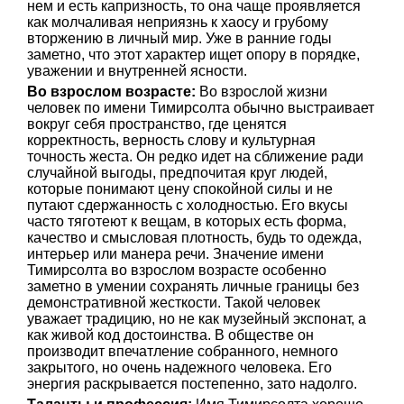
нем и есть капризность, то она чаще проявляется
как молчаливая неприязнь к хаосу и грубому
вторжению в личный мир. Уже в ранние годы
заметно, что этот характер ищет опору в порядке,
уважении и внутренней ясности.
Во взрослом возрасте:
Во взрослой жизни
человек по имени Тимирсолта обычно выстраивает
вокруг себя пространство, где ценятся
корректность, верность слову и культурная
точность жеста. Он редко идет на сближение ради
случайной выгоды, предпочитая круг людей,
которые понимают цену спокойной силы и не
путают сдержанность с холодностью. Его вкусы
часто тяготеют к вещам, в которых есть форма,
качество и смысловая плотность, будь то одежда,
интерьер или манера речи. Значение имени
Тимирсолта во взрослом возрасте особенно
заметно в умении сохранять личные границы без
демонстративной жесткости. Такой человек
уважает традицию, но не как музейный экспонат, а
как живой код достоинства. В обществе он
производит впечатление собранного, немного
закрытого, но очень надежного человека. Его
энергия раскрывается постепенно, зато надолго.