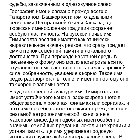
судьбы, заключенным в одно звучное слово.
География имени связана прежде всего с
Татарстаном, Башкортостаном, отдельными
регионами Центральной Азии и Кавказа, где
тюркская именословная традиция сохраняет
особую пластичность. На русской почве имя
Тимирсолта воспринимается как этнически
выразительное и очень редкое, что сразу придает
ему оттенок семейной памяти и локального
достоинства. При переходе из устной среды в
письменную форму оно могло варьироваться по
звучанию, но смысловая ось оставалась прежней:
сила, собранность, уважение к корню. Такое имя
редко растворяется в толпе, и именно поэтому оно
так хорошо запоминается.
В художественной культуре имя Тимирсолта не
имеет устойчивого канона, зафиксированного в
общеизвестных романах, фильмах или сериалах, и
это само по себе важно: оно живет прежде всего в
реальной антропонимической ткани, а не в
массовом мифе. Для подобных имен особенно
значимы семейные предания, локальные хроники и
устная память, где имя удерживает родовую
интонацию лучше любой литературной сцены. В