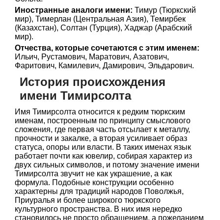
Иностранные аналоги имени:
Тимур (Тюркский
мир), Тимерлан (Центральная Азия), Темирбек
(Казахстан), Солтан (Турция), Хаджар (Арабский
мир).
Отчества, которые сочетаются с этим именем:
Ильич, Рустамович, Маратович, Азатович,
Фаритович, Камилевич, Дамирович, Эльдарович.
История происхождения
имени Тимирсолта
Имя Тимирсолта относится к редким тюркским
именам, построенным по принципу смыслового
сложения, где первая часть отсылает к металлу,
прочности и закалке, а вторая усиливает образ
статуса, опоры или власти. В таких именах язык
работает почти как ювелир, собирая характер из
двух сильных символов, и потому значение имени
Тимирсолта звучит не как украшение, а как
формула. Подобные конструкции особенно
характерны для традиций народов Поволжья,
Приуралья и более широкого тюркского
культурного пространства. В них имя нередко
становилось не просто обращением, а пожеланием