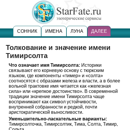
СОННИК
ИМЕНА
ЛУНА
ДАЛЕЕ
Толкование и значение имени
Тимирсолта
Что означает имя Тимирсолта:
Историки
связывают его корневую основу с тюркским
языком, где компоненты «тимер» и «солта»
соотносятся с образами железа и власти, а в более
вольной трактовке имя читается как «железная
сила» или «крепкое достоинство». В современной
традиции значение имени Тимирсолта чаще
воспринимают как символ устойчивости,
внутренней собранности и редкой, почти
аристократической выносливости.
Уменьшительно-ласкательные варианты:
Тимирсолточка, Тимирсолтик, Тима, Солта, Тимир,
Сольта.