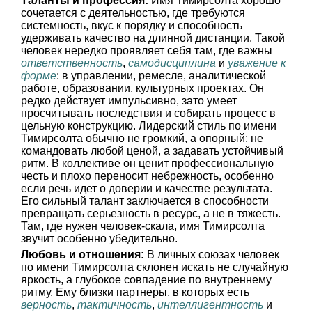
Таланты и профессия:
Имя Тимирсолта хорошо
сочетается с деятельностью, где требуются
системность, вкус к порядку и способность
удерживать качество на длинной дистанции. Такой
человек нередко проявляет себя там, где важны
ответственность
,
самодисциплина
и
уважение к
форме
: в управлении, ремесле, аналитической
работе, образовании, культурных проектах. Он
редко действует импульсивно, зато умеет
просчитывать последствия и собирать процесс в
цельную конструкцию. Лидерский стиль по имени
Тимирсолта обычно не громкий, а опорный: не
командовать любой ценой, а задавать устойчивый
ритм. В коллективе он ценит профессиональную
честь и плохо переносит небрежность, особенно
если речь идет о доверии и качестве результата.
Его сильный талант заключается в способности
превращать серьезность в ресурс, а не в тяжесть.
Там, где нужен человек-скала, имя Тимирсолта
звучит особенно убедительно.
Любовь и отношения:
В личных союзах человек
по имени Тимирсолта склонен искать не случайную
яркость, а глубокое совпадение по внутреннему
ритму. Ему близки партнеры, в которых есть
верность
,
тактичность
,
интеллигентность
и