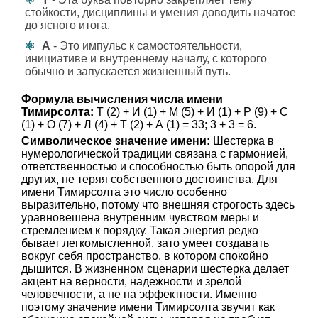
стойкости, дисциплины и умения доводить начатое
до ясного итога.
А
- Это импульс к самостоятельности,
инициативе и внутреннему началу, с которого
обычно и запускается жизненный путь.
Формула вычисления числа имени
Тимирсолта:
Т (2) + И (1) + М (5) + И (1) + Р (9) + С
(1) + О (7) + Л (4) + Т (2) + А (1) = 33; 3 + 3 = 6.
Символическое значение имени:
Шестерка в
нумерологической традиции связана с гармонией,
ответственностью и способностью быть опорой для
других, не теряя собственного достоинства. Для
имени Тимирсолта это число особенно
выразительно, потому что внешняя строгость здесь
уравновешена внутренним чувством меры и
стремлением к порядку. Такая энергия редко
бывает легкомысленной, зато умеет создавать
вокруг себя пространство, в котором спокойно
дышится. В жизненном сценарии шестерка делает
акцент на верности, надежности и зрелой
человечности, а не на эффектности. Именно
поэтому значение имени Тимирсолта звучит как