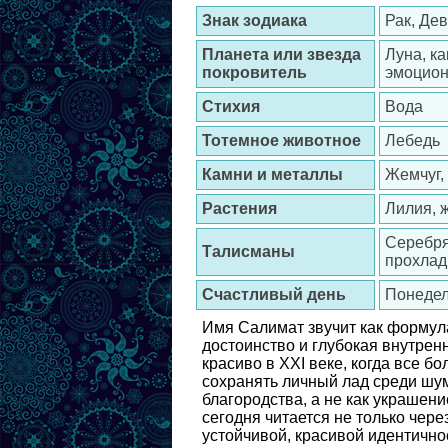
Знак зодиака
Рак, Де
Планета или звезда
Луна, к
покровитель
эмоцион
Стихия
Вода
Тотемное животное
Лебедь
Камни и металлы
Жемчуг,
Растения
Лилия, 
Серебрян
Талисманы
прохлад
Счастливый день
Понедел
Имя Салимат звучит как формула 
достоинство и глубокая внутрен
красиво в XXI веке, когда все б
сохранять личный лад среди шум
благородства, а не как украшен
сегодня читается не только чере
устойчивой, красивой идентично