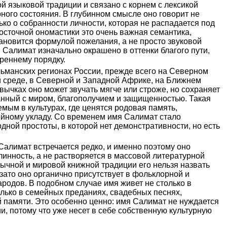
й языковой традиции и связано с корнем с лексикой
рного состояния. В глубинном смысле оно говорит не
ько о собранности личности, которая не распадается под
осточной ономастики это очень важная семантика,
тановится формулой пожелания, а не просто звуковой
 Салимат изначально окрашено в оттенки благого пути,
треннему порядку.
льманских регионах России, прежде всего на Северном
й среде, в Северной и Западной Африке, на Ближнем
вычках оно может звучать мягче или строже, но сохраняет
анный с миром, благополучием и защищенностью. Такая
емым в культурах, где ценятся родовая память,
ейному укладу. Со временем имя Салимат стало
дной простоты, в которой нет демонстративности, но есть
Салимат встречается редко, и именно поэтому оно
инность, а не растворяется в массовой литературной
ычной и мировой книжной традиции его нельзя назвать
ато оно органично присутствует в фольклорной и
родов. В подобном случае имя живет не столько в
олько в семейных преданиях, свадебных песнях,
 памяти. Это особенно ценно: имя Салимат не нуждается
, потому что уже несет в себе собственную культурную