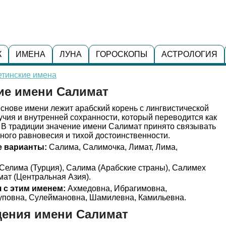
К
ИМЕНА
ЛУНА
ГОРОСКОПЫ
АСТРОЛОГИЯ
етинские имена
ие имени Салимат
снове имени лежит арабский корень с лингвистической
учия и внутренней сохранности, который переводится как
. В традиции значение имени Салимат принято связывать
ного равновесия и тихой достоинственности.
 варианты:
Салима, Салимочка, Лимат, Лима,
Селима (Турция), Салима (Арабские страны), Салимех
мат (Центральная Азия).
 с этим именем:
Ахмедовна, Ибрагимовна,
уповна, Сулеймановна, Шамилевна, Камильевна.
дения имени Салимат