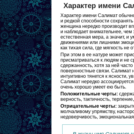
Характер имени Са
Характер имени Салимат обычно 
и редкой способности сохранять
женщина нередко производит впе
и наблюдает внимательнее, чем 
естественная мера, а значит, и 
движениями или лишними эмоци
как тихая сила, где мягкость не 
При этом в ее натуре может при
присматриваться к людям и не с
сдержанность, хотя за ней часто
поверхностные связи. Салимат н
интуитивно тянется к ясности, 
Салимат нередко ассоциируется 
очень хорошо умеет ею быть.
Положительные черты:
сдержа
верность, тактичность, терпение
Отрицательные черты:
закрыто
молчаливому упрямству, насторо
недоверчивость, эмоциональная