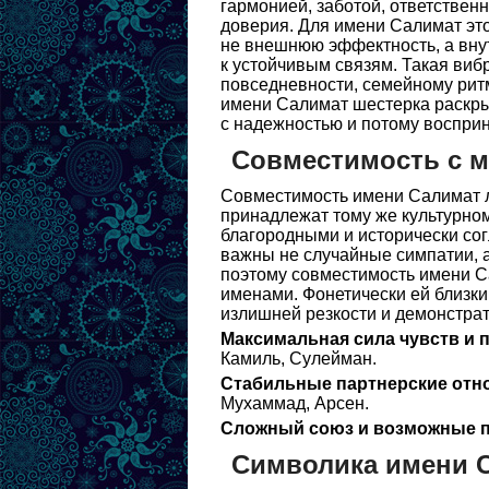
гармонией, заботой, ответствен
доверия. Для имени Салимат это
не внешнюю эффектность, а внут
к устойчивым связям. Такая виб
повседневности, семейному ритм
имени Салимат шестерка раскры
с надежностью и потому восприн
Совместимость с 
Совместимость имени Салимат л
принадлежат тому же культурном
благородными и исторически сог
важны не случайные симпатии, 
поэтому совместимость имени 
именами. Фонетически ей близки
излишней резкости и демонстрат
Максимальная сила чувств и 
Камиль, Сулейман.
Стабильные партнерские отн
Мухаммад, Арсен.
Сложный союз и возможные п
Символика имени 