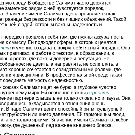
сную среду. В обществе Салимат часто держится
ее заметной: рядом с ней чувствуется порядок,
на. Значение имени Салимат здесь проявляется как
 границы без резкости и без лишних объяснений. Такой
ет к ней людей, которым важны надежность и
 нередко проявляет себя там, где нужны аккуратность,
ие к смыслу. Ей подходят сферы, в которых ценятся
тика
и умение создавать вокруг себя ясный порядок. Она
х практиках, в работе с текстом, в образовании, в
любых ролях, где важны доверие и репутация. Ее
собранное: не давить, а направлять, не ослеплять, а
мат хорошо сочетается с созидательными ролями, где
тренняя дисциплина. В профессиональной среде такая
т соединять мягкость с надежностью.
 союзах Салимат ищет не бурю, а глубокое чувство
внутреннему миру. Ей особенно важны
верность
,
мение партнера слышать не только слова, но и паузы. Она
 доверившись, вкладывается в отношения очень
ти. В паре Салимат ценит спокойный ритм, культурный
 нет грубости и лишнего давления. Ей гармоничны люди,
и, а не только яркими. Значение имени Салимат в любви
союзу, где душевный лад важнее внешнего блеска.