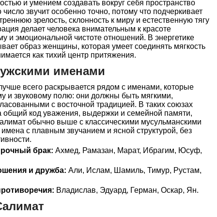
ностью и умением создавать вокруг себя пространство
 число звучит особенно точно, потому что подчеркивает
реннюю зрелость, склонность к миру и естественную тягу
рация делает человека внимательным к красоте
у и эмоциональной чистоте отношений. В энергетике
вает образ женщины, которая умеет соединять мягкость
имается как тихий центр притяжения.
мужскими именами
учше всего раскрывается рядом с именами, которые
у и звуковому полю: они должны быть мягкими,
ласованными с восточной традицией. В таких союзах
а общий код уважения, выдержки и семейной памяти,
Салимат обычно выше с классическими мусульманскими
 имена с плавным звучанием и ясной структурой, без
ивности.
прочный брак:
Ахмед, Рамазан, Марат, Ибрагим, Юсуф,
ошения и дружба:
Али, Ислам, Шамиль, Тимур, Рустам,
ротиворечия:
Владислав, Эдуард, Герман, Оскар, Ян.
Салимат