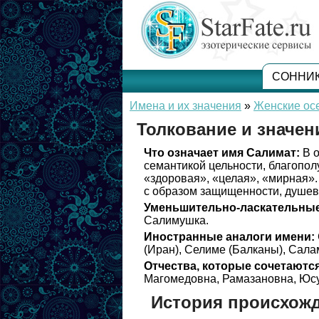
СОННИ
Имена и их значения
»
Женские ос
Толкование и значен
Что означает имя Салимат:
В о
семантикой цельности, благопол
«здоровая», «целая», «мирная»
с образом защищенности, душев
Уменьшительно-ласкательные
Салимушка.
Иностранные аналоги имени:
(Иран), Селиме (Балканы), Сала
Отчества, которые сочетаются
Магомедовна, Рамазановна, Юс
История происхож