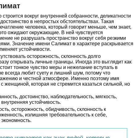
лимат
строится вокруг внутренней собранности, деликатности
 достоинство в непростых обстоятельствах. Такая
чатление человека, который говорит меньше, чем знает,
это ожидают окружающие. В ней чувствуется
умение не разрушать пространство вокруг себя резкими
ями. Значение имени Салимат в характере раскрывается
отменяет устойчивости.
сутствовать осторожность, склонность долго
разу открывать личные границы. Иногда это выглядит как
 стоит тонкое чувство меры и нежелание вступать в
е всегда любит суету и лишний шум, потому что
уважению и честной атмосфере. Именно поэтому имя
с женщиной, которая не стремится казаться сильной, но
нность, достоинство, наблюдательность, мягкость,
, внутренняя устойчивость.
сть, осторожность, обидчивость, склонность к
женность, излишняя требовательность к себе,
 экономность.