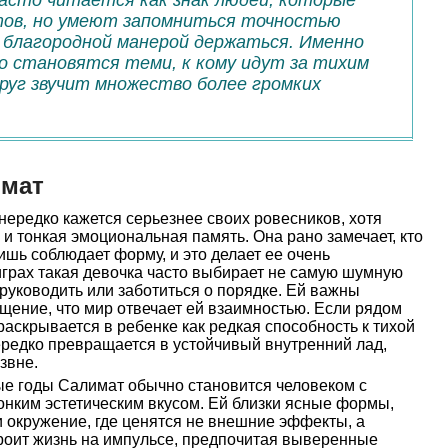
асто читается как знак людей, которые
тов, но умеют запомниться точностью
 благородной манерой держаться. Именно
 становятся теми, к кому идут за тихим
круг звучит множество более громких
имат
ередко кажется серьезнее своих ровесников, хотя
 и тонкая эмоциональная память. Она рано замечает, кто
лишь соблюдает форму, и это делает ее очень
играх такая девочка часто выбирает не самую шумную
, руководить или заботиться о порядке. Ей важны
щение, что мир отвечает ей взаимностью. Если рядом
раскрывается в ребенке как редкая способность к тихой
ередко превращается в устойчивый внутренний лад,
звне.
е годы Салимат обычно становится человеком с
нким эстетическим вкусом. Ей близки ясные формы,
 окружение, где ценятся не внешние эффекты, а
троит жизнь на импульсе, предпочитая выверенные