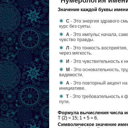
Нумерология имен
Значение каждой буквы имени
С
- Это энергия здравого см
курс без суеты.
А
- Это импульс начала, сам
чувство правды.
Л
- Это тонкость восприятия
через мягкость.
И
- Это чувствительность к 
М
- Это основательность, тру
видимости.
А
- Это повторный акцент на
инициативе.
Т
- Это требовательность к 
пути.
Формула вычисления числа и
Т (2) = 15; 1 + 5 = 6.
Символическое значение име