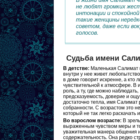
В жизни имя Салимат ч
не любят громких жес
интонации и спокойной
такие женщины нередко
советом, даже если во
голосов.
Судьба имени Сал
В детстве:
Маленькая Салимат н
внутри у нее живет любопытство
в доме говорит искренне, а кто 
чувствительной к атмосфере. В 
роль, а ту, где можно наблюдать
предсказуемость, доверие и ощу
достаточно тепла, имя Салимат 
собранности. С возрастом это н
который не так легко раскачать и
Во взрослом возрасте:
В зрелы
выраженным чувством меры и то
уважительная манера общения и
содержательность. Она редко с