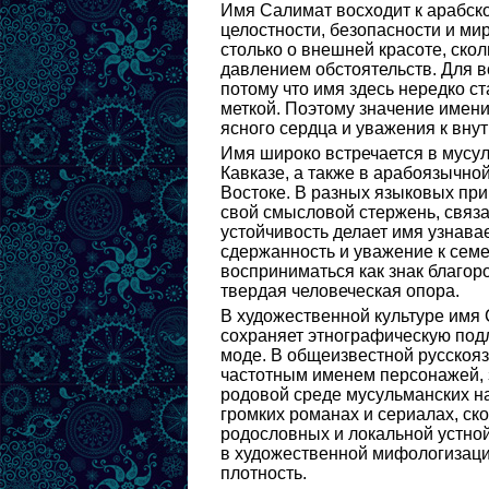
Имя Салимат восходит к арабско
целостности, безопасности и ми
столько о внешней красоте, скол
давлением обстоятельств. Для в
потому что имя здесь нередко с
меткой. Поэтому значение имени
ясного сердца и уважения к вну
Имя широко встречается в мусу
Кавказе, а также в арабоязычно
Востоке. В разных языковых при
свой смысловой стержень, связ
устойчивость делает имя узнава
сдержанность и уважение к сем
восприниматься как знак благоро
твердая человеческая опора.
В художественной культуре имя 
сохраняет этнографическую подл
моде. В общеизвестной русскояз
частотным именем персонажей, з
родовой среде мусульманских на
громких романах и сериалах, ск
родословных и локальной устной
в художественной мифологизации
плотность.