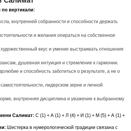
и Салимат
 по вертикали:
ысла, внутренней собранности и способности держать
остоятельности и желания опираться на собственное
, художественный вкус и умение выстраивать отношения
нюансам, душевная интуиция и стремление к гармонии.
долюбие и способность заботиться о результате, а не о
 самостоятельности, лидерском зерне и личной
форме, внутренняя дисциплина и уважение к выбранному
мени Салимат:
С (1) + А (1) + Л (4) + И (1) + М (5) + А (1) +
ни:
Шестерка в нумерологической традиции связана с