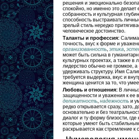
решения и эмоционально безопа
спокойно, но именно это делает 
собранность и культурная глуби
способность выстраивать личные
зрелый стиль нередко притягива
человеческое достоинство.
Таланты и профессия:
Салимат
точность, вкус к форме и уважен
организованность
,
этика
,
эсте
может быть сильна в гуманитарны
культурных проектах, а также в 
лидерство обычно не громкое, а 
удерживать структуру. Имя Сали
требуется выдержка, вкус и вну
женщина ценится за то, что умее
Любовь и отношения:
В личных
защищенности и уважения к ее 
деликатность
,
надежность
и у
редко открывается сразу, зато,
основательно и без театральнос
диалог и ту форму близости, где
которые умеют быть стабильным
раскрывается как стремление к 