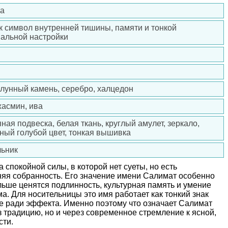
ва
ак символ внутренней тишины, памяти и тонкой
альной настройки
 лунный камень, серебро, халцедон
жасмин, ива
ая подвеска, белая ткань, круглый амулет, зеркало,
ный голубой цвет, тонкая вышивка
ьник
спокойной силы, в которой нет суеты, но есть
няя собранность. Его значение имени Салимат особенно
ольше ценятся подлинность, культурная память и умение
а. Для носительницы это имя работает как тонкий знак
ие ради эффекта. Именно поэтому что означает Салимат
з традицию, но и через современное стремление к ясной,
сти.