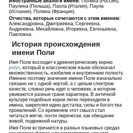
Иностранные аналоги имени:
Полина (Россия),
Паулина (Польша), Паола (Италия), Паула
(Испания), Полина (Франция).
Отчества, которые сочетаются с этим именем:
Александровна, Дмитриевна, Сергеевна,
Андреевна, Михайловна, Игоревна, Евгеньевна,
Павловна.
История происхождения
имени Поли
Имя Поли восходит к древнегреческому корню
polys
, который в классическом языке обозначал
множественность, изобилие и внутреннюю полноту.
Именно поэтому значение имени Поли изначально
связано не с одной чертой, а с целым спектром
качеств, словно речь идет о человеке, в котором
уживаются разные грани характера. В античной
культуре подобные корни легко переходили в
имена, закрепляя идею достатка, силы и богатства
проявлений. Со временем этот смысл стал
читаться мягче, почти лирически, как обещание
живой, подвижной натуры.
Имя Поли встречается в разных языковых средах