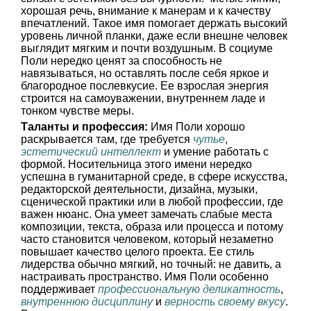
хорошая речь, внимание к манерам и к качеству
впечатлений. Такое имя помогает держать высокий
уровень личной планки, даже если внешне человек
выглядит мягким и почти воздушным. В социуме
Поли нередко ценят за способность не
навязываться, но оставлять после себя яркое и
благородное послевкусие. Ее взрослая энергия
строится на самоуважении, внутреннем ладе и
тонком чувстве меры.
Таланты и профессия:
Имя Поли хорошо
раскрывается там, где требуется
чутье
,
эстетический интеллект
и умение работать с
формой. Носительница этого имени нередко
успешна в гуманитарной среде, в сфере искусства,
редакторской деятельности, дизайна, музыки,
сценической практики или в любой профессии, где
важен нюанс. Она умеет замечать слабые места
композиции, текста, образа или процесса и потому
часто становится человеком, который незаметно
повышает качество целого проекта. Ее стиль
лидерства обычно мягкий, но точный: не давить, а
настраивать пространство. Имя Поли особенно
поддерживает
профессиональную деликатность
,
внутреннюю дисциплину
и
верность своему вкусу
.