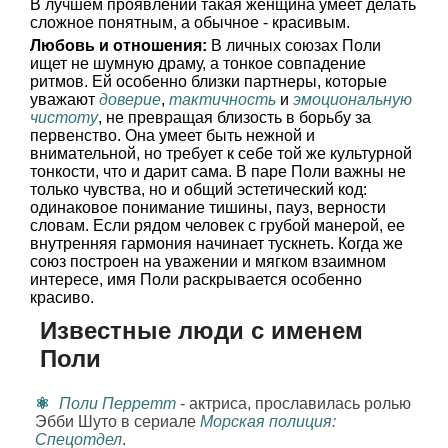
В лучшем проявлении такая женщина умеет делать
сложное понятным, а обычное - красивым.
Любовь и отношения:
В личных союзах Поли
ищет не шумную драму, а тонкое совпадение
ритмов. Ей особенно близки партнеры, которые
уважают
доверие
,
тактичность
и
эмоциональную
чистоту
, не превращая близость в борьбу за
первенство. Она умеет быть нежной и
внимательной, но требует к себе той же культурной
тонкости, что и дарит сама. В паре Поли важны не
только чувства, но и общий эстетический код:
одинаковое понимание тишины, пауз, верности
словам. Если рядом человек с грубой манерой, ее
внутренняя гармония начинает тускнеть. Когда же
союз построен на уважении и мягком взаимном
интересе, имя Поли раскрывается особенно
красиво.
Известные люди с именем
Поли
Поли Перретт
- актриса, прославилась ролью
Эбби Шуто в сериале
Морская полиция:
Спецотдел
.