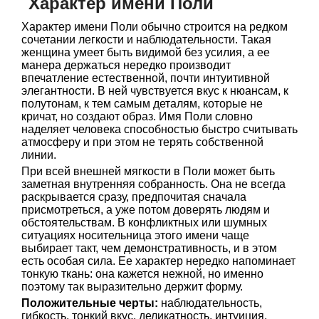
Характер имени Поли
Характер имени Поли обычно строится на редком
сочетании легкости и наблюдательности. Такая
женщина умеет быть видимой без усилия, а ее
манера держаться нередко производит
впечатление естественной, почти интуитивной
элегантности. В ней чувствуется вкус к нюансам, к
полутонам, к тем самым деталям, которые не
кричат, но создают образ. Имя Поли словно
наделяет человека способностью быстро считывать
атмосферу и при этом не терять собственной
линии.
При всей внешней мягкости в Поли может быть
заметная внутренняя собранность. Она не всегда
раскрывается сразу, предпочитая сначала
присмотреться, а уже потом доверять людям и
обстоятельствам. В конфликтных или шумных
ситуациях носительница этого имени чаще
выбирает такт, чем демонстративность, и в этом
есть особая сила. Ее характер нередко напоминает
тонкую ткань: она кажется нежной, но именно
поэтому так выразительно держит форму.
Положительные черты:
наблюдательность,
гибкость, тонкий вкус, деликатность, интуиция,