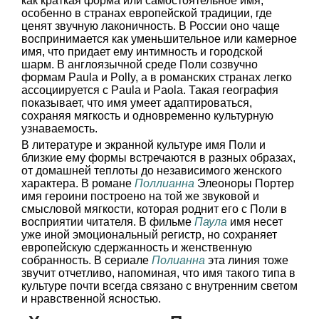
как краткая форма или самостоятельное имя,
особенно в странах европейской традиции, где
ценят звучную лаконичность. В России оно чаще
воспринимается как уменьшительное или камерное
имя, что придает ему интимность и городской
шарм. В англоязычной среде Поли созвучно
формам Paula и Polly, а в романских странах легко
ассоциируется с Paula и Paola. Такая география
показывает, что имя умеет адаптироваться,
сохраняя мягкость и одновременно культурную
узнаваемость.
В литературе и экранной культуре имя Поли и
близкие ему формы встречаются в разных образах,
от домашней теплоты до независимого женского
характера. В романе
Поллианна
Элеоноры Портер
имя героини построено на той же звуковой и
смысловой мягкости, которая роднит его с Поли в
восприятии читателя. В фильме
Паула
имя несет
уже иной эмоциональный регистр, но сохраняет
европейскую сдержанность и женственную
собранность. В сериале
Полианна
эта линия тоже
звучит отчетливо, напоминая, что имя такого типа в
культуре почти всегда связано с внутренним светом
и нравственной ясностью.