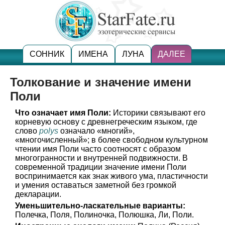
СОННИК
ИМЕНА
ЛУНА
ДАЛЕЕ
Толкование и значение имени
Поли
Что означает имя Поли:
Историки связывают его
корневую основу с древнегреческим языком, где
слово
polys
означало «многий»,
«многочисленный»; в более свободном культурном
чтении имя Поли часто соотносят с образом
многогранности и внутренней подвижности. В
современной традиции значение имени Поли
воспринимается как знак живого ума, пластичности
и умения оставаться заметной без громкой
декларации.
Уменьшительно-ласкательные варианты:
Полечка, Поля, Полиночка, Полюшка, Ли, Поли.