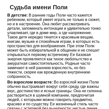
Судьба имени Поли
В детстве:
В ранние годы Поли часто кажется
ребенком, который умеет играть не только в сюжет,
но и в настроение. Она любит рассматривать
детали, запоминать интонации и удивительно тонко
улавливает, где в доме мир, а где напряжение.
Такое дитя нередко тянется к красивым вещам,
книгам, музыке и спокойным играм, в которых есть
пространство для воображения. При этом Поли
может быть избирательной в общении и не спешит
открываться первому встречному. Ее базовая
энергия проявляется как тихое любопытство и
аккуратная самостоятельность. Родные часто
замечают в ней раннюю взрослость, но без
тяжести, скорее как врожденную внутреннюю
собранность.
Во взрослом возрасте:
Во взрослой жизни Поли
обычно выстраивает вокруг себя среду, где важны
вкус, достоинство и ясные границы. Она не склонна
растворяться в шумной компании, предпочитая
людей, с которыми можно говорить предметно,
красиво и по существу. Ее жизненный стиль часто
связан с эстетикой без вычурности: чистые линии,