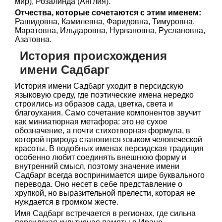
мир), Розалинда (Англия).
Отчества, которые сочетаются с этим именем:
Рашидовна, Камилевна, Фаридовна, Тимуровна,
Маратовна, Ильдаровна, Нурлановна, Руслановна,
Азатовна.
История происхождения
имени Садбарг
История имени Садбарг уходит в персидскую
языковую среду, где поэтические имена нередко
строились из образов сада, цветка, света и
благоухания. Само сочетание компонентов звучит
как миниатюрная метафора: это не сухое
обозначение, а почти стихотворная формула, в
которой природа становится языком человеческой
красоты. В подобных именах персидская традиция
особенно любит соединять внешнюю форму и
внутренний смысл, поэтому значение имени
Садбарг всегда воспринимается шире буквального
перевода. Оно несет в себе представление о
хрупкой, но выразительной прелести, которая не
нуждается в громком жесте.
Имя Садбарг встречается в регионах, где сильна