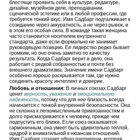
блестяще проявить себя в культуре, редактуре,
дизайне, музейном деле, преподавании,
сценической эстетике или в любой профессии, где
требуется тонкий вкус. Имя Садбарг подталкивает к
созиданию через аккуратность, а не через рывок, и
в этом его особая сила. В команде такая женщина
часто становится носителем внутреннего
стандарта, даже если формально не занимает
руководящую позицию. Ее лидерство редко бывает
громким, но оно очень заметно по качеству
результата. Когда Садбарг верит в дело, она
работает с редкой собранностью и почти без
внешнего драматизма. Значение имени Садбарг
особенно хорошо раскрывается там, где нужно
соединить красоту, интеллект и доверие.
Любовь и отношения:
В личных союзах Садбарг
ценит
верность
,
уважение
и
эмоциональную
надежность
, потому что для нее близость всегда
начинается с тонкой внутренней безопасности. Она
не склонна к легкомысленным привязанностям и
долго присматривается к человеку, прежде чем
подпустить его ближе. Если союз оказывается
гармоничным, она умеет быть удивительно теплой,
щедрой и внимательной к нюансам отношений.
Имя Садбарг создает образ партнерши, которая