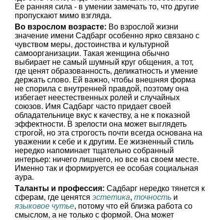
Ее ранняя сила - в умении замечать то, что другие
пропускают мимо взгляда.
Во взрослом возрасте:
Во взрослой жизни
значение имени Садбарг особенно ярко связано с
чувством меры, достоинства и культурной
самоорганизации. Такая женщина обычно
выбирает не самый шумный круг общения, а тот,
где ценят образованность, деликатность и умение
держать слово. Ей важно, чтобы внешняя форма
не спорила с внутренней правдой, поэтому она
избегает неестественных ролей и случайных
союзов. Имя Садбарг часто придает своей
обладательнице вкус к качеству, а не к показной
эффектности. В зрелости она может выглядеть
строгой, но эта строгость почти всегда основана на
уважении к себе и к другим. Ее жизненный стиль
нередко напоминает тщательно собранный
интерьер: ничего лишнего, но все на своем месте.
Именно так и формируется ее особая социальная
аура.
Таланты и профессия:
Садбарг нередко тянется к
сферам, где ценятся
эстетика
,
точность
и
языковое чутье
, потому что ей близка работа со
смыслом, а не только с формой. Она может