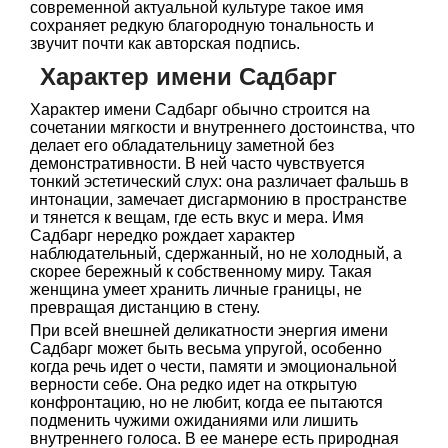
современной актуальной культуре такое имя
сохраняет редкую благородную тональность и
звучит почти как авторская подпись.
Характер имени Садбарг
Характер имени Садбарг обычно строится на
сочетании мягкости и внутреннего достоинства, что
делает его обладательницу заметной без
демонстративности. В ней часто чувствуется
тонкий эстетический слух: она различает фальшь в
интонации, замечает дисгармонию в пространстве
и тянется к вещам, где есть вкус и мера. Имя
Садбарг нередко рождает характер
наблюдательный, сдержанный, но не холодный, а
скорее бережный к собственному миру. Такая
женщина умеет хранить личные границы, не
превращая дистанцию в стену.
При всей внешней деликатности энергия имени
Садбарг может быть весьма упругой, особенно
когда речь идет о чести, памяти и эмоциональной
верности себе. Она редко идет на открытую
конфронтацию, но не любит, когда ее пытаются
подменить чужими ожиданиями или лишить
внутреннего голоса. В ее манере есть природная