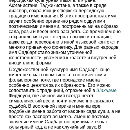
персидская культурная память: в Иране,
Афганистане, Таджикистане, а также в среде
диаспор, сохраняющих тюркско-персидскую
традицию именования. В этих пространствах имя
звучит особенно органично рядом с другими
поэтическими именами, построенными на образах
сада, розы и весеннего расцвета. Со временем оно
сохраняло мягкую, созерцательную интонацию,
даже когда переходило в иной языковой контекст и
меняло привычную фонетику. Для разных народов
имя Садбарг стало знаком утонченной
женственности, уважения к красоте и внутренней
дисциплине формы.
В художественной культуре имя Садбарг чаще
живет не в массовом кино, а в поэтическом и
фольклорном поле, где персидские имена
особенно ценятся за их образность. Его можно
сопоставить с традицией, отраженной в
Шахнаме
Фирдоуси, где личное имя всегда несет
символический вес и почти неизменно связано с
судьбой. В восточной лирике и миниатюре
подобные имена работают как знак сада души, а не
просто как паспортная метка. Именно поэтому
значение имени Садбарг воспринимается как
культурный код, а не как случайный звук. В