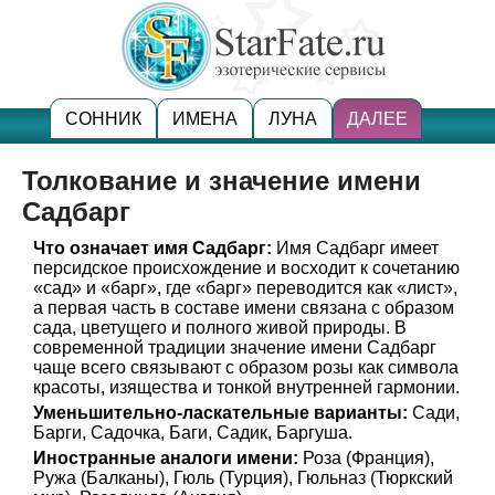
СОННИК
ИМЕНА
ЛУНА
ДАЛЕЕ
Толкование и значение имени
Садбарг
Что означает имя Садбарг:
Имя Садбарг имеет
персидское происхождение и восходит к сочетанию
«сад» и «барг», где «барг» переводится как «лист»,
а первая часть в составе имени связана с образом
сада, цветущего и полного живой природы. В
современной традиции значение имени Садбарг
чаще всего связывают с образом розы как символа
красоты, изящества и тонкой внутренней гармонии.
Уменьшительно-ласкательные варианты:
Сади,
Барги, Садочка, Баги, Садик, Баргуша.
Иностранные аналоги имени:
Роза (Франция),
Ружа (Балканы), Гюль (Турция), Гюльназ (Тюркский