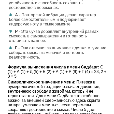
устойчивость и способность сохранять
достоинство в переменах.
А
- Повтор этой вибрации делает характер
более самостоятельным и подчеркивает
лидерскую ноту в темпераменте.
Р
- Эта буква добавляет внутренний размах,
смелость в самовыражении и готовность
отстаивать важное.
Г
- Она отвечает за внимание к деталям, умение
собирать смысл из мелочей и не терять
реалистичность.
Формула вычисления числа имени Садбарг:
С
(1) + А (1) + Д (5) + Б (2) + А (1) + Р (9) + Г (4) = 23, 2 +
3 = 5.
Символическое значение имени:
Пятерка в
нумерологической традиции означает движение,
внутреннюю свободу и живой ум, который не
терпит застоя. Для имени Садбарг это особенно
важно: за внешней сдержанностью здесь скрыта
натура, умеющая меняться, если перемены
сохраняют достоинство и смысл. Число 5 дает