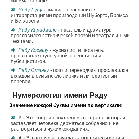
кинематографе.
Раду Лупу
- пианист, прославился
интерпретациями произведений Шуберта, Брамса
и Бетховена.
Раду Караджале
- писатель и драматург,
прославился сатирической прозой и театральными
текстами.
Раду Косашу
- журналист и писатель,
прославился культурной эссеистикой и
публицистикой.
Раду Стэнку
- поэт и переводчик, прославился
вкладом в румынскую лирику и литературный
перевод.
Нумерология имени Раду
Значение каждой буквы имени по вертикали:
Р
- Это энергия внутреннего стержня, которая
заставляет человека держаться собранно и не
растворяться в чужих ожиданиях.
А
- Это импульс начала, самостоятельности и