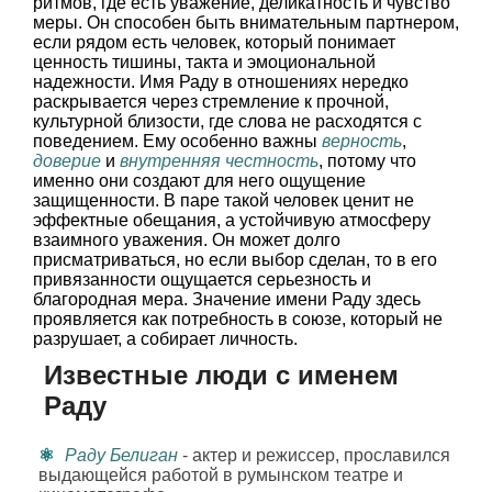
ритмов, где есть уважение, деликатность и чувство
меры. Он способен быть внимательным партнером,
если рядом есть человек, который понимает
ценность тишины, такта и эмоциональной
надежности. Имя Раду в отношениях нередко
раскрывается через стремление к прочной,
культурной близости, где слова не расходятся с
поведением. Ему особенно важны
верность
,
доверие
и
внутренняя честность
, потому что
именно они создают для него ощущение
защищенности. В паре такой человек ценит не
эффектные обещания, а устойчивую атмосферу
взаимного уважения. Он может долго
присматриваться, но если выбор сделан, то в его
привязанности ощущается серьезность и
благородная мера. Значение имени Раду здесь
проявляется как потребность в союзе, который не
разрушает, а собирает личность.
Известные люди с именем
Раду
Раду Белиган
- актер и режиссер, прославился
выдающейся работой в румынском театре и