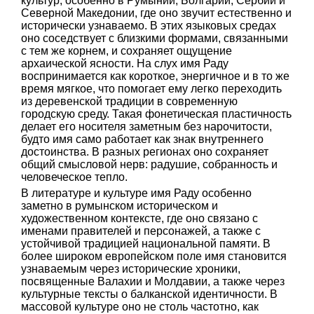
культур, особенно в Румынии, Болгарии, Сербии и
Северной Македонии, где оно звучит естественно и
исторически узнаваемо. В этих языковых средах
оно соседствует с близкими формами, связанными
с тем же корнем, и сохраняет ощущение
архаической ясности. На слух имя Раду
воспринимается как короткое, энергичное и в то же
время мягкое, что помогает ему легко переходить
из деревенской традиции в современную
городскую среду. Такая фонетическая пластичность
делает его носителя заметным без нарочитости,
будто имя само работает как знак внутреннего
достоинства. В разных регионах оно сохраняет
общий смысловой нерв: радушие, собранность и
человеческое тепло.
В литературе и культуре имя Раду особенно
заметно в румынском историческом и
художественном контексте, где оно связано с
именами правителей и персонажей, а также с
устойчивой традицией национальной памяти. В
более широком европейском поле имя становится
узнаваемым через исторические хроники,
посвященные Валахии и Молдавии, а также через
культурные тексты о балканской идентичности. В
массовой культуре оно не столь частотно, как