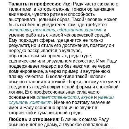
Таланты и профессия:
Имя Раду часто связано с
талантами, в которых важны тонкая организация
внимания, чувство ритма и способность
выстраивать цельный образ. Такой человек может
быть особенно убедителен там, где требуется
эстетика
,
точность
,
сдержанная харизма
и
умение работать с живой человеческой средой.
Ему подходят сферы, где ценится не только
результат, но и стиль его достижения, поэтому он
нередко раскрывается в культуре,
образовательных проектах, редактуре,
сценическом или визуальном искусстве. Имя Раду
поддерживает лидерство без нажима: не через
доминирование, а через пример и внутреннюю
планку качества. В коллективе такой человек
обычно становится точкой сборки, потому что умеет
соединять людей вокруг ясной формы и спокойной
логики. Его профессиональная сила часто
основана на
ответственности
,
вкусе
и
умении
слушать контекст
. Именно поэтому значение
имени Раду особенно органично звучит в
творческой и гуманитарной среде.
Любовь и отношения:
В личных союзах Раду
обычно ищет не драму, а глубокое совпадение