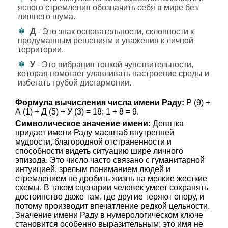
ясного стремления обозначить себя в мире без
лишнего шума.
Д
- Это знак основательности, склонности к
продуманным решениям и уважения к личной
территории.
У
- Это вибрация тонкой чувствительности,
которая помогает улавливать настроение среды и
избегать грубой дисгармонии.
Формула вычисления числа имени Раду:
Р (9) +
А (1) + Д (5) + У (3) = 18; 1 + 8 = 9.
Символическое значение имени:
Девятка
придает имени Раду масштаб внутренней
мудрости, благородной отстраненности и
способности видеть ситуацию шире личного
эпизода. Это число часто связано с гуманитарной
интуицией, зрелым пониманием людей и
стремлением не дробить жизнь на мелкие жесткие
схемы. В таком сценарии человек умеет сохранять
достоинство даже там, где другие теряют опору, и
потому производит впечатление редкой цельности.
Значение имени Раду в нумерологическом ключе
становится особенно выразительным: это имя не