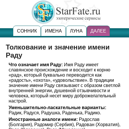
СОННИК
ИМЕНА
ЛУНА
ДАЛЕЕ
Толкование и значение имени
Раду
Что означает имя Раду:
Имя Раду имеет
славянское происхождение и восходит к корню
«рад», который буквально переводится как
«радость», «охота», «удовольствие». В традиции
значение имени Раду связывают с образом светлой
внутренней энергии, душевной отзывчивости и
человека, который несет миру доброжелательный
настрой.
Уменьшительно-ласкательные варианты:
Радик, Радуся, Радушка, Раденька, Радико.
Иностранные аналоги имени:
Радослав
(Болгария), Радомир (Сербия), Радован (Хорватия),