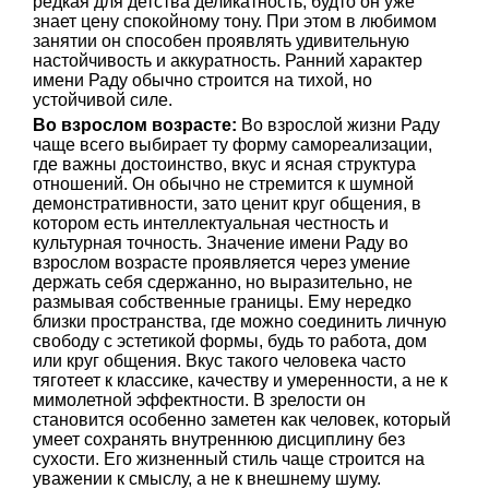
редкая для детства деликатность, будто он уже
знает цену спокойному тону. При этом в любимом
занятии он способен проявлять удивительную
настойчивость и аккуратность. Ранний характер
имени Раду обычно строится на тихой, но
устойчивой силе.
Во взрослом возрасте:
Во взрослой жизни Раду
чаще всего выбирает ту форму самореализации,
где важны достоинство, вкус и ясная структура
отношений. Он обычно не стремится к шумной
демонстративности, зато ценит круг общения, в
котором есть интеллектуальная честность и
культурная точность. Значение имени Раду во
взрослом возрасте проявляется через умение
держать себя сдержанно, но выразительно, не
размывая собственные границы. Ему нередко
близки пространства, где можно соединить личную
свободу с эстетикой формы, будь то работа, дом
или круг общения. Вкус такого человека часто
тяготеет к классике, качеству и умеренности, а не к
мимолетной эффектности. В зрелости он
становится особенно заметен как человек, который
умеет сохранять внутреннюю дисциплину без
сухости. Его жизненный стиль чаще строится на
уважении к смыслу, а не к внешнему шуму.