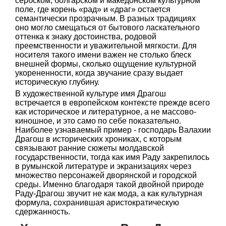
сербском, болгарском и македонском культурном
поле, где корень «рад» и «драг» остается
семантически прозрачным. В разных традициях
оно могло смещаться от бытового ласкательного
оттенка к знаку достоинства, родовой
преемственности и уважительной мягкости. Для
носителя такого имени важен не столько блеск
внешней формы, сколько ощущение культурной
укорененности, когда звучание сразу выдает
историческую глубину.
В художественной культуре имя Драгош
встречается в европейском контексте прежде всего
как историческое и литературное, а не массово-
киношное, и это само по себе показательно.
Наиболее узнаваемый пример - господарь Валахии
Драгош в исторических хрониках, с которым
связывают ранние сюжеты молдавской
государственности, тогда как имя Раду закрепилось
в румынской литературе и экранизациях через
множество персонажей дворянской и городской
среды. Именно благодаря такой двойной природе
Раду-Драгош звучит не как мода, а как культурная
формула, сохранившая аристократическую
сдержанность.