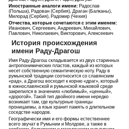
Иностранные аналоги имени:
Радослав
(Польша), Радован (Сербия), Драган (Балканы),
Милорад (Сербия), Радомир (Чехия)
Отчества, которые сочетаются с этим именем:
Иванович, Сергеевич, Андреевич, Михайлович,
Павлович, Николаевич, Викторович, Алексеевич
История происхождения
имени Раду-Драгош
Имя Раду-Драгош складывается из двух старинных
антропонимических пластов, каждый из которых
несет собственную семантическую ноту. Раду в
румынской традиции соотносится со славянским
«рад», а Драгош восходит к корню «драг», который
в южнославянской и румынской языковой среде
закрепился в значениях «любимый», «ценный»,
«дорогой». Такой тип двойного имени нередко
возникает там, где культурные границы
проницаемы, а язык хранит память о длительном
соседстве народов.
Географически имя и его формы естественнее
всего звучат в Румынии и Молдове, а также в