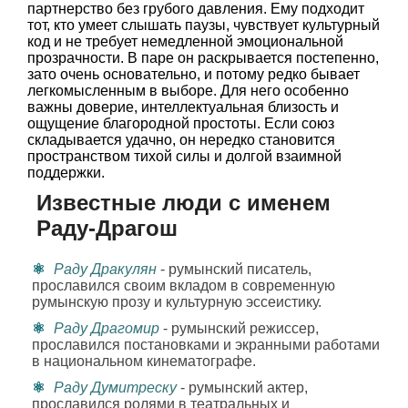
партнерство без грубого давления. Ему подходит
тот, кто умеет слышать паузы, чувствует культурный
код и не требует немедленной эмоциональной
прозрачности. В паре он раскрывается постепенно,
зато очень основательно, и потому редко бывает
легкомысленным в выборе. Для него особенно
важны доверие, интеллектуальная близость и
ощущение благородной простоты. Если союз
складывается удачно, он нередко становится
пространством тихой силы и долгой взаимной
поддержки.
Известные люди с именем
Раду-Драгош
Раду Дракулян
- румынский писатель,
прославился своим вкладом в современную
румынскую прозу и культурную эссеистику.
Раду Драгомир
- румынский режиссер,
прославился постановками и экранными работами
в национальном кинематографе.
Раду Думитреску
- румынский актер,
прославился ролями в театральных и