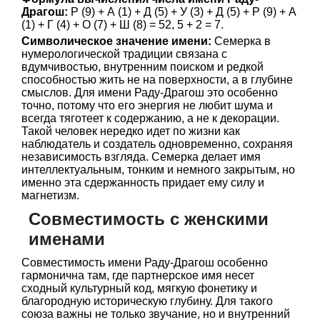
Драгош:
Р (9) + А (1) + Д (5) + У (3) + Д (5) + Р (9) + А
(1) + Г (4) + О (7) + Ш (8) = 52, 5 + 2 = 7.
Символическое значение имени:
Семерка в
нумерологической традиции связана с
вдумчивостью, внутренним поиском и редкой
способностью жить не на поверхности, а в глубине
смыслов. Для имени Раду-Драгош это особенно
точно, потому что его энергия не любит шума и
всегда тяготеет к содержанию, а не к декорации.
Такой человек нередко идет по жизни как
наблюдатель и создатель одновременно, сохраняя
независимость взгляда. Семерка делает имя
интеллектуальным, тонким и немного закрытым, но
именно эта сдержанность придает ему силу и
магнетизм.
Совместимость с женскими
именами
Совместимость имени Раду-Драгош особенно
гармонична там, где партнерское имя несет
сходный культурный код, мягкую фонетику и
благородную историческую глубину. Для такого
союза важны не только звучание, но и внутренний