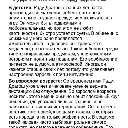
В детстве:
Раду-Драгош с ранних лет часто
производит впечатление ребенка, который
внимательно слушает прежде, чем включиться в
игру. Он может быть подвижным и
любознательным, но при этом не любит
хаотичности и быстро устает от суеты. В общении с
близкими у него рано проявляется
избирательность, а доверие выстраивается
медленно, но основательно. Такой ребенок нередко
тянется к красивым предметам, упорядоченным
историям и понятным правилам. Его воображение
питается не шумом, а атмосферой. Иногда он
кажется старше своих лет, потому что улавливает
настроение взрослых почти интуитивно.
Во взрослом возрасте:
Со временем имя Раду-
Драгош укрепляет в человеке умение держать
дистанцию без отчуждения. Во взрослом возрасте
носитель этого имени обычно ценит спокойный круг
общения, где уважают личные границы и не
навязывают лишних интерпретаций. Он тяготеет к
эстетике с историей, к вещам и людям, в которых
есть порода, а не только эффектность. В социуме
такой человек часто выбирает роль не самого
громкого, но самого надежного собеседника. Его