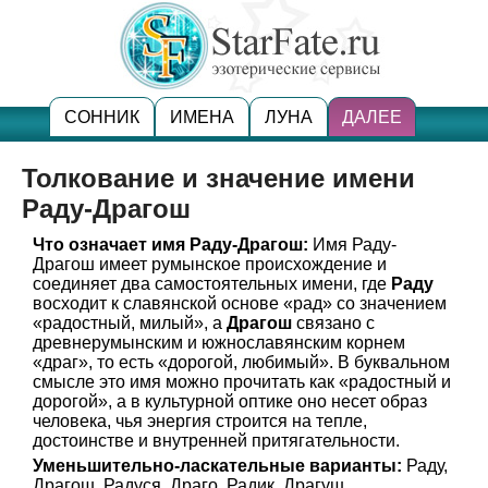
СОННИК
ИМЕНА
ЛУНА
ДАЛЕЕ
Толкование и значение имени
Раду-Драгош
Что означает имя Раду-Драгош:
Имя Раду-
Драгош имеет румынское происхождение и
соединяет два самостоятельных имени, где
Раду
восходит к славянской основе «рад» со значением
«радостный, милый», а
Драгош
связано с
древнерумынским и южнославянским корнем
«драг», то есть «дорогой, любимый». В буквальном
смысле это имя можно прочитать как «радостный и
дорогой», а в культурной оптике оно несет образ
человека, чья энергия строится на тепле,
достоинстве и внутренней притягательности.
Уменьшительно-ласкательные варианты:
Раду,
Драгош, Радуся, Драго, Радик, Драгуш.