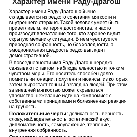
Характер имени Раду-Драгош
Характер имени Раду-Драгош обычно
складывается из редкого сочетания мягкости и
внутреннего стержня. Такой человек умеет быть
приветливым, не теряя достоинства, и часто
производит впечатление того, кто заранее видит
скрытую механику ситуации. В нем чувствуется
природная собранность, но без холодности, а
эмоциональная щедрость редко выглядит
демонстративной.
В повседневности имя Раду-Драгош нередко
связывают с тактом, наблюдательностью и тонким
чувством меры. Его носитель способен долго
помнить интонации, полутени и нюансы, из которых
затем вырастает точный взгляд на людей. При этом
за внешней мягкостью может скрываться
упрямство, нежелание идти на компромисс с
собственными принципами и болезненная реакция
на грубость.
Положительные черты:
деликатность, верность
слову, наблюдательность, эстетический вкус,
дипломатичность, самоуважение, терпение,
внутренняя собранность.