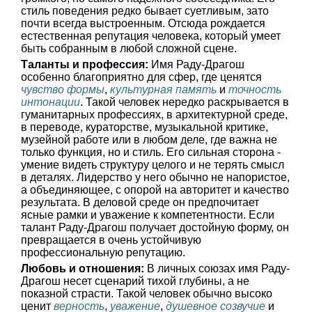
стиль поведения редко бывает суетливым, зато
почти всегда выстроенным. Отсюда рождается
естественная репутация человека, который умеет
быть собранным в любой сложной сцене.
Таланты и профессия:
Имя Раду-Драгош
особенно благоприятно для сфер, где ценятся
чувство формы
,
культурная память
и
точность
интонации
. Такой человек нередко раскрывается в
гуманитарных профессиях, в архитектурной среде,
в переводе, кураторстве, музыкальной критике,
музейной работе или в любом деле, где важна не
только функция, но и стиль. Его сильная сторона -
умение видеть структуру целого и не терять смысл
в деталях. Лидерство у него обычно не напористое,
а объединяющее, с опорой на авторитет и качество
результата. В деловой среде он предпочитает
ясные рамки и уважение к компетентности. Если
талант Раду-Драгош получает достойную форму, он
превращается в очень устойчивую
профессиональную репутацию.
Любовь и отношения:
В личных союзах имя Раду-
Драгош несет сценарий тихой глубины, а не
показной страсти. Такой человек обычно высоко
ценит
верность
,
уважение
,
душевное созвучие
и