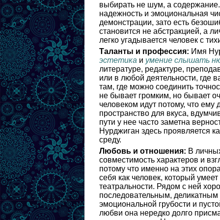
выбирать не шум, а содержание. 
надежность и эмоциональная чис
демонстрации, зато есть безоши
становится не абстракцией, а 
легко угадывается человек с тих
Таланты и профессия:
Имя Нур
эстетика
и
умение слышать н
литературе, редактуре, препода
или в любой деятельности, где 
там, где можно соединить точно
не бывает громким, но бывает оч
человеком идут потому, что ему 
пространство для вкуса, вдумчи
пути у нее часто заметна верно
Нурджиган здесь проявляется ка
среду.
Любовь и отношения:
В личных
совместимость характеров и вз
потому что именно на этих опор
себя как человек, который умеет
театральности. Рядом с ней хор
последовательным, деликатным 
эмоциональной грубости и пустой
любви она нередко долго присма