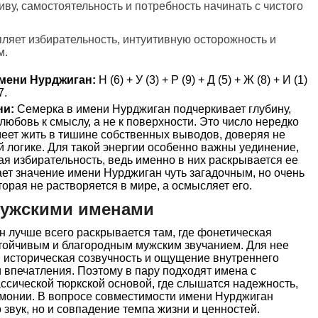
иву, самостоятельность и потребность начинать с чистого
пляет избирательность, интуитивную осторожность и
м.
мени Нурджиган:
Н (6) + У (3) + Р (9) + Д (5) + Ж (8) + И (1)
7.
ни:
Семерка в имени Нурджиган подчеркивает глубину,
юбовь к смыслу, а не к поверхности. Это число нередко
меет жить в тишине собственных выводов, доверяя не
й логике. Для такой энергии особенно важны уединение,
ая избирательность, ведь именно в них раскрывается ее
ает значение имени Нурджиган чуть загадочным, но очень
орая не растворяется в мире, а осмысляет его.
мужскими именами
 лучше всего раскрывается там, где фонетическая
стойчивым и благородным мужским звучанием. Для нее
 историческая созвучность и ощущение внутреннего
и впечатления. Поэтому в пару подходят имена с
ссической тюркской основой, где слышатся надежность,
рмонии. В вопросе совместимости имени Нурджиган
звук, но и совпадение темпа жизни и ценностей.