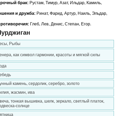
прочный брак:
Рустам, Тимур, Азат, Ильдар, Камиль,
ошения и дружба:
Ринат, Фарид, Артур, Наиль, Эльдар,
ротиворечия:
Глеб, Лев, Денис, Степан, Егор.
Нурджиган
есы, Рыбы
енера, как символ гармонии, красоты и мягкой силы
ода
ебедь
унный камень, сердолик, серебро, золото
илия, жасмин, ива
веча, тонкая вышивка, шелк, зеркало, светлый платок,
одвеска-солнце
ятница