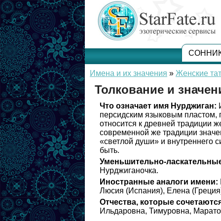
СОННИ
Имена и их значения
»
Женские та
Толкование и значен
Что означает имя Нурджиган:
И
персидским языковым пластом, г
относится к древней традиции ж
современной же традиции значе
«светлой души» и внутреннего си
быть.
Уменьшительно-ласкательные
Нурджиганочка.
Иностранные аналоги имени:
Люсия (Испания), Елена (Греция
Отчества, которые сочетаются
Ильдаровна, Тимуровна, Марато