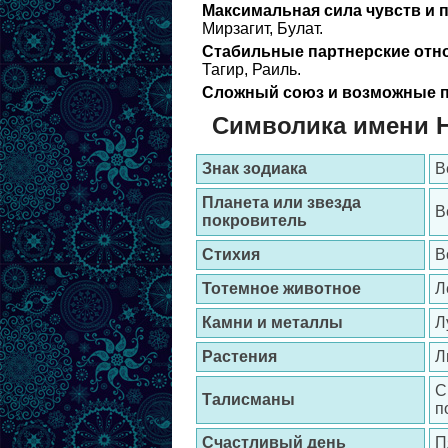
Максимальная сила чувств и 
Мирзагит, Булат.
Стабильные партнерские отн
Тагир, Раиль.
Сложный союз и возможные п
Символика имени 
Знак зодиака
В
Планета или звезда
В
покровитель
Стихия
В
Тотемное животное
Л
Камни и металлы
Л
Растения
Л
С
Талисманы
п
Счастливый день
П