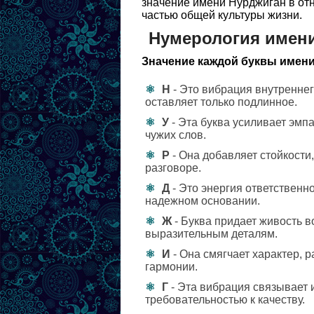
значение имени Нурджиган в отн
частью общей культуры жизни.
Нумерология имен
Значение каждой буквы имени
Н
- Это вибрация внутреннег
оставляет только подлинное.
У
- Эта буква усиливает эмп
чужих слов.
Р
- Она добавляет стойкости
разговоре.
Д
- Это энергия ответственн
надежном основании.
Ж
- Буква придает живость в
выразительным деталям.
И
- Она смягчает характер, 
гармонии.
Г
- Эта вибрация связывает 
требовательностью к качеству.