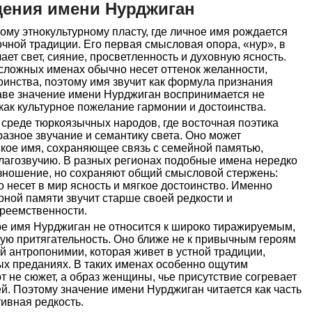
дения имени Нурджиган
ому этнокультурному пласту, где личное имя рождается
очной традиции. Его первая смысловая опора, «нур», в
ет свет, сияние, просветленность и духовную ясность.
сложных именах обычно несет оттенок желанности,
оинства, поэтому имя звучит как формула признания
таве значение имени Нурджиган воспринимается не
 как культурное пожелание гармонии и достоинства.
 среде тюркоязычных народов, где восточная поэтика
разное звучание и семантику света. Оно может
ское имя, сохраняющее связь с семейной памятью,
благозвучию. В разных регионах подобные имена нередко
зношение, но сохраняют общий смысловой стержень:
о несет в мир ясность и мягкое достоинство. Именно
рной памяти звучит старше своей редкости и
преемственности.
ре имя Нурджиган не относится к широко тиражируемым,
ную притягательность. Оно ближе не к привычным героям
й антропонимии, которая живет в устной традиции,
ых преданиях. В таких именах особенно ощутим
 не сюжет, а образ женщины, чье присутствие согревает
ей. Поэтому значение имени Нурджиган читается как часть
тивная редкость.