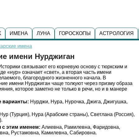
К
ИМЕНА
ЛУНА
ГОРОСКОПЫ
АСТРОЛОГИЯ
тарские имена
ие имени Нурджиган
сторики связывают его корневую основу с тюркским и
де «нур» означает «свет», а вторая часть имени
елаемого, благородного жизненного начала. В
ние имени Нурджиган чаще толкуют через призму образа
яния, которое заметно не только в речи, но и в манере
 варианты:
Нурджи, Нура, Нурочка, Джига, Джигушка,
Нур (Турция), Нура (Арабские страны), Светлана (Россия),
).
 с этим именем:
Алиевна, Рамилевна, Фаридовна,
вна, Рустамовна, Камилевна, Сабировна.