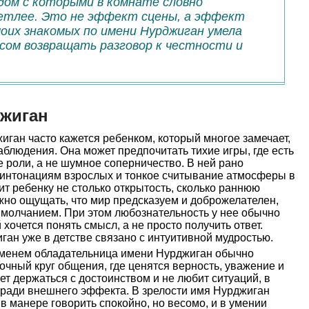
дом с которыми в комнате словно
етлее. Это не эффект сцены, а эффект
моих знакомых по имени Нурджиган умела
сом возвращать разговор к честности и
джиган
ган часто кажется ребенком, который многое замечает,
аблюдения. Она может предпочитать тихие игры, где есть
 роли, а не шумное соперничество. В ней рано
к интонациям взрослых и тонкое считывание атмосферы в
ит ребенку не столько открытость, сколько раннюю
жно ощущать, что мир предсказуем и доброжелателен,
 молчанием. При этом любознательность у нее обычно
 хочется понять смысл, а не просто получить ответ.
ан уже в детстве связано с интуитивной мудростью.
менем обладательница имени Нурджиган обычно
очный круг общения, где ценятся верность, уважение и
ет держаться с достоинством и не любит ситуаций, в
 ради внешнего эффекта. В зрелости имя Нурджиган
в манере говорить спокойно, но весомо, и в умении