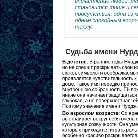
впечатление людей, ря
становится тише и св
присутствия: одна из 
одним спокойным вопро
теплу.
Судьба имени Нур
В детстве:
В ранние годы Нурджи
но не спешит раскрывать свои н
сюжет, символы и воображаемые
проявляется чувствительность 
доме. Такое имя нередко принос
внутреннюю собранность. Ей ва
иначе она начинает защищаться
глубокая, а не поверхностная: ей
Поэтому значение имени Нурджиг
Во взрослом возрасте:
Со вре
выстраивает вокруг себя очень т
культурная созвучность. Она уме
которых приходится играть роль
особенно красиво раскрывается 