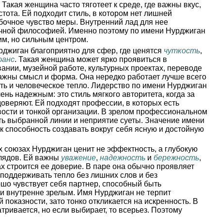
Такая женщина часто тяготеет к среде, где важны вкус,
тота. Ей подходит стиль, в котором нет лишней
бочное чувство меры. Внутренний лад для нее
личной философией. Именно поэтому по имени Нурджиган
им, но сильным центром.
джиган благоприятно для сфер, где ценятся
чуткость
,
юанс
. Такая женщина может ярко проявиться в
вании, музейной работе, культурных проектах, переводе
важны смысл и форма. Она нередко работает лучше всего
сть и человеческое тепло. Лидерство по имени Нурджиган
ень надежным: это стиль мягкого авторитета, когда за
доверяют. Ей подходят профессии, в которых есть
вости и тонкой организации. В зрелом профессиональном
сть выбранной линии и неприятие суеты. Значение имени
к способность создавать вокруг себя ясную и достойную
 союзах Нурджиган ценит не эффектность, а глубокую
глядов. Ей важны
уважение
,
надежность
и
бережность
,
ах строится ее доверие. В паре она обычно проявляет
 поддерживать тепло без лишних слов и без
ошо чувствует себя партнер, способный быть
и внутренне зрелым. Имя Нурджиган не терпит
 показности, зато тонко откликается на искренность. В
тривается, но если выбирает, то всерьез. Поэтому