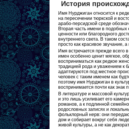
История происхож
Имя Нурджиган относится к редк
на пересечении тюркской и вост
арабо-персидской среде обознача
Вторая часть имени в подобных 
ценности или благородного дост
внутреннего света. В таком сос
просто как красивое звучание, а
Имя встречается прежде всего в
имен особенно ценит мягкое, об
восприниматься как редкое жен
традицией рода и уважением к 
адаптируются под местное прои
человек с таким именем как будт
поэтому имя Нурджиган в культу
воспринимается почти как знак 
В литературе и массовой культу
и это лишь усиливает его камер
романов, а к подлинной семейно
родословных записях и локальн
фольклорный нерв: они передают
дом и собирает вокруг себя люд
живой культуры, а не как декора