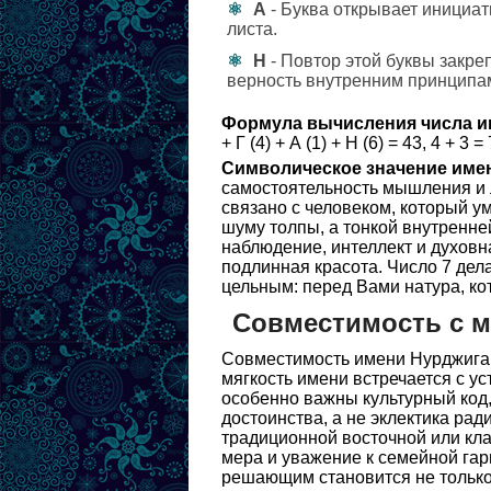
А
- Буква открывает инициат
листа.
Н
- Повтор этой буквы закре
верность внутренним принципа
Формула вычисления числа и
+ Г (4) + А (1) + Н (6) = 43, 4 + 3 = 
Символическое значение име
самостоятельность мышления и л
связано с человеком, который у
шуму толпы, а тонкой внутренне
наблюдение, интеллект и духовн
подлинная красота. Число 7 дел
цельным: перед Вами натура, кот
Совместимость с 
Совместимость имени Нурджиган
мягкость имени встречается с у
особенно важны культурный код,
достоинства, а не эклектика рад
традиционной восточной или кла
мера и уважение к семейной га
решающим становится не только 