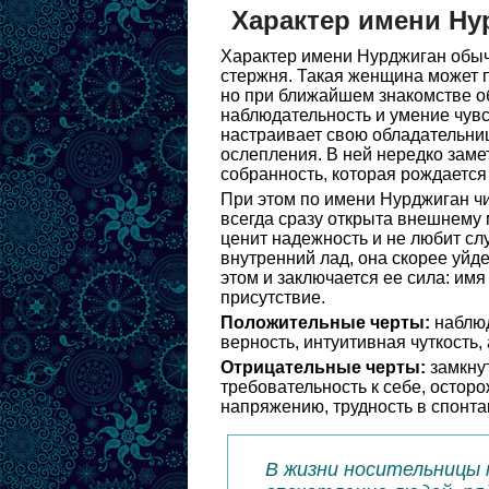
Характер имени Ну
Характер имени Нурджиган обычн
стержня. Такая женщина может 
но при ближайшем знакомстве о
наблюдательность и умение чувс
настраивает свою обладательниц
ослепления. В ней нередко заме
собранность, которая рождается 
При этом по имени Нурджиган чи
всегда сразу открыта внешнему 
ценит надежность и не любит сл
внутренний лад, она скорее уйде
этом и заключается ее сила: имя
присутствие.
Положительные черты:
наблюд
верность, интуитивная чуткость, 
Отрицательные черты:
замкнут
требовательность к себе, осторо
напряжению, трудность в спонт
В жизни носительницы 