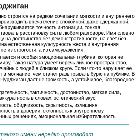
рджиган
о строится на редком сочетании мягкости и внутреннего
производить впечатление спокойной, даже сдержанной,
бнаруживается точность интонации, тонкая
твовать расстановку сил в любом разговоре. Имя словно
у на достоинство без демонстративности, на свет без
тна естественная культурность жеста и внутренняя
не из строгости, а из самоуважения.
тается и особая эмоциональная глубина, которая не
миру. Такая натура умеет беречь личное пространство,
учайных людей в близком круге. Если что-то нарушает ее
т в молчание, чем станет разыгрывать бурю на публике. В
 Нурджиган дает не громкость, а устойчивое, благородное
ательность, тактичность, достоинство, мягкая сила,
аккуратность в словах, эстетический вкус.
ость, обидчивость, скрытность, излишняя
жность в доверии, склонность к внутреннему
анных решениях, эмоциональная избирательность.
такого имени нередко производят