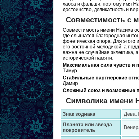
хаоса и фальши, поэтому имя На
достоинство, деликатность и вер
Совместимость с 
Совместимость имени Насиха ос
где слышатся благородная интон
фонетическая опора. Для этого 
его восточной мелодикой, а под
важна не случайная эклектика, 
исторической памяти.
Максимальная сила чувств и 
Тимур
Стабильные партнерские отн
Дамир
Сложный союз и возможные п
Символика имени 
Знак зодиака
Дева,
Планета или звезда
Венера
покровитель