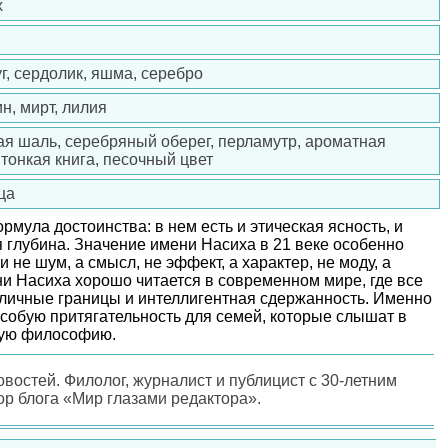
х
, сердолик, яшма, серебро
н, мирт, лилия
ая шаль, серебряный оберег, перламутр, ароматная
 тонкая книга, песочный цвет
ца
рмула достоинства: в нем есть и этическая ясность, и
я глубина. Значение имени Насиха в 21 веке особенно
и не шум, а смысл, не эффект, а характер, не моду, а
ни Насиха хорошо читается в современном мире, где все
 личные границы и интеллигентная сдержанность. Именно
собую притягательность для семей, которые слышат в
елую философию.
овостей. Филолог, журналист и публицист с 30-летним
ор блога «Мир глазами редактора».