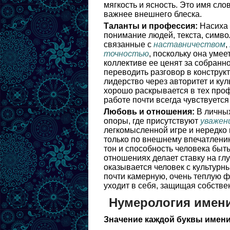
мягкость и ясность. Это имя сло
важнее внешнего блеска.
Таланты и профессия:
Насиха 
понимание людей, текста, симво
связанные с
наставничеством
,
точностью
, поскольку она уме
коллективе ее ценят за собранно
переводить разговор в конструкт
лидерство через авторитет и ку
хорошо раскрывается в тех проф
работе почти всегда чувствуется
Любовь и отношения:
В личных
опоры, где присутствуют
уважен
легкомысленной игре и нередко
только по внешнему впечатлени
тон и способность человека быт
отношениях делает ставку на гл
оказывается человек с культурн
почти камерную, очень теплую 
уходит в себя, защищая собстве
Нумерология имени
Значение каждой буквы имени