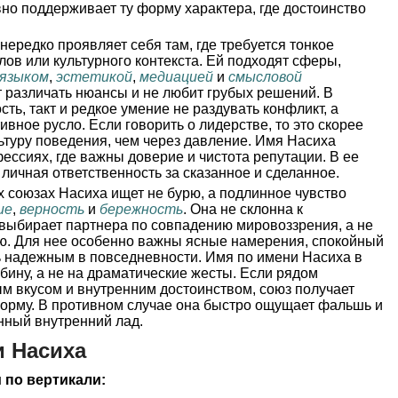
вно поддерживает ту форму характера, где достоинство
нередко проявляет себя там, где требуется тонкое
лов или культурного контекста. Ей подходят сферы,
языком
,
эстетикой
,
медиацией
и
смысловой
ет различать нюансы и не любит грубых решений. В
сть, такт и редкое умение не раздувать конфликт, а
ивное русло. Если говорить о лидерстве, то это скорее
льтуру поведения, чем через давление. Имя Насиха
ессиях, где важны доверие и чистота репутации. В ее
 личная ответственность за сказанное и сделанное.
 союзах Насиха ищет не бурю, а подлинное чувство
ие
,
верность
и
бережность
. Она не склонна к
 выбирает партнера по совпадению мировоззрения, а не
ю. Для нее особенно важны ясные намерения, спокойный
ь надежным в повседневности. Имя по имени Насиха в
убину, а не на драматические жесты. Если рядом
ым вкусом и внутренним достоинством, союз получает
форму. В противном случае она быстро ощущает фальшь и
нный внутренний лад.
 Насиха
 по вертикали: