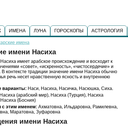
К
ИМЕНА
ЛУНА
ГОРОСКОПЫ
АСТРОЛОГИЯ
тарские имена
ие имени Насиха
Насиха имеет арабское происхождение и восходит к
начениями «совет», «искренность», «чистосердечие» и
 В контексте традиции значение имени Насиха обычно
чья речь несет нравственную ясность и внутреннюю
 варианты:
Наси, Насиха, Насичка, Насюшка, Сиха.
Насиха (арабский мир), Насиха (Турция), Насиха
 Насиха (Босния)
 с этим именем:
Ахматовна, Ильдаровна, Рамилевна,
вна, Маратовна, Зуфаровна
ения имени Насиха