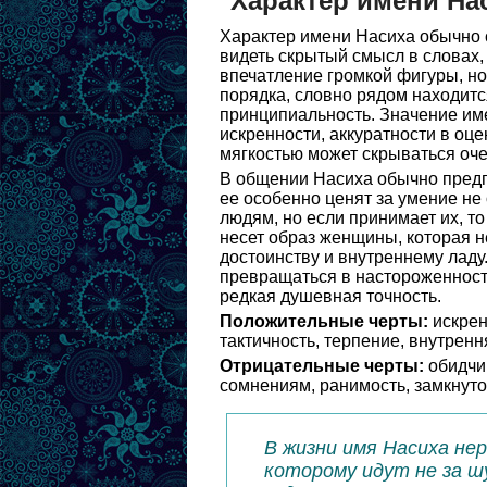
Характер имени На
Характер имени Насиха обычно с
видеть скрытый смысл в словах,
впечатление громкой фигуры, но
порядка, словно рядом находится
принципиальность. Значение име
искренности, аккуратности в оц
мягкостью может скрываться оч
В общении Насиха обычно предпо
ее особенно ценят за умение не
людям, но если принимает их, то
несет образ женщины, которая не
достоинству и внутреннему ладу
превращаться в настороженность
редкая душевная точность.
Положительные черты:
искрен
тактичность, терпение, внутренн
Отрицательные черты:
обидчив
сомнениям, ранимость, замкнуто
В жизни имя Насиха нер
которому идут не за ш