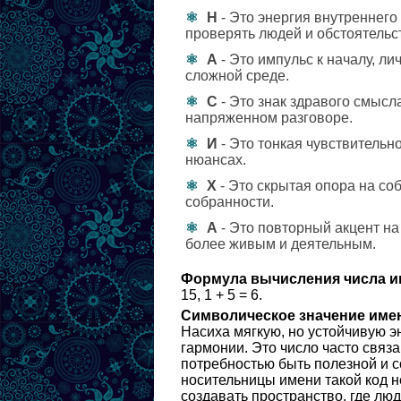
Н
- Это энергия внутреннего
проверять людей и обстоятельс
А
- Это импульс к началу, л
сложной среде.
С
- Это знак здравого смысла
напряженном разговоре.
И
- Это тонкая чувствительн
нюансах.
Х
- Это скрытая опора на со
собранности.
А
- Это повторный акцент на
более живым и деятельным.
Формула вычисления числа и
15, 1 + 5 = 6.
Символическое значение име
Насиха мягкую, но устойчивую э
гармонии. Это число часто связа
потребностью быть полезной и с
носительницы имени такой код н
создавать пространство, где люд