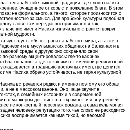
ластом арабской языковой традиции, где слово насиха
искреннее, очищенное от корысти пожелание блага. В этом
ова: не формального, а такого, которое произносится с
тственностью за смысл. Для арабской культуры подобная
ольку слово там нередко воспринимается как
 значение имени Насиха изначально строится вокруг
катной мудрости.
а чувствует себя в странах арабского мира, а также в
Индонезии и в мусульманских общинах на Балканах и в
языковой среды в другую оно сохраняло свой
о по-разному акцентировалось: где-то как знак
ол благонравия, а где-то как имя с семейной религиозной
 укладывается в традицию восточных имен, где ценится
к имя Насиха обрело устойчивость, не теряя культурной
Насиха встречается редко, и именно поэтому его образ
и, а не в массовом каноне. Оно чаще звучит в
екстах, в семейных историях и в современной
овится маркером достоинства, скромности и внутренней
жнее не конкретный персонаж романа, а сама культурная
задает человеку репутацию того, чье слово не расходится
сиха воспринимается как имя тихой, но весомой