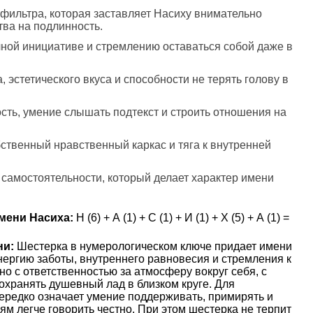
 фильтра, которая заставляет Насиху внимательно
тва на подлинность.
ичной инициативе и стремлению оставаться собой даже в
, эстетического вкуса и способности не терять голову в
ость, умение слышать подтекст и строить отношения на
бственный нравственный каркас и тяга к внутренней
 самостоятельности, который делает характер имени
мени Насиха:
Н (6) + А (1) + С (1) + И (1) + Х (5) + А (1) =
ни:
Шестерка в нумерологическом ключе придает имени
нергию заботы, внутреннего равновесия и стремления к
но с ответственностью за атмосферу вокруг себя, с
охранять душевный лад в близком круге. Для
ередко означает умение поддерживать, примирять и
ям легче говорить честно. При этом шестерка не терпит