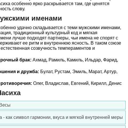
сиха особенно ярко раскрывается там, где ценятся
ность слову.
мужскими именами
обенно удачно складывается с теми мужскими именами,
ация, традиционный культурный код и мягкая
имени лучше подходят партнеры, чьи имена не спорят с
держивают ее ритм и внутреннюю ясность. В таком союзе
а естественная созвучность темпераментов и
прочный брак:
Ахмад, Рамиль, Камиль, Ильдар, Фарид,
ошения и дружба:
Булат, Рустам, Эмиль, Марат, Артур,
ротиворечия:
Олег, Владислав, Евгений, Кирилл, Денис
Насиха
 Весы
 - как символ гармонии, вкуса и мягкой внутренней меры