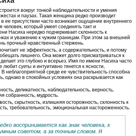
сиха
троится вокруг тонкой наблюдательности и умения
 жестах и паузах. Такая женщина редко производит
 в ее присутствии часто возникает ощущение внутреннего
 человек, который умеет соединять такт и
ни Насиха нередко подчеркивает склонность к
енках и уважению к чужим границам. При этом за внешней
ень прочный нравственный стержень.
читает не эффектность, а содержательность, и потому
 обещать лишнего. Она может долго присматриваться к
 делает это глубоко и всерьез. Имя по имени Насиха часто
 любит суеты и интуитивно тянется к ясности,
. В неблагоприятной среде ее чувствительность способна
, однако в спокойных условиях она раскрывается как
ность, деликатность, наблюдательность, верность,
яя собранность, мудрость.
ость, скрытность, излишняя осторожность, склонность к
сть, требовательность, эмоциональная настороженность.
едко воспринимается как знак человека, к
умным советом, а за точным словом. Я