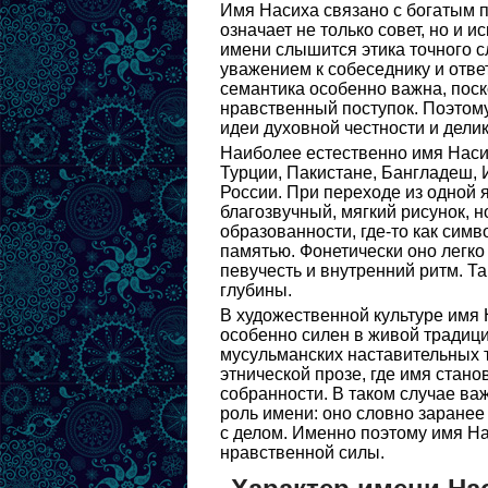
Имя Насиха связано с богатым п
означает не только совет, но и 
имени слышится этика точного сл
уважением к собеседнику и отве
семантика особенно важна, поск
нравственный поступок. Поэтому
идеи духовной честности и дели
Наиболее естественно имя Насих
Турции, Пакистане, Бангладеш, 
России. При переходе из одной 
благозвучный, мягкий рисунок, н
образованности, где-то как симв
памятью. Фонетически оно легко
певучесть и внутренний ритм. Та
глубины.
В художественной культуре имя 
особенно силен в живой традици
мусульманских наставительных т
этнической прозе, где имя стан
собранности. В таком случае ва
роль имени: оно словно заранее 
с делом. Именно поэтому имя На
нравственной силы.