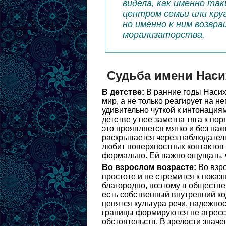
видела, как именно та
центром семьи или круг
но именно к ним возвр
морализаторства.
Судьба имени Наси
В детстве:
В ранние годы Насих
мир, а не только реагирует на не
удивительно чуткой к интонация
детстве у нее заметна тяга к п
это проявляется мягко и без на
раскрывается через наблюдатель
любит поверхностных контактов и
формально. Ей важно ощущать, ч
Во взрослом возрасте:
Во взро
простоте и не стремится к показ
благородно, поэтому в обществе
есть собственный внутренний код
ценятся культура речи, надежно
границы формируются не агресси
обстоятельств. В зрелости знач