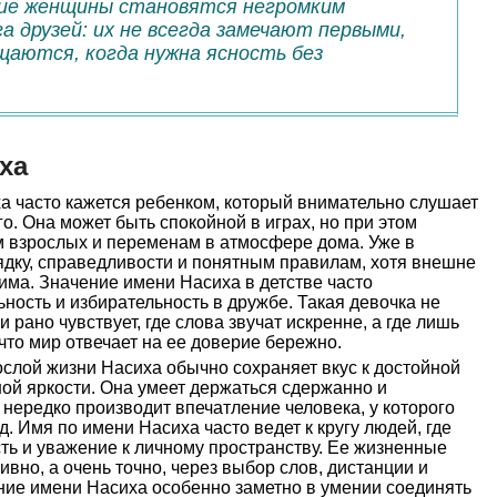
кие женщины становятся негромким
а друзей: их не всегда замечают первыми,
ащаются, когда нужна ясность без
ха
а часто кажется ребенком, который внимательно слушает
го. Она может быть спокойной в играх, но при этом
м взрослых и переменам в атмосфере дома. Уже в
орядку, справедливости и понятным правилам, хотя внешне
жима. Значение имени Насиха в детстве часто
ность и избирательность в дружбе. Такая девочка не
 рано чувствует, где слова звучат искренне, а где лишь
то мир отвечает на ее доверие бережно.
слой жизни Насиха обычно сохраняет вкус к достойной
ной яркости. Она умеет держаться сдержанно и
 нередко производит впечатление человека, у которого
. Имя по имени Насиха часто ведет к кругу людей, где
сть и уважение к личному пространству. Ее жизненные
вно, а очень точно, через выбор слов, дистанции и
ение имени Насиха особенно заметно в умении соединять