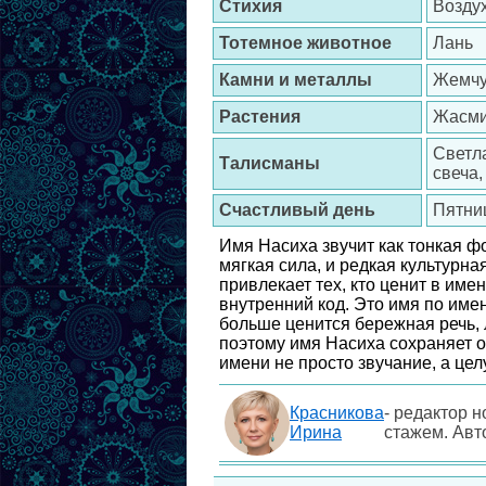
Стихия
Возду
Тотемное животное
Лань
Камни и металлы
Жемчуг
Растения
Жасми
Светл
Талисманы
свеча,
Счастливый день
Пятни
Имя Насиха звучит как тонкая фо
мягкая сила, и редкая культурна
привлекает тех, кто ценит в имен
внутренний код. Это имя по име
больше ценится бережная речь,
поэтому имя Насиха сохраняет о
имени не просто звучание, а ц
Красникова
- редактор н
Ирина
стажем. Авт