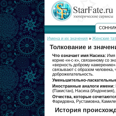
СОННИ
Имена и их значения
»
Женские та
Толкование и значен
Что означает имя Насиха:
Имя 
корню «н-с-х», связанному со з
«верность доброму намерению».
связывают с образом человека, 
доброжелательность.
Уменьшительно-ласкательные
Иностранные аналоги имени:
(Пакистан), Насиха (Индонезия),
Отчества, которые сочетаются
Фаридовна, Рустамовна, Камиле
История происхожд