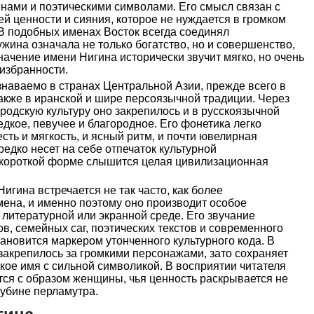
нами и поэтическими символами. Его смысл связан с
ей ценности и сияния, которое не нуждается в громком
В подобных именах Восток всегда соединял
жина означала не только богатство, но и совершенство,
начение имени Нигина исторически звучит мягко, но очень
 избранности.
наваемо в странах Центральной Азии, прежде всего в
также в иранской и шире персоязычной традиции. Через
родскую культуру оно закрепилось и в русскоязычной
едкое, певучее и благородное. Его фонетика легко
есть и мягкость, и ясный ритм, и почти ювелирная
редко несет на себе отпечаток культурной
й короткой форме слышится целая цивилизационная
игина встречается не так часто, как более
ена, и именно поэтому оно производит особое
 литературной или экранной среде. Его звучание
в, семейных саг, поэтических текстов и современного
тановится маркером утонченного культурного кода. В
закрепилось за громкими персонажами, зато сохраняет
кое имя с сильной символикой. В восприятии читателя
тся с образом женщины, чья ценность раскрывается не
глубине перламутра.