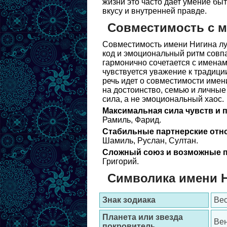
жизни это часто дает умение быт
вкусу и внутренней правде.
Совместимость с 
Совместимость имени Нигина луч
код и эмоциональный ритм совпа
гармонично сочетается с именам
чувствуется уважение к традиции
речь идет о совместимости имен
на достоинство, семью и личные
сила, а не эмоциональный хаос.
Максимальная сила чувств и 
Рамиль, Фарид.
Стабильные партнерские отн
Шамиль, Руслан, Султан.
Сложный союз и возможные п
Григорий.
Символика имени 
Знак зодиака
Ве
Планета или звезда
Вен
покровитель