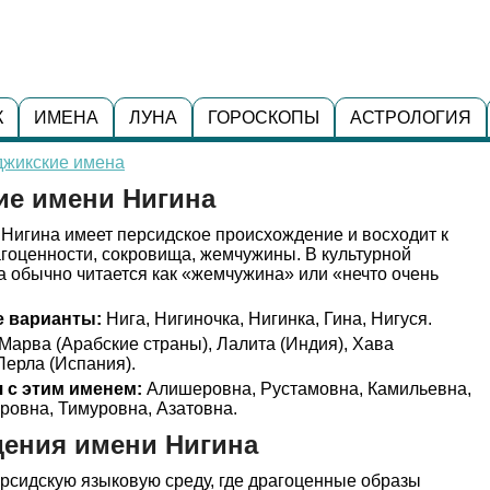
К
ИМЕНА
ЛУНА
ГОРОСКОПЫ
АСТРОЛОГИЯ
джикские имена
ие имени Нигина
Нигина имеет персидское происхождение и восходит к
агоценности, сокровища, жемчужины. В культурной
 обычно читается как «жемчужина» или «нечто очень
 варианты:
Нига, Нигиночка, Нигинка, Гина, Нигуся.
Марва (Арабские страны), Лалита (Индия), Хава
Перла (Испания).
 с этим именем:
Алишеровна, Рустамовна, Камильевна,
ровна, Тимуровна, Азатовна.
ения имени Нигина
рсидскую языковую среду, где драгоценные образы