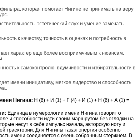
 фильтра, которая помогает Нигине не принимать на веру
урс.
вствительность, эстетический слух и умение замечать
ьность к качеству, точность в оценках и потребность в
елает характер еще более восприимчивым к нюансам,
ы.
онность к самоконтролю, вдумчивости и избирательности в
ает имени инициативу, мягкое лидерство и способность
ма.
мени Нигина:
Н (6) + И (1) + Г (4) + И (1) + Н (6) + А (1) =
ни:
Единица в нумерологии имени Нигина говорит о
оле и способности идти своим маршрутом без оглядки на
торые несут в себе импульс начала, авторскую ноту и
ой траектории. Для Нигины такая энергия особенно
ость имени соединяется с очень собранным стержнем. В