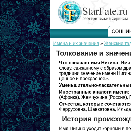
СОННИ
Имена и их значения
»
Женские та
Толкование и значен
Что означает имя Нигина:
Имя 
слову, связанному с образом др
традиции значение имени Нигина
ценное и прекрасное».
Уменьшительно-ласкательные
Иностранные аналоги имени:
(Африка), Жемчужина (Россия), 
Отчества, которые сочетаются
Фарруховна, Шавкатовна, Ильда
История происхожд
Имя Нигина уходит корнями в пе