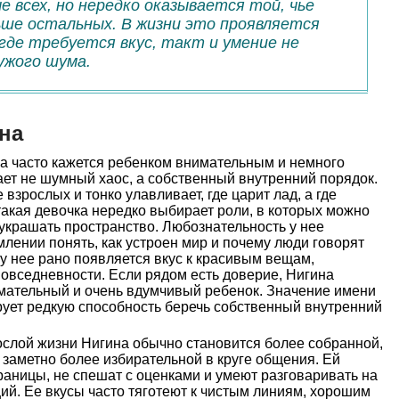
 всех, но нередко оказывается той, чье
ше остальных. В жизни это проявляется
 где требуется вкус, такт и умение не
ужого шума.
на
а часто кажется ребенком внимательным и немного
ет не шумный хаос, а собственный внутренний порядок.
взрослых и тонко улавливает, где царит лад, а где
такая девочка нередко выбирает роли, в которых можно
украшать пространство. Любознательность у нее
емлении понять, как устроен мир и почему люди говорят
 у нее рано появляется вкус к красивым вещам,
повседневности. Если рядом есть доверие, Нигина
имательный и очень вдумчивый ребенок. Значение имени
рует редкую способность беречь собственный внутренний
слой жизни Нигина обычно становится более собранной,
 заметно более избирательной в круге общения. Ей
раницы, не спешат с оценками и умеют разговаривать на
ций. Ее вкусы часто тяготеют к чистым линиям, хорошим