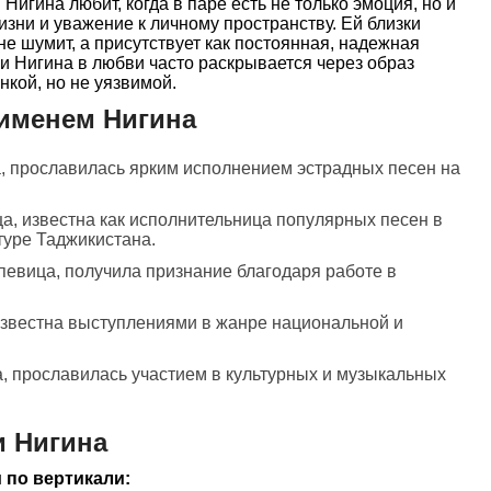
Нигина любит, когда в паре есть не только эмоция, но и
изни и уважение к личному пространству. Ей близки
не шумит, а присутствует как постоянная, надежная
и Нигина в любви часто раскрывается через образ
нкой, но не уязвимой.
именем Нигина
, прославилась ярким исполнением эстрадных песен на
ца, известна как исполнительница популярных песен в
туре Таджикистана.
 певица, получила признание благодаря работе в
известна выступлениями в жанре национальной и
а, прославилась участием в культурных и музыкальных
и Нигина
 по вертикали: