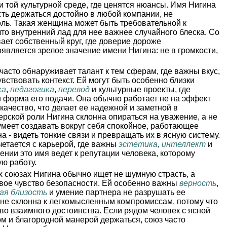
и той культурной среде, где ценятся нюансы. Имя Нигина
ть держаться достойно в любой компании, не
оль. Такая женщина может быть требовательной к
что внутренний лад для нее важнее случайного блеска. Со
ет собственный круг, где доверие дороже
оявляется зрелое значение имени Нигина: не в громкости,
часто обнаруживает талант к тем сферам, где важны вкус,
увствовать контекст. Ей могут быть особенно близки
ка
,
педагогика
,
перевод
и культурные проекты, где
 и форма его подачи. Она обычно работает не на эффект
качество, что делает ее надежной и заметной в
рской роли Нигина склонна опираться на уважение, а не
умеет создавать вокруг себя спокойное, работающее
а - видеть тонкие связи и превращать их в ясную систему.
етается с карьерой, где важны
эстетика
,
интеллект
и
ении это имя ведет к репутации человека, которому
ю работу.
 союзах Нигина обычно ищет не шумную страсть, а
ивое чувство безопасности. Ей особенно важны
верность
,
ая близость
и умение партнера не разрушать ее
 не склонна к легкомысленным компромиссам, потому что
во взаимного достоинства. Если рядом человек с ясной
м и благородной манерой держаться, союз часто