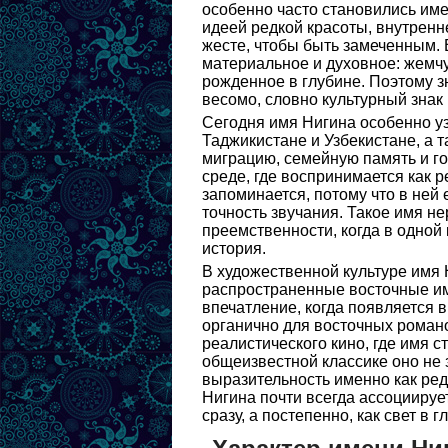
особенно часто становились име
идеей редкой красоты, внутренн
жесте, чтобы быть замеченным. 
материальное и духовное: жемчу
рожденное в глубине. Поэтому з
весомо, словно культурный знак
Сегодня имя Нигина особенно уз
Таджикистане и Узбекистане, а 
миграцию, семейную память и го
среде, где воспринимается как р
запоминается, потому что в ней 
точность звучания. Такое имя не
преемственности, когда в одно
история.
В художественной культуре имя Н
распространенные восточные им
впечатление, когда появляется в
органично для восточных романо
реалистического кино, где имя с
общеизвестной классике оно не 
выразительность именно как ред
Нигина почти всегда ассоциируе
сразу, а постепенно, как свет в 