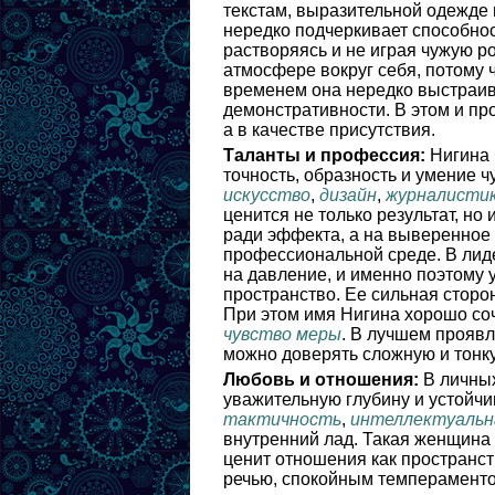
текстам, выразительной одежде 
нередко подчеркивает способнос
растворяясь и не играя чужую р
атмосфере вокруг себя, потому 
временем она нередко выстраива
демонстративности. В этом и пр
а в качестве присутствия.
Таланты и профессия:
Нигина 
точность, образность и умение ч
искусство
,
дизайн
,
журналисти
ценится не только результат, но
ради эффекта, а на выверенное 
профессиональной среде. В лиде
на давление, и именно поэтому 
пространство. Ее сильная сторон
При этом имя Нигина хорошо соч
чувство меры
. В лучшем проявл
можно доверять сложную и тонку
Любовь и отношения:
В личных
уважительную глубину и устойч
тактичность
,
интеллектуальн
внутренний лад. Такая женщина
ценит отношения как пространст
речью, спокойным темпераменто