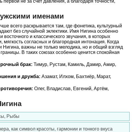
ь первой не за счет давления, а благодаря точности,
мужскими именами
ше всего раскрывается там, где фонетика, культурный
дают без случайной эклектики. Имя Нигина особенно
и восточного и классического звучания, в которых
, мягкость согласных и благородная интонация. Когда
и Нигина, важны не только мелодика, но и общий взгляд
 границы. В таких союзах особенно ценится спокойная
прочный брак:
Тимур, Рустам, Камиль, Дамир, Амир,
ошения и дружба:
Азамат, Илхом, Бахтиёр, Марат,
ротиворечия:
Олег, Владислав, Евгений, Артём,
Нигина
сы, Рыбы
ера, как символ красоты, гармонии и тонкого вкуса