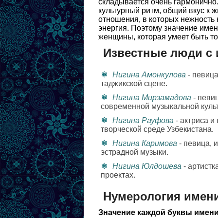
складывается очень гармонично. 
культурный ритм, общий вкус к ж
отношения, в которых нежность 
энергия. Поэтому значение имен
женщины, которая умеет быть то
Известные люди с 
Нигина Амонкулова
- певица
таджикской сцене.
Нигина Мирзамадова
- певи
современной музыкальной куль
Нигина Рауфова
- актриса и
творческой среде Узбекистана.
Нигина Каримова
- певица, 
эстрадной музыки.
Нигина Юлдошева
- артистк
проектах.
Нумерология имен
Значение каждой буквы имени