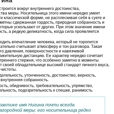
гина
троится вокруг внутреннего достоинства,
ства меры. Носительница этого имени нередко умеет
ти классической форме, не расплескивая себя в суете и
аметны сдержанная гордость, природная собранность и
оторые ускользают от других. При этом значение имени
сть, а редкую деликатность, когда сила проявляется
дить впечатление человека, который не торопится
мательно считывает атмосферу и тон разговора. Такая
го давления, поверхностности и навязчивой
ажительную дистанцию. Ее характер нередко сочетает
треннего стержня, что особенно заметно в моменты
т своей обладательнице высокий стандарт личного вкуса,
чистоты.
ательность, утонченность, достоинство, верность,
, внутренняя собранность.
сть, обидчивость, требовательность, упрямство,
ельность, подозрительность к спешке, ранимость.
рактике имя Нигина почти всегда
агородной меры: его носительница редко