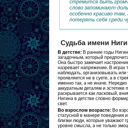
стремится быть громче
слово запоминают доль
особенно красиво там,
потерять себя среди ч
Судьба имени Ниги
В детстве:
В ранние годы Нигин
загадочным, который предпочита
Она быстро замечает настроение 
назревает напряжение. В играх 
наблюдать, организовывать или 
проявляется не в суете, а в стр
именно так, а не иначе. Нередко
аккуратным деталям и эстетике 
раскрывается как ласковый, вн
Нигина в детстве словно форми
свет.
Во взрослом возрасте:
Во взро
статусной в манере поведения и
близки люди, которые уважают г
уровне смысла, а не только эмо