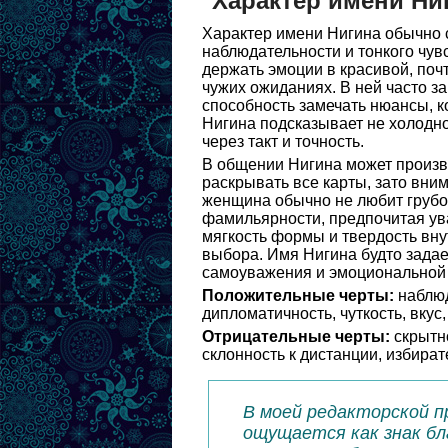
Характер имени Ни
Характер имени Нигина обычно с
наблюдательности и тонкого чув
держать эмоции в красивой, поч
чужих ожиданиях. В ней часто з
способность замечать нюансы, к
Нигина подсказывает не холодно
через такт и точность.
В общении Нигина может произво
раскрывать все карты, зато вни
женщина обычно не любит грубо
фамильярности, предпочитая ув
мягкость формы и твердость вну
выбора. Имя Нигина будто задае
самоуважения и эмоциональной 
Положительные черты:
наблюд
дипломатичность, чуткость, вкус
Отрицательные черты:
скрытно
склонность к дистанции, избират
В моей редакторской п
ощущается как знак бл