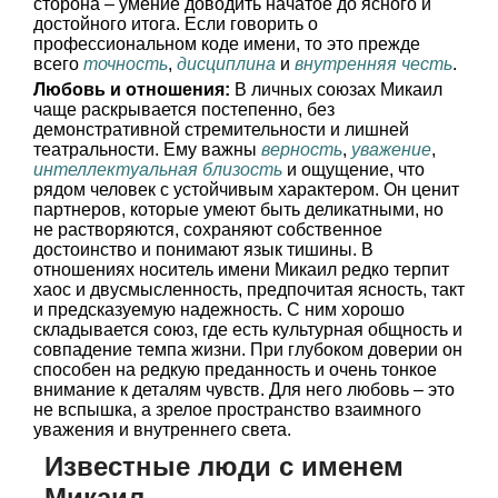
сторона – умение доводить начатое до ясного и
достойного итога. Если говорить о
профессиональном коде имени, то это прежде
всего
точность
,
дисциплина
и
внутренняя честь
.
Любовь и отношения:
В личных союзах Микаил
чаще раскрывается постепенно, без
демонстративной стремительности и лишней
театральности. Ему важны
верность
,
уважение
,
интеллектуальная близость
и ощущение, что
рядом человек с устойчивым характером. Он ценит
партнеров, которые умеют быть деликатными, но
не растворяются, сохраняют собственное
достоинство и понимают язык тишины. В
отношениях носитель имени Микаил редко терпит
хаос и двусмысленность, предпочитая ясность, такт
и предсказуемую надежность. С ним хорошо
складывается союз, где есть культурная общность и
совпадение темпа жизни. При глубоком доверии он
способен на редкую преданность и очень тонкое
внимание к деталям чувств. Для него любовь – это
не вспышка, а зрелое пространство взаимного
уважения и внутреннего света.
Известные люди с именем
Микаил