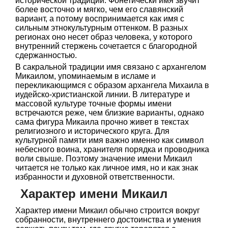
исторической традиции. Фонетически имя звучит
более восточно и мягко, чем его славянский
вариант, а потому воспринимается как имя с
сильным этнокультурным оттенком. В разных
регионах оно несет образ человека, у которого
внутренний стержень сочетается с благородной
сдержанностью.
В сакральной традиции имя связано с архангелом
Микаилом, упоминаемым в исламе и
перекликающимся с образом архангела Михаила в
иудейско-христианской линии. В литературе и
массовой культуре точные формы имени
встречаются реже, чем близкие варианты, однако
сама фигура Микаила прочно живет в текстах
религиозного и исторического круга. Для
культурной памяти имя важно именно как символ
небесного воина, хранителя порядка и проводника
воли свыше. Поэтому значение имени Микаил
читается не только как личное имя, но и как знак
избранности и духовной ответственности.
Характер имени Микаил
Характер имени Микаил обычно строится вокруг
собранности, внутреннего достоинства и умения