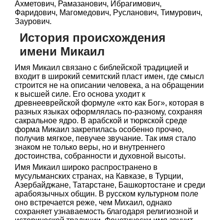
Ахметович, Рамазанович, Ибрагимович,
Фаридович, Магомедович, Русланович, Тимурович,
Заурович.
История происхождения
имени Микаил
Имя Микаил связано с библейской традицией и
входит в широкий семитский пласт имен, где смысл
строится не на описании человека, а на обращении
к высшей силе. Его основа уходит к
древнееврейской формуле «кто как Бог», которая в
разных языках оформлялась по-разному, сохраняя
сакральное ядро. В арабской и тюркской среде
форма Микаил закрепилась особенно прочно,
получив мягкое, певучее звучание. Так имя стало
знаком не только веры, но и внутреннего
достоинства, собранности и духовной высоты.
Имя Микаил широко распространено в
мусульманских странах, на Кавказе, в Турции,
Азербайджане, Татарстане, Башкортостане и среди
арабоязычных общин. В русском культурном поле
оно встречается реже, чем Михаил, однако
сохраняет узнаваемость благодаря религиозной и