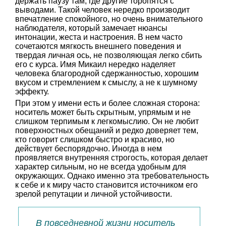
держать паузу там, где другие торопятся с
выводами. Такой человек нередко производит
впечатление спокойного, но очень внимательного
наблюдателя, который замечает нюансы
интонации, жеста и настроения. В нем часто
сочетаются мягкость внешнего поведения и
твердая личная ось, не позволяющая легко сбить
его с курса. Имя Микаил нередко наделяет
человека благородной сдержанностью, хорошим
вкусом и стремлением к смыслу, а не к шумному
эффекту.
При этом у имени есть и более сложная сторона:
носитель может быть скрытным, упрямым и не
слишком терпимым к легкомыслию. Он не любит
поверхностных обещаний и редко доверяет тем,
кто говорит слишком быстро и красиво, но
действует беспорядочно. Иногда в нем
проявляется внутренняя строгость, которая делает
характер сильным, но не всегда удобным для
окружающих. Однако именно эта требовательность
к себе и к миру часто становится источником его
зрелой репутации и личной устойчивости.
В повседневной жизни носитель