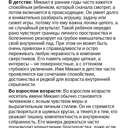
В детстве:
Микаил в ранние годы часто кажется
спокойным ребенком, который сначала смотрит, а
потом включается в происходящее. Он умеет долго
и внимательно разбирать игрушку, задачу или
сюжет игры, потому что ему важна логика целого, а
не случайный результат. Такой ребенок нередко
рано чувствует границы личного пространства и
болезненно реагирует на грубое вмешательство в
свой внутренний лад. При этом он может быть
очень привязан к справедливости и остро
переживать любую неравность в компании
сверстников. Его память нередко цепкая, а
интересы – не поверхностные, а с оттенком
глубокого увлечения. Имя Микаил в детстве часто
проявляется как сочетание спокойствия,
достоинства и редкой для возраста внутренней
серьезности.
Во взрослом возрасте:
Во взрослом возрасте
носитель имени Микаил обычно становится
человеком с ясным чувством меры и
выразительным личным стилем. Он не стремится
растворяться в шумных кругах, а тянется к тем, кто
уважает тишину, компетентность и внутреннюю
собранность. Его манера держаться часто
производит впечатление благородства, даже если