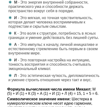
М
- Это энергия внутренней собранности,
практического ума и способности держать
пространство вокруг себя в порядке.
И
- Это мягкая, но точная чувствительность,
которая делает человека восприимчивым к
подтекстам и скрытым смыслам.
К
- Это воля к структуре, потребность в ясных
границах и умение действовать без лишней суеты.
А
- Это импульс к началу, личной инициативе и
естественному стремлению быть первым в своем
внутреннем мире.
И
- Это повторная настройка на интуицию,
тонкость восприятия и способность считывать
эмоциональный климат.
Л
- Это эстетическая чуткость, дипломатичность
и умение строить отношения через такт и вкус.
Формула вычисления числа имени Микаил:
М
(5) + И (1) + К (3) + А (1) + И (1) + Л (4) = 15, 1 + 5 = 6.
Символическое значение имени:
Шестерка в
нумерологическом ключе несет идею гармонии,