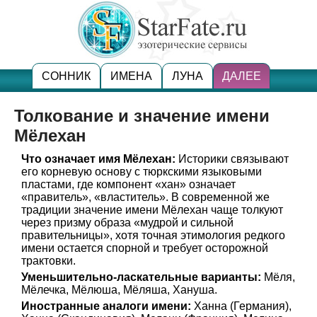
СОННИК
ИМЕНА
ЛУНА
ДАЛЕЕ
Толкование и значение имени
Мёлехан
Что означает имя Мёлехан:
Историки связывают
его корневую основу с тюркскими языковыми
пластами, где компонент «хан» означает
«правитель», «властитель». В современной же
традиции значение имени Мёлехан чаще толкуют
через призму образа «мудрой и сильной
правительницы», хотя точная этимология редкого
имени остается спорной и требует осторожной
трактовки.
Уменьшительно-ласкательные варианты:
Мёля,
Мёлечка, Мёлюша, Мёляша, Хануша.
Иностранные аналоги имени:
Ханна (Германия),