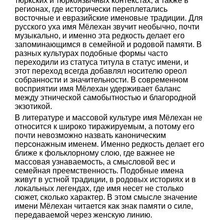
тюркских и тюркоязычных контекстах, а также в
регионах, где исторически переплетались
восточные и евразийские именовые традиции. Для
русского уха имя Мёлехан звучит необычно, почти
музыкально, и именно эта редкость делает его
запоминающимся в семейной и родовой памяти. В
разных культурах подобные формы часто
переходили из статуса титула в статус имени, и
этот переход всегда добавлял носителю ореол
собранности и значительности. В современном
восприятии имя Мёлехан удерживает баланс
между этнической самобытностью и благородной
экзотикой.
В литературе и массовой культуре имя Мёлехан не
относится к широко тиражируемым, а потому его
почти невозможно назвать каноническим
персонажным именем. Именно редкость делает его
ближе к фольклорному слою, где важнее не
массовая узнаваемость, а смысловой вес и
семейная преемственность. Подобные имена
живут в устной традиции, в родовых историях и в
локальных легендах, где имя несет не столько
сюжет, сколько характер. В этом смысле значение
имени Мёлехан читается как знак памяти о силе,
передаваемой через женскую линию.