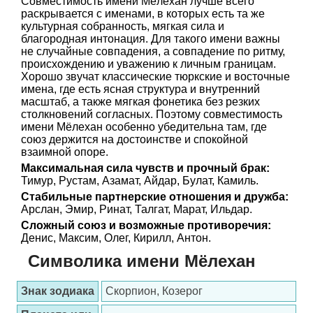
Совместимость имени Мёлехан лучше всего
раскрывается с именами, в которых есть та же
культурная собранность, мягкая сила и
благородная интонация. Для такого имени важны
не случайные совпадения, а совпадение по ритму,
происхождению и уважению к личным границам.
Хорошо звучат классические тюркские и восточные
имена, где есть ясная структура и внутренний
масштаб, а также мягкая фонетика без резких
столкновений согласных. Поэтому совместимость
имени Мёлехан особенно убедительна там, где
союз держится на достоинстве и спокойной
взаимной опоре.
Максимальная сила чувств и прочный брак:
Тимур, Рустам, Азамат, Айдар, Булат, Камиль.
Стабильные партнерские отношения и дружба:
Арслан, Эмир, Ринат, Талгат, Марат, Ильдар.
Сложный союз и возможные противоречия:
Денис, Максим, Олег, Кирилл, Антон.
Символика имени Мёлехан
Знак зодиака
Скорпион, Козерог