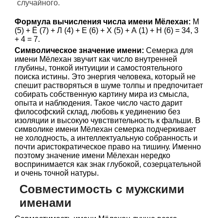
случайного.
Формула вычисления числа имени Мёлехан:
М
(5) + Ё (7) + Л (4) + Е (6) + Х (5) + А (1) + Н (6) = 34, 3
+ 4 = 7.
Символическое значение имени:
Семерка для
имени Мёлехан звучит как число внутренней
глубины, тонкой интуиции и самостоятельного
поиска истины. Это энергия человека, который не
спешит растворяться в шуме толпы и предпочитает
собирать собственную картину мира из смысла,
опыта и наблюдения. Такое число часто дарит
философский склад, любовь к уединению без
изоляции и высокую чувствительность к фальши. В
символике имени Мёлехан семерка подчеркивает
не холодность, а интеллектуальную собранность и
почти аристократическое право на тишину. Именно
поэтому значение имени Мёлехан нередко
воспринимается как знак глубокой, созерцательной
и очень точной натуры.
Совместимость с мужскими
именами