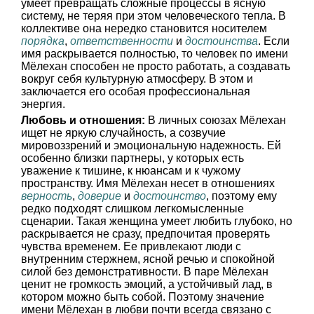
умеет превращать сложные процессы в ясную
систему, не теряя при этом человеческого тепла. В
коллективе она нередко становится носителем
порядка
,
ответственности
и
достоинства
. Если
имя раскрывается полностью, то человек по имени
Мёлехан способен не просто работать, а создавать
вокруг себя культурную атмосферу. В этом и
заключается его особая профессиональная
энергия.
Любовь и отношения:
В личных союзах Мёлехан
ищет не яркую случайность, а созвучие
мировоззрений и эмоциональную надежность. Ей
особенно близки партнеры, у которых есть
уважение к тишине, к нюансам и к чужому
пространству. Имя Мёлехан несет в отношениях
верность
,
доверие
и
достоинство
, поэтому ему
редко подходят слишком легкомысленные
сценарии. Такая женщина умеет любить глубоко, но
раскрывается не сразу, предпочитая проверять
чувства временем. Ее привлекают люди с
внутренним стержнем, ясной речью и спокойной
силой без демонстративности. В паре Мёлехан
ценит не громкость эмоций, а устойчивый лад, в
котором можно быть собой. Поэтому значение
имени Мёлехан в любви почти всегда связано с