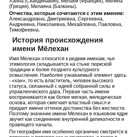
Ханна (Скандинавия), Мелани (Франция), Мелина
(Греция), Милаяна (Балканы).
Отчества, которые сочетаются с этим именем:
Александровна, Дмитриевна, Сергеевна,
Андреевна, Николаевна, Михайловна, Павловна,
Тимофеевна.
История происхождения
имени Мёлехан
Имя Мёлехан относится к редким именам, чья
этимология складывается на стыке тюркской
традиции и более позднего культурного
осмысления. Наиболее узнаваемый элемент здесь
- «хан», то есть властитель, человек высокого
статуса, связанный с идеей собранной силы и
управленческого дара. Первая часть имени
воспринимается как более мягкая, мелодическая
основа, которая смягчает властный смысл и
придает имени оттенок достоинства без жесткости.
Поэтому значение имени Мёлехан в языковом ядре
звучит как соединение внутренней деликатности и
правящего начала.
По географии имя особенно органично смотрится в