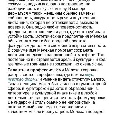
созвучны, ведь имя словно настраивает на
разборчивость и вкус к смыслу. В манере
держаться у такой женщины обычно заметны
собранность, аккуратность речи и внутренняя
дистанция, которая не отталкивает, а вызывает
доверие. Она редко любит поверхностность,
предпочитая отношения и дела, где есть глубина и
устойчивость. Эстетические предпочтения Мёлехан
обычно тяготеют к благородной простоте,
фактурным деталям и спокойной выразительности.
В социуме имя Мёлехан помогает сохранять
достоинство даже в напряженной атмосфере. Так
постепенно выстраивается зрелый культурный код,
где личные границы не громоздки, но очень ясны.
Таланты и профессия:
Имя Мёлехан хорошо
раскрывается в профессиях, где важны
вкус
,
чувство формы
и умение видеть структуру целого.
Такая женщина может быть сильна в гуманитарной
сфере, в кураторской работе, в образовании, в
литературе, в культурной аналитике и в любой
деятельности, где ценится точность формулировки.
Ее лидерский стиль обычно не напористый, а
авторитетный: она ведет не давлением, а
качеством мысли и репутацией. Мёлехан нередко