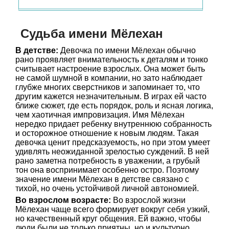
Судьба имени Мёлехан
В детстве:
Девочка по имени Мёлехан обычно
рано проявляет внимательность к деталям и тонко
считывает настроение взрослых. Она может быть
не самой шумной в компании, но зато наблюдает
глубже многих сверстников и запоминает то, что
другим кажется незначительным. В играх ей часто
ближе сюжет, где есть порядок, роль и ясная логика,
чем хаотичная импровизация. Имя Мёлехан
нередко придает ребенку внутреннюю собранность
и осторожное отношение к новым людям. Такая
девочка ценит предсказуемость, но при этом умеет
удивлять неожиданной зрелостью суждений. В ней
рано заметна потребность в уважении, а грубый
тон она воспринимает особенно остро. Поэтому
значение имени Мёлехан в детстве связано с
тихой, но очень устойчивой личной автономией.
Во взрослом возрасте:
Во взрослой жизни
Мёлехан чаще всего формирует вокруг себя узкий,
но качественный круг общения. Ей важно, чтобы
люди были не только приятны, но и культурно