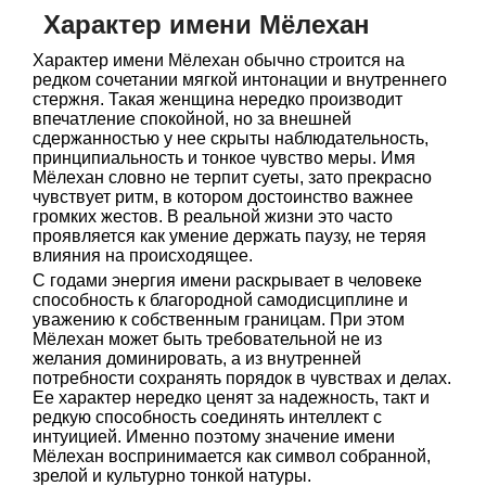
Характер имени Мёлехан
Характер имени Мёлехан обычно строится на
редком сочетании мягкой интонации и внутреннего
стержня. Такая женщина нередко производит
впечатление спокойной, но за внешней
сдержанностью у нее скрыты наблюдательность,
принципиальность и тонкое чувство меры. Имя
Мёлехан словно не терпит суеты, зато прекрасно
чувствует ритм, в котором достоинство важнее
громких жестов. В реальной жизни это часто
проявляется как умение держать паузу, не теряя
влияния на происходящее.
С годами энергия имени раскрывает в человеке
способность к благородной самодисциплине и
уважению к собственным границам. При этом
Мёлехан может быть требовательной не из
желания доминировать, а из внутренней
потребности сохранять порядок в чувствах и делах.
Ее характер нередко ценят за надежность, такт и
редкую способность соединять интеллект с
интуицией. Именно поэтому значение имени
Мёлехан воспринимается как символ собранной,
зрелой и культурно тонкой натуры.