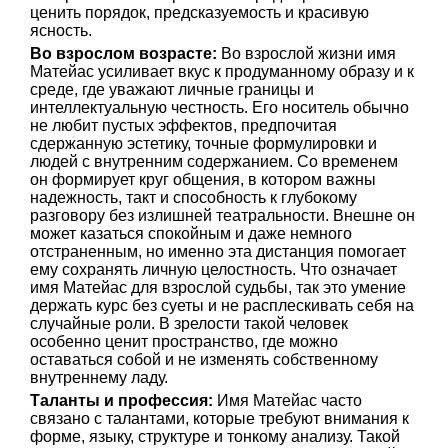
ценить порядок, предсказуемость и красивую
ясность.
Во взрослом возрасте:
Во взрослой жизни имя
Матейас усиливает вкус к продуманному образу и к
среде, где уважают личные границы и
интеллектуальную честность. Его носитель обычно
не любит пустых эффектов, предпочитая
сдержанную эстетику, точные формулировки и
людей с внутренним содержанием. Со временем
он формирует круг общения, в котором важны
надежность, такт и способность к глубокому
разговору без излишней театральности. Внешне он
может казаться спокойным и даже немного
отстраненным, но именно эта дистанция помогает
ему сохранять личную целостность. Что означает
имя Матейас для взрослой судьбы, так это умение
держать курс без суеты и не расплескивать себя на
случайные роли. В зрелости такой человек
особенно ценит пространство, где можно
оставаться собой и не изменять собственному
внутреннему ладу.
Таланты и профессия:
Имя Матейас часто
связано с талантами, которые требуют внимания к
форме, языку, структуре и тонкому анализу. Такой