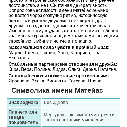
простота, европейская собранность и внутреннее
достоинство, а не избыточная декоративность.
Вопрос совместимости имени Матейас обычно
решается через созвучие ритма, историческую
близость и умение двух имен не спорить друг с
другом, а создавать единый эстетический образ.
Именно поэтому в удачных парах его имя особенно
красиво раскрывается рядом с именами, несущими
спокойную глубину и ясную интонацию.
Максимальная сила чувств и прочный брак:
Мария, Елена, София, Анна, Катарина, Ева,
Елизавета.
Стабильные партнерские отношения и дружба:
Кира, Вера, Полина, Лидия, Ольга, Дарья, Наталья.
Сложный союз и возможные противоречия:
Ярослава, Злата, Виолетта, Роксана, Илона.
Символика имени Матейас
Знак зодиака
Весы, Дева
Планета или
Меркурий, как символ ума, речи и
звезда
тонкой настройки мышления
покровитель