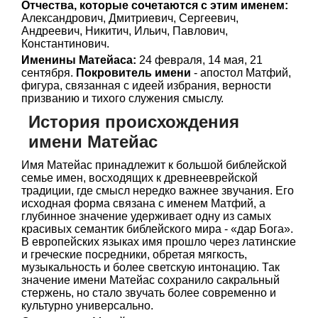
Отчества, которые сочетаются с этим именем:
Александрович, Дмитриевич, Сергеевич,
Андреевич, Никитич, Ильич, Павлович,
Константинович.
Именины Матейаса:
24 февраля, 14 мая, 21
сентября.
Покровитель имени
- апостол Матфий,
фигура, связанная с идеей избрания, верности
призванию и тихого служения смыслу.
История происхождения
имени Матейас
Имя Матейас принадлежит к большой библейской
семье имен, восходящих к древнееврейской
традиции, где смысл нередко важнее звучания. Его
исходная форма связана с именем Матфий, а
глубинное значение удерживает одну из самых
красивых семантик библейского мира - «дар Бога».
В европейских языках имя прошло через латинские
и греческие посредники, обретая мягкость,
музыкальность и более светскую интонацию. Так
значение имени Матейас сохранило сакральный
стержень, но стало звучать более современно и
культурно универсально.