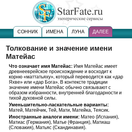
СОННИК
ИМЕНА
ЛУНА
ДАЛЕЕ
Толкование и значение имени
Матейас
Что означает имя Матейас:
Имя Матейас имеет
древнееврейское происхождение и восходит к
корню «маттатьяху», который переводится как «дар
Яхве» или «дар Бога». В контексте традиции
значение имени Матейас обычно связывают с
образом избранности, внутренней благодарности и
тихой духовной силы.
Уменьшительно-ласкательные варианты:
Матей, Матейчик, Тей, Мати, Матейка, Теясик.
Иностранные аналоги имени:
Матео (Испания),
Матиас (Германия), Матье (Франция), Матиаш
(Словакия), Матьяс (Скандинавия).