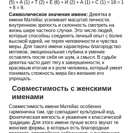
(5) + А (1) + Т (2) + Е (6) + Й (2) + А (1) + С (1) = 18 = 1
+ 8 = 9.
Символическое значение имени:
Девятка в
имени Матейас усиливает масштаб личности,
внутреннюю зрелость и склонность смотреть на
жизнь шире частного случая. Это число людей,
которые способны соединять личный опыт с более
высокой идеей, не теряя человечности и чувства
меры. Для такого имени характерны благородство
мотивов, эмоциональная глубина и умение
оставлять после себя не шум, а смысл. В судьбе
девятка часто дает тягу к завершенности, к
красивым итогам и к роли человека, который умеет
понимать сложность мира без желания его
упрощать.
Совместимость с женскими
именами
Совместимость имени Матейас особенно
гармонична там, где совпадают культурный код,
фонетическая мягкость и уважение к классической
традиции. Для этого имени лучше всего звучат те
женские формы, в которых есть благородная