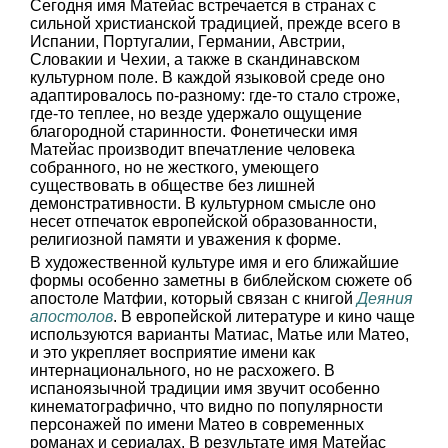
Сегодня имя Матейас встречается в странах с
сильной христианской традицией, прежде всего в
Испании, Португалии, Германии, Австрии,
Словакии и Чехии, а также в скандинавском
культурном поле. В каждой языковой среде оно
адаптировалось по-разному: где-то стало строже,
где-то теплее, но везде удержало ощущение
благородной старинности. Фонетически имя
Матейас производит впечатление человека
собранного, но не жесткого, умеющего
существовать в обществе без лишней
демонстративности. В культурном смысле оно
несет отпечаток европейской образованности,
религиозной памяти и уважения к форме.
В художественной культуре имя и его ближайшие
формы особенно заметны в библейском сюжете об
апостоле Матфии, который связан с книгой
Деяния
апостолов
. В европейской литературе и кино чаще
используются варианты Матиас, Матье или Матео,
и это укрепляет восприятие имени как
интернационального, но не расхожего. В
испаноязычной традиции имя звучит особенно
кинематографично, что видно по популярности
персонажей по имени Матео в современных
романах и сериалах. В результате имя Матейас