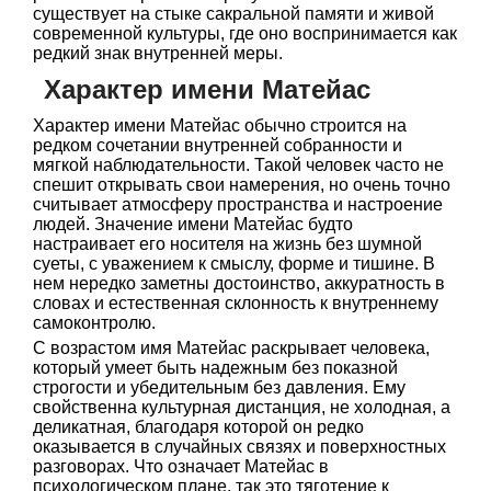
существует на стыке сакральной памяти и живой
современной культуры, где оно воспринимается как
редкий знак внутренней меры.
Характер имени Матейас
Характер имени Матейас обычно строится на
редком сочетании внутренней собранности и
мягкой наблюдательности. Такой человек часто не
спешит открывать свои намерения, но очень точно
считывает атмосферу пространства и настроение
людей. Значение имени Матейас будто
настраивает его носителя на жизнь без шумной
суеты, с уважением к смыслу, форме и тишине. В
нем нередко заметны достоинство, аккуратность в
словах и естественная склонность к внутреннему
самоконтролю.
С возрастом имя Матейас раскрывает человека,
который умеет быть надежным без показной
строгости и убедительным без давления. Ему
свойственна культурная дистанция, не холодная, а
деликатная, благодаря которой он редко
оказывается в случайных связях и поверхностных
разговорах. Что означает Матейас в
психологическом плане, так это тяготение к