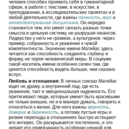
человек способен проявить себя в гуманитарной
сфере, в работе с текстами, в искусстве, в
преподавании, в исследовательских проектах и в
любой деятельности, где важны
точность
,
вкус
и
интеллектуальная дисциплина
. Он нередко
становится тем, кто умеет связать разные точки
смысла в цельную систему, не разрушая нюансов.
Лидерство у него не громкое, а культурное: через
пример, собранность и уважение к чужой
компетентности. Значение имени Матейас здесь
читается как способность соединять глубину и
форму, не теряя человеческой меры. В социуме
такой носитель имени особенно силен там, где
ценится способность видеть больше, чем сказано
вслух.
Любовь и отношения:
В личных союзах Матейас
ищет не драму, а внутренний лад, где есть
уважение, такт и эмоциональная надежность. Его
притягивают люди, которые умеют быть красивыми
не только внешне, но и в манере думать, говорить и
относиться к жизни. Для него важны
верность
,
доверие
и
бережность
, а потому пустые игры и
резкие перепады в отношениях быстро истощают
его интерес. Он раскрывается постепенно, и это
делает его привязанность особенно ценной для