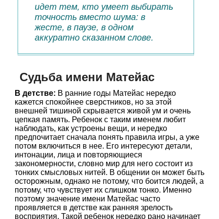
идет тем, кто умеет выбирать
точность вместо шума: в
жесте, в паузе, в одном
аккуратно сказанном слове.
Судьба имени Матейас
В детстве:
В ранние годы Матейас нередко
кажется спокойнее сверстников, но за этой
внешней тишиной скрывается живой ум и очень
цепкая память. Ребенок с таким именем любит
наблюдать, как устроены вещи, и нередко
предпочитает сначала понять правила игры, а уже
потом включиться в нее. Его интересуют детали,
интонации, лица и повторяющиеся
закономерности, словно мир для него состоит из
тонких смысловых нитей. В общении он может быть
осторожным, однако не потому, что боится людей, а
потому, что чувствует их слишком тонко. Именно
поэтому значение имени Матейас часто
проявляется в детстве как ранняя зрелость
восприятия. Такой ребенок нередко рано начинает