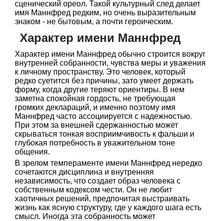
сценический ореол. Такой культурный след делает
имя Маннфред редким, но очень выразительным
знаком - не бытовым, а почти героическим.
Характер имени Маннфред
Характер имени Маннфред обычно строится вокруг
внутренней собранности, чувства меры и уважения
к личному пространству. Это человек, который
редко суетится без причины, зато умеет держать
форму, когда другие теряют ориентиры. В нем
заметна спокойная гордость, не требующая
громких деклараций, и именно поэтому имя
Маннфред часто ассоциируется с надежностью.
При этом за внешней сдержанностью может
скрываться тонкая восприимчивость к фальши и
глубокая потребность в уважительном тоне
общения.
В зрелом темпераменте имени Маннфред нередко
сочетаются дисциплина и внутренняя
независимость, что создает образ человека с
собственным кодексом чести. Он не любит
хаотичных решений, предпочитая выстраивать
жизнь как ясную структуру, где у каждого шага есть
смысл. Иногда эта собранность может