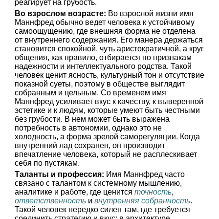
реагирует на грубость.
Во взрослом возрасте:
Во взрослой жизни имя
Маннфред обычно ведет человека к устойчивому
самоощущению, где внешняя форма не отделена
от внутреннего содержания. Его манера держаться
становится спокойной, чуть аристократичной, а круг
общения, как правило, отбирается по признакам
надежности и интеллектуального родства. Такой
человек ценит ясность, культурный тон и отсутствие
показной суеты, поэтому в обществе выглядит
собранным и цельным. Со временем имя
Маннфред усиливает вкус к качеству, к выверенной
эстетике и к людям, которые умеют быть честными
без грубости. В нем может быть выражена
потребность в автономии, однако это не
холодность, а форма зрелой саморегуляции. Когда
внутренний лад сохранен, он производит
впечатление человека, который не расплескивает
себя по пустякам.
Таланты и профессия:
Имя Маннфред часто
связано с талантом к системному мышлению,
аналитике и работе, где ценится
точность
,
ответственность
и
внутренняя собранность
.
Такой человек нередко силен там, где требуется
соединить стратегию и вкус: в архитектуре,