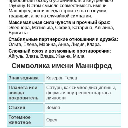
приобретает особую устойчивость и внутреннюю
глубину. В этом смысле совместимость имени
Маннфред почти всегда строится на созвучии
традиции, а не на случайной симпатии.
Максимальная сила чувств и прочный брак:
Элеонора, Матильда, София, Катарина, Альвина,
Бригитта.
Стабильные партнерские отношения и дружба:
Ольга, Елена, Марина, Анна, Лидия, Клара.
Сложный союз и возможные противоречия:
Айгуль, Злата, Влада, Жанна, Мила.
Символика имени Маннфред
Знак зодиака
Козерог, Телец
Планета или
Сатурн, как символ дисциплины,
звезда
формы и внутреннего каркаса
покровитель
личности
Стихия
Земля
Тотемное
Орел
животное