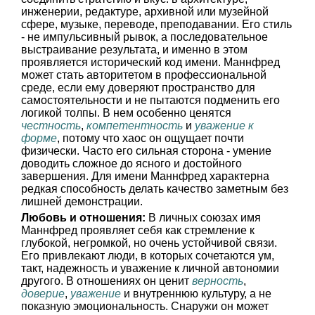
инженерии, редактуре, архивной или музейной
сфере, музыке, переводе, преподавании. Его стиль
- не импульсивный рывок, а последовательное
выстраивание результата, и именно в этом
проявляется исторический код имени. Маннфред
может стать авторитетом в профессиональной
среде, если ему доверяют пространство для
самостоятельности и не пытаются подменить его
логикой толпы. В нем особенно ценятся
честность
,
компетентность
и
уважение к
форме
, потому что хаос он ощущает почти
физически. Часто его сильная сторона - умение
доводить сложное до ясного и достойного
завершения. Для имени Маннфред характерна
редкая способность делать качество заметным без
лишней демонстрации.
Любовь и отношения:
В личных союзах имя
Маннфред проявляет себя как стремление к
глубокой, негромкой, но очень устойчивой связи.
Его привлекают люди, в которых сочетаются ум,
такт, надежность и уважение к личной автономии
другого. В отношениях он ценит
верность
,
доверие
,
уважение
и внутреннюю культуру, а не
показную эмоциональность. Снаружи он может