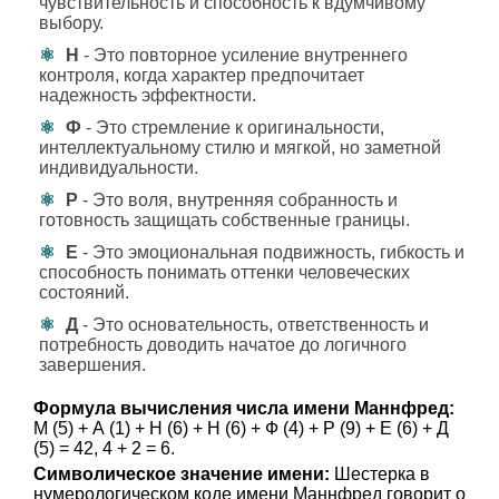
чувствительность и способность к вдумчивому
выбору.
Н
- Это повторное усиление внутреннего
контроля, когда характер предпочитает
надежность эффектности.
Ф
- Это стремление к оригинальности,
интеллектуальному стилю и мягкой, но заметной
индивидуальности.
Р
- Это воля, внутренняя собранность и
готовность защищать собственные границы.
Е
- Это эмоциональная подвижность, гибкость и
способность понимать оттенки человеческих
состояний.
Д
- Это основательность, ответственность и
потребность доводить начатое до логичного
завершения.
Формула вычисления числа имени Маннфред:
М (5) + А (1) + Н (6) + Н (6) + Ф (4) + Р (9) + Е (6) + Д
(5) = 42, 4 + 2 = 6.
Символическое значение имени:
Шестерка в
нумерологическом коде имени Маннфред говорит о