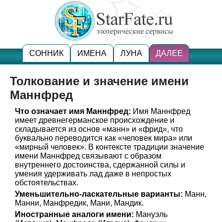
СОННИК
ИМЕНА
ЛУНА
ДАЛЕЕ
Толкование и значение имени
Маннфред
Что означает имя Маннфред:
Имя Маннфред
имеет древнегерманское происхождение и
складывается из основ «манн» и «фрид», что
буквально переводится как «человек мира» или
«мирный человек». В контексте традиции значение
имени Маннфред связывают с образом
внутреннего достоинства, сдержанной силы и
умения удерживать лад даже в непростых
обстоятельствах.
Уменьшительно-ласкательные варианты:
Манн,
Манни, Манфредик, Мани, Мандик.
Иностранные аналоги имени:
Мануэль