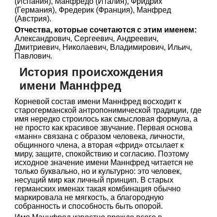
(Испания), Манфредо (Италия), Фридрих
(Германия), Фредерик (Франция), Манфред
(Австрия).
Отчества, которые сочетаются с этим именем:
Александрович, Сергеевич, Андреевич,
Дмитриевич, Николаевич, Владимирович, Ильич,
Павлович.
История происхождения
имени Маннфред
Корневой состав имени Маннфред восходит к
старогерманской антропонимической традиции, где
имя нередко строилось как смысловая формула, а
не просто как красивое звучание. Первая основа
«манн» связана с образом человека, личности,
общинного члена, а вторая «фрид» отсылает к
миру, защите, спокойствию и согласию. Поэтому
исходное значение имени Маннфред читается не
только буквально, но и культурно: это человек,
несущий мир как личный принцип. В старых
германских именах такая комбинация обычно
маркировала не мягкость, а благородную
собранность и способность быть опорой.