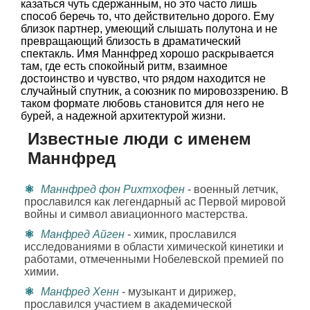
казаться чуть сдержанным, но это часто лишь
способ беречь то, что действительно дорого. Ему
близок партнер, умеющий слышать полутона и не
превращающий близость в драматический
спектакль. Имя Маннфред хорошо раскрывается
там, где есть спокойный ритм, взаимное
достоинство и чувство, что рядом находится не
случайный спутник, а союзник по мировоззрению. В
таком формате любовь становится для него не
бурей, а надежной архитектурой жизни.
Известные люди с именем
Маннфред
Маннфред фон Рихтхофен
- военный летчик,
прославился как легендарный ас Первой мировой
войны и символ авиационного мастерства.
Манфред Айген
- химик, прославился
исследованиями в области химической кинетики и
работами, отмеченными Нобелевской премией по
химии.
Манфред Хенн
- музыкант и дирижер,
прославился участием в академической