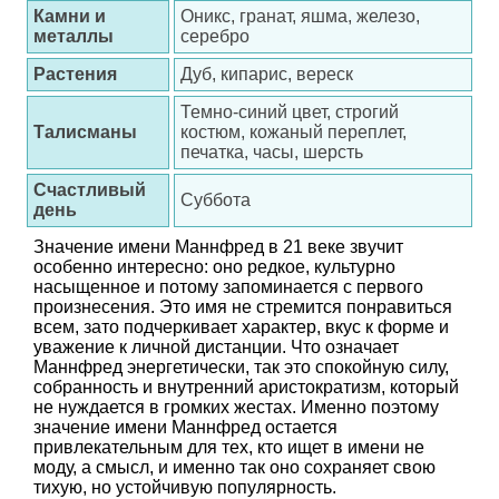
Камни и
Оникс, гранат, яшма, железо,
металлы
серебро
Растения
Дуб, кипарис, вереск
Темно-синий цвет, строгий
Талисманы
костюм, кожаный переплет,
печатка, часы, шерсть
Счастливый
Суббота
день
Значение имени Маннфред в 21 веке звучит
особенно интересно: оно редкое, культурно
насыщенное и потому запоминается с первого
произнесения. Это имя не стремится понравиться
всем, зато подчеркивает характер, вкус к форме и
уважение к личной дистанции. Что означает
Маннфред энергетически, так это спокойную силу,
собранность и внутренний аристократизм, который
не нуждается в громких жестах. Именно поэтому
значение имени Маннфред остается
привлекательным для тех, кто ищет в имени не
моду, а смысл, и именно так оно сохраняет свою
тихую, но устойчивую популярность.