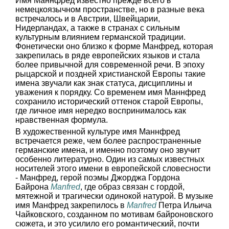
Имя Маннфред известно прежде всего в
немецкоязычном пространстве, но в разные века
встречалось и в Австрии, Швейцарии,
Нидерландах, а также в странах с сильным
культурным влиянием германской традиции.
Фонетически оно близко к форме Манфред, которая
закрепилась в ряде европейских языков и стала
более привычной для современной речи. В эпоху
рыцарской и поздней христианской Европы такие
имена звучали как знак статуса, дисциплины и
уважения к порядку. Со временем имя Маннфред
сохранило исторический оттенок старой Европы,
где личное имя нередко воспринималось как
нравственная формула.
В художественной культуре имя Маннфред
встречается реже, чем более распространенные
германские имена, и именно поэтому оно звучит
особенно литературно. Один из самых известных
носителей этого имени в европейской словесности
- Манфред, герой поэмы Джорджа Гордона
Байрона
Manfred
, где образ связан с гордой,
мятежной и трагически одинокой натурой. В музыке
имя Манфред закрепилось в
Manfred
Петра Ильича
Чайковского, созданном по мотивам байроновского
сюжета, и это усилило его романтический, почти