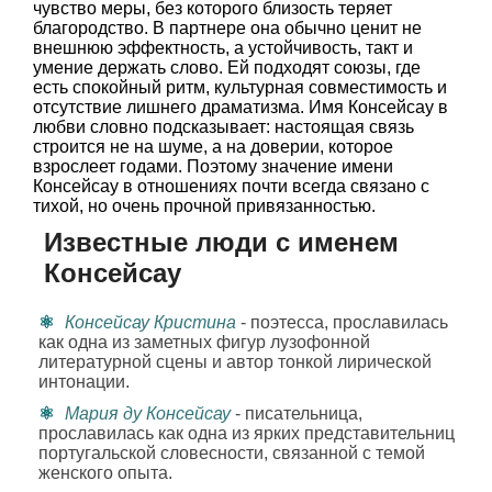
чувство меры, без которого близость теряет
благородство. В партнере она обычно ценит не
внешнюю эффектность, а устойчивость, такт и
умение держать слово. Ей подходят союзы, где
есть спокойный ритм, культурная совместимость и
отсутствие лишнего драматизма. Имя Консейсау в
любви словно подсказывает: настоящая связь
строится не на шуме, а на доверии, которое
взрослеет годами. Поэтому значение имени
Консейсау в отношениях почти всегда связано с
тихой, но очень прочной привязанностью.
Известные люди с именем
Консейсау
Консейсау Кристина
- поэтесса, прославилась
как одна из заметных фигур лузофонной
литературной сцены и автор тонкой лирической
интонации.
Мария ду Консейсау
- писательница,
прославилась как одна из ярких представительниц
португальской словесности, связанной с темой
женского опыта.