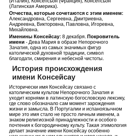
(Италия), Консепсьон (Франция), Консепсьон
(Латинская Америка).
Отчества, которые сочетаются с этим именем:
Александровна, Сергеевна, Дмитриевна,
Андреевна, Викторовна, Павловна, Игоревна,
Михайловна.
Именины Консейсау:
8 декабря.
Покровитель
имени
- Дева Мария в образе Непорочного
Зачатия, одна из самых значимых фигур
католической духовной традиции, символ
благодати, смирения и небесной чистоты.
История происхождения
имени Консейсау
Исторически имя Консейсау связано с
католическим культом Непорочного Зачатия и
уходит корнями в латинскую богословскую лексику,
где слово обозначало сам момент зарождения
жизни и замысла. В Португалии и испаноязычном
мире это имя стало не просто личным именем, а
знаком религиозной принадлежности и особого
почтения к богородичному культу. Такая этимология
делает значение имени Консейсау особенно