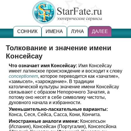
СОННИК
ИМЕНА
ЛУНА
ДАЛЕЕ
Толкование и значение имени
Консейсау
Что означает имя Консейсау:
Имя Консейсау
имеет латинское происхождение и восходит к слову
conceptionem
, которое переводится как «зачатие»,
«замысел», «зарождение». В традиции
католической культуры значение имени Консейсау
связывают с образом Непорочного Зачатия, а
потому оно несет в себе символику чистоты,
духовного начала и избранности.
Уменьшительно-ласкательные варианты:
Конса, Сеся, Сейса, Сасса, Кони, Кончита.
Иностранные аналоги имени:
Консепсьон
(Испания), Консейсан (Португалия), Консепсйона