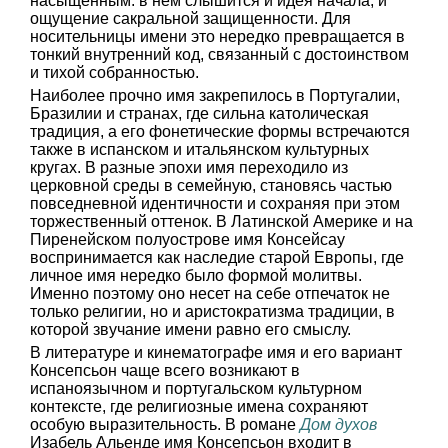
насыщенным: в нем слышится и идея начала, и
ощущение сакральной защищенности. Для
носительницы имени это нередко превращается в
тонкий внутренний код, связанный с достоинством
и тихой собранностью.
Наиболее прочно имя закрепилось в Португалии,
Бразилии и странах, где сильна католическая
традиция, а его фонетические формы встречаются
также в испанском и итальянском культурных
кругах. В разные эпохи имя переходило из
церковной среды в семейную, становясь частью
повседневной идентичности и сохраняя при этом
торжественный оттенок. В Латинской Америке и на
Пиренейском полуострове имя Консейсау
воспринимается как наследие старой Европы, где
личное имя нередко было формой молитвы.
Именно поэтому оно несет на себе отпечаток не
только религии, но и аристократизма традиции, в
которой звучание имени равно его смыслу.
В литературе и кинематографе имя и его вариант
Консепсьон чаще всего возникают в
испаноязычном и португальском культурном
контексте, где религиозные имена сохраняют
особую выразительность. В романе
Дом духов
Изабель Альенде имя Консепсьон входит в