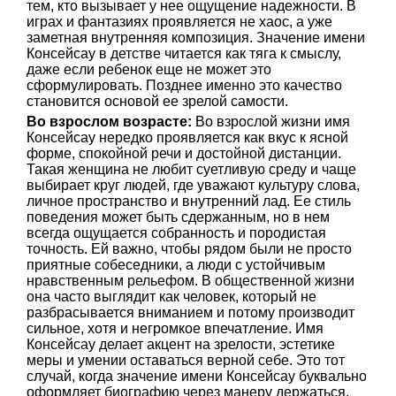
тем, кто вызывает у нее ощущение надежности. В
играх и фантазиях проявляется не хаос, а уже
заметная внутренняя композиция. Значение имени
Консейсау в детстве читается как тяга к смыслу,
даже если ребенок еще не может это
сформулировать. Позднее именно это качество
становится основой ее зрелой самости.
Во взрослом возрасте:
Во взрослой жизни имя
Консейсау нередко проявляется как вкус к ясной
форме, спокойной речи и достойной дистанции.
Такая женщина не любит суетливую среду и чаще
выбирает круг людей, где уважают культуру слова,
личное пространство и внутренний лад. Ее стиль
поведения может быть сдержанным, но в нем
всегда ощущается собранность и породистая
точность. Ей важно, чтобы рядом были не просто
приятные собеседники, а люди с устойчивым
нравственным рельефом. В общественной жизни
она часто выглядит как человек, который не
разбрасывается вниманием и потому производит
сильное, хотя и негромкое впечатление. Имя
Консейсау делает акцент на зрелости, эстетике
меры и умении оставаться верной себе. Это тот
случай, когда значение имени Консейсау буквально
оформляет биографию через манеру держаться.