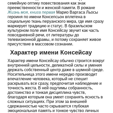
семейную оптику повествования как знак
преемственности и женской памяти. В романе
Жизнь моя, книга первая
Марио Варгаса Льосы
героиня по имени Консепсьон вплетена в
социальную ткань перуанского мира, где имя сразу
маркирует традицию и статус. В бразильском
культурном поле имя Консейсау звучит как часть
повседневной речи, от литературы до
телевизионной драмы, и потому сохраняет живое
присутствие в массовом сознании.
Характер имени Консейсау
Характер имени Консейсау обычно строится вокруг
внутренней цельности, деликатной силы и умения
держать собственный центр даже в шумной среде.
Носительница этого имени нередко производит
впечатление человека, который не спешит
раскрывать все сразу, предпочитая наблюдение и
точность жеста. В ней ощутимы собранность,
достоинство и тонкая дисциплина чувств,
благодаря которым она умеет сохранять ясность в
сложных ситуациях. При этом за внешней
сдержанностью часто скрывается глубокая
эмоциональная память и тонкое чувство личных