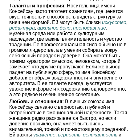
Таланты и профессия:
Носительница имени
Консейсау часто тяготеет к занятиям, где ценятся
вкус, точность и способность видеть структуру за
внешней формой. Ей могут быть близки
искусство
,
редактура
,
архивное дело
,
преподавание
,
музейная среда или работа с культурным
наследием, где важны внимательность и чувство
традиции. Ее профессиональная сила обычно не в
громком лидерстве, а в умении собирать вокруг
себя ясный порядок и доверие. Она может быть
тонким куратором смыслов, человеком, который
замечает, что другие пропускают. Если же выбор
падает на публичную сферу, то имя Консейсау
добавляет образу выдержанности и внутреннего
авторитета. В ее таланте всегда чувствуется
уважение к форме и к содержанию одновременно,
а это редкое и очень ценное сочетание.
Любовь и отношения:
В личных союзах имя
Консейсау связано с верностью, глубиной и
потребностью в эмоциональной надежности. Такая
женщина редко раскрывается быстро, но если
доверие возникло, она умеет быть очень
внимательной, тонкой и по-настоящему преданной.
Ей важны
уважение
,
верность
,
деликатность
и