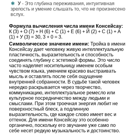
У
- Это глубина переживания, интуитивная
зрелость и умение слышать то, что не произнесено
вслух.
Формула вычисления числа имени Консейсау:
К (3) + О (7) + Н (6) + С (1) + Е (6) + Й (2) + С (1) + А
(1) + У (3) = 30, 3 + 0 = 3.
Символическое значение имени:
Тройка в имени
Консейсау дает человеку живую интеллектуальную
пластичность, выразительность и способность
соединять глубину с эстетикой формы. Это число
часто наделяет носительницу именем особым
чувством языка, умением красиво выстраивать
мысль и оставлять после себя ощущение
внутренней собранности. В судьбе такой человек
нередко раскрывается через творчество,
коммуникацию, интеллектуальное ремесло или
культурное посредничество между людьми и
смыслами. При этом троечная энергия любит не
поверхностный блеск, а подлинную
выразительность, где каждое слово имеет вес и
оттенок. Для имени Консейсау это особенно
органично, поскольку его звучание уже само по
себе несет редкую музыкальность и достоинство.