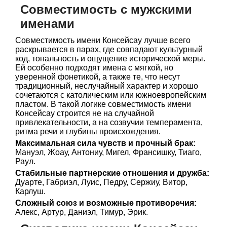
Совместимость с мужскими
именами
Совместимость имени Консейсау лучше всего
раскрывается в парах, где совпадают культурный
код, тональность и ощущение исторической меры.
Ей особенно подходят имена с мягкой, но
уверенной фонетикой, а также те, что несут
традиционный, неслучайный характер и хорошо
сочетаются с католическим или южноевропейским
пластом. В такой логике совместимость имени
Консейсау строится не на случайной
привлекательности, а на созвучии темперамента,
ритма речи и глубины происхождения.
Максимальная сила чувств и прочный брак:
Мануэл, Жоау, Антониу, Мигел, Франсишку, Тиаго,
Раул.
Стабильные партнерские отношения и дружба:
Дуарте, Габриэл, Луис, Педру, Сержиу, Витор,
Карлуш.
Сложный союз и возможные противоречия:
Алекс, Артур, Даниэл, Тимур, Эрик.