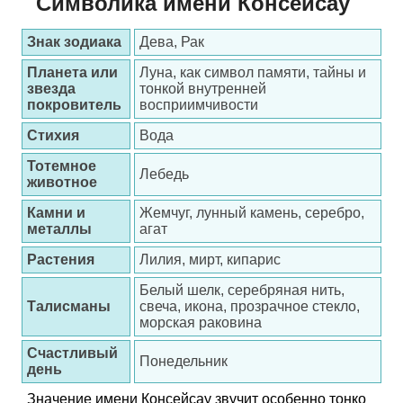
Символика имени Консейсау
Знак зодиака
Дева, Рак
Планета или
Луна, как символ памяти, тайны и
звезда
тонкой внутренней
покровитель
восприимчивости
Стихия
Вода
Тотемное
Лебедь
животное
Камни и
Жемчуг, лунный камень, серебро,
металлы
агат
Растения
Лилия, мирт, кипарис
Белый шелк, серебряная нить,
Талисманы
свеча, икона, прозрачное стекло,
морская раковина
Счастливый
Понедельник
день
Значение имени Консейсау звучит особенно тонко