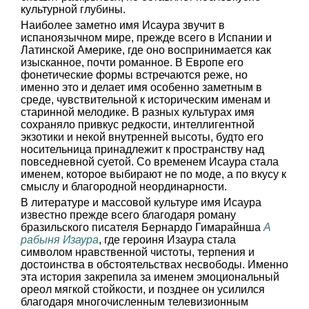
культурной глубины.
Наиболее заметно имя Исаура звучит в
испаноязычном мире, прежде всего в Испании и
Латинской Америке, где оно воспринимается как
изысканное, почти романное. В Европе его
фонетические формы встречаются реже, но
именно это и делает имя особенно заметным в
среде, чувствительной к историческим именам и
старинной мелодике. В разных культурах имя
сохраняло привкус редкости, интеллигентной
экзотики и некой внутренней высоты, будто его
носительница принадлежит к пространству над
повседневной суетой. Со временем Исаура стала
именем, которое выбирают не по моде, а по вкусу к
смыслу и благородной неординарности.
В литературе и массовой культуре имя Исаура
известно прежде всего благодаря роману
бразильского писателя Бернардо Гимарайнша
А
рабыня Изаура
, где героиня Изаура стала
символом нравственной чистоты, терпения и
достоинства в обстоятельствах несвободы. Именно
эта история закрепила за именем эмоциональный
ореол мягкой стойкости, и позднее он усилился
благодаря многочисленным телевизионным