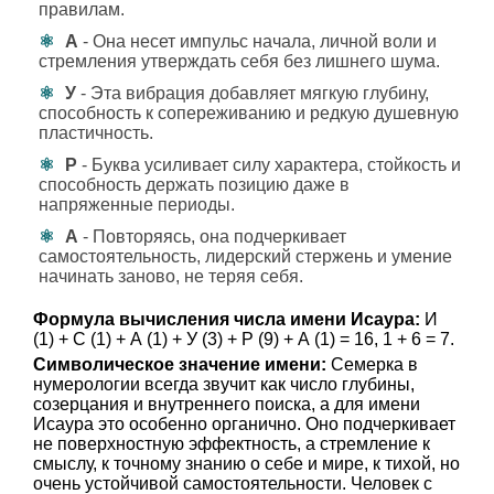
правилам.
А
- Она несет импульс начала, личной воли и
стремления утверждать себя без лишнего шума.
У
- Эта вибрация добавляет мягкую глубину,
способность к сопереживанию и редкую душевную
пластичность.
Р
- Буква усиливает силу характера, стойкость и
способность держать позицию даже в
напряженные периоды.
А
- Повторяясь, она подчеркивает
самостоятельность, лидерский стержень и умение
начинать заново, не теряя себя.
Формула вычисления числа имени Исаура:
И
(1) + С (1) + А (1) + У (3) + Р (9) + А (1) = 16, 1 + 6 = 7.
Символическое значение имени:
Семерка в
нумерологии всегда звучит как число глубины,
созерцания и внутреннего поиска, а для имени
Исаура это особенно органично. Оно подчеркивает
не поверхностную эффектность, а стремление к
смыслу, к точному знанию о себе и мире, к тихой, но
очень устойчивой самостоятельности. Человек с