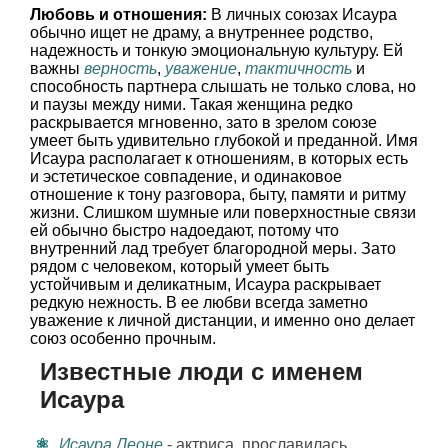
Любовь и отношения:
В личных союзах Исаура
обычно ищет не драму, а внутреннее родство,
надежность и тонкую эмоциональную культуру. Ей
важны
верность
,
уважение
,
тактичность
и
способность партнера слышать не только слова, но
и паузы между ними. Такая женщина редко
раскрывается мгновенно, зато в зрелом союзе
умеет быть удивительно глубокой и преданной. Имя
Исаура располагает к отношениям, в которых есть
и эстетическое совпадение, и одинаковое
отношение к тону разговора, быту, памяти и ритму
жизни. Слишком шумные или поверхностные связи
ей обычно быстро надоедают, потому что
внутренний лад требует благородной меры. Зато
рядом с человеком, который умеет быть
устойчивым и деликатным, Исаура раскрывает
редкую нежность. В ее любви всегда заметно
уважение к личной дистанции, и именно оно делает
союз особенно прочным.
Известные люди с именем
Исаура
Исаура Леоне
- актриса, прославилась