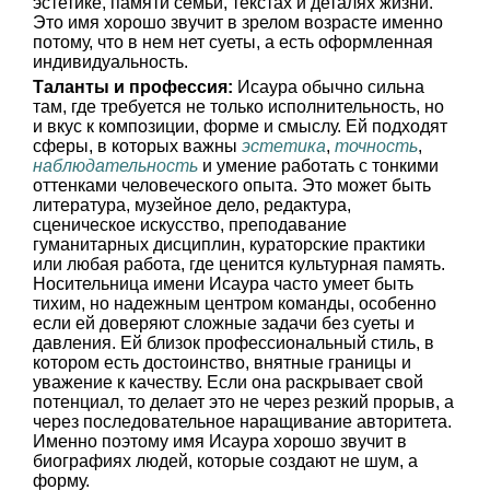
эстетике, памяти семьи, текстах и деталях жизни.
Это имя хорошо звучит в зрелом возрасте именно
потому, что в нем нет суеты, а есть оформленная
индивидуальность.
Таланты и профессия:
Исаура обычно сильна
там, где требуется не только исполнительность, но
и вкус к композиции, форме и смыслу. Ей подходят
сферы, в которых важны
эстетика
,
точность
,
наблюдательность
и умение работать с тонкими
оттенками человеческого опыта. Это может быть
литература, музейное дело, редактура,
сценическое искусство, преподавание
гуманитарных дисциплин, кураторские практики
или любая работа, где ценится культурная память.
Носительница имени Исаура часто умеет быть
тихим, но надежным центром команды, особенно
если ей доверяют сложные задачи без суеты и
давления. Ей близок профессиональный стиль, в
котором есть достоинство, внятные границы и
уважение к качеству. Если она раскрывает свой
потенциал, то делает это не через резкий прорыв, а
через последовательное наращивание авторитета.
Именно поэтому имя Исаура хорошо звучит в
биографиях людей, которые создают не шум, а
форму.