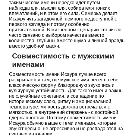
таким числом имени нередко идет путем
наблюдателя, мыслителя, собирателя тонких
впечатлений, и в этом его сила. Семерка делает
Исауру чуть загадочной, немного недоступной с
первого взгляда и потому особенно
притягательной. В жизненном сценарии это число
часто связано с выбором качества вместо
количества, глубины вместо шума и личной правды
вместо удобной маски.
Совместимость с мужскими
именами
Совместимость имени Исаура лучше всего
раскрывается там, где мужское имя несет в себе
классическую форму, благородную звукопись и
культурную устойчивость. Для такого имени важны
не случайные сочетания, а совпадение по
историческому слою, ритму и эмоциональной
температуре: мягкость должна встречаться с
мягкостью, а внутренний стержень - с достойной
сдержанностью. Поэтому совместимость имени
Исаура обычно выше с теми именами, которые
звучат цельно, не агрессивно и не распадаются на
суетные интонации.