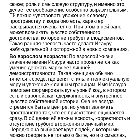
сюжет, роль и смысловую структуру, и именно это
делает ее воображение особенно выразительным.
Ей важно чувствовать уважение к своему
пространству, и когда оно есть, характер
раскрывается очень тепло. При этом в ней рано
может возникать чувство собственного
достоинства, которое не требует аплодисментов.
Такая ранняя зрелость часто делает Исауру
наблюдательной и осторожной в новых компаниях.
Во взрослом возрасте:
Во взрослой жизни
значение имени Исаура часто проявляется как
умение держать марку без лишней
демонстративности. Такая женщина обычно
тянется к среде, где ценят стиль, интеллектуальную
меру и уважение к личным границам. Имя Исаура
помогает формировать культурный код, в котором
есть и европейская сдержанность, и внутреннее
чувство собственной истории. Она не всегда
стремится быть в центре, но умеет занимать
пространство так, что ее присутствие ощущается
сразу. В общении ей важны ясность, корректность и
отсутствие грубого вторжения в личный мир.
Нередко она выбирает круг людей, с которыми
можно говорить не только о быте, но и о смыслах,