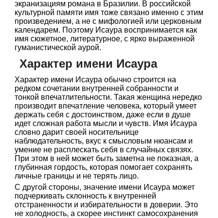
экранизациям романа в Бразилии. В российской
культурной памяти имя тоже связано именно с этим
произведением, а не с мифологией или церковным
календарем. Поэтому Исаура воспринимается как
имя сюжетное, литературное, с ярко выраженной
гуманистической аурой.
Характер имени Исаура
Характер имени Исаура обычно строится на
редком сочетании внутренней собранности и
тонкой впечатлительности. Такая женщина нередко
производит впечатление человека, который умеет
держать себя с достоинством, даже если в душе
идет сложная работа мысли и чувств. Имя Исаура
словно дарит своей носительнице
наблюдательность, вкус к смысловым нюансам и
умение не расплескать себя в случайных связях.
При этом в ней может быть заметна не показная, а
глубинная гордость, которая помогает сохранять
личные границы и не терять лицо.
С другой стороны, значение имени Исаура может
подчеркивать склонность к внутренней
отстраненности и избирательности в доверии. Это
не холодность, а скорее инстинкт самосохранения