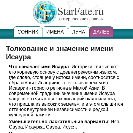
СОННИК
ИМЕНА
ЛУНА
ДАЛЕЕ
Толкование и значение имени
Исаура
Что означает имя Исаура:
Историки связывают
его корневую основу с древнегреческим языком,
где слово, стоящее у истока имени, соотносится с
образом «из Исаврии», то есть человеком из
Исаврии - горного региона в Малой Азии. В
современной традиции значение имени Исаура
чаще всего читается как «исаврийская» или «та,
что пришла из высоких земель», и в этом слышится
оттенок внутренней независимости и редкой
культурной памяти.
Уменьшительно-ласкательные варианты:
Иса,
Саура, Исаурка, Саура, Исуся.