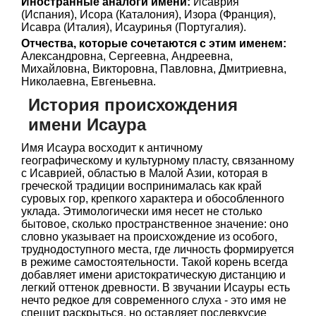
Иностранные аналоги имени:
Исаврия
(Испания), Исора (Каталония), Изора (Франция),
Исавра (Италия), Исауринья (Португалия).
Отчества, которые сочетаются с этим именем:
Александровна, Сергеевна, Андреевна,
Михайловна, Викторовна, Павловна, Дмитриевна,
Николаевна, Евгеньевна.
История происхождения
имени Исаура
Имя Исаура восходит к античному
географическому и культурному пласту, связанному
с Исаврией, областью в Малой Азии, которая в
греческой традиции воспринималась как край
суровых гор, крепкого характера и обособленного
уклада. Этимологически имя несет не столько
бытовое, сколько пространственное значение: оно
словно указывает на происхождение из особого,
труднодоступного места, где личность формируется
в режиме самостоятельности. Такой корень всегда
добавляет имени аристократическую дистанцию и
легкий оттенок древности. В звучании Исауры есть
нечто редкое для современного слуха - это имя не
спешит раскрыться, но оставляет послевкусие