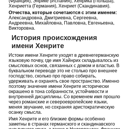
(Франция), Энрике (Испания), Хенрика (Польша),
Хенриетта (Германия), Хенриет (Скандинавия).
Отчества, которые сочетаются с этим именем:
Александровна, Дмитриевна, Сергеевна,
Андреевна, Михайловна, Павловна, Евгеньевна,
Викторовна.
История происхождения
имени Хенрите
Истоки имени Хенрите уходят в древнегерманскую
языковую почву, где имя Хайнрих складывалось из
смысловых основ, связанных с домом и властью. В
буквальном переводе это не столько про внешнее
господство, сколько про право собирать,
удерживать и охранять свое пространство. Именно
поэтому значение имени Хенрите исторически
окрашено в тона собранности, устойчивости и
внутренней дисциплины. Со временем имя прошло
через романские и североевропейские языки,
меняя звучание, но сохраняя аристократическую
осанку смысла.
Имя Хенрите и его близкие формы особенно
заметны в странах германского и скандинавского