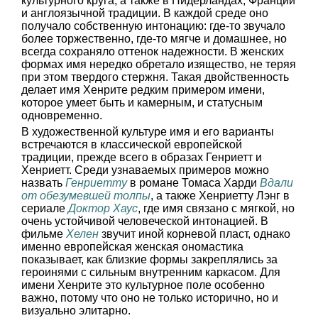
культурного круга, а также в Нидерландах, Франции
и англоязычной традиции. В каждой среде оно
получало собственную интонацию: где-то звучало
более торжественно, где-то мягче и домашнее, но
всегда сохраняло оттенок надежности. В женских
формах имя нередко обретало изящество, не теряя
при этом твердого стержня. Такая двойственность
делает имя Хенрите редким примером имени,
которое умеет быть и камерным, и статусным
одновременно.
В художественной культуре имя и его варианты
встречаются в классической европейской
традиции, прежде всего в образах Генриетт и
Хенриетт. Среди узнаваемых примеров можно
назвать
Генриетту
в романе Томаса Харди
Вдали
от обезумевшей толпы
, а также Хенриетту Лэнг в
сериале
Доктор Хаус
, где имя связано с мягкой, но
очень устойчивой человеческой интонацией. В
фильме
Хелен
звучит иной корневой пласт, однако
именно европейская женская ономастика
показывает, как близкие формы закреплялись за
героинями с сильным внутренним каркасом. Для
имени Хенрите это культурное поле особенно
важно, потому что оно не только исторично, но и
визуально элитарно.