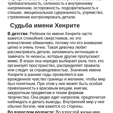
требовательность, склонность к внутреннему
напряжению, осторожность, подозрительность к
спешке, эмоциональная сдержанность, упрямство,
стремление контролировать детали.
Судьба имени Хенрите
В детстве:
Ребенок по имени Хенрите часто
кажется спокойнее сверстников, но это
впечатление обманчиво, потому что его внимание
цепко и очень точно. Такая девочка любит
рассматривать детали, запоминать интонации и
замечать те нюансы, которые другие пропускают
мимо. В играх она нередко выбирает роль того, кто
организует пространство, распределяет правила
или следит за справедливостью. Значение имени
Хенрите в ранние годы проявляется как
врожденное чувство границы и желание, чтобы мир
был понятным. При этом у нее может быть особая
привязанность к красивым вещам, книгам,
аккуратным предметам и тихим формам
творчества. Она редко идет напролом, предпочитая
наблюдать и делать выводы. Внутренний мир у нее
обычно богаче, чем кажется со стороны.
Во взрослом возрасте:
Во взрослой жизни имя