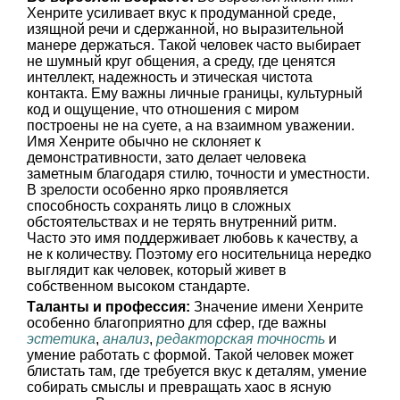
Хенрите усиливает вкус к продуманной среде,
изящной речи и сдержанной, но выразительной
манере держаться. Такой человек часто выбирает
не шумный круг общения, а среду, где ценятся
интеллект, надежность и этическая чистота
контакта. Ему важны личные границы, культурный
код и ощущение, что отношения с миром
построены не на суете, а на взаимном уважении.
Имя Хенрите обычно не склоняет к
демонстративности, зато делает человека
заметным благодаря стилю, точности и уместности.
В зрелости особенно ярко проявляется
способность сохранять лицо в сложных
обстоятельствах и не терять внутренний ритм.
Часто это имя поддерживает любовь к качеству, а
не к количеству. Поэтому его носительница нередко
выглядит как человек, который живет в
собственном высоком стандарте.
Таланты и профессия:
Значение имени Хенрите
особенно благоприятно для сфер, где важны
эстетика
,
анализ
,
редакторская точность
и
умение работать с формой. Такой человек может
блистать там, где требуется вкус к деталям, умение
собирать смыслы и превращать хаос в ясную