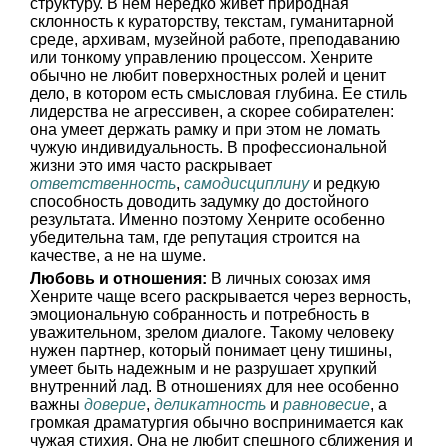
структуру. В нем нередко живет природная
склонность к кураторству, текстам, гуманитарной
среде, архивам, музейной работе, преподаванию
или тонкому управлению процессом. Хенрите
обычно не любит поверхностных ролей и ценит
дело, в котором есть смысловая глубина. Ее стиль
лидерства не агрессивен, а скорее собирателен:
она умеет держать рамку и при этом не ломать
чужую индивидуальность. В профессиональной
жизни это имя часто раскрывает
ответственность
,
самодисциплину
и редкую
способность доводить задумку до достойного
результата. Именно поэтому Хенрите особенно
убедительна там, где репутация строится на
качестве, а не на шуме.
Любовь и отношения:
В личных союзах имя
Хенрите чаще всего раскрывается через верность,
эмоциональную собранность и потребность в
уважительном, зрелом диалоге. Такому человеку
нужен партнер, который понимает цену тишины,
умеет быть надежным и не разрушает хрупкий
внутренний лад. В отношениях для нее особенно
важны
доверие
,
деликатность
и
равновесие
, а
громкая драматургия обычно воспринимается как
чужая стихия. Она не любит спешного сближения и