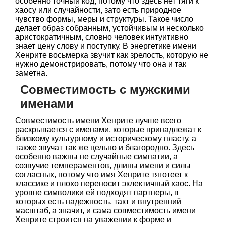
особенно точный код, потому что здесь нет тяги к
хаосу или случайности, зато есть природное
чувство формы, меры и структуры. Такое число
делает образ собранным, устойчивым и несколько
аристократичным, словно человек интуитивно
знает цену слову и поступку. В энергетике имени
Хенрите восьмерка звучит как зрелость, которую не
нужно демонстрировать, потому что она и так
заметна.
Совместимость с мужскими
именами
Совместимость имени Хенрите лучше всего
раскрывается с именами, которые принадлежат к
близкому культурному и историческому пласту, а
также звучат так же цельно и благородно. Здесь
особенно важны не случайные симпатии, а
созвучие темпераментов, длины имени и силы
согласных, потому что имя Хенрите тяготеет к
классике и плохо переносит эклектичный хаос. На
уровне символики ей подходят партнеры, в
которых есть надежность, такт и внутренний
масштаб, а значит, и сама совместимость имени
Хенрите строится на уважении к форме и