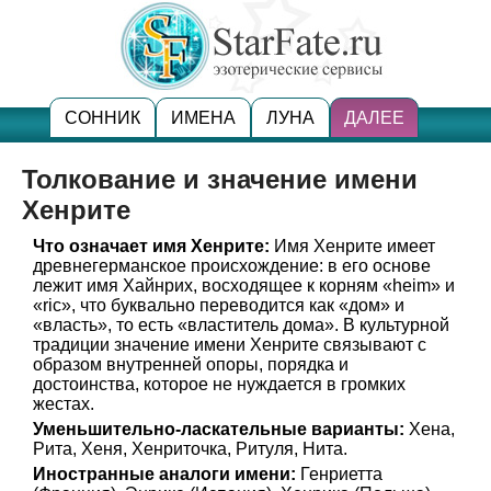
СОННИК
ИМЕНА
ЛУНА
ДАЛЕЕ
Толкование и значение имени
Хенрите
Что означает имя Хенрите:
Имя Хенрите имеет
древнегерманское происхождение: в его основе
лежит имя Хайнрих, восходящее к корням «heim» и
«ric», что буквально переводится как «дом» и
«власть», то есть «властитель дома». В культурной
традиции значение имени Хенрите связывают с
образом внутренней опоры, порядка и
достоинства, которое не нуждается в громких
жестах.
Уменьшительно-ласкательные варианты:
Хена,
Рита, Хеня, Хенриточка, Ритуля, Нита.
Иностранные аналоги имени:
Генриетта