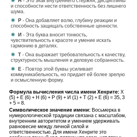
Н
- Это знак внутреннего стержня, дисциплины
и способности нести ответственность без лишнего
шума.
Р
- Она добавляет волю, глубину реакции и
способность защищать собственные ценности.
И
- Эта буква вносит тонкость,
чувствительность к красоте и умение искать
гармонию в деталях.
Т
- Она выражает требовательность к качеству,
структурность мышления и деловую собранность.
Е
- Повтор этой буквы усиливает
коммуникабельность, но придает ей более зрелую
и осмысленную форму.
Формула вычисления числа имени Хенрите:
Х
(5) + Е (6) + Н (6) + Р (9) + И (1) + Т (2) + Е (6) = 35, 3
+ 5 = 8.
Символическое значение имени:
Восьмерка в
нумерологической традиции связана с масштабом,
внутренним авторитетом и умением удерживать
равновесие между личной силой и
ответственностью. Для имени Хенрите это