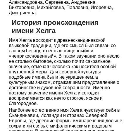
Александровна, Сергеевна, Андреевна,
Викторовна, Михайловна, Павловна, Игоревна,
Дмитриевна.
История происхождения
имени Хелга
Имя Хелга восходит к древнескандинавской
языковой традиции, где его смысл был связан со
словом heilagr, то есть «священный» и
«неприкосновенный». В таком звучании оно несло
не столько бытовое, сколько почти сакральное
значение, отмечая человека как носителя особой
внутренней меры. Для северной культуры
подобные имена были не украшением, а
культурным знаком, отражавшим представление о
достоинстве и духовной собранности. Именно
поэтому значение имени Хелга и сегодня
воспринимается как нечто строгое, ясное и
благородное.
Наиболее естественно имя Хелга чувствует себя в
Скандинавии, Исландии и странах Северной
Европы, где древние формы имянаречения дольше
сохраняли связь с мифологическим и родовым