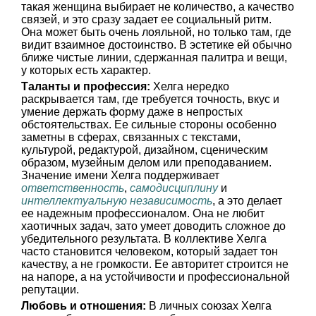
такая женщина выбирает не количество, а качество
связей, и это сразу задает ее социальный ритм.
Она может быть очень лояльной, но только там, где
видит взаимное достоинство. В эстетике ей обычно
ближе чистые линии, сдержанная палитра и вещи,
у которых есть характер.
Таланты и профессия:
Хелга нередко
раскрывается там, где требуется точность, вкус и
умение держать форму даже в непростых
обстоятельствах. Ее сильные стороны особенно
заметны в сферах, связанных с текстами,
культурой, редактурой, дизайном, сценическим
образом, музейным делом или преподаванием.
Значение имени Хелга поддерживает
ответственность
,
самодисциплину
и
интеллектуальную независимость
, а это делает
ее надежным профессионалом. Она не любит
хаотичных задач, зато умеет доводить сложное до
убедительного результата. В коллективе Хелга
часто становится человеком, который задает тон
качеству, а не громкости. Ее авторитет строится не
на напоре, а на устойчивости и профессиональной
репутации.
Любовь и отношения:
В личных союзах Хелга