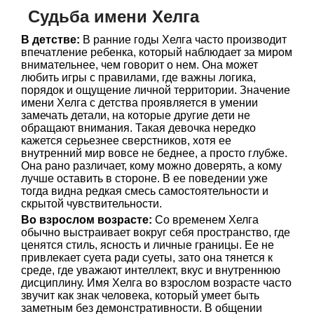
Судьба имени Хелга
В детстве:
В ранние годы Хелга часто производит
впечатление ребенка, который наблюдает за миром
внимательнее, чем говорит о нем. Она может
любить игры с правилами, где важны логика,
порядок и ощущение личной территории. Значение
имени Хелга с детства проявляется в умении
замечать детали, на которые другие дети не
обращают внимания. Такая девочка нередко
кажется серьезнее сверстников, хотя ее
внутренний мир вовсе не беднее, а просто глубже.
Она рано различает, кому можно доверять, а кому
лучше оставить в стороне. В ее поведении уже
тогда видна редкая смесь самостоятельности и
скрытой чувствительности.
Во взрослом возрасте:
Со временем Хелга
обычно выстраивает вокруг себя пространство, где
ценятся стиль, ясность и личные границы. Ее не
привлекает суета ради суеты, зато она тянется к
среде, где уважают интеллект, вкус и внутреннюю
дисциплину. Имя Хелга во взрослом возрасте часто
звучит как знак человека, который умеет быть
заметным без демонстративности. В общении