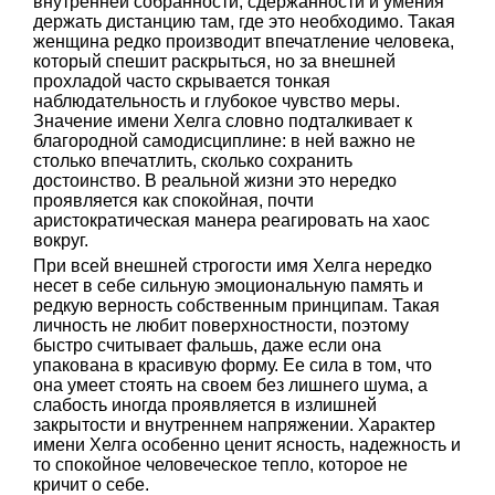
внутренней собранности, сдержанности и умения
держать дистанцию там, где это необходимо. Такая
женщина редко производит впечатление человека,
который спешит раскрыться, но за внешней
прохладой часто скрывается тонкая
наблюдательность и глубокое чувство меры.
Значение имени Хелга словно подталкивает к
благородной самодисциплине: в ней важно не
столько впечатлить, сколько сохранить
достоинство. В реальной жизни это нередко
проявляется как спокойная, почти
аристократическая манера реагировать на хаос
вокруг.
При всей внешней строгости имя Хелга нередко
несет в себе сильную эмоциональную память и
редкую верность собственным принципам. Такая
личность не любит поверхностности, поэтому
быстро считывает фальшь, даже если она
упакована в красивую форму. Ее сила в том, что
она умеет стоять на своем без лишнего шума, а
слабость иногда проявляется в излишней
закрытости и внутреннем напряжении. Характер
имени Хелга особенно ценит ясность, надежность и
то спокойное человеческое тепло, которое не
кричит о себе.