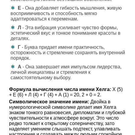
Е
- Она добавляет гибкость мышления, живую
восприимчивость и способность мягко
адаптироваться к переменам.
Л
- Эта вибрация усиливает чувство формы,
эстетический вкус и тонкое понимание красоты в
деталях.
Г
- Буква придает имени практичность,
осторожность и стремление сохранять внутренний
порядок.
А
- Она завершает имя импульсом лидерства,
личной инициативы и стремления к
самостоятельному выбору.
Формула вычисления числа имени Хелга:
Х (5)
+ Е (6) + Л (4) + Г (4) + А (1) = 20, 2 + 0 = 2.
Символическое значение имени:
Двойка в
нумерологической символике делает имя Хелга
знаком тонкого равновесия, дипломатии и глубокой
чувствительности к атмосфере вокруг. Это число
редко толкает к открытому соперничеству, зато
наделяет умением слышать подтекст, улавливать
настроение и создавать между людьми спокойное