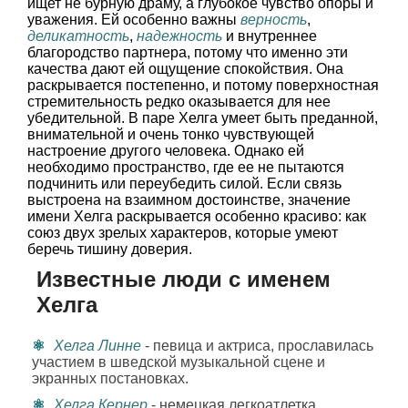
ищет не бурную драму, а глубокое чувство опоры и
уважения. Ей особенно важны
верность
,
деликатность
,
надежность
и внутреннее
благородство партнера, потому что именно эти
качества дают ей ощущение спокойствия. Она
раскрывается постепенно, и потому поверхностная
стремительность редко оказывается для нее
убедительной. В паре Хелга умеет быть преданной,
внимательной и очень тонко чувствующей
настроение другого человека. Однако ей
необходимо пространство, где ее не пытаются
подчинить или переубедить силой. Если связь
выстроена на взаимном достоинстве, значение
имени Хелга раскрывается особенно красиво: как
союз двух зрелых характеров, которые умеют
беречь тишину доверия.
Известные люди с именем
Хелга
Хелга Линне
- певица и актриса, прославилась
участием в шведской музыкальной сцене и
экранных постановках.
Хелга Кернер
- немецкая легкоатлетка,