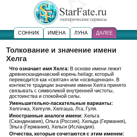
СОННИК
ИМЕНА
ЛУНА
ДАЛЕЕ
Толкование и значение имени
Хелга
Что означает имя Хелга:
В основе имени лежит
древнескандинавский корень heilagr, который
переводится как «святая» или «освященная». В
контексте традиции значение имени Хелга принято
связывать с символикой внутренней чистоты,
достоинства и спокойной силы.
Уменьшительно-ласкательные варианты:
Хелгочка, Хелгуля, Хелгаша, Лга, Гуля.
Иностранные аналоги имени:
Хельга
(Скандинавия), Ольга (Россия), Хильда (Германия),
Эльга (Германия), Хельги (Исландия).
Отчества, которые сочетаются с этим именем: