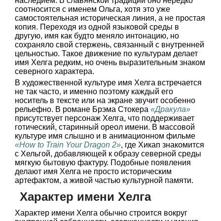
наследием. В славянской традиции оно нередко
соотносится с именем Ольга, хотя это уже
самостоятельная историческая линия, а не простая
копия. Переходя из одной языковой среды в
другую, имя как будто меняло интонацию, но
сохраняло свой стержень, связанный с внутренней
цельностью. Такое движение по культурам делает
имя Хелга редким, но очень выразительным знаком
северного характера.
В художественной культуре имя Хелга встречается
не так часто, и именно поэтому каждый его
носитель в тексте или на экране звучит особенно
рельефно. В романе Брэма Стокера
«Дракула»
присутствует персонаж Хелга, что поддерживает
готический, старинный ореол имени. В массовой
культуре имя слышно и в анимационном фильме
«How to Train Your Dragon 2»
, где Хикап знакомится
с Хельгой, добавляющей к образу северной среды
мягкую бытовую фактуру. Подобные появления
делают имя Хелга не просто историческим
артефактом, а живой частью культурной памяти.
Характер имени Хелга
Характер имени Хелга обычно строится вокруг