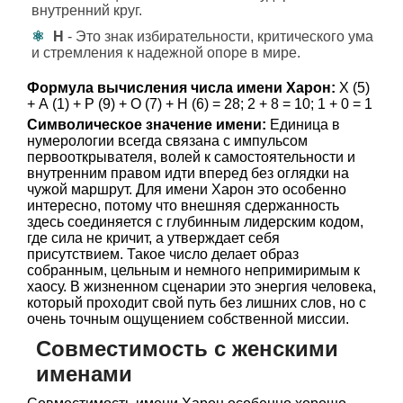
внутренний круг.
Н
- Это знак избирательности, критического ума
и стремления к надежной опоре в мире.
Формула вычисления числа имени Харон:
Х (5)
+ А (1) + Р (9) + О (7) + Н (6) = 28; 2 + 8 = 10; 1 + 0 = 1
Символическое значение имени:
Единица в
нумерологии всегда связана с импульсом
первооткрывателя, волей к самостоятельности и
внутренним правом идти вперед без оглядки на
чужой маршрут. Для имени Харон это особенно
интересно, потому что внешняя сдержанность
здесь соединяется с глубинным лидерским кодом,
где сила не кричит, а утверждает себя
присутствием. Такое число делает образ
собранным, цельным и немного непримиримым к
хаосу. В жизненном сценарии это энергия человека,
который проходит свой путь без лишних слов, но с
очень точным ощущением собственной миссии.
Совместимость с женскими
именами