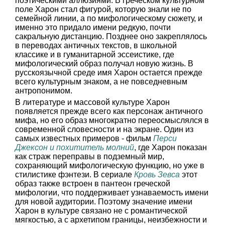
поэтическими аллюзиями. В греческом культурном
поле Харон стал фигурой, которую знали не по
семейной линии, а по мифологическому сюжету, и
именно это придало имени редкую, почти
сакральную дистанцию. Позднее оно закреплялось
в переводах античных текстов, в школьной
классике и в гуманитарной эссеистике, где
мифологический образ получал новую жизнь. В
русскоязычной среде имя Харон остается прежде
всего культурным знаком, а не повседневным
антропонимом.
В литературе и массовой культуре Харон
появляется прежде всего как персонаж античного
мифа, но его образ многократно переосмыслялся в
современной словесности и на экране. Один из
самых известных примеров - фильм
Перси
Джексон и похититель молний
, где Харон показан
как страж переправы в подземный мир,
сохраняющий мифологическую функцию, но уже в
стилистике фэнтези. В сериале
Кровь Зевса
этот
образ также встроен в пантеон греческой
мифологии, что поддерживает узнаваемость имени
для новой аудитории. Поэтому значение имени
Харон в культуре связано не с романтической
мягкостью, а с архетипом границы, неизбежности и