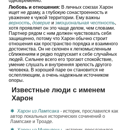
одновременно.
Любовь и отношения:
В личных союзах Харон
ищет не драму, а глубокую сонастроенность и
уважение к чужой территории. Ему важны
верность
,
доверие
и
эмоциональная честность
,
хотя проявляет он это чаще делом, чем словами.
Партнер рядом с ним должен чувствовать себя
защищенно, потому что Харон обычно строит
отношения как пространство порядка и взаимного
достоинства. Он не склонен к легкомысленным
сближениям и редко подпускает к себе случайных
людей. Сильнее всего его трогают спокойствие,
умение слушать и внутренняя зрелость другого
человека. В хорошей паре он становится не
ослепляющим, а очень надежным источником
опоры.
Известные люди с именем
Харон
Харон из Лампсака
- историк, прославился как
автор локальных исторических сочинений о
Лампсаке и Троаде.
Харон из Митилены
- историк, прославился