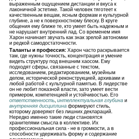
выраженным ощущением дистанции и вкуса к
лаконичной эстетике. Такой человек тяготеет к
качественным вещам, ясным формам и культурной
глубине, а не к поверхностному блеску. В круге
общения ему ближе те, кто умеет быть надежным и
не нарушает внутренний лад. Со временем имя
Харон начинает звучать как знак зрелой автономии
и редкой самодостаточности.
Таланты и профессия:
Харон часто раскрывается
там, где нужны точность, концентрация и умение
видеть структуру под внешним хаосом. Ему
подходят сферы, связанные с текстом,
исследованием, редактированием, музейным
делом, исторической реконструкцией, архивами и
любой работой с культурной памятью. В лидерстве
он не любит показной власти, зато умеет вести
примером, компетенцией и устойчивостью. Его
ответственность
,
интеллектуальная глубина
и
внутренняя дисциплина
формируют стиль,
которому доверяют без лишних деклараций.
Нередко именно такие люди становятся
хранителями смысла в коллективе. Их
профессиональная сила - не в громкости, а в
способности удерживать форму и содержание