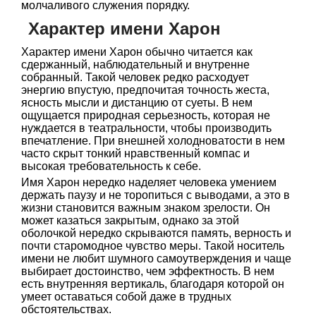
молчаливого служения порядку.
Характер имени Харон
Характер имени Харон обычно читается как
сдержанный, наблюдательный и внутренне
собранный. Такой человек редко расходует
энергию впустую, предпочитая точность жеста,
ясность мысли и дистанцию от суеты. В нем
ощущается природная серьезность, которая не
нуждается в театральности, чтобы производить
впечатление. При внешней холодноватости в нем
часто скрыт тонкий нравственный компас и
высокая требовательность к себе.
Имя Харон нередко наделяет человека умением
держать паузу и не торопиться с выводами, а это в
жизни становится важным знаком зрелости. Он
может казаться закрытым, однако за этой
оболочкой нередко скрываются память, верность и
почти старомодное чувство меры. Такой носитель
имени не любит шумного самоутверждения и чаще
выбирает достоинство, чем эффектность. В нем
есть внутренняя вертикаль, благодаря которой он
умеет оставаться собой даже в трудных
обстоятельствах.