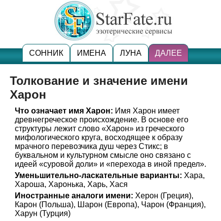
СОННИК
ИМЕНА
ЛУНА
ДАЛЕЕ
Толкование и значение имени
Харон
Что означает имя Харон:
Имя Харон имеет
древнегреческое происхождение. В основе его
структуры лежит слово «Харон» из греческого
мифологического круга, восходящее к образу
мрачного перевозчика душ через Стикс; в
буквальном и культурном смысле оно связано с
идеей «суровой доли» и «перехода в иной предел».
Уменьшительно-ласкательные варианты:
Хара,
Хароша, Харонька, Харь, Хася
Иностранные аналоги имени:
Херон (Греция),
Карон (Польша), Шарон (Европа), Чарон (Франция),
Харун (Турция)