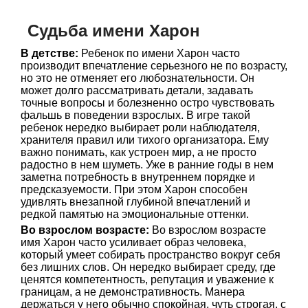
Судьба имени Харон
В детстве:
Ребенок по имени Харон часто
производит впечатление серьезного не по возрасту,
но это не отменяет его любознательности. Он
может долго рассматривать детали, задавать
точные вопросы и болезненно остро чувствовать
фальшь в поведении взрослых. В игре такой
ребенок нередко выбирает роли наблюдателя,
хранителя правил или тихого организатора. Ему
важно понимать, как устроен мир, а не просто
радостно в нем шуметь. Уже в ранние годы в нем
заметна потребность в внутреннем порядке и
предсказуемости. При этом Харон способен
удивлять внезапной глубиной впечатлений и
редкой памятью на эмоциональные оттенки.
Во взрослом возрасте:
Во взрослом возрасте
имя Харон часто усиливает образ человека,
который умеет собирать пространство вокруг себя
без лишних слов. Он нередко выбирает среду, где
ценятся компетентность, репутация и уважение к
границам, а не демонстративность. Манера
держаться у него обычно спокойная, чуть строгая, с