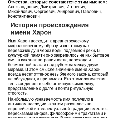
Отчества, которые сочетаются с этим именем:
Александрович, Дмитриевич, Игоревич,
Михайлович, Сергеевич, Андреевич, Павлович,
Константинович
История происхождения
имени Харон
Имя Харон восходит к древнегреческому
мифологическому образу, известному как
перевозчик душ через воды подземной реки. В
культурной памяти оно закрепилось не как бытовое
имя, а как знак пограничности, перехода и
безмолвной власти над рубежом между двумя
мирами. В этом смысле значение имени Харон
всегда несет оттенок незыблемого закона, который
не обсуждают, а принимают. Его этимологическая
тень соединяет в себе античную символику,
представление о долге и почти ритуальную
строгость.
Наибольшую узнаваемость имя получило в
античном наследии, а затем разошлось по
европейской интеллектуальной традиции вместе с
пересказами мифов, философскими трактатами и