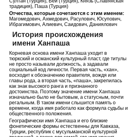
Султан (Турция), Бей (Турция), Князь (Славянская
традиция), Паша (Турция)
Отчества, которые сочетаются с этим именем:
Магомедович, Ахмедович, Расулович, Юсупович,
Ибрагимович, Алиевич, Саидович, Даниялович
История происхождения
имени Ханпаша
Корневая основа имени Ханпаша уходит в
тюркский и османский культурный пласт, где титулы
не просто называли должность, а задавали
социальный код личности. Первая часть, «хан»,
восходит к обозначению правителя, вождя или
главы рода, а вторая часть, «паша», закрепилась
как знак высокого ранга и признанного
достоинства. Поэтому значение имени Ханпаша
изначально было не бытовым, а статусным, почти
регальным. В таком имени слышится память о
времени, когда имя работало как формула судьбы и
общественного положения.
Географически имя Ханпаша и его близкие
фонетические формы естественны для Кавказа,
Турции, республик с мусульманской культурной