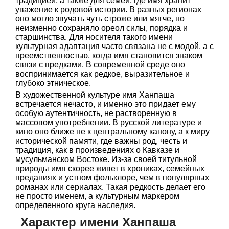
традицией, а также для семей, где имя хранит
уважение к родовой истории. В разных регионах
оно могло звучать чуть строже или мягче, но
неизменно сохраняло ореол силы, порядка и
старшинства. Для носителя такого имени
культурная адаптация часто связана не с модой, а с
преемственностью, когда имя становится знаком
связи с предками. В современной среде оно
воспринимается как редкое, выразительное и
глубоко этническое.
В художественной культуре имя Ханпаша
встречается нечасто, и именно это придает ему
особую аутентичность, не растворенную в
массовом употреблении. В русской литературе и
кино оно ближе не к центральному канону, а к миру
исторической памяти, где важны род, честь и
традиция, как в произведениях о Кавказе и
мусульманском Востоке. Из-за своей титульной
природы имя скорее живет в хрониках, семейных
преданиях и устном фольклоре, чем в популярных
романах или сериалах. Такая редкость делает его
не просто именем, а культурным маркером
определенного круга наследия.
Характер имени Ханпаша