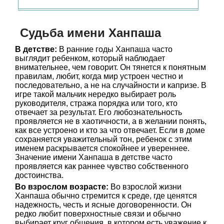
Судьба имени Ханпаша
В детстве:
В ранние годы Ханпаша часто
выглядит ребенком, который наблюдает
внимательнее, чем говорит. Он тянется к понятным
правилам, любит, когда мир устроен честно и
последовательно, а не на случайности и капризе. В
игре такой мальчик нередко выбирает роль
руководителя, стража порядка или того, кто
отвечает за результат. Его любознательность
проявляется не в хаотичности, а в желании понять,
как все устроено и кто за что отвечает. Если в доме
сохраняется уважительный тон, ребенок с этим
именем раскрывается спокойнее и увереннее.
Значение имени Ханпаша в детстве часто
проявляется как раннее чувство собственного
достоинства.
Во взрослом возрасте:
Во взрослой жизни
Ханпаша обычно стремится к среде, где ценятся
надежность, честь и ясные договоренности. Он
редко любит поверхностные связи и обычно
выбирает круг общения, в котором есть уважение к