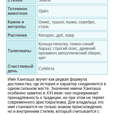
Стихия
Земля
Тотемное
Орёл
животное
Камни и
Оникс, гранат, яшма, серебро,
металлы
сталь
Растения
Кипарис, дуб, лавр
Кольцо-печатка, темно-синий
бархат, строгий пояс, древний
Талисманы
орнамент, металлический оберег,
щит
Счастливый
Суббота
день
Имя Ханпаша звучит как редкая формула
достоинства, где история и характер соединяются в
одном сильном жесте. Значение имени Ханпаша
особенно заметно в XXI веке: оно подчеркивает
принадлежность к традиции, но при этом не теряет
современного аристократизма. Для владельца это
имя становится не только знаком происхождения,
но и внутренним стилем, который считывается с