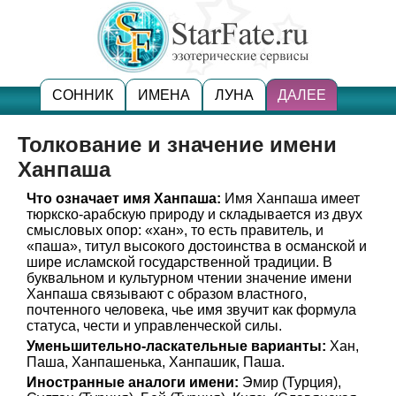
СОННИК
ИМЕНА
ЛУНА
ДАЛЕЕ
Толкование и значение имени
Ханпаша
Что означает имя Ханпаша:
Имя Ханпаша имеет
тюркско-арабскую природу и складывается из двух
смысловых опор: «хан», то есть правитель, и
«паша», титул высокого достоинства в османской и
шире исламской государственной традиции. В
буквальном и культурном чтении значение имени
Ханпаша связывают с образом властного,
почтенного человека, чье имя звучит как формула
статуса, чести и управленческой силы.
Уменьшительно-ласкательные варианты:
Хан,
Паша, Ханпашенька, Ханпашик, Паша.
Иностранные аналоги имени:
Эмир (Турция),