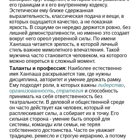
его границам и к его внутреннему кодексу.
Эстетически ему ближе сдержанная
выразительность, классическая подача и вещи, в
которых ощущается качество, а не показная
яркость. В социуме он нередко держится ровно, без
лишней демонстративности, но именно это создает
вокруг него ореол уверенной силы. По имени
Ханпаша читается зрелость, в которой личный
стиль важнее мимолетного впечатления. Такой
мужчина часто становится человеком, на которого
можно опереться в сложный момент.
Таланты и профессия:
Наиболее естественно
имя Ханпаша раскрывается там, где нужны
дисциплина, авторитет и умение держать рамку.
Ему подходят роли, в которых важны
лидерство
,
организованность
,
стратегия
и способность
принимать на себя ответственность без
театральности. В деловой и общественной среде
он часто действует как человек, который не
расплескивает силы, а собирает их в точку. Его
сильная сторона - умение быть опорой для
системы, команды или семьи, не теряя
собственного достоинства. Часто он уважает
традицию, ремесло и строгую иерархию, а потому