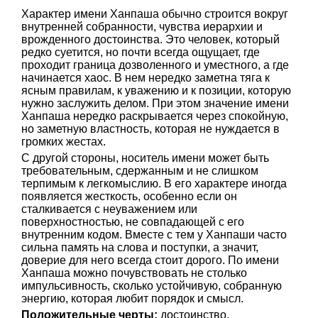
Характер имени Ханпаша обычно строится вокруг
внутренней собранности, чувства иерархии и
врожденного достоинства. Это человек, который
редко суетится, но почти всегда ощущает, где
проходит граница дозволенного и уместного, а где
начинается хаос. В нем нередко заметна тяга к
ясным правилам, к уважению и к позиции, которую
нужно заслужить делом. При этом значение имени
Ханпаша нередко раскрывается через спокойную,
но заметную властность, которая не нуждается в
громких жестах.
С другой стороны, носитель имени может быть
требовательным, сдержанным и не слишком
терпимым к легкомыслию. В его характере иногда
появляется жесткость, особенно если он
сталкивается с неуважением или
поверхностностью, не совпадающей с его
внутренним кодом. Вместе с тем у Ханпаши часто
сильна память на слова и поступки, а значит,
доверие для него всегда стоит дорого. По имени
Ханпаша можно почувствовать не столько
импульсивность, сколько устойчивую, собранную
энергию, которая любит порядок и смысл.
Положительные черты:
достоинство,