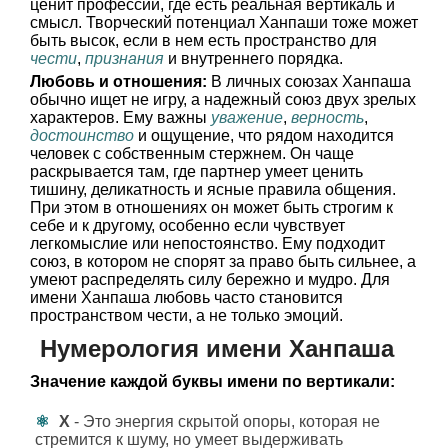
ценит профессии, где есть реальная вертикаль и
смысл. Творческий потенциал Ханпаши тоже может
быть высок, если в нем есть пространство для
чести
,
признания
и внутреннего порядка.
Любовь и отношения:
В личных союзах Ханпаша
обычно ищет не игру, а надежный союз двух зрелых
характеров. Ему важны
уважение
,
верность
,
достоинство
и ощущение, что рядом находится
человек с собственным стержнем. Он чаще
раскрывается там, где партнер умеет ценить
тишину, деликатность и ясные правила общения.
При этом в отношениях он может быть строгим к
себе и к другому, особенно если чувствует
легкомыслие или непостоянство. Ему подходит
союз, в котором не спорят за право быть сильнее, а
умеют распределять силу бережно и мудро. Для
имени Ханпаша любовь часто становится
пространством чести, а не только эмоций.
Нумерология имени Ханпаша
Значение каждой буквы имени по вертикали:
Х
- Это энергия скрытой опоры, которая не
стремится к шуму, но умеет выдерживать