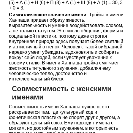
(5) + А (1) + Н (6) + П (8) + А (1) + Ш (8) + А (1) = 30, 3
+ 0 = 3.
Символическое значение имени:
Тройка в имени
Ханпаша придает образу живость,
выразительность и умение воздействовать словом,
а не только статусом. Это число общения, формы и
социальной пластики, поэтому даже строгая
внутренняя природа здесь получает более светлый
и артистичный оттенок. Человек с такой вибрацией
нередко умеет убеждать, вдохновлять и собирать
вокруг себя людей, если чувствует уважение к
своему стилю. В имени Ханпаша тройка смягчает
жесткость титульного звучания, добавляя ему
человеческое тепло, достоинство и
интеллектуальный блеск.
Совместимость с женскими
именами
Совместимость имени Ханпаша лучше всего
раскрывается там, где культурный код и
фонетическая пластика не спорят друг с другом, а
образуют цельный союз. Ему подходят имена с
мягким, но достойным звучанием, в которых есть