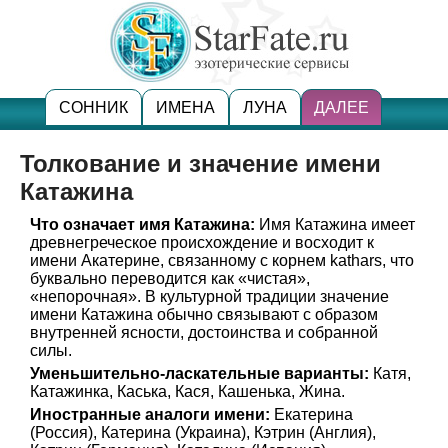
СОННИК
ИМЕНА
ЛУНА
ДАЛЕЕ
Толкование и значение имени
Катажина
Что означает имя Катажина:
Имя Катажина имеет
древнегреческое происхождение и восходит к
имени Акатерине, связанному с корнем kathars, что
буквально переводится как «чистая»,
«непорочная». В культурной традиции значение
имени Катажина обычно связывают с образом
внутренней ясности, достоинства и собранной
силы.
Уменьшительно-ласкательные варианты:
Катя,
Катажинка, Каська, Кася, Кашенька, Жина.
Иностранные аналоги имени:
Екатерина
(Россия), Катерина (Украина), Кэтрин (Англия),