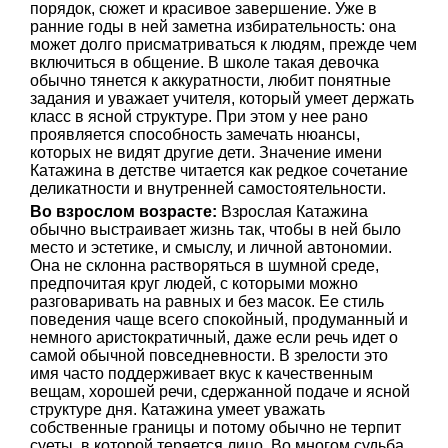
порядок, сюжет и красивое завершение. Уже в
ранние годы в ней заметна избирательность: она
может долго присматриваться к людям, прежде чем
включиться в общение. В школе такая девочка
обычно тянется к аккуратности, любит понятные
задания и уважает учителя, который умеет держать
класс в ясной структуре. При этом у нее рано
проявляется способность замечать нюансы,
которых не видят другие дети. Значение имени
Катажина в детстве читается как редкое сочетание
деликатности и внутренней самостоятельности.
Во взрослом возрасте:
Взрослая Катажина
обычно выстраивает жизнь так, чтобы в ней было
место и эстетике, и смыслу, и личной автономии.
Она не склонна растворяться в шумной среде,
предпочитая круг людей, с которыми можно
разговаривать на равных и без масок. Ее стиль
поведения чаще всего спокойный, продуманный и
немного аристократичный, даже если речь идет о
самой обычной повседневности. В зрелости это
имя часто поддерживает вкус к качественным
вещам, хорошей речи, сдержанной подаче и ясной
структуре дня. Катажина умеет уважать
собственные границы и потому обычно не терпит
суеты, в которой теряется лицо. Во многом судьба