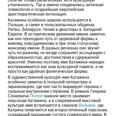
себя не только религиозную, но и культурную
утонченность. Так в имени соединились античная
этимология и позднейшая европейская
аристократическая интонация.
Катажина особенно широко используется в
Польше, а также в польскоязычных общинах
Литвы, Беларуси, Чехии и диаспоры в Западной
Европе. В историческом движении имени заметно,
как оно проходило путь от церковной формы к
живому, повседневному и при этом статусному
женскому имени. В разных регионах оно звучит
чуть по-разному, но везде сохраняет ассоциацию с
образованностью, достоинством и сдержанной
красотой. Именно поэтому имя Катажина нередко
воспринимается как знак культурной памяти, а не
просто как удобная фонетическая форма.
В художественной культуре имя Катажина
особенно заметно в польской литературе и
экранизациях, где оно часто маркирует героинь с
сильным внутренним стержнем. В романе Генрика
Сенкевича
Потоп
важное место занимает
персонаж Катажина, а в современной массовой
культуре имя встречается в сериале
Ведьмак
, где
Катрина появляется как второстепенный персонаж,
создающий ощущение густого славянского мира. В