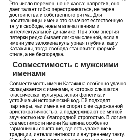
Это число перемен, но не хаоса: напротив, оно
дает талант гибко перестраиваться, не теряя
достоинства и собственного ритма. Для
носительницы имени это означает естественную
тягу к свободе, новым впечатлениям и
интеллектуальной динамике. При этом энергия
пятерки редко бывает легкомысленной, если в
имени уже заложена культурная глубина, как у
Катажины, тогда свобода становится формой
стиля, а не беспорядка.
Совместимость с мужскими
именами
Совместимость имени Катажина особенно удачно
складывается с именами, в которых слышатся
классическая культура, ясная фонетика и
устойчивый исторический код. Ей подходят
партнеры, чьи имена не спорят с ее сдержанной
аристократичностью, а поддерживают ее мягкой
звучностью или благородной строгостью. В логике
совместимости имени Катажина особенно
гармоничны сочетания, где есть уважение к
традиции, интеллигентности и внутреннему такту.
Случайные, чрезмерно резкие или слишком