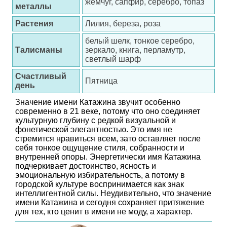
жемчуг, сапфир, серебро, топаз
металлы
Растения
Лилия, береза, роза
белый шелк, тонкое серебро,
Талисманы
зеркало, книга, перламутр,
светлый шарф
Счастливый
Пятница
день
Значение имени Катажина звучит особенно
современно в 21 веке, потому что оно соединяет
культурную глубину с редкой визуальной и
фонетической элегантностью. Это имя не
стремится нравиться всем, зато оставляет после
себя тонкое ощущение стиля, собранности и
внутренней опоры. Энергетически имя Катажина
подчеркивает достоинство, ясность и
эмоциональную избирательность, а потому в
городской культуре воспринимается как знак
интеллигентной силы. Неудивительно, что значение
имени Катажина и сегодня сохраняет притяжение
для тех, кто ценит в имени не моду, а характер.