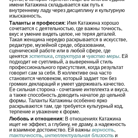
имени Катажина складывается как путь к
внутреннему ладу через дисциплину и культурную
изысканность.
Таланты и профессия:
Имя Катажина хорошо
сочетается с деятельностью, где важны точность,
вкус и умение видеть целое, не теряя деталей.
Такая женщина нередко раскрывается в искусстве,
редактуре, музейной среде, образовании,
сценической работе или в любой сфере, где
ценятся
эстетика
,
структура
и
чувство меры
. Ей
подходит не суетливый, а выверенный стиль
профессионального присутствия, когда результат
говорит сам за себя. В коллективе она часто
становится человеком, который задает тон без
громких деклараций и умеет удерживать качество.
Ее сильная сторона - сочетание интеллекта и вкуса,
а также способность доводить начатое до цельной
формы. Таланты Катажины особенно ярко
раскрываются там, где требуется культурный код,
терпение и уважение к форме.
Любовь и отношения:
В отношениях Катажина
ищет не эффект, а глубину, не драму, а надежность
и взаимное достоинство. Ей важны
верность
,
тактичность
,
интеллектуальная близость
и