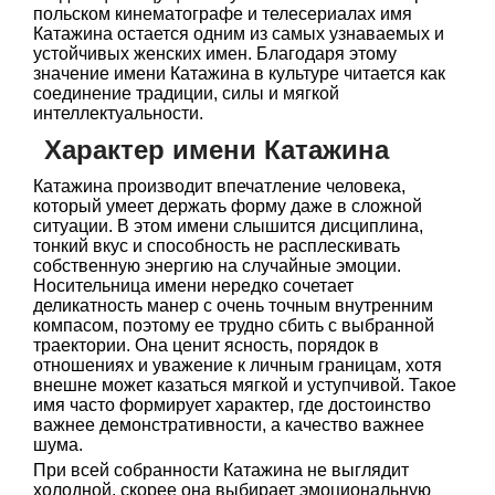
польском кинематографе и телесериалах имя
Катажина остается одним из самых узнаваемых и
устойчивых женских имен. Благодаря этому
значение имени Катажина в культуре читается как
соединение традиции, силы и мягкой
интеллектуальности.
Характер имени Катажина
Катажина производит впечатление человека,
который умеет держать форму даже в сложной
ситуации. В этом имени слышится дисциплина,
тонкий вкус и способность не расплескивать
собственную энергию на случайные эмоции.
Носительница имени нередко сочетает
деликатность манер с очень точным внутренним
компасом, поэтому ее трудно сбить с выбранной
траектории. Она ценит ясность, порядок в
отношениях и уважение к личным границам, хотя
внешне может казаться мягкой и уступчивой. Такое
имя часто формирует характер, где достоинство
важнее демонстративности, а качество важнее
шума.
При всей собранности Катажина не выглядит
холодной, скорее она выбирает эмоциональную