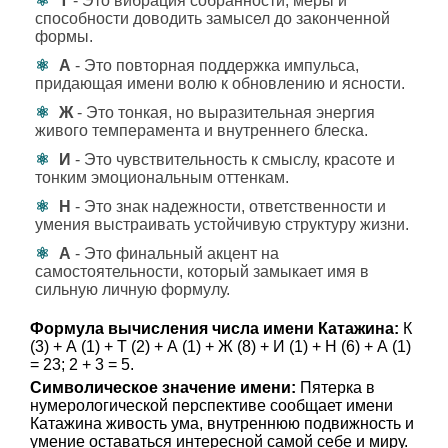
Т
- Это вибрация собранности, меры и
способности доводить замысел до законченной
формы.
А
- Это повторная поддержка импульса,
придающая имени волю к обновлению и ясности.
Ж
- Это тонкая, но выразительная энергия
живого темперамента и внутреннего блеска.
И
- Это чувствительность к смыслу, красоте и
тонким эмоциональным оттенкам.
Н
- Это знак надежности, ответственности и
умения выстраивать устойчивую структуру жизни.
А
- Это финальный акцент на
самостоятельности, который замыкает имя в
сильную личную формулу.
Формула вычисления числа имени Катажина:
К
(3) + А (1) + Т (2) + А (1) + Ж (8) + И (1) + Н (6) + А (1)
= 23; 2 + 3 = 5.
Символическое значение имени:
Пятерка в
нумерологической перспективе сообщает имени
Катажина живость ума, внутреннюю подвижность и
умение оставаться интересной самой себе и миру.