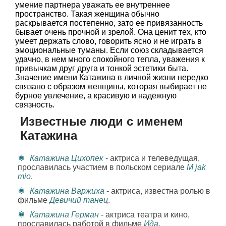
умение партнера уважать ее внутреннее
пространство. Такая женщина обычно
раскрывается постепенно, зато ее привязанность
бывает очень прочной и зрелой. Она ценит тех, кто
умеет держать слово, говорить ясно и не играть в
эмоциональные туманы. Если союз складывается
удачно, в нем много спокойного тепла, уважения к
привычкам друг друга и тонкой эстетики быта.
Значение имени Катажина в личной жизни нередко
связано с образом женщины, которая выбирает не
бурное увлечение, а красивую и надежную
связность.
Известные люди с именем
Катажина
Катажина Цихопек
- актриса и телеведущая,
прославилась участием в польском сериале
М jak
mio
.
Катажина Варжиха
- актриса, известна ролью в
фильме
Девичий танец
.
Катажина Герман
- актриса театра и кино,
прославилась работой в фильме
Ида
.