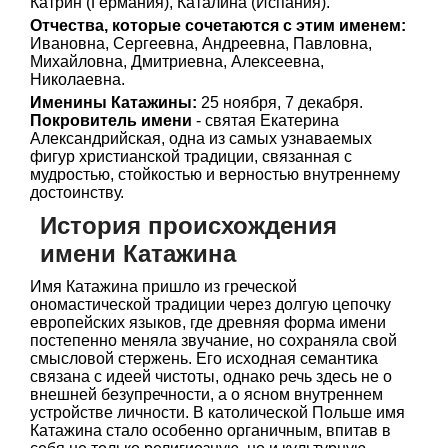
Катрин (Германия), Каталина (Испания).
Отчества, которые сочетаются с этим именем:
Ивановна, Сергеевна, Андреевна, Павловна,
Михайловна, Дмитриевна, Алексеевна,
Николаевна.
Именины Катажины:
25 ноября, 7 декабря.
Покровитель имени
- святая Екатерина
Александрийская, одна из самых узнаваемых
фигур христианской традиции, связанная с
мудростью, стойкостью и верностью внутреннему
достоинству.
История происхождения
имени Катажина
Имя Катажина пришло из греческой
ономастической традиции через долгую цепочку
европейских языков, где древняя форма имени
постепенно меняла звучание, но сохраняла свой
смысловой стержень. Его исходная семантика
связана с идеей чистоты, однако речь здесь не о
внешней безупречности, а о ясном внутреннем
устройстве личности. В католической Польше имя
Катажина стало особенно органичным, впитав в