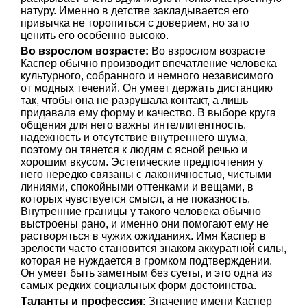
натуру. Именно в детстве закладывается его
привычка не торопиться с доверием, но зато
ценить его особенно высоко.
Во взрослом возрасте:
Во взрослом возрасте
Каспер обычно производит впечатление человека
культурного, собранного и немного независимого
от модных течений. Он умеет держать дистанцию
так, чтобы она не разрушала контакт, а лишь
придавала ему форму и качество. В выборе круга
общения для него важны интеллигентность,
надежность и отсутствие внутреннего шума,
поэтому он тянется к людям с ясной речью и
хорошим вкусом. Эстетические предпочтения у
него нередко связаны с лаконичностью, чистыми
линиями, спокойными оттенками и вещами, в
которых чувствуется смысл, а не показность.
Внутренние границы у такого человека обычно
выстроены рано, и именно они помогают ему не
растворяться в чужих ожиданиях. Имя Каспер в
зрелости часто становится знаком аккуратной силы,
которая не нуждается в громком подтверждении.
Он умеет быть заметным без суеты, и это одна из
самых редких социальных форм достоинства.
Таланты и профессия:
Значение имени Каспер