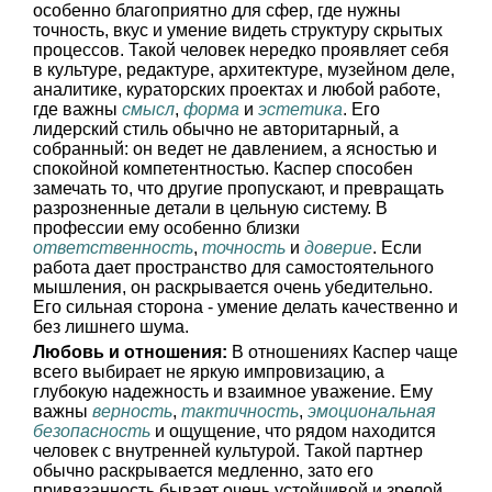
особенно благоприятно для сфер, где нужны
точность, вкус и умение видеть структуру скрытых
процессов. Такой человек нередко проявляет себя
в культуре, редактуре, архитектуре, музейном деле,
аналитике, кураторских проектах и любой работе,
где важны
смысл
,
форма
и
эстетика
. Его
лидерский стиль обычно не авторитарный, а
собранный: он ведет не давлением, а ясностью и
спокойной компетентностью. Каспер способен
замечать то, что другие пропускают, и превращать
разрозненные детали в цельную систему. В
профессии ему особенно близки
ответственность
,
точность
и
доверие
. Если
работа дает пространство для самостоятельного
мышления, он раскрывается очень убедительно.
Его сильная сторона - умение делать качественно и
без лишнего шума.
Любовь и отношения:
В отношениях Каспер чаще
всего выбирает не яркую импровизацию, а
глубокую надежность и взаимное уважение. Ему
важны
верность
,
тактичность
,
эмоциональная
безопасность
и ощущение, что рядом находится
человек с внутренней культурой. Такой партнер
обычно раскрывается медленно, зато его
привязанность бывает очень устойчивой и зрелой.