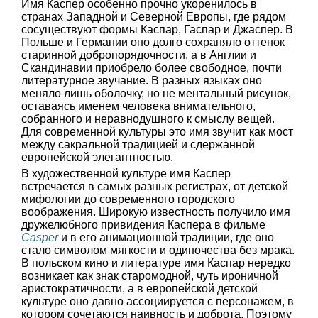
Имя Каспер особенно прочно укоренилось в
странах Западной и Северной Европы, где рядом
сосуществуют формы Каспар, Гаспар и Джаспер. В
Польше и Германии оно долго сохраняло оттенок
старинной добропорядочности, а в Англии и
Скандинавии приобрело более свободное, почти
литературное звучание. В разных языках оно
меняло лишь оболочку, но не ментальный рисунок,
оставаясь именем человека внимательного,
собранного и неравнодушного к смыслу вещей.
Для современной культуры это имя звучит как мост
между сакральной традицией и сдержанной
европейской элегантностью.
В художественной культуре имя Каспер
встречается в самых разных регистрах, от детской
мифологии до современного городского
воображения. Широкую известность получило имя
дружелюбного привидения Каспера в фильме
Casper
и в его анимационной традиции, где оно
стало символом мягкости и одиночества без мрака.
В польском кино и литературе имя Каспар нередко
возникает как знак старомодной, чуть ироничной
аристократичности, а в европейской детской
культуре оно давно ассоциируется с персонажем, в
котором сочетаются наивность и доброта. Поэтому