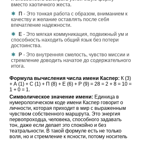
вместо хаотичного жеста.
П
- Это тонкая работа с образом, вниманием к
качеству и желание оставлять после себя
впечатление надежности.
Е
- Это мягкая коммуникация, подвижный ум и
способность находить общий язык без потери
достоинства.
Р
- Это внутренняя смелость, чувство миссии и
стремление доводить начатое до содержательного
итога.
Формула вычисления числа имени Каспер:
К (3)
+ А (1) + С (1) + П (8) + Е (6) + Р (9) = 28 = 2 + 8 = 10 =
1 + 0 = 1.
Символическое значение имени:
Единица в
нумерологическом коде имени Каспер говорит о
личности, которая приходит в мир с выраженным
чувством собственного маршрута. Это энергия
первопроходца, человека, способного задавать
тон, даже если делает это спокойно и без
театральности. В такой формуле есть не только
воля, но и стремление к ясности, потому носитель