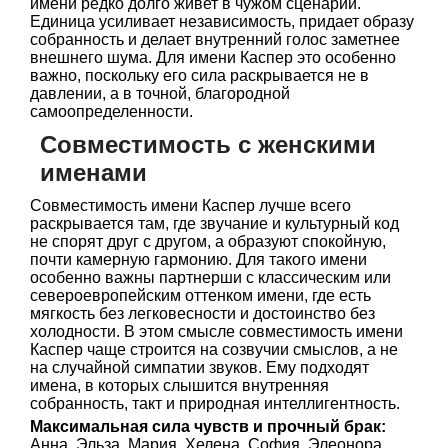
имени редко долго живет в чужом сценарии.
Единица усиливает независимость, придает образу
собранность и делает внутренний голос заметнее
внешнего шума. Для имени Каспер это особенно
важно, поскольку его сила раскрывается не в
давлении, а в точной, благородной
самоопределенности.
Совместимость с женскими
именами
Совместимость имени Каспер лучше всего
раскрывается там, где звучание и культурный код
не спорят друг с другом, а образуют спокойную,
почти камерную гармонию. Для такого имени
особенно важны партнерши с классическим или
североевропейским оттенком имени, где есть
мягкость без легковесности и достоинство без
холодности. В этом смысле совместимость имени
Каспер чаще строится на созвучии смыслов, а не
на случайной симпатии звуков. Ему подходят
имена, в которых слышится внутренняя
собранность, такт и природная интеллигентность.
Максимальная сила чувств и прочный брак:
Анна, Эльза, Мария, Хелена, София, Элеонора,