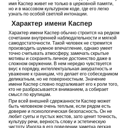
имя Каспер живет не только в церковной памяти,
но и в массовом культурном коде, где его легко
узнать по особой светлой интонации.
Характер имени Каспер
Характер имени Каспер обычно строится на редком
сочетании внутренней наблюдательности и мягкой
самодостаточности. Такой человек не стремится
производить шумное впечатление, однако умеет
точно считывать атмосферу, замечать скрытые
мотивы и сохранять личное достоинство даже в
сложном окружении. В нем нередко чувствуется
вкус к порядку, интеллектуальная аккуратность и
уважение к границам, что делает его собеседником
деликатным, но не поверхностным. Значение
имени Каспер словно подталкивает его к роли того,
кто не разбрасывается вниманием, а собирает
смысл по крупицам.
При всей внешней сдержанности Каспер может
быть человеком очень теплым, если рядом есть
доверие и психологическая безопасность. Он не
любит суеты и пустых жестов, зато ценит точность,
культуру речи, верность слову и эстетическую
чистоту. Иногда в его поведении заметна легкая