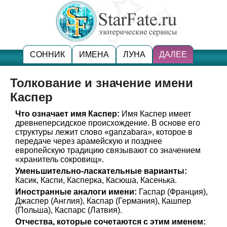
СОННИК
ИМЕНА
ЛУНА
ДАЛЕЕ
Толкование и значение имени
Каспер
Что означает имя Каспер:
Имя Каспер имеет
древнеперсидское происхождение. В основе его
структуры лежит слово «ganzabara», которое в
передаче через арамейскую и позднее
европейскую традицию связывают со значением
«хранитель сокровищ».
Уменьшительно-ласкательные варианты:
Касик, Каспи, Касперка, Касюша, Касенька.
Иностранные аналоги имени:
Гаспар (Франция),
Джаспер (Англия), Каспар (Германия), Кашпер
(Польша), Каспарс (Латвия).
Отчества, которые сочетаются с этим именем: