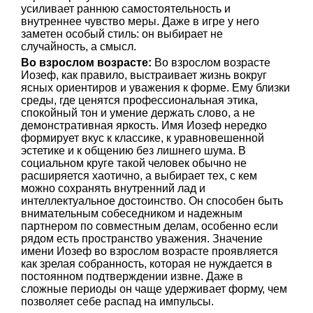
усиливает раннюю самостоятельность и
внутреннее чувство меры. Даже в игре у него
заметен особый стиль: он выбирает не
случайность, а смысл.
Во взрослом возрасте:
Во взрослом возрасте
Иозеф, как правило, выстраивает жизнь вокруг
ясных ориентиров и уважения к форме. Ему близки
среды, где ценятся профессиональная этика,
спокойный тон и умение держать слово, а не
демонстративная яркость. Имя Иозеф нередко
формирует вкус к классике, к уравновешенной
эстетике и к общению без лишнего шума. В
социальном круге такой человек обычно не
расширяется хаотично, а выбирает тех, с кем
можно сохранять внутренний лад и
интеллектуальное достоинство. Он способен быть
внимательным собеседником и надежным
партнером по совместным делам, особенно если
рядом есть пространство уважения. Значение
имени Иозеф во взрослом возрасте проявляется
как зрелая собранность, которая не нуждается в
постоянном подтверждении извне. Даже в
сложные периоды он чаще удерживает форму, чем
позволяет себе распад на импульсы.