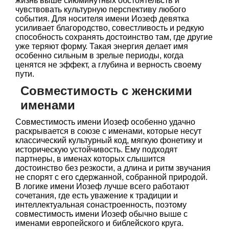
жизнь выше сиюминутных обстоятельств и
чувствовать культурную перспективу любого
события. Для носителя имени Иозеф девятка
усиливает благородство, совестливость и редкую
способность сохранять достоинство там, где другие
уже теряют форму. Такая энергия делает имя
особенно сильным в зрелые периоды, когда
ценятся не эффект, а глубина и верность своему
пути.
Совместимость с женскими
именами
Совместимость имени Иозеф особенно удачно
раскрывается в союзе с именами, которые несут
классический культурный код, мягкую фонетику и
историческую устойчивость. Ему подходят
партнеры, в именах которых слышится
достоинство без резкости, а длина и ритм звучания
не спорят с его сдержанной, собранной природой.
В логике имени Иозеф лучше всего работают
сочетания, где есть уважение к традиции и
интеллектуальная сонастроенность, поэтому
совместимость имени Иозеф обычно выше с
именами европейского и библейского круга.