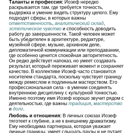
Таланты и профессия:
Иозеф нередко
раскрывается там, где требуется точность,
выдержка и умение видеть структуру целого. Ему
подходят сферы, в которых важны
ответственность
,
аналитический склад
,
эстетическое чувство
и способность доводить
работу до завершенности. Такой человек может
быть убедителен в архитектуре, редактуре,
музейной сфере, музыке, архивном деле,
дипломатичной коммуникации или преподавании,
где особенно ценится спокойная авторитетность.
Он редко действует напоказ, но умеет создавать
результат, который переживает момент и сохраняет
качество. В коллективе Иозеф часто становится
носителем стандарта, поскольку чувствует границу
между ремеслом и подлинным мастерством. Его
профессиональная сила - в умении соединять
внутреннюю дисциплину с культурной тонкостью.
Именно поэтому имя Иозеф хорошо звучит рядом с
деятельностью, где важны
традиция
,
мастерство
и
долг
.
Любовь и отношения:
В личных союзах Иозеф
тяготеет к глубине, а не к внешнему драматизму.
Ему необходима партнерша, которая уважает
личные границы, умеет слышать паузы и не путает