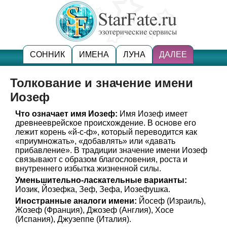
СОННИК
ИМЕНА
ЛУНА
ДАЛЕЕ
Толкование и значение имени
Иозеф
Что означает имя Иозеф:
Имя Иозеф имеет
древнееврейское происхождение. В основе его
лежит корень «й-с-ф», который переводится как
«приумножать», «добавлять» или «давать
прибавление». В традиции значение имени Иозеф
связывают с образом благословения, роста и
внутреннего избытка жизненной силы.
Уменьшительно-ласкательные варианты:
Иозик, Йозефка, Зеф, Зефа, Иозефушка.
Иностранные аналоги имени:
Йосеф (Израиль),
Жозеф (Франция), Джозеф (Англия), Хосе
(Испания), Джузеппе (Италия).