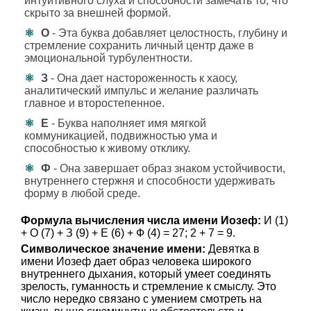
интуитивного слуха и способности замечать то, что
скрыто за внешней формой.
О
- Эта буква добавляет целостность, глубину и
стремление сохранить личный центр даже в
эмоциональной турбулентности.
З
- Она дает настороженность к хаосу,
аналитический импульс и желание различать
главное и второстепенное.
Е
- Буква наполняет имя мягкой
коммуникацией, подвижностью ума и
способностью к живому отклику.
Ф
- Она завершает образ знаком устойчивости,
внутреннего стержня и способности удерживать
форму в любой среде.
Формула вычисления числа имени Иозеф:
И (1)
+ О (7) + З (9) + Е (6) + Ф (4) = 27; 2 + 7 = 9.
Символическое значение имени:
Девятка в
имени Иозеф дает образ человека широкого
внутреннего дыхания, который умеет соединять
зрелость, гуманность и стремление к смыслу. Это
число нередко связано с умением смотреть на