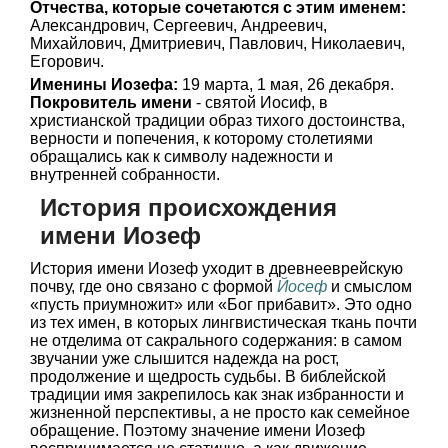
Отчества, которые сочетаются с этим именем:
Александрович, Сергеевич, Андреевич,
Михайлович, Дмитриевич, Павлович, Николаевич,
Егорович.
Именины Иозефа:
19 марта, 1 мая, 26 декабря.
Покровитель имени
- святой Иосиф, в
христианской традиции образ тихого достоинства,
верности и попечения, к которому столетиями
обращались как к символу надежности и
внутренней собранности.
История происхождения
имени Иозеф
История имени Иозеф уходит в древнееврейскую
почву, где оно связано с формой
Йосеф
и смыслом
«пусть приумножит» или «Бог прибавит». Это одно
из тех имен, в которых лингвистическая ткань почти
не отделима от сакрального содержания: в самом
звучании уже слышится надежда на рост,
продолжение и щедрость судьбы. В библейской
традиции имя закрепилось как знак избранности и
жизненной перспективы, а не просто как семейное
обращение. Поэтому значение имени Иозеф