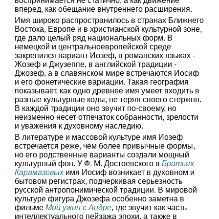
воспринимается не статично, а как движение
вперед, как обещание внутреннего расширения.
Имя широко распространилось в странах Ближнего
Востока, Европе и в христианской культурной зоне,
где дало целый ряд национальных форм. В
немецкой и центральноевропейской среде
закрепился вариант Иозеф, в романских языках -
Жозеф и Джузеппе, в английской традиции -
Джозеф, а в славянском мире встречаются Иосиф
и его фонетические вариации. Такая география
показывает, как одно древнее имя умеет входить в
разные культурные коды, не теряя своего стержня.
В каждой традиции оно звучит по-своему, но
неизменно несет отпечаток собранности, зрелости
и уважения к духовному наследию.
В литературе и массовой культуре имя Иозеф
встречается реже, чем более привычные формы,
но его родственные варианты создали мощный
культурный фон. У Ф. М. Достоевского в
Братьях
Карамазовых
имя Иосиф возникает в духовном и
бытовом регистрах, подчеркивая серьезность
русской антропонимической традиции. В мировой
культуре фигура Джозефа особенно заметна в
фильме
Мой ужин с Андре
, где звучит как часть
интеллектуального пейзажа эпохи, а также в