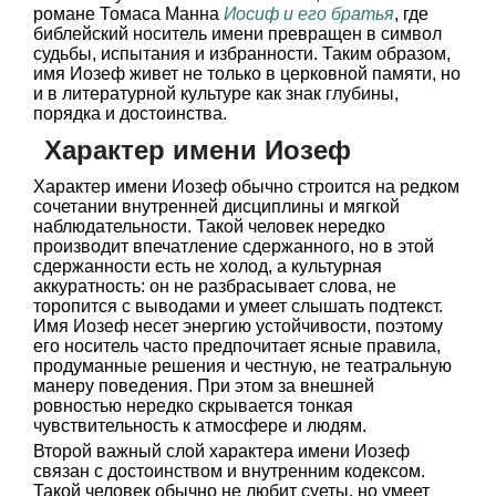
романе Томаса Манна
Иосиф и его братья
, где
библейский носитель имени превращен в символ
судьбы, испытания и избранности. Таким образом,
имя Иозеф живет не только в церковной памяти, но
и в литературной культуре как знак глубины,
порядка и достоинства.
Характер имени Иозеф
Характер имени Иозеф обычно строится на редком
сочетании внутренней дисциплины и мягкой
наблюдательности. Такой человек нередко
производит впечатление сдержанного, но в этой
сдержанности есть не холод, а культурная
аккуратность: он не разбрасывает слова, не
торопится с выводами и умеет слышать подтекст.
Имя Иозеф несет энергию устойчивости, поэтому
его носитель часто предпочитает ясные правила,
продуманные решения и честную, не театральную
манеру поведения. При этом за внешней
ровностью нередко скрывается тонкая
чувствительность к атмосфере и людям.
Второй важный слой характера имени Иозеф
связан с достоинством и внутренним кодексом.
Такой человек обычно не любит суеты, но умеет