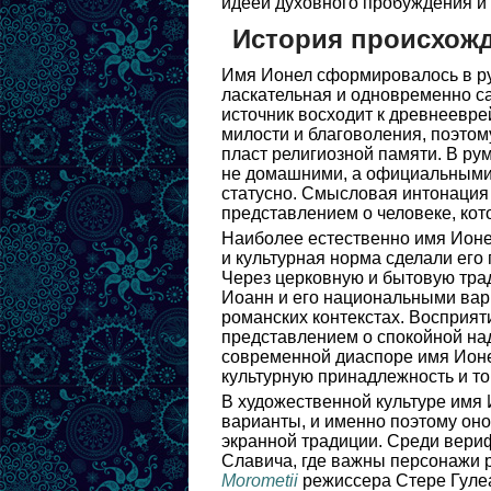
идеей духовного пробуждения и 
История происхож
Имя Ионел сформировалось в ру
ласкательная и одновременно с
источник восходит к древнеевр
милости и благоволения, поэтом
пласт религиозной памяти. В р
не домашними, а официальными 
статусно. Смысловая интонация 
представлением о человеке, кото
Наиболее естественно имя Ионе
и культурная норма сделали его 
Через церковную и бытовую тра
Иоанн и его национальными вари
романских контекстах. Восприят
представлением о спокойной над
современной диаспоре имя Ионе
культурную принадлежность и т
В художественной культуре имя 
варианты, и именно поэтому оно
экранной традиции. Среди вер
Славича, где важны персонажи р
Morometii
режиссера Стере Гуле