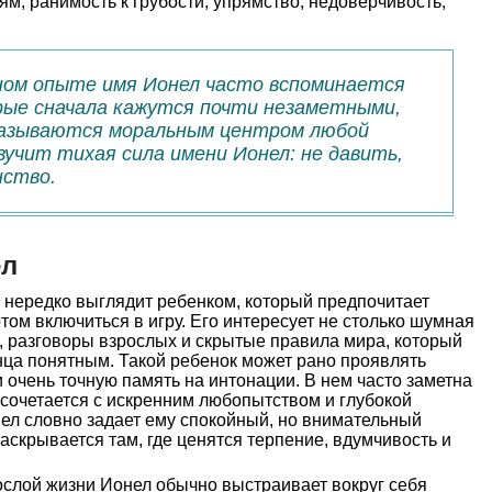
ям, ранимость к грубости, упрямство, недоверчивость,
ном опыте имя Ионел часто вспоминается
орые сначала кажутся почти незаметными,
казываются моральным центром любой
вучит тихая сила имени Ионел: не давить,
нство.
ел
 нередко выглядит ребенком, который предпочитает
том включиться в игру. Его интересует не столько шумная
й, разговоры взрослых и скрытые правила мира, который
нца понятным. Такой ребенок может рано проявлять
и очень точную память на интонации. В нем часто заметна
 сочетается с искренним любопытством и глубокой
ел словно задает ему спокойный, но внимательный
аскрывается там, где ценятся терпение, вдумчивость и
слой жизни Ионел обычно выстраивает вокруг себя