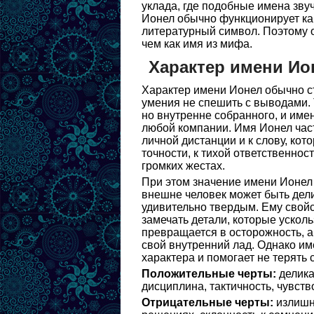
уклада, где подобные имена зву
Ионел обычно функционирует как
литературный символ. Поэтому о
чем как имя из мифа.
Характер имени Ио
Характер имени Ионел обычно с
умения не спешить с выводами. 
но внутренне собранного, и име
любой компании. Имя Ионел част
личной дистанции и к слову, кот
точности, к тихой ответственнос
громких жестах.
При этом значение имени Ионел
внешне человек может быть дели
удивительно твердым. Ему свойс
замечать детали, которые усколь
превращается в осторожность, а
свой внутренний лад. Однако им
характера и помогает не терять 
Положительные черты:
делика
дисциплина, тактичность, чувств
Отрицательные черты:
излишня