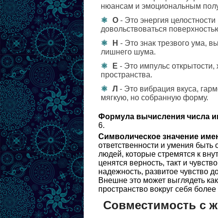
нюансам и эмоциональным пол
О
- Это энергия целостности
довольствоваться поверхность
Н
- Это знак трезвого ума, 
лишнего шума.
Е
- Это импульс открытости,
пространства.
Л
- Это вибрация вкуса, гар
мягкую, но собранную форму.
Формула вычисления числа и
6.
Символическое значение име
ответственности и умения быть 
людей, которые стремятся к вну
ценятся верность, такт и чувст
надежность, развитое чувство д
Внешне это может выглядеть как 
пространство вокруг себя более
Совместимость с 