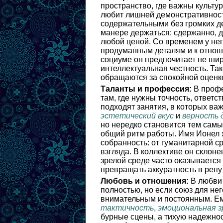
пространство, где важны культу
любит лишней демонстративност
содержательными без громких де
манере держаться: сдержанно, д
любой ценой. Со временем у него
продуманным деталям и к отноше
социуме он предпочитает не шир
интеллектуальная честность. Так
обращаются за спокойной оценк
Таланты и профессия:
В профе
там, где нужны точность, ответс
подходят занятия, в которых в
эстетический вкус
и
верность 
но нередко становится тем самы
общий ритм работы. Имя Ионел 
собранность: от гуманитарной с
взгляда. В коллективе он склоне
зрелой среде часто оказывается
превращать аккуратность в репу
Любовь и отношения:
В любви 
полностью, но если союз для не
внимательным и постоянным. Ем
тактичность
,
эмоциональная з
бурные сцены, а тихую надежнос