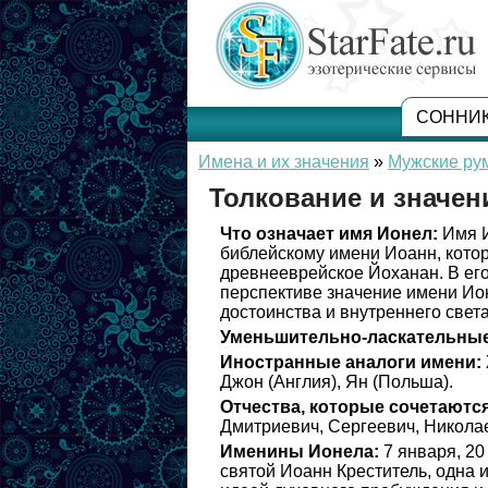
СОННИ
Имена и их значения
»
Мужские ру
Толкование и значен
Что означает имя Ионел:
Имя И
библейскому имени Иоанн, кото
древнееврейское Йоханан. В его
перспективе значение имени Ио
достоинства и внутреннего света
Уменьшительно-ласкательные
Иностранные аналоги имени:
Джон (Англия), Ян (Польша).
Отчества, которые сочетаются
Дмитриевич, Сергеевич, Николае
Именины Ионела:
7 января, 20
святой Иоанн Креститель, одна 