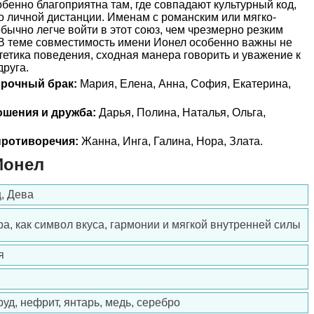
енно благоприятна там, где совпадают культурный код,
о личной дистанции. Именам с романским или мягко-
ычно легче войти в этот союз, чем чрезмерно резким
В теме совместимость имени Ионел особенно важны не
тетика поведения, сходная манера говорить и уважение к
друга.
прочный брак:
Мария, Елена, Анна, София, Екатерина,
ошения и дружба:
Дарья, Полина, Наталья, Ольга,
ротиворечия:
Жанна, Инга, Галина, Нора, Злата.
Ионел
, Дева
а, как символ вкуса, гармонии и мягкой внутренней силы
я
уд, нефрит, янтарь, медь, серебро