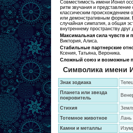
Совместимость имени Ионел особ
ритм звучания и представление 
классическим происхождением об
или демонстративным формам. 
случайная симпатия, а общая эс
внутреннему пространству друг 
Максимальная сила чувств и 
Виктория, Алиса.
Стабильные партнерские отн
Ксения, Татьяна, Вероника.
Сложный союз и возможные п
Символика имени 
Знак зодиака
Телец
Планета или звезда
Венер
покровитель
Стихия
Земл
Тотемное животное
Лань
Камни и металлы
Изумр