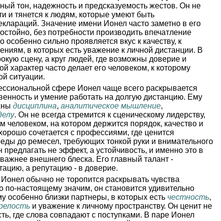
рный тон, надежность и предсказуемость жестов. Он не
и и тянется к людям, которые умеют быть
клараций. Значение имени Ионел часто заметно в его
остойно, без потребности производить впечатление
 особенно сильно проявляется вкус к качеству, к
ниям, в которых есть уважение к личной дистанции. В
окую сцену, а круг людей, где возможны доверие и
ой характер часто делает его человеком, к которому
ой ситуации.
ссиональной сфере Ионел чаще всего раскрывается
твенность и умение работать на долгую дистанцию. Ему
ажны
дисциплина
,
аналитическое мышление
,
делу
. Он не всегда стремится к сценическому лидерству,
м человеком, на котором держится порядок, качество и
хорошо сочетается с профессиями, где ценится
реды до ремесел, требующих тонкой руки и внимательного
н предлагать не эффект, а устойчивость, и именно это в
 важнее внешнего блеска. Его главный талант -
тацию, а репутацию - в доверие.
Ионел обычно не торопится раскрывать чувства
го по-настоящему значим, он становится удивительно
у особенно близки партнеры, в которых есть
честность
,
релость
и уважение к личному пространству. Он ценит не
ть, где слова совпадают с поступками. В паре Ионел