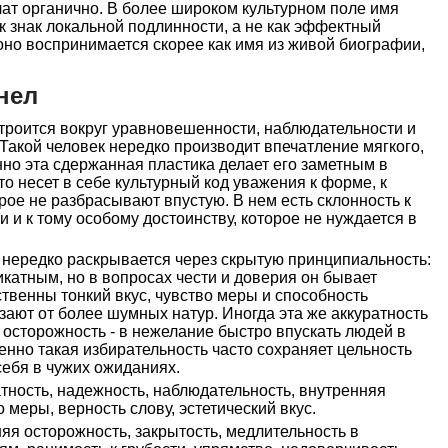
чат органично. В более широком культурном поле имя
 знак локальной подлинности, а не как эффектный
но воспринимается скорее как имя из живой биографии,
нел
троится вокруг уравновешенности, наблюдательности и
Такой человек нередко производит впечатление мягкого,
нно эта сдержанная пластика делает его заметным в
о несет в себе культурный код уважения к форме, к
орое не разбрасывают впустую. В нем есть склонность к
ти и к тому особому достоинству, которое не нуждается в
 нередко раскрывается через скрытую принципиальность:
катным, но в вопросах чести и доверия он бывает
твенны тонкий вкус, чувство меры и способность
зают от более шумных натур. Иногда эта же аккуратность
 осторожность - в нежелание быстро впускать людей в
енно такая избирательность часто сохраняет цельность
себя в чужих ожиданиях.
тность, надежность, наблюдательность, внутренняя
о меры, верность слову, эстетический вкус.
я осторожность, закрытость, медлительность в