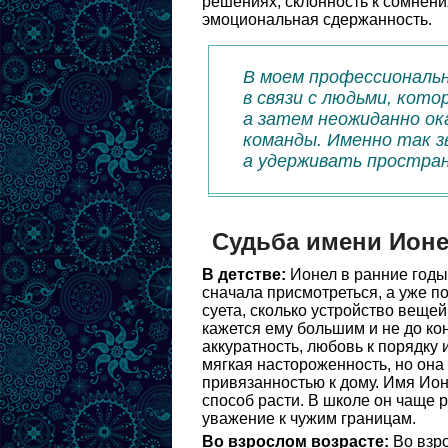
решениях, склонность к сомнени
эмоциональная сдержанность.
В моем профессиональ
в связи с людьми, кот
а затем неожиданно о
команды. Именно так з
а удерживать простра
Судьба имени Ион
В детстве:
Ионел в ранние годы
сначала присмотреться, а уже по
суета, сколько устройство веще
кажется ему большим и не до ко
аккуратность, любовь к порядку 
мягкая настороженность, но она
привязанностью к дому. Имя Ион
способ расти. В школе он чаще р
уважение к чужим границам.
Во взрослом возрасте:
Во взро