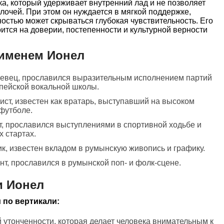
ка, который удерживает внутренний лад и не позволяет
лочей. При этом он нуждается в мягкой поддержке,
остью может скрываться глубокая чувствительность. Его
ится на доверии, постепенности и культурной верности
 именем Ионел
певец, прославился выразительным исполнением партий
пейской вокальной школы.
ист, известен как вратарь, выступавший на высоком
футболе.
ет, прославился выступлениями в спортивной ходьбе и
 стартах.
ик, известен вкладом в румынскую живопись и графику.
нт, прославился в румынской поп- и фолк-сцене.
и Ионел
 по вертикали:
 утонченности, которая делает человека внимательным к