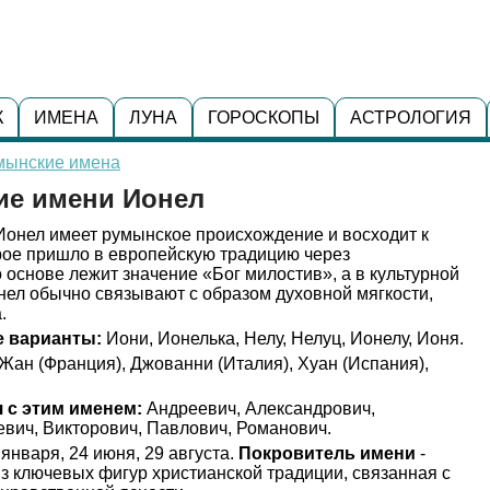
К
ИМЕНА
ЛУНА
ГОРОСКОПЫ
АСТРОЛОГИЯ
мынские имена
ие имени Ионел
онел имеет румынское происхождение и восходит к
рое пришло в европейскую традицию через
 основе лежит значение «Бог милостив», а в культурной
нел обычно связывают с образом духовной мягкости,
.
 варианты:
Иони, Ионелька, Нелу, Нелуц, Ионелу, Ионя.
Жан (Франция), Джованни (Италия), Хуан (Испания),
 с этим именем:
Андреевич, Александрович,
вич, Викторович, Павлович, Романович.
 января, 24 июня, 29 августа.
Покровитель имени
-
из ключевых фигур христианской традиции, связанная с