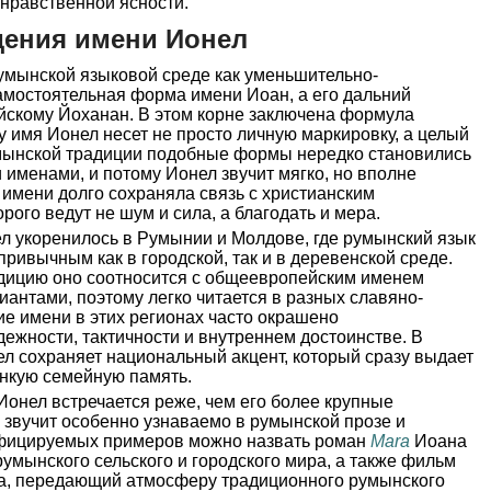
нравственной ясности.
дения имени Ионел
мынской языковой среде как уменьшительно-
амостоятельная форма имени Иоан, а его дальний
ейскому Йоханан. В этом корне заключена формула
у имя Ионел несет не просто личную маркировку, а целый
умынской традиции подобные формы нередко становились
именами, и потому Ионел звучит мягко, но вполне
имени долго сохраняла связь с христианским
рого ведут не шум и сила, а благодать и мера.
л укоренилось в Румынии и Молдове, где румынский язык
привычным как в городской, так и в деревенской среде.
дицию оно соотносится с общеевропейским именем
антами, поэтому легко читается в разных славяно-
ие имени в этих регионах часто окрашено
ежности, тактичности и внутреннем достоинстве. В
л сохраняет национальный акцент, который сразу выдает
онкую семейную память.
Ионел встречается реже, чем его более крупные
 звучит особенно узнаваемо в румынской прозе и
ифицируемых примеров можно назвать роман
Mara
Иоана
умынского сельского и городского мира, а также фильм
а, передающий атмосферу традиционного румынского