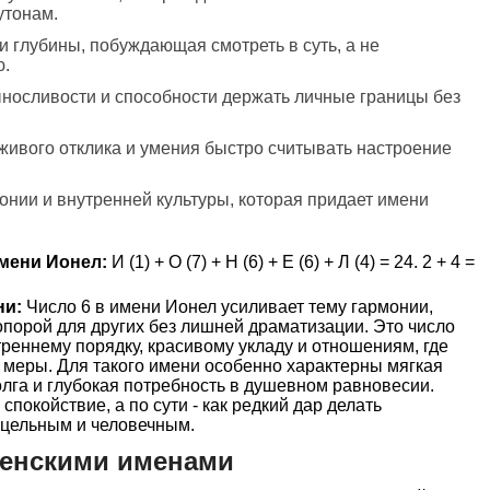
утонам.
 и глубины, побуждающая смотреть в суть, а не
ю.
выносливости и способности держать личные границы без
 живого отклика и умения быстро считывать настроение
монии и внутренней культуры, которая придает имени
мени Ионел:
И (1) + О (7) + Н (6) + Е (6) + Л (4) = 24. 2 + 4 =
ни:
Число 6 в имени Ионел усиливает тему гармонии,
опорой для других без лишней драматизации. Это число
треннему порядку, красивому укладу и отношениям, где
во меры. Для такого имени особенно характерны мягкая
олга и глубокая потребность в душевном равновесии.
спокойствие, а по сути - как редкий дар делать
 цельным и человечным.
женскими именами