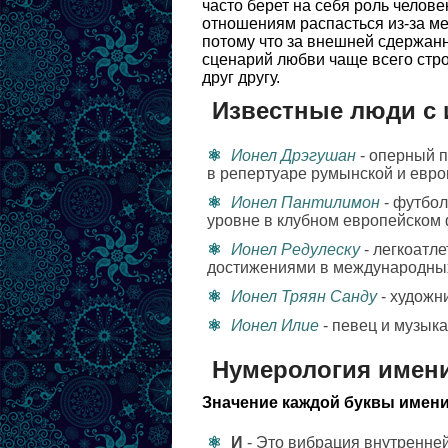
часто берет на себя роль челове
отношениям распасться из-за ме
потому что за внешней сдержанн
сценарий любви чаще всего стро
друг другу.
Известные люди с
Ионел Дрэгушан
- оперный 
в репертуаре румынской и евро
Ионел Пантилимон
- футбол
уровне в клубном европейском 
Ионел Редулеску
- легкоатл
достижениями в международных
Ионел Тряян Санду
- художн
Ионел Илие
- певец и музыка
Нумерология имен
Значение каждой буквы имени
И
- Это вибрация внутренней