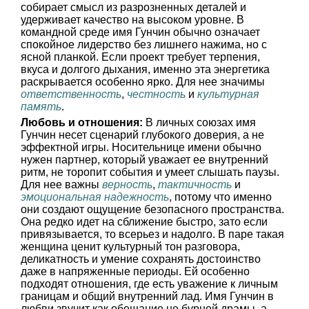
собирает смысл из разрозненных деталей и
удерживает качество на высоком уровне. В
командной среде имя Гунчин обычно означает
спокойное лидерство без лишнего нажима, но с
ясной планкой. Если проект требует терпения,
вкуса и долгого дыхания, именно эта энергетика
раскрывается особенно ярко. Для нее значимы
ответственность
,
честность
и
культурная
память
.
Любовь и отношения:
В личных союзах имя
Гунчин несет сценарий глубокого доверия, а не
эффектной игры. Носительнице имени обычно
нужен партнер, который уважает ее внутренний
ритм, не торопит события и умеет слышать паузы.
Для нее важны
верность
,
тактичность
и
эмоциональная надежность
, потому что именно
они создают ощущение безопасного пространства.
Она редко идет на сближение быстро, зато если
привязывается, то всерьез и надолго. В паре такая
женщина ценит культурный тон разговора,
деликатность и умение сохранять достоинство
даже в напряженные периоды. Ей особенно
подходят отношения, где есть уважение к личным
границам и общий внутренний лад. Имя Гунчин в
любви звучит как обещание не бурной драмы, а