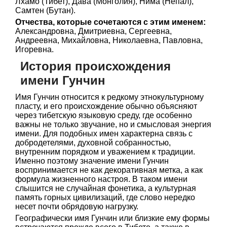
Лхамо (Тибет), Дава (Монголия), Нима (Непал),
Самтен (Бутан).
Отчества, которые сочетаются с этим именем:
Александровна, Дмитриевна, Сергеевна,
Андреевна, Михайловна, Николаевна, Павловна,
Игоревна.
История происхождения
имени Гунчин
Имя Гунчин относится к редкому этнокультурному
пласту, и его происхождение обычно объясняют
через тибетскую языковую среду, где особенно
важны не только звучание, но и смысловая энергия
имени. Для подобных имен характерна связь с
добродетелями, духовной собранностью,
внутренним порядком и уважением к традиции.
Именно поэтому значение имени Гунчин
воспринимается не как декоративная метка, а как
формула жизненного настроя. В таком имени
слышится не случайная фонетика, а культурная
память горных цивилизаций, где слово нередко
несет почти обрядовую нагрузку.
Географически имя Гунчин или близкие ему формы