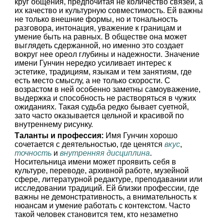
круг общения, предпочитая не количество связей, а
их качество и культурную совместимость. Ей важны
не только внешние формы, но и тональность
разговора, интонация, уважение к границам и
умение быть на равных. В обществе она может
выглядеть сдержанной, но именно это создает
вокруг нее ореол глубины и надежности. Значение
имени Гунчин нередко усиливает интерес к
эстетике, традициям, языкам и тем занятиям, где
есть место смыслу, а не только скорости. С
возрастом в ней особенно заметны самоуважение,
выдержка и способность не растворяться в чужих
ожиданиях. Такая судьба редко бывает суетной,
зато часто оказывается цельной и красивой по
внутреннему рисунку.
Таланты и профессия:
Имя Гунчин хорошо
сочетается с деятельностью, где ценятся
вкус
,
точность
и
внутренняя дисциплина
.
Носительница имени может проявить себя в
культуре, переводе, архивной работе, музейной
сфере, литературной редактуре, преподавании или
исследовании традиций. Ей близки профессии, где
важны не демонстративность, а внимательность к
нюансам и умение работать с контекстом. Часто
такой человек становится тем, кто незаметно