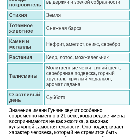
выдержки и зрелой собранности
покровитель
Стихия
Земля
Тотемное
Снежная барса
животное
Камни и
Нефрит, аметист, оникс, серебро
металлы
Растения
Кедр, лотос, можжевельник
Молитвенные четки, синий шелк,
серебряная подвеска, горный
Талисманы
хрусталь, круглый медальон,
аромат ладана
Счастливый
Суббота
день
Значение имени Гунчин звучит особенно
современно именно в 21 веке, когда редкие имена
воспринимаются не как экзотика, а как знак
культурной самостоятельности. Оно подчеркивает
характер человека, который не стремится быть