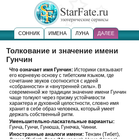
СОННИК
ИМЕНА
ЛУНА
ДАЛЕЕ
Толкование и значение имени
Гунчин
Что означает имя Гунчин:
Историки связывают
его корневую основу с тибетским языком, где
сочетание звуков соотносится с идеей
«собранности» и «внутренней силы». В
современной же традиции значение имени Гунчин
чаще толкуют через призму устойчивости
характера и духовной целостности, словно имя
хранит в себе образ человека, который умеет
держать собственный ритм.
Уменьшительно-ласкательные варианты:
Гунча, Гунчи, Гунюша, Гунечка, Чинни.
Иностранные аналоги имени:
Тензин (Тибет),