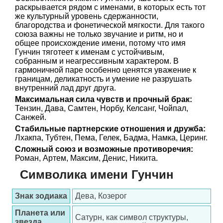
раскрывается рядом с именами, в которых есть тот
же культурный уровень сдержанности,
благородства и фонетической мягкости. Для такого
союза важны не только звучание и ритм, но и
общее происхождение имени, потому что имя
Гунчин тяготеет к именам с устойчивым,
собранным и неагрессивным характером. В
гармоничной паре особенно ценятся уважение к
границам, деликатность и умение не разрушать
внутренний лад друг друга.
Максимальная сила чувств и прочный брак:
Тензин, Дава, Самтен, Норбу, Келсанг, Чойпал,
Санжей.
Стабильные партнерские отношения и дружба:
Лхакпа, Тубтен, Пема, Гелек, Бадма, Намка, Церинг.
Сложный союз и возможные противоречия:
Роман, Артем, Максим, Денис, Никита.
Символика имени Гунчин
Знак зодиака
Дева, Козерог
Планета или
Сатурн, как символ структуры,
звезда