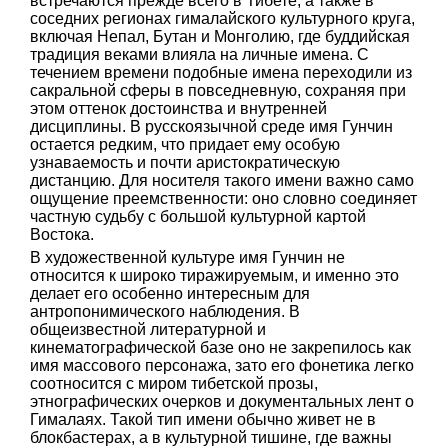
встречаются прежде всего в Тибете, а также в
соседних регионах гималайского культурного круга,
включая Непал, Бутан и Монголию, где буддийская
традиция веками влияла на личные имена. С
течением времени подобные имена переходили из
сакральной сферы в повседневную, сохраняя при
этом оттенок достоинства и внутренней
дисциплины. В русскоязычной среде имя Гунчин
остается редким, что придает ему особую
узнаваемость и почти аристократическую
дистанцию. Для носителя такого имени важно само
ощущение преемственности: оно словно соединяет
частную судьбу с большой культурной картой
Востока.
В художественной культуре имя Гунчин не
относится к широко тиражируемым, и именно это
делает его особенно интересным для
антропонимического наблюдения. В
общеизвестной литературной и
кинематографической базе оно не закрепилось как
имя массового персонажа, зато его фонетика легко
соотносится с миром тибетской прозы,
этнографических очерков и документальных лент о
Гималаях. Такой тип имени обычно живет не в
блокбастерах, а в культурной тишине, где важны