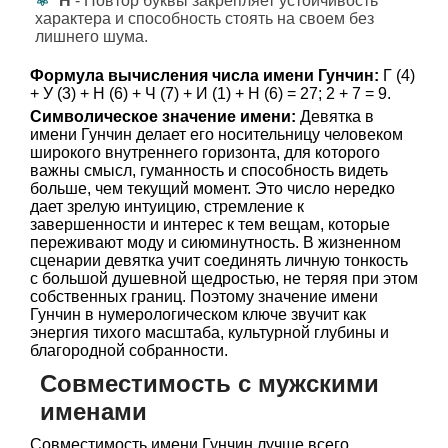
Н
- Повтор буквы закрепляет устойчивость
характера и способность стоять на своем без
лишнего шума.
Формула вычисления числа имени Гунчин:
Г (4)
+ У (3) + Н (6) + Ч (7) + И (1) + Н (6) = 27; 2 + 7 = 9.
Символическое значение имени:
Девятка в
имени Гунчин делает его носительницу человеком
широкого внутреннего горизонта, для которого
важны смысл, гуманность и способность видеть
больше, чем текущий момент. Это число нередко
дает зрелую интуицию, стремление к
завершенности и интерес к тем вещам, которые
переживают моду и сиюминутность. В жизненном
сценарии девятка учит соединять личную тонкость
с большой душевной щедростью, не теряя при этом
собственных границ. Поэтому значение имени
Гунчин в нумерологическом ключе звучит как
энергия тихого масштаба, культурной глубины и
благородной собранности.
Совместимость с мужскими
именами
Совместимость имени Гунчин лучше всего