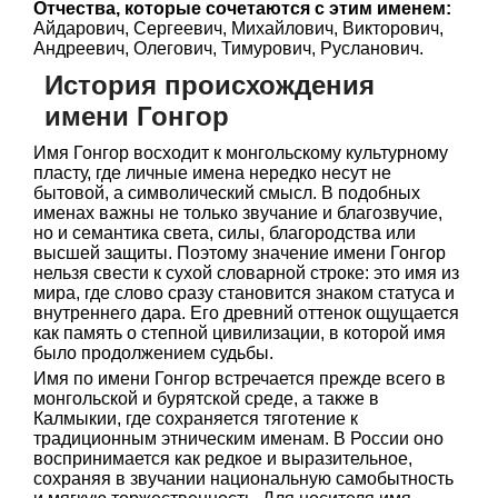
Отчества, которые сочетаются с этим именем:
Айдарович, Сергеевич, Михайлович, Викторович,
Андреевич, Олегович, Тимурович, Русланович.
История происхождения
имени Гонгор
Имя Гонгор восходит к монгольскому культурному
пласту, где личные имена нередко несут не
бытовой, а символический смысл. В подобных
именах важны не только звучание и благозвучие,
но и семантика света, силы, благородства или
высшей защиты. Поэтому значение имени Гонгор
нельзя свести к сухой словарной строке: это имя из
мира, где слово сразу становится знаком статуса и
внутреннего дара. Его древний оттенок ощущается
как память о степной цивилизации, в которой имя
было продолжением судьбы.
Имя по имени Гонгор встречается прежде всего в
монгольской и бурятской среде, а также в
Калмыкии, где сохраняется тяготение к
традиционным этническим именам. В России оно
воспринимается как редкое и выразительное,
сохраняя в звучании национальную самобытность