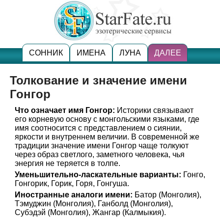
СОННИК
ИМЕНА
ЛУНА
ДАЛЕЕ
Толкование и значение имени
Гонгор
Что означает имя Гонгор:
Историки связывают
его корневую основу с монгольскими языками, где
имя соотносится с представлением о сиянии,
яркости и внутреннем величии. В современной же
традиции значение имени Гонгор чаще толкуют
через образ светлого, заметного человека, чья
энергия не теряется в толпе.
Уменьшительно-ласкательные варианты:
Гонго,
Гонгорик, Горик, Горя, Гонгуша.
Иностранные аналоги имени:
Батор (Монголия),
Тэмуджин (Монголия), Ганболд (Монголия),
Субэдэй (Монголия), Жангар (Калмыкия).