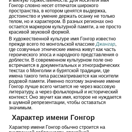
и мягкую торжественность. Для носителя имя
Гонгор словно несет отпечаток широкого
пространства, в котором ценятся выдержка,
достоинство и умение держать осанку не только
телом, но и характером. В разных регионах оно
остается маркером культурной памяти, а не просто
красивой звуковой формой.
В художественной культуре имя Гонгор известно
прежде всего по монгольской классике
Джангар
,
где созвучные этнические имена живут как часть
героического эпоса и народного представления о
доблести. В современном культурном поле оно
встречается в документальных и этнографических
текстах о Монголии и бурятской традиции, где
имена такого типа рассматриваются как носители
родовой памяти. Именно поэтому значение имени
Гонгор лучше всего читается не через массовую
литературу, а через фольклорный и исторический
контекст. Оно звучит как имя, которое не нуждается
в шумной репрезентации, чтобы оставаться
значимым.
Характер имени Гонгор
Характер имени Гонгор обычно строится на