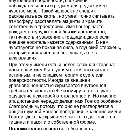
внутренней собранности, спокойной
наблюдательности и редком для редких имен
чувстве меры. Такой человек не спешит
раскрывать все карты, но умеет точно считывать
атмосферу, расставлять акценты и хранить
собственную траекторию. Имя Гонгор часто
рождает натуру, которой близки достоинство,
тактичность и уважение к традиции, даже если
внешне носитель кажется сдержанным. В нем
чувствуется не показная сила, а глубокий стержень,
который проявляется в поступках, а не в
декларациях.
При этом у имени есть и более сложная сторона:
носитель может быть упрям в том, что считает
истинным, и не слишком терпим к суете или
поверхностности. Иногда за внешней
уравновешенностью скрывается внутренняя
требовательность к себе и к миру, а это создает
ощущение некоторой отстраненности. Но именно
эта дистанция нередко делает имя Гонгор особенно
благородным, потому что оно не растворяется в
общей шумной манере поведения. Значение имени
Гонгор здесь раскрывается как союз достоинства,
тишины и памяти о собственной форме.
Положительные черты:
собранность,