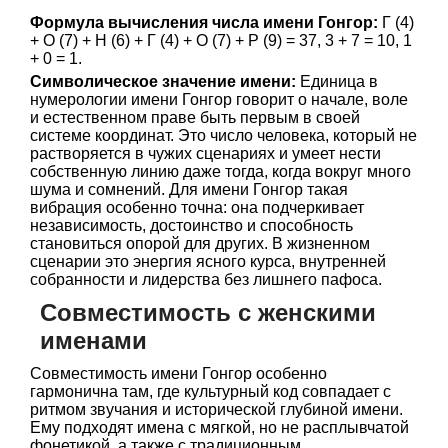
Формула вычисления числа имени Гонгор:
Г (4)
+ О (7) + Н (6) + Г (4) + О (7) + Р (9) = 37, 3 + 7 = 10, 1
+ 0 = 1.
Символическое значение имени:
Единица в
нумерологии имени Гонгор говорит о начале, воле
и естественном праве быть первым в своей
системе координат. Это число человека, который не
растворяется в чужих сценариях и умеет нести
собственную линию даже тогда, когда вокруг много
шума и сомнений. Для имени Гонгор такая
вибрация особенно точна: она подчеркивает
независимость, достоинство и способность
становиться опорой для других. В жизненном
сценарии это энергия ясного курса, внутренней
собранности и лидерства без лишнего пафоса.
Совместимость с женскими
именами
Совместимость имени Гонгор особенно
гармонична там, где культурный код совпадает с
ритмом звучания и исторической глубиной имени.
Ему подходят имена с мягкой, но не расплывчатой
фонетикой, а также с традиционным