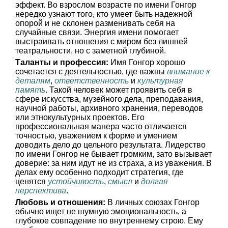
эффект. Во взрослом возрасте по имени Гонгор
нередко узнают того, кто умеет быть надежной
опорой и не склонен разменивать себя на
случайные связи. Энергия имени помогает
выстраивать отношения с миром без лишней
театральности, но с заметной глубиной.
Таланты и профессия:
Имя Гонгор хорошо
сочетается с деятельностью, где важны
внимание к
деталям
,
ответственность
и
культурная
память
. Такой человек может проявить себя в
сфере искусства, музейного дела, преподавания,
научной работы, архивного хранения, переводов
или этнокультурных проектов. Его
профессиональная манера часто отличается
точностью, уважением к форме и умением
доводить дело до цельного результата. Лидерство
по имени Гонгор не бывает громким, зато вызывает
доверие: за ним идут не из страха, а из уважения. В
делах ему особенно подходит стратегия, где
ценятся
устойчивость
,
смысл
и
долгая
перспектива
.
Любовь и отношения:
В личных союзах Гонгор
обычно ищет не шумную эмоциональность, а
глубокое совпадение по внутреннему строю. Ему