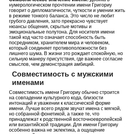
нумерологическом прочтении имени Григориу
говорит о дипломатичности, чуткости и умении жить
в режиме тонкого баланса. Это число не любит
грубого давления, зато прекрасно чувствует
нюансы общения, скрытые мотивы и
эмоциональные полутона. Для носителя имени
такой код часто означает способность быть
посредником, хранителем мира и человеком,
который соединяет противоположности без
лишнего шума. В жизни это рождает спокойную, но
сильную манеру присутствия, где важнее согласие
смыслов, чем демонстрация амбиций.
Совместимость с мужскими
именами
Совместимость имени Григориу обычно строится
на совпадении культурного кода, близости
интонаций и уважении к классической форме
имени. Лучше всего рядом звучат имена с мягкой,
но собранной фонетикой, а также те, что
принадлежат к родственной восточноевропейской
или византийской традиции. Для имени Григориу
особенно важна не эклектика, а ощущение