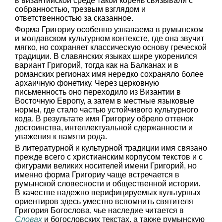
в византийской среде такой корень связывали с
собранностью, трезвым взглядом и
ответственностью за сказанное.
Форма Григориу особенно узнаваема в румынском
и молдавском культурном контексте, где она звучит
мягко, но сохраняет классическую основу греческой
традиции. В славянских языках шире укоренился
вариант Григорий, тогда как на Балканах и в
романских регионах имя нередко сохраняло более
архаичную фонетику. Через церковную
письменность оно переходило из Византии в
Восточную Европу, а затем в местные языковые
нормы, где стало частью устойчивого культурного
кода. В результате имя Григориу обрело оттенок
достоинства, интеллектуальной сдержанности и
уважения к памяти рода.
В литературной и культурной традиции имя связано
прежде всего с христианским корпусом текстов и с
фигурами великих носителей имени Григорий, но
именно форма Григориу чаще встречается в
румынской словесности и общественной истории.
В качестве надежно верифицируемых культурных
ориентиров здесь уместно вспомнить святителя
Григория Богослова, чье наследие читается в
Словах
и богословских текстах, а также румынскую