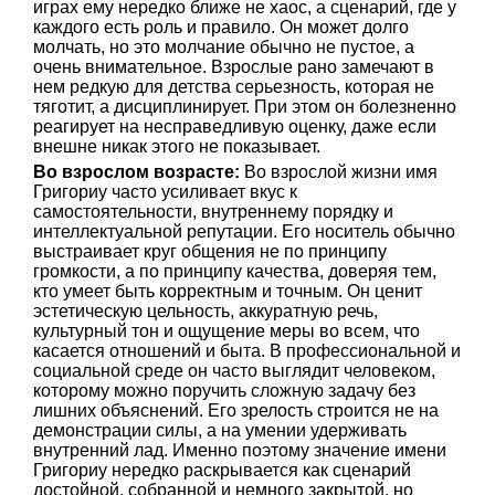
играх ему нередко ближе не хаос, а сценарий, где у
каждого есть роль и правило. Он может долго
молчать, но это молчание обычно не пустое, а
очень внимательное. Взрослые рано замечают в
нем редкую для детства серьезность, которая не
тяготит, а дисциплинирует. При этом он болезненно
реагирует на несправедливую оценку, даже если
внешне никак этого не показывает.
Во взрослом возрасте:
Во взрослой жизни имя
Григориу часто усиливает вкус к
самостоятельности, внутреннему порядку и
интеллектуальной репутации. Его носитель обычно
выстраивает круг общения не по принципу
громкости, а по принципу качества, доверяя тем,
кто умеет быть корректным и точным. Он ценит
эстетическую цельность, аккуратную речь,
культурный тон и ощущение меры во всем, что
касается отношений и быта. В профессиональной и
социальной среде он часто выглядит человеком,
которому можно поручить сложную задачу без
лишних объяснений. Его зрелость строится не на
демонстрации силы, а на умении удерживать
внутренний лад. Именно поэтому значение имени
Григориу нередко раскрывается как сценарий
достойной, собранной и немного закрытой, но