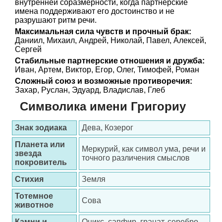
внутренней соразмерности, когда партнерские
имена поддерживают его достоинство и не
разрушают ритм речи.
Максимальная сила чувств и прочный брак:
Даниил, Михаил, Андрей, Николай, Павел, Алексей,
Сергей
Стабильные партнерские отношения и дружба:
Иван, Артем, Виктор, Егор, Олег, Тимофей, Роман
Сложный союз и возможные противоречия:
Захар, Руслан, Эдуард, Владислав, Глеб
Символика имени Григориу
Знак зодиака
Дева, Козерог
Планета или
Меркурий, как символ ума, речи и
звезда
точного различения смыслов
покровитель
Стихия
Земля
Тотемное
Сова
животное
Камни и
Оникс, сапфир, гранат, серебро,