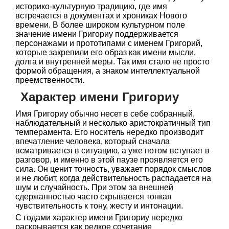
историко-культурную традицию, где имя
встречается в документах и хрониках Нового
времени. В более широком культурном поле
значение имени Григориу поддерживается
персонажами и прототипами с именем Григорий,
которые закрепили его образ как имени мысли,
долга и внутренней меры. Так имя стало не просто
формой обращения, а знаком интеллектуальной
преемственности.
Характер имени Григориу
Имя Григориу обычно несет в себе собранный,
наблюдательный и несколько аристократичный тип
темперамента. Его носитель нередко производит
впечатление человека, который сначала
всматривается в ситуацию, а уже потом вступает в
разговор, и именно в этой паузе проявляется его
сила. Он ценит точность, уважает порядок смыслов
и не любит, когда действительность распадается на
шум и случайность. При этом за внешней
сдержанностью часто скрывается тонкая
чувствительность к тону, жесту и интонации.
С годами характер имени Григориу нередко
раскрывается как редкое сочетание