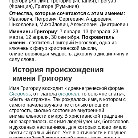
Грегори (Англия), Грегорио (Испания), Грегуар
(Франция), Григоре (Румыния)
Отчества, которые сочетаются с этим именем:
Иванович, Петрович, Сергеевич, Андреевич,
Николаевич, Михайлович, Алексеевич, Дмитриевич
Именины Григориу:
7 января, 13 февраля, 23
марта, 12 апреля, 30 сентября.
Покровитель
имени
- святитель Григорий Богослов, одна из
ключевых фигур христианской мысли,
олицетворяющая мудрость, духовную дисциплину и
силу слова.
История происхождения
имени Григориу
Имя Григориу восходит к древнегреческой форме
Gregorios
, от глагола
gregorein
, то есть «не спать»,
«быть на страже». Так рождалось имя, в котором с
самого начала звучала не столько внешняя
строгость, сколько состояние внутренней
внимательности к миру. В христианской традиции
оно закрепилось как имя людей ученых, богословов
и духовных наставников, для которых слово имело
почти сакральный вес. Уже в античности и позднее