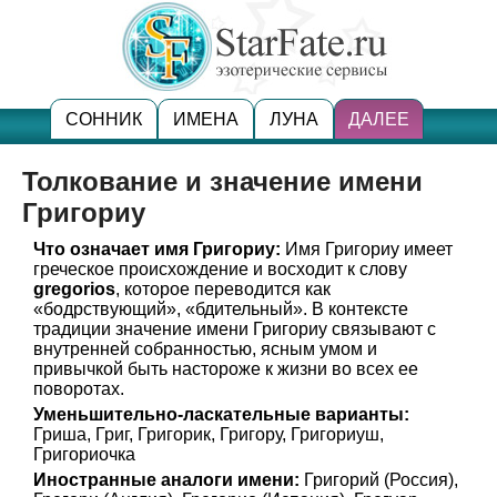
СОННИК
ИМЕНА
ЛУНА
ДАЛЕЕ
Толкование и значение имени
Григориу
Что означает имя Григориу:
Имя Григориу имеет
греческое происхождение и восходит к слову
gregorios
, которое переводится как
«бодрствующий», «бдительный». В контексте
традиции значение имени Григориу связывают с
внутренней собранностью, ясным умом и
привычкой быть настороже к жизни во всех ее
поворотах.
Уменьшительно-ласкательные варианты:
Гриша, Григ, Григорик, Григору, Григориуш,
Григориочка
Иностранные аналоги имени:
Григорий (Россия),