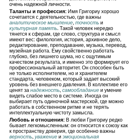
очень надежной личности.
Таланты и профессия:
Имя Григориу хорошо
сочетается с деятельностью, где важны
аналитическое мышление
,
точность
и
культурная память
. Такой человек нередко
тянется к сферам, где слово, структура и смысл
имеют вес: филология, история, архивное дело,
редактирование, преподавание, музыка, перевод,
музейная работа. Ему свойственно работать
глубоко, без лишнего шума, но с ощутимым
качеством результата, и именно это формирует его
профессиональный авторитет. Он способен быть
не только исполнителем, но и хранителем
стандарта, человеком, который задает высокий
уровень без внешнего давления. В коллективе его
ценят за
надежность
,
самообладание
и умение
видеть слабое место в системе. Иногда он
выбирает путь одиночной мастерской, где можно
работать в собственном ритме и не терять
интеллектуальную чистоту замысла.
Любовь и отношения:
В любви Григориу редко
бывает легкомысленным: он относится к союзу как
к пространству доверия, где особенно важны
верность
,
уважение
и
эмоциональная