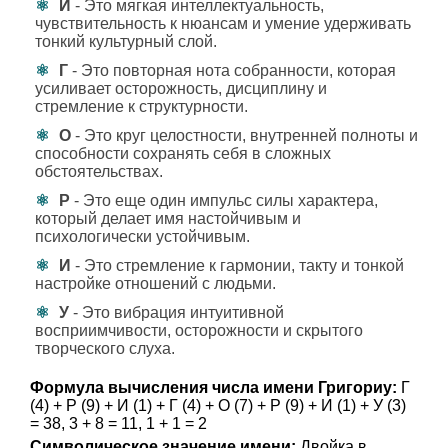
И
- Это мягкая интеллектуальность,
чувствительность к нюансам и умение удерживать
тонкий культурный слой.
Г
- Это повторная нота собранности, которая
усиливает осторожность, дисциплину и
стремление к структурности.
О
- Это круг целостности, внутренней полноты и
способности сохранять себя в сложных
обстоятельствах.
Р
- Это еще один импульс силы характера,
который делает имя настойчивым и
психологически устойчивым.
И
- Это стремление к гармонии, такту и тонкой
настройке отношений с людьми.
У
- Это вибрация интуитивной
восприимчивости, осторожности и скрытого
творческого слуха.
Формула вычисления числа имени Григориу:
Г
(4) + Р (9) + И (1) + Г (4) + О (7) + Р (9) + И (1) + У (3)
= 38, 3 + 8 = 11, 1 + 1 = 2
Символическое значение имени:
Двойка в