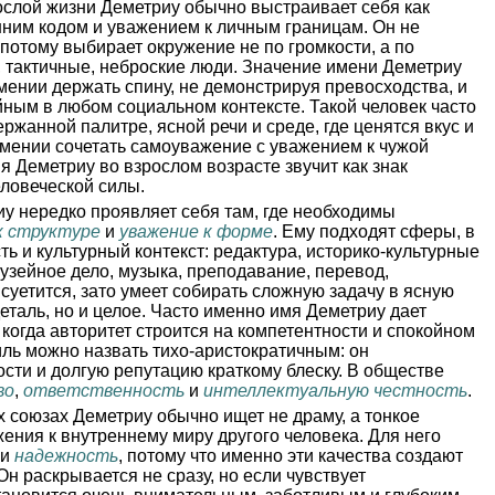
слой жизни Деметриу обычно выстраивает себя как
ним кодом и уважением к личным границам. Он не
 потому выбирает окружение не по громкости, а по
е, тактичные, неброские люди. Значение имени Деметриу
мении держать спину, не демонстрируя превосходства, и
йным в любом социальном контексте. Такой человек часто
ержанной палитре, ясной речи и среде, где ценятся вкус и
 умении сочетать самоуважение с уважением к чужой
я Деметриу во взрослом возрасте звучит как знак
еловеческой силы.
у нередко проявляет себя там, где необходимы
 к структуре
и
уважение к форме
. Ему подходят сферы, в
ь и культурный контекст: редактура, историко-культурные
музейное дело, музыка, преподавание, перевод,
суетится, зато умеет собирать сложную задачу в ясную
еталь, но и целое. Часто именно имя Деметриу дает
 когда авторитет строится на компетентности и спокойном
ль можно назвать тихо-аристократичным: он
сти и долгую репутацию краткому блеску. В обществе
во
,
ответственность
и
интеллектуальную честность
.
 союзах Деметриу обычно ищет не драму, а тонкое
жения к внутреннему миру другого человека. Для него
и
надежность
, потому что именно эти качества создают
н раскрывается не сразу, но если чувствует