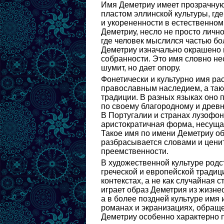
Имя Деметриу имеет прозрачную
пластом эллинской культуры, гд
и укорененности в естественном
Деметриу, несло не просто личн
где человек мыслился частью бо
Деметриу изначально окрашено в
собранности. Это имя словно нес
шумит, но дает опору.
Фонетически и культурно имя ра
православным наследием, а такж
традиции. В разных языках оно
по своему благородному и древн
В Португалии и странах лузофон
аристократичная форма, несущая
Такое имя по имени Деметриу о
разбрасывается словами и ценит
преемственности.
В художественной культуре родс
греческой и европейской традици
контекстах, а не как случайная 
играет образ Деметрия из жизне
а в более поздней культуре имя
романах и экранизациях, обраще
Деметриу особенно характерно п