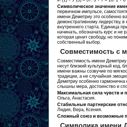
Символическое значение име
первичном импульсе, самостоят
имени Деметриу это особенно ва
демонстративному лидерству, в 
внутреннего старта. Единица пр
начинать, обозначать курс и не 
которая ценит свободу, но поним
собственный выбор.
Совместимость с 
Совместимость имени Деметриу 
несут близкий культурный код, б
имени важны созвучие по мягкос
традиции, а не случайная эмоци
Деметриу особенно гармонична 
слышны мера, достоинство и спо
Максимальная сила чувств и 
Ольга, Анастасия.
Стабильные партнерские отн
Лидия, Вера, Ксения.
Сложный союз и возможные п
Символика имени 