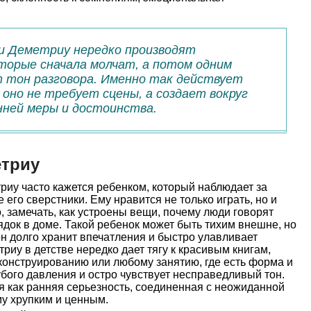
и Деметриу нередко производят
торые сначала молчат, а потом одним
 тон разговора. Именно так действует
: оно не требует сцены, а создает вокруг
нней меры и достоинства.
етриу
риу часто кажется ребенком, который наблюдает за
его сверстники. Ему нравится не только играть, но и
 замечать, как устроены вещи, почему люди говорят
ядок в доме. Такой ребенок может быть тихим внешне, но
н долго хранит впечатления и быстро улавливает
риу в детстве нередко дает тягу к красивым книгам,
конструированию или любому занятию, где есть форма и
убого давления и остро чувствует несправедливый тон.
я как ранняя серьезность, соединенная с неожиданной
му хрупким и ценным.