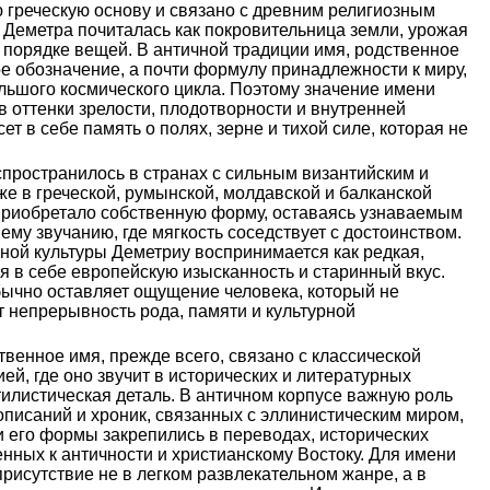
 греческую основу и связано с древним религиозным
е Деметра почиталась как покровительница земли, урожая
 порядке вещей. В античной традиции имя, родственное
ое обозначение, а почти формулу принадлежности к миру,
льшого космического цикла. Поэтому значение имени
 оттенки зрелости, плодотворности и внутренней
ет в себе память о полях, зерне и тихой силе, которая не
спространилось в странах с сильным византийским и
е в греческой, румынской, молдавской и балканской
 приобретало собственную форму, оставаясь узнаваемым
ему звучанию, где мягкость соседствует с достоинством.
ной культуры Деметриу воспринимается как редкая,
 в себе европейскую изысканность и старинный вкус.
бычно оставляет ощущение человека, который не
 непрерывность рода, памяти и культурной
твенное имя, прежде всего, связано с классической
ей, где оно звучит в исторических и литературных
стилистическая деталь. В античном корпусе важную роль
описаний и хроник, связанных с эллинистическим миром,
 и его формы закрепились в переводах, исторических
нных к античности и христианскому Востоку. Для имени
рисутствие не в легком развлекательном жанре, а в