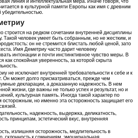
довая линия и интеллектуальная мера. Иначе говоря, что
 читается в культурной памяти Европы как имя с древним
й убедительностью.
метриу
о строится на редком сочетании внутренней дисциплины
у. Такой человек умеет быть собранным, но не жестким, и
ородистость: он не стремится блистать любой ценой, зато
жеста. Имя Деметриу часто дарит человеку
вать интонации и почти инстинктивное чувство меры. В
я как спокойная уверенность, за которой скрыта
льность.
иу не исключает внутренней требовательности к себе и к
руг. Он может долго присматриваться, прежде чем
шумные декларации, а доказанную надежность. В нем
ной жизни, где важны не только успех и результат, но и
шений, культурная память. Иногда такой характер по
 осторожным, но именно эта осторожность защищает его
связей.
ательность, надежность, выдержка, деликатность,
ость принципам, эстетический вкус, внутренняя
сть, излишняя осторожность, медлительность в
о, склонность к сомнениям, эмоциональная