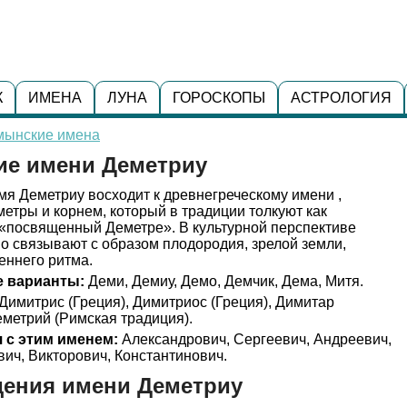
К
ИМЕНА
ЛУНА
ГОРОСКОПЫ
АСТРОЛОГИЯ
мынские имена
ие имени Деметриу
я Деметриу восходит к древнегреческому имени ,
етры и корнем, который в традиции толкуют как
«посвященный Деметре». В культурной перспективе
о связывают с образом плодородия, зрелой земли,
еннего ритма.
 варианты:
Деми, Демиу, Демо, Демчик, Дема, Митя.
Димитрис (Греция), Димитриос (Греция), Димитар
еметрий (Римская традиция).
 с этим именем:
Александрович, Сергеевич, Андреевич,
ич, Викторович, Константинович.
дения имени Деметриу