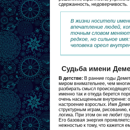
сдержанность, недоверчивость.
В жизни носители имен
впечатление людей, ко
точным словом меняют
редкое, но сильное имя
человека ореол внутре
Судьба имени Дем
В детстве:
В ранние годы Демет
миром внимательнее, чем многие 
разбирать смысл происходящего,
именно так и откуда берется пор
очень насыщенным внутренне: о
настроение взрослых. Имя Демет
структурным играм, рисованию, 
логика. При этом он не любит гр
Его базовая энергия проявляетс
нежностью к тому, что кажется е