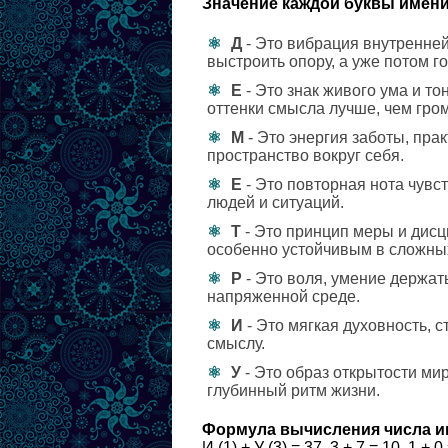
Значение каждой буквы имени
Д
- Это вибрация внутренней
выстроить опору, а уже потом г
Е
- Это знак живого ума и т
оттенки смысла лучше, чем гро
М
- Это энергия заботы, пра
пространство вокруг себя.
Е
- Это повторная нота чув
людей и ситуаций.
Т
- Это принцип меры и дисц
особенно устойчивым в сложных
Р
- Это воля, умение держат
напряженной среде.
И
- Это мягкая духовность, 
смыслу.
У
- Это образ открытости ми
глубинный ритм жизни.
Формула вычисления числа и
И (1) + У (3) = 37. 3 + 7 = 10. 1 + 0 