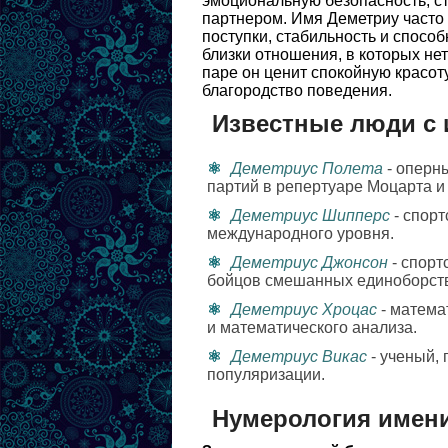
эмоциональную безопасность, с
партнером. Имя Деметриу часто 
поступки, стабильность и спосо
близки отношения, в которых нет
паре он ценит спокойную красот
благородство поведения.
Известные люди с
Деметриус Полета
- оперн
партий в репертуаре Моцарта и
Деметриус Шипперс
- спорт
международного уровня.
Деметриус Джонсон
- спорт
бойцов смешанных единоборств 
Деметриус Хроцас
- матема
и математического анализа.
Деметриус Викас
- ученый, 
популяризации.
Нумерология имен