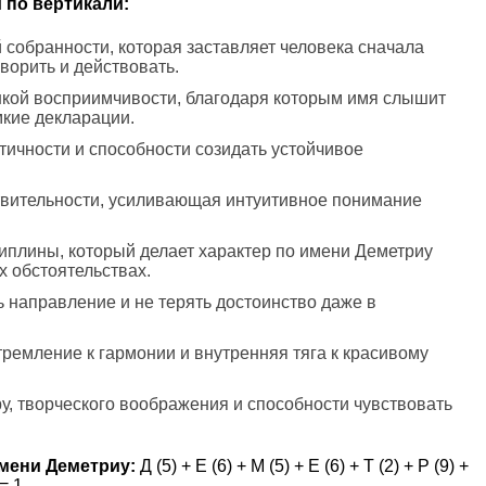
 по вертикали:
 собранности, которая заставляет человека сначала
оворить и действовать.
онкой восприимчивости, благодаря которым имя слышит
мкие декларации.
ктичности и способности созидать устойчивое
ствительности, усиливающая интуитивное понимание
иплины, который делает характер по имени Деметриу
 обстоятельствах.
ь направление и не терять достоинство даже в
стремление к гармонии и внутренняя тяга к красивому
ру, творческого воображения и способности чувствовать
мени Деметриу:
Д (5) + Е (6) + М (5) + Е (6) + Т (2) + Р (9) +
= 1.