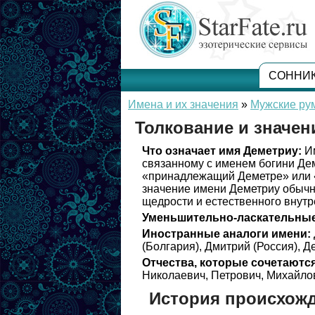
СОННИ
Имена и их значения
»
Мужские ру
Толкование и значен
Что означает имя Деметриу:
Им
связанному с именем богини Дем
«принадлежащий Деметре» или 
значение имени Деметриу обычн
щедрости и естественного внутр
Уменьшительно-ласкательные
Иностранные аналоги имени:
(Болгария), Дмитрий (Россия), Д
Отчества, которые сочетаются
Николаевич, Петрович, Михайлов
История происхож