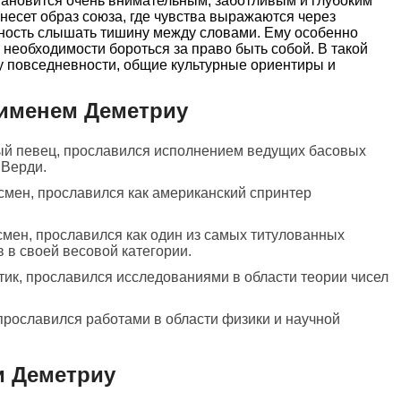
тановится очень внимательным, заботливым и глубоким
несет образ союза, где чувства выражаются через
бность слышать тишину между словами. Ему особенно
 необходимости бороться за право быть собой. В такой
у повседневности, общие культурные ориентиры и
 именем Деметриу
ый певец, прославился исполнением ведущих басовых
 Верди.
смен, прославился как американский спринтер
смен, прославился как один из самых титулованных
в своей весовой категории.
тик, прославился исследованиями в области теории чисел
прославился работами в области физики и научной
и Деметриу