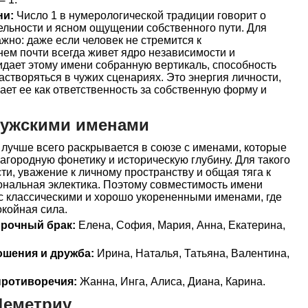
ни:
Число 1 в нумерологической традиции говорит о
ельности и ясном ощущении собственного пути. Для
жно: даже если человек не стремится к
нем почти всегда живет ядро независимости и
идает этому имени собранную вертикаль, способность
растворяться в чужих сценариях. Это энергия личности,
ает ее как ответственность за собственную форму и
мужскими именами
лучше всего раскрывается в союзе с именами, которые
лагородную фонетику и историческую глубину. Для такого
ти, уважение к личному пространству и общая тяга к
ональная эклектика. Поэтому совместимость имени
с классическими и хорошо укорененными именами, где
койная сила.
прочный брак:
Елена, София, Мария, Анна, Екатерина,
ошения и дружба:
Ирина, Наталья, Татьяна, Валентина,
ротиворечия:
Жанна, Инга, Алиса, Диана, Карина.
Деметриу