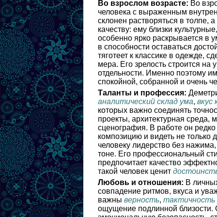
Во взрослом возрасте:
Во взро
человека с выраженным внутрен
склонен растворяться в толпе, а
качеству: ему близки культурны
особенно ярко раскрывается в у
в способности оставаться досто
тяготеет к классике в одежде, сд
мера. Его зрелость строится на
отдельности. Именно поэтому им
спокойной, собранной и очень ч
Таланты и профессия:
Деметри
аналитический склад ума
,
вкус
которых важно соединять точност
проекты, архитектурная среда, 
сценография. В работе он редко 
композицию и видеть не только д
человеку лидерство без нажима,
тоне. Его профессиональный сти
предпочитает качество эффектно
такой человек ценит
достоинст
Любовь и отношения:
В личных
совпадение ритмов, вкуса и ува
важны
верность
,
тактичность
ощущение подлинной близости. О