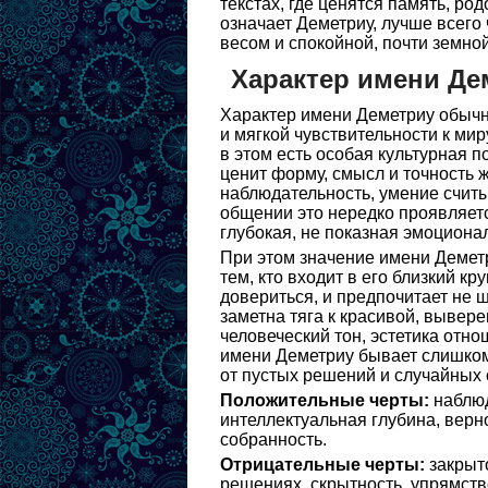
текстах, где ценятся память, ро
означает Деметриу, лучше всего
весом и спокойной, почти земно
Характер имени Де
Характер имени Деметриу обычн
и мягкой чувствительности к мир
в этом есть особая культурная п
ценит форму, смысл и точность 
наблюдательность, умение считы
общении это нередко проявляетс
глубокая, не показная эмоциона
При этом значение имени Деметр
тем, кто входит в его близкий к
довериться, и предпочитает не 
заметна тяга к красивой, выверен
человеческий тон, эстетика отно
имени Деметриу бывает слишком
от пустых решений и случайных 
Положительные черты:
наблюд
интеллектуальная глубина, верн
собранность.
Отрицательные черты:
закрыто
решениях, скрытность, упрямств