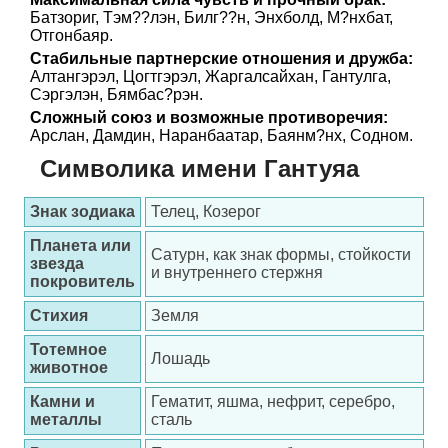
Батзориг, Тэм??лэн, Билг??н, Энхболд, М?нхбат,
Отгонбаяр.
Стабильные партнерские отношения и дружба:
Алтангэрэл, Цогтгэрэл, Жаргалсайхан, Гантулга,
Сэргэлэн, Бямбас?рэн.
Сложный союз и возможные противоречия:
Арслан, Дамдин, Наранбаатар, Баянм?нх, Содном.
Символика имени Гантуяа
Знак зодиака
Телец, Козерог
Планета или
Сатурн, как знак формы, стойкости
звезда
и внутреннего стержня
покровитель
Стихия
Земля
Тотемное
Лошадь
животное
Камни и
Гематит, яшма, нефрит, серебро,
металлы
сталь