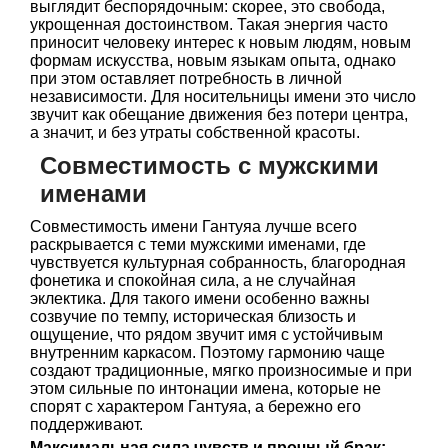
выглядит беспорядочным: скорее, это свобода,
укрощенная достоинством. Такая энергия часто
приносит человеку интерес к новым людям, новым
формам искусства, новым языкам опыта, однако
при этом оставляет потребность в личной
независимости. Для носительницы имени это число
звучит как обещание движения без потери центра,
а значит, и без утраты собственной красоты.
Совместимость с мужскими
именами
Совместимость имени Гантуяа лучше всего
раскрывается с теми мужскими именами, где
чувствуется культурная собранность, благородная
фонетика и спокойная сила, а не случайная
эклектика. Для такого имени особенно важны
созвучие по темпу, историческая близость и
ощущение, что рядом звучит имя с устойчивым
внутренним каркасом. Поэтому гармонию чаще
создают традиционные, мягко произносимые и при
этом сильные по интонации имена, которые не
спорят с характером Гантуяа, а бережно его
поддерживают.
Максимальная сила чувств и прочный брак: