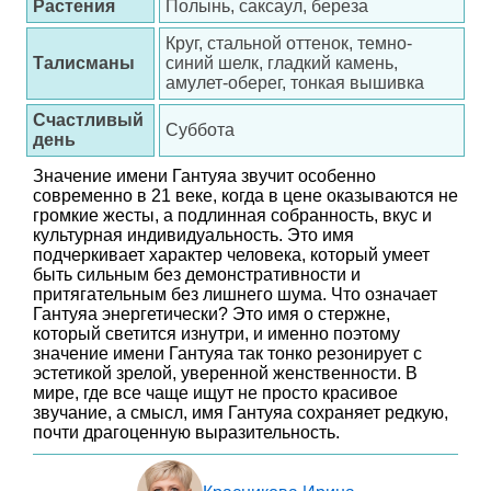
Растения
Полынь, саксаул, береза
Круг, стальной оттенок, темно-
Талисманы
синий шелк, гладкий камень,
амулет-оберег, тонкая вышивка
Счастливый
Суббота
день
Значение имени Гантуяа звучит особенно
современно в 21 веке, когда в цене оказываются не
громкие жесты, а подлинная собранность, вкус и
культурная индивидуальность. Это имя
подчеркивает характер человека, который умеет
быть сильным без демонстративности и
притягательным без лишнего шума. Что означает
Гантуяа энергетически? Это имя о стержне,
который светится изнутри, и именно поэтому
значение имени Гантуяа так тонко резонирует с
эстетикой зрелой, уверенной женственности. В
мире, где все чаще ищут не просто красивое
звучание, а смысл, имя Гантуяа сохраняет редкую,
почти драгоценную выразительность.