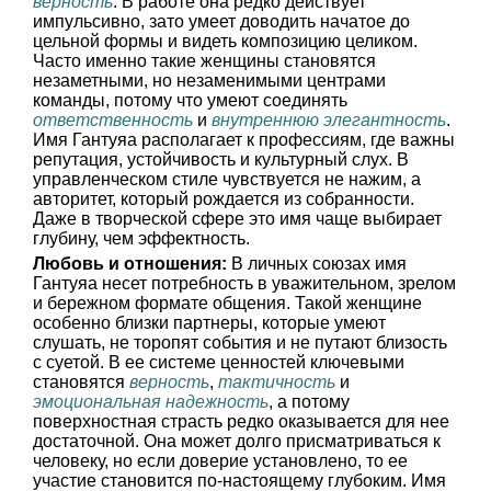
верность
. В работе она редко действует
импульсивно, зато умеет доводить начатое до
цельной формы и видеть композицию целиком.
Часто именно такие женщины становятся
незаметными, но незаменимыми центрами
команды, потому что умеют соединять
ответственность
и
внутреннюю элегантность
.
Имя Гантуяа располагает к профессиям, где важны
репутация, устойчивость и культурный слух. В
управленческом стиле чувствуется не нажим, а
авторитет, который рождается из собранности.
Даже в творческой сфере это имя чаще выбирает
глубину, чем эффектность.
Любовь и отношения:
В личных союзах имя
Гантуяа несет потребность в уважительном, зрелом
и бережном формате общения. Такой женщине
особенно близки партнеры, которые умеют
слушать, не торопят события и не путают близость
с суетой. В ее системе ценностей ключевыми
становятся
верность
,
тактичность
и
эмоциональная надежность
, а потому
поверхностная страсть редко оказывается для нее
достаточной. Она может долго присматриваться к
человеку, но если доверие установлено, то ее
участие становится по-настоящему глубоким. Имя