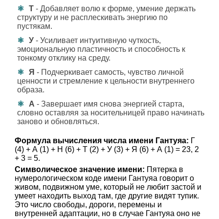
Т
- Добавляет волю к форме, умение держать
структуру и не расплескивать энергию по
пустякам.
У
- Усиливает интуитивную чуткость,
эмоциональную пластичность и способность к
тонкому отклику на среду.
Я
- Подчеркивает самость, чувство личной
ценности и стремление к цельности внутреннего
образа.
А
- Завершает имя снова энергией старта,
словно оставляя за носительницей право начинать
заново и обновляться.
Формула вычисления числа имени Гантуяа:
Г
(4) + А (1) + Н (6) + Т (2) + У (3) + Я (6) + А (1) = 23, 2
+ 3 = 5.
Символическое значение имени:
Пятерка в
нумерологическом коде имени Гантуяа говорит о
живом, подвижном уме, который не любит застой и
умеет находить выход там, где другие видят тупик.
Это число свободы, дороги, перемены и
внутренней адаптации, но в случае Гантуяа оно не