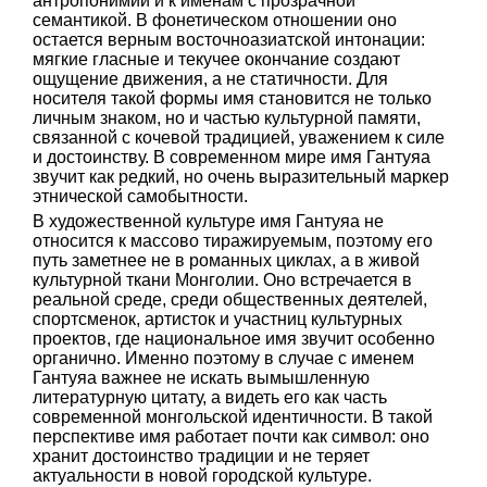
антропонимии и к именам с прозрачной
семантикой. В фонетическом отношении оно
остается верным восточноазиатской интонации:
мягкие гласные и текучее окончание создают
ощущение движения, а не статичности. Для
носителя такой формы имя становится не только
личным знаком, но и частью культурной памяти,
связанной с кочевой традицией, уважением к силе
и достоинству. В современном мире имя Гантуяа
звучит как редкий, но очень выразительный маркер
этнической самобытности.
В художественной культуре имя Гантуяа не
относится к массово тиражируемым, поэтому его
путь заметнее не в романных циклах, а в живой
культурной ткани Монголии. Оно встречается в
реальной среде, среди общественных деятелей,
спортсменок, артисток и участниц культурных
проектов, где национальное имя звучит особенно
органично. Именно поэтому в случае с именем
Гантуяа важнее не искать вымышленную
литературную цитату, а видеть его как часть
современной монгольской идентичности. В такой
перспективе имя работает почти как символ: оно
хранит достоинство традиции и не теряет
актуальности в новой городской культуре.