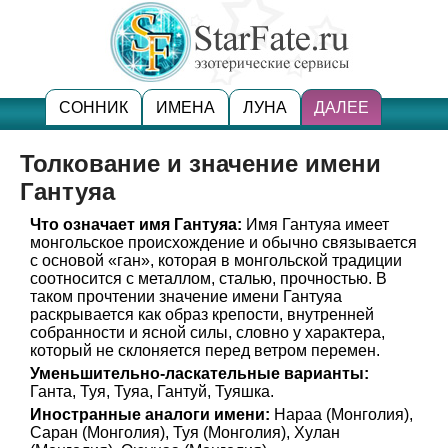
СОННИК
ИМЕНА
ЛУНА
ДАЛЕЕ
Толкование и значение имени
Гантуяа
Что означает имя Гантуяа:
Имя Гантуяа имеет
монгольское происхождение и обычно связывается
с основой «ган», которая в монгольской традиции
соотносится с металлом, сталью, прочностью. В
таком прочтении значение имени Гантуяа
раскрывается как образ крепости, внутренней
собранности и ясной силы, словно у характера,
который не склоняется перед ветром перемен.
Уменьшительно-ласкательные варианты:
Ганта, Туя, Туяа, Гантуй, Туяшка.
Иностранные аналоги имени:
Нараа (Монголия),
Саран (Монголия), Туя (Монголия), Хулан