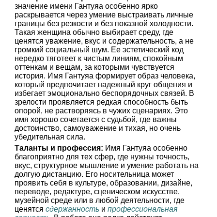
значение имени Гантуяа особенно ярко
раскрывается через умение выстраивать личные
границы без резкости и без показной холодности.
Такая женщина обычно выбирает среду, где
ценятся уважение, вкус и содержательность, а не
громкий социальный шум. Ее эстетический код
нередко тяготеет к чистым линиям, спокойным
оттенкам и вещам, за которыми чувствуется
история. Имя Гантуяа формирует образ человека,
который предпочитает надежный круг общения и
избегает эмоционально беспорядочных связей. В
зрелости проявляется редкая способность быть
опорой, не растворяясь в чужих сценариях. Это
имя хорошо сочетается с судьбой, где важны
достоинство, самоуважение и тихая, но очень
убедительная сила.
Таланты и профессия:
Имя Гантуяа особенно
благоприятно для тех сфер, где нужны точность,
вкус, структурное мышление и умение работать на
долгую дистанцию. Его носительница может
проявить себя в культуре, образовании, дизайне,
переводе, редактуре, сценическом искусстве,
музейной среде или в любой деятельности, где
ценятся
сдержанность
и
профессиональная