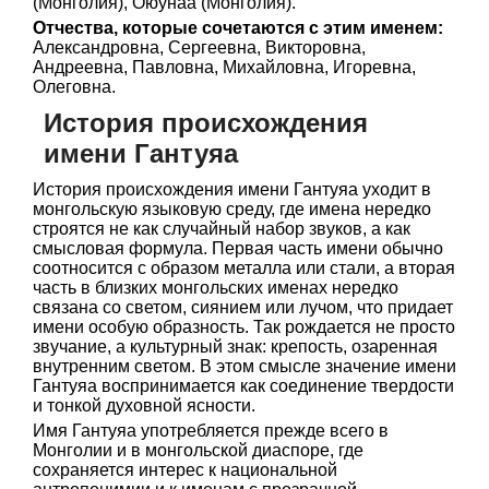
(Монголия), Оюунаа (Монголия).
Отчества, которые сочетаются с этим именем:
Александровна, Сергеевна, Викторовна,
Андреевна, Павловна, Михайловна, Игоревна,
Олеговна.
История происхождения
имени Гантуяа
История происхождения имени Гантуяа уходит в
монгольскую языковую среду, где имена нередко
строятся не как случайный набор звуков, а как
смысловая формула. Первая часть имени обычно
соотносится с образом металла или стали, а вторая
часть в близких монгольских именах нередко
связана со светом, сиянием или лучом, что придает
имени особую образность. Так рождается не просто
звучание, а культурный знак: крепость, озаренная
внутренним светом. В этом смысле значение имени
Гантуяа воспринимается как соединение твердости
и тонкой духовной ясности.
Имя Гантуяа употребляется прежде всего в
Монголии и в монгольской диаспоре, где
сохраняется интерес к национальной