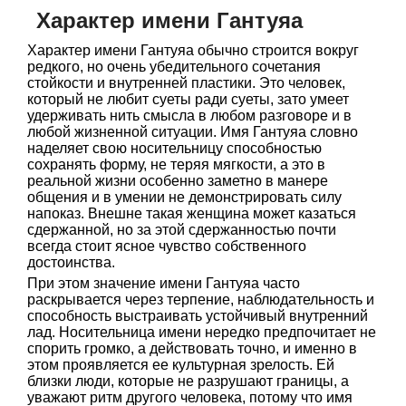
Характер имени Гантуяа
Характер имени Гантуяа обычно строится вокруг
редкого, но очень убедительного сочетания
стойкости и внутренней пластики. Это человек,
который не любит суеты ради суеты, зато умеет
удерживать нить смысла в любом разговоре и в
любой жизненной ситуации. Имя Гантуяа словно
наделяет свою носительницу способностью
сохранять форму, не теряя мягкости, а это в
реальной жизни особенно заметно в манере
общения и в умении не демонстрировать силу
напоказ. Внешне такая женщина может казаться
сдержанной, но за этой сдержанностью почти
всегда стоит ясное чувство собственного
достоинства.
При этом значение имени Гантуяа часто
раскрывается через терпение, наблюдательность и
способность выстраивать устойчивый внутренний
лад. Носительница имени нередко предпочитает не
спорить громко, а действовать точно, и именно в
этом проявляется ее культурная зрелость. Ей
близки люди, которые не разрушают границы, а
уважают ритм другого человека, потому что имя