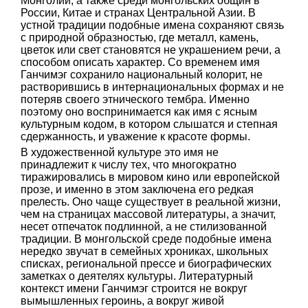
Монголии, а также среди монгольских общин в
России, Китае и странах Центральной Азии. В
устной традиции подобные имена сохраняют связь
с природной образностью, где металл, камень,
цветок или свет становятся не украшением речи, а
способом описать характер. Со временем имя
Ганчимэг сохранило национальный колорит, не
растворившись в интернациональных формах и не
потеряв своего этнического тембра. Именно
поэтому оно воспринимается как имя с ясным
культурным кодом, в котором слышатся и степная
сдержанность, и уважение к красоте формы.
В художественной культуре это имя не
принадлежит к числу тех, что многократно
тиражировались в мировом кино или европейской
прозе, и именно в этом заключена его редкая
прелесть. Оно чаще существует в реальной жизни,
чем на страницах массовой литературы, а значит,
несет отпечаток подлинной, а не стилизованной
традиции. В монгольской среде подобные имена
нередко звучат в семейных хрониках, школьных
списках, региональной прессе и биографических
заметках о деятелях культуры. Литературный
контекст имени Ганчимэг строится не вокруг
вымышленных героинь, а вокруг живой