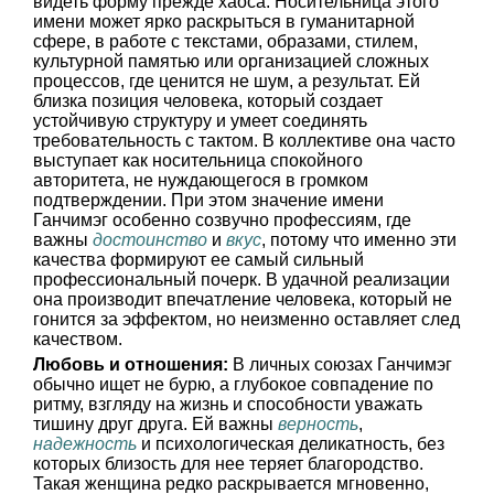
видеть форму прежде хаоса. Носительница этого
имени может ярко раскрыться в гуманитарной
сфере, в работе с текстами, образами, стилем,
культурной памятью или организацией сложных
процессов, где ценится не шум, а результат. Ей
близка позиция человека, который создает
устойчивую структуру и умеет соединять
требовательность с тактом. В коллективе она часто
выступает как носительница спокойного
авторитета, не нуждающегося в громком
подтверждении. При этом значение имени
Ганчимэг особенно созвучно профессиям, где
важны
достоинство
и
вкус
, потому что именно эти
качества формируют ее самый сильный
профессиональный почерк. В удачной реализации
она производит впечатление человека, который не
гонится за эффектом, но неизменно оставляет след
качеством.
Любовь и отношения:
В личных союзах Ганчимэг
обычно ищет не бурю, а глубокое совпадение по
ритму, взгляду на жизнь и способности уважать
тишину друг друга. Ей важны
верность
,
надежность
и психологическая деликатность, без
которых близость для нее теряет благородство.
Такая женщина редко раскрывается мгновенно,