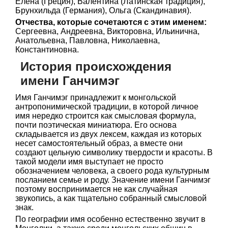
Елена (Греция), Валентина (Латинская традиция),
Брунхильда (Германия), Ольга (Скандинавия).
Отчества, которые сочетаются с этим именем:
Сергеевна, Андреевна, Викторовна, Ильинична,
Анатольевна, Павловна, Николаевна,
Константиновна.
История происхождения
имени Ганчимэг
Имя Ганчимэг принадлежит к монгольской
антропонимической традиции, в которой личное
имя нередко строится как смысловая формула,
почти поэтическая миниатюра. Его основа
складывается из двух лексем, каждая из которых
несет самостоятельный образ, а вместе они
создают цельную символику твердости и красоты. В
такой модели имя выступает не просто
обозначением человека, а своего рода культурным
посланием семье и роду. Значение имени Ганчимэг
поэтому воспринимается не как случайная
звукопись, а как тщательно собранный смысловой
знак.
По географии имя особенно естественно звучит в