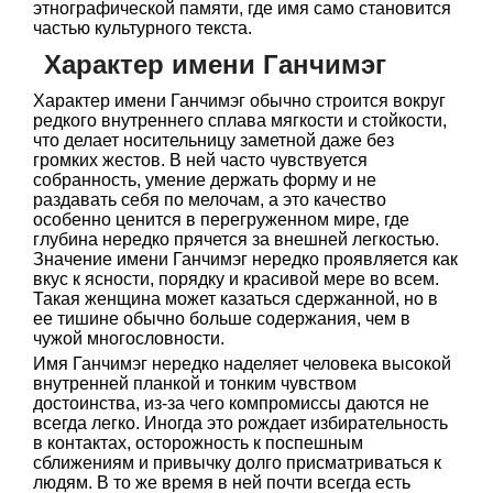
этнографической памяти, где имя само становится
частью культурного текста.
Характер имени Ганчимэг
Характер имени Ганчимэг обычно строится вокруг
редкого внутреннего сплава мягкости и стойкости,
что делает носительницу заметной даже без
громких жестов. В ней часто чувствуется
собранность, умение держать форму и не
раздавать себя по мелочам, а это качество
особенно ценится в перегруженном мире, где
глубина нередко прячется за внешней легкостью.
Значение имени Ганчимэг нередко проявляется как
вкус к ясности, порядку и красивой мере во всем.
Такая женщина может казаться сдержанной, но в
ее тишине обычно больше содержания, чем в
чужой многословности.
Имя Ганчимэг нередко наделяет человека высокой
внутренней планкой и тонким чувством
достоинства, из-за чего компромиссы даются не
всегда легко. Иногда это рождает избирательность
в контактах, осторожность к поспешным
сближениям и привычку долго присматриваться к
людям. В то же время в ней почти всегда есть