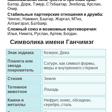
Батор, Дорж, Тэмур, С?хбаатар, Энхболд, Арслан,
Очир.
Стабильные партнерские отношения и дружба:
Чингис, Намжил, Баатар, Жаргал, М?нх,
Алтангэрэл, Батбаяр.
Сложный союз и возможные противоречия:
Илья, Никита, Руслан, Артем, Богдан.
Символика имени Ганчимэг
Знак зодиака
Козерог, Дева
Планета или
Сатурн, как символ формы,
звезда
меры и внутреннего стержня
покровитель
Стихия
Земля
Тотемное
Лошадь
животное
Камни и
Нефрит, оникс, обсидиан,
металлы
серебро, сталь