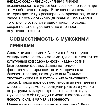
нередко соединяет дисциплину с личной
независимостью и умеет быть разной, не теряя при
этом собственного ядра. В жизненном сценарии
пятерка дает тягу к расширению горизонтов, но не к
хаосу, а к осмысленному движению. Это энергия
того, кто не остается в одной точке, но всегда
сохраняет стиль, достоинство и точность
внутреннего жеста.
Совместимость с мужскими
именами
Совместимость имени Ганчимэг обычно лучше
складывается с теми именами, где слышится тот же
культурный код сдержанности, надежности и
благородной формы. Важны не только
фонетическая гармония, но и историческая
близость пластов, потому что имя Ганчимэг
тяготеет к союзам, в которых нет эклектичного
хаоса. В такой паре совместимость имени Ганчимэг
строится на уважении, созвучии ритмов и умении
не разрушать чужую внутреннюю архитектуру.
Лучше всего ей подходят имена, в которых есть
ясность, сила и мягкая уверенность.
Максимальная сила чувств и прочный брак: