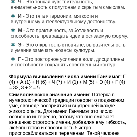
Ч
- Это тонкая чувствительность,
внимательность к полутонам и скрытым смыслам.
И
- Это тяга к гармонии, мягкости и
внутреннему интеллектуальному достоинству.
М
- Это практичность, заботливость и
способность превращать идеи в осязаемую форму.
Э
- Это открытость к новизне, выразительность
и умение замечать нюансы культуры.
Г
- Это повторное усиление воли, дисциплины
и способности сохранять собственный контур.
Формула вычисления числа имени Ганчимэг:
Г
(4) + А (1) + Н (6) + Ч (7) + И (1) + М (5) + Э (4) + Г (4)
= 32, 3 + 2 = 5.
Символическое значение имени:
Пятерка в
нумерологической традиции говорит о подвижном
уме, свободе восприятия и внутренней жажде
живого опыта. Для имени Ганчимэг это число
особенно интересно, потому что оно смягчает
внешнюю строгость имени, добавляя ему гибкость,
любопытство и способность быстро
приспосабливаться к переменам. Такой человек