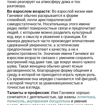
тонко реагирует на атмосферу дома и тон
разговора.
Во взрослом возрасте:
Во взрослой жизни имя
Ганчимэг обычно раскрывается в форме
спокойной, почти аристократической
самодостаточности. Носительница этого имени
редко любит поверхностные связи и предпочитает
людей, с которыми можно разделить культурный
код, вкус к смыслу и уважение к границам. Ее
манера держаться часто производит впечатление
сдержанной уверенности, а эстетические
предпочтения тяготеют к качеству, а не к
демонстративности. Значение имени Ганчимэг во
взрослом возрасте связано с умением сохранять
внутренний лад даже там, где вокруг много чужого
шума. Такая женщина обычно ценит ясные
договоренности, благородную форму общения и
среду, в которой не приходится играть чужую роль.
Со временем она нередко становится той фигурой,
к которой тянутся за уравновешенностью и
точностью взгляда.
Таланты и профессия:
Имя Ганчимэг хорошо
сочетается с деятельностью, где важны
эстетика
,
точность
,
внутренняя дисциплина
и умение