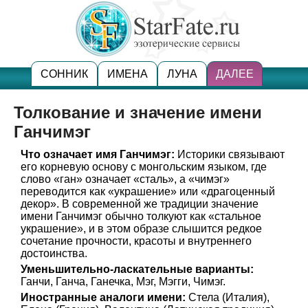
СОННИК
ИМЕНА
ЛУНА
ДАЛЕЕ
Толкование и значение имени
Ганчимэг
Что означает имя Ганчимэг:
Историки связывают
его корневую основу с монгольским языком, где
слово «ган» означает «сталь», а «чимэг»
переводится как «украшение» или «драгоценный
декор». В современной же традиции значение
имени Ганчимэг обычно толкуют как «стальное
украшение», и в этом образе слышится редкое
сочетание прочности, красоты и внутреннего
достоинства.
Уменьшительно-ласкательные варианты:
Ганчи, Ганча, Ганечка, Мэг, Мэгги, Чимэг.
Иностранные аналоги имени:
Стела (Италия),