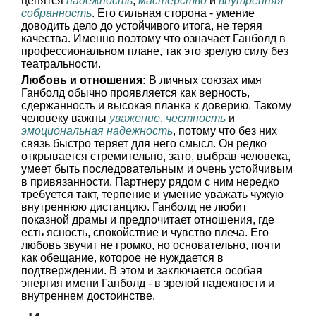
ценятся
надежность
,
мастерство
и
внутренняя
собранность
. Его сильная сторона - умение
доводить дело до устойчивого итога, не теряя
качества. Именно поэтому что означает Ганболд в
профессиональном плане, так это зрелую силу без
театральности.
Любовь и отношения:
В личных союзах имя
Ганболд обычно проявляется как верность,
сдержанность и высокая планка к доверию. Такому
человеку важны
уважение
,
честность
и
эмоциональная надежность
, потому что без них
связь быстро теряет для него смысл. Он редко
открывается стремительно, зато, выбрав человека,
умеет быть последовательным и очень устойчивым
в привязанности. Партнеру рядом с ним нередко
требуется такт, терпение и умение уважать чужую
внутреннюю дистанцию. Ганболд не любит
показной драмы и предпочитает отношения, где
есть ясность, спокойствие и чувство плеча. Его
любовь звучит не громко, но основательно, почти
как обещание, которое не нуждается в
подтверждении. В этом и заключается особая
энергия имени Ганболд - в зрелой надежности и
внутреннем достоинстве.