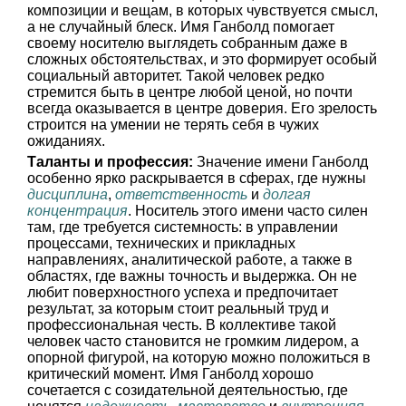
композиции и вещам, в которых чувствуется смысл,
а не случайный блеск. Имя Ганболд помогает
своему носителю выглядеть собранным даже в
сложных обстоятельствах, и это формирует особый
социальный авторитет. Такой человек редко
стремится быть в центре любой ценой, но почти
всегда оказывается в центре доверия. Его зрелость
строится на умении не терять себя в чужих
ожиданиях.
Таланты и профессия:
Значение имени Ганболд
особенно ярко раскрывается в сферах, где нужны
дисциплина
,
ответственность
и
долгая
концентрация
. Носитель этого имени часто силен
там, где требуется системность: в управлении
процессами, технических и прикладных
направлениях, аналитической работе, а также в
областях, где важны точность и выдержка. Он не
любит поверхностного успеха и предпочитает
результат, за которым стоит реальный труд и
профессиональная честь. В коллективе такой
человек часто становится не громким лидером, а
опорной фигурой, на которую можно положиться в
критический момент. Имя Ганболд хорошо
сочетается с созидательной деятельностью, где