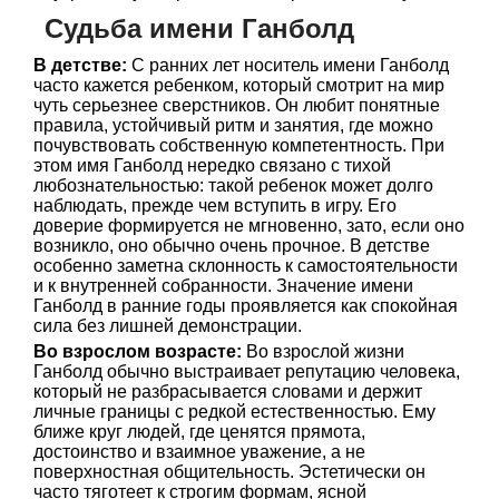
Судьба имени Ганболд
В детстве:
С ранних лет носитель имени Ганболд
часто кажется ребенком, который смотрит на мир
чуть серьезнее сверстников. Он любит понятные
правила, устойчивый ритм и занятия, где можно
почувствовать собственную компетентность. При
этом имя Ганболд нередко связано с тихой
любознательностью: такой ребенок может долго
наблюдать, прежде чем вступить в игру. Его
доверие формируется не мгновенно, зато, если оно
возникло, оно обычно очень прочное. В детстве
особенно заметна склонность к самостоятельности
и к внутренней собранности. Значение имени
Ганболд в ранние годы проявляется как спокойная
сила без лишней демонстрации.
Во взрослом возрасте:
Во взрослой жизни
Ганболд обычно выстраивает репутацию человека,
который не разбрасывается словами и держит
личные границы с редкой естественностью. Ему
ближе круг людей, где ценятся прямота,
достоинство и взаимное уважение, а не
поверхностная общительность. Эстетически он
часто тяготеет к строгим формам, ясной