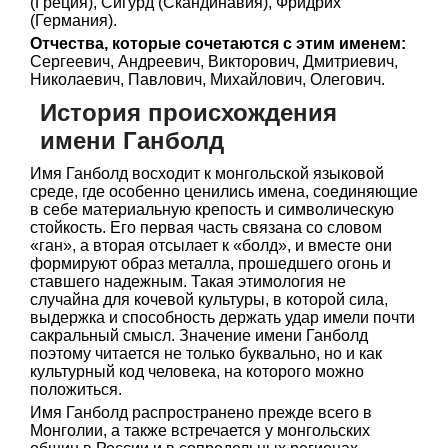
(Греция), Сигурд (Скандинавия), Фридрих
(Германия).
Отчества, которые сочетаются с этим именем:
Сергеевич, Андреевич, Викторович, Дмитриевич,
Николаевич, Павлович, Михайлович, Олегович.
История происхождения
имени Ганболд
Имя Ганболд восходит к монгольской языковой
среде, где особенно ценились имена, соединяющие
в себе материальную крепость и символическую
стойкость. Его первая часть связана со словом
«ган», а вторая отсылает к «болд», и вместе они
формируют образ металла, прошедшего огонь и
ставшего надежным. Такая этимология не
случайна для кочевой культуры, в которой сила,
выдержка и способность держать удар имели почти
сакральный смысл. Значение имени Ганболд
поэтому читается не только буквально, но и как
культурный код человека, на которого можно
положиться.
Имя Ганболд распространено прежде всего в
Монголии, а также встречается у монгольских