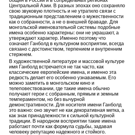
общин в России и в сопредельных регионах
Центральной Азии. В разных эпохах оно сохраняло
свою звуковую плотность и не утратило связи с
традиционным представлением о мужественности
как о собранности, а не о внешней браваде. Для
монгольской именовательной системы подобные
имена особенно характерны: они не украшают, а
утверждают характер. Именно поэтому что
означает Ганболд в культурном восприятии, всегда
связано с достоинством, терпением и внутренним
стержнем.
В художественной литературе и массовой культуре
имя Ганболд встречается не так часто, как
классические европейские имена, и именно эта
редкость делает его особенно узнаваемым. Его
можно заметить в монгольском кино и
телеповествовании, где такие имена обычно
получают герои с собранным, прямым и земным
темпераментом, но без вычурной
демонстративности. Для носителя имени Ганболд
это важно: оно звучит не как декоративная метка, а
как знак принадлежности к сильной культурной
традиции. В народном восприятии такие имена
работают почти как формула судьбы, задавая
человеку репутацию надежного и стойкого.