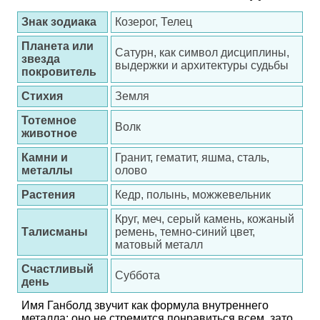
Знак зодиака
Козерог, Телец
Планета или
Сатурн, как символ дисциплины,
звезда
выдержки и архитектуры судьбы
покровитель
Стихия
Земля
Тотемное
Волк
животное
Камни и
Гранит, гематит, яшма, сталь,
металлы
олово
Растения
Кедр, полынь, можжевельник
Круг, меч, серый камень, кожаный
Талисманы
ремень, темно-синий цвет,
матовый металл
Счастливый
Суббота
день
Имя Ганболд звучит как формула внутреннего
металла: оно не стремится понравиться всем, зато