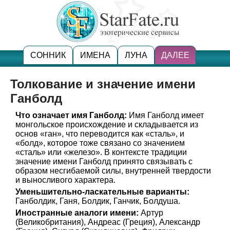
СОННИК
ИМЕНА
ЛУНА
ДАЛЕЕ
Толкование и значение имени
Ганболд
Что означает имя Ганболд:
Имя Ганболд имеет
монгольское происхождение и складывается из
основ «ган», что переводится как «сталь», и
«болд», которое тоже связано со значением
«сталь» или «железо». В контексте традиции
значение имени Ганболд принято связывать с
образом несгибаемой силы, внутренней твердости
и выносливого характера.
Уменьшительно-ласкательные варианты:
Ганболдик, Ганя, Болдик, Ганчик, Болдуша.
Иностранные аналоги имени:
Артур
(Великобритания), Андреас (Греция), Александр