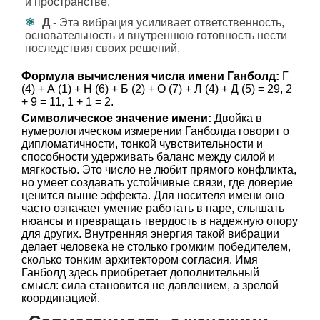
и пространстве.
Д
- Эта вибрация усиливает ответственность,
основательность и внутреннюю готовность нести
последствия своих решений.
Формула вычисления числа имени Ганболд:
Г
(4) + А (1) + Н (6) + Б (2) + О (7) + Л (4) + Д (5) = 29, 2
+ 9 = 11, 1 + 1 = 2.
Символическое значение имени:
Двойка в
нумерологическом измерении Ганболда говорит о
дипломатичности, тонкой чувствительности и
способности удерживать баланс между силой и
мягкостью. Это число не любит прямого конфликта,
но умеет создавать устойчивые связи, где доверие
ценится выше эффекта. Для носителя имени оно
часто означает умение работать в паре, слышать
нюансы и превращать твердость в надежную опору
для других. Внутренняя энергия такой вибрации
делает человека не столько громким победителем,
сколько тонким архитектором согласия. Имя
Ганболд здесь приобретает дополнительный
смысл: сила становится не давлением, а зрелой
координацией.