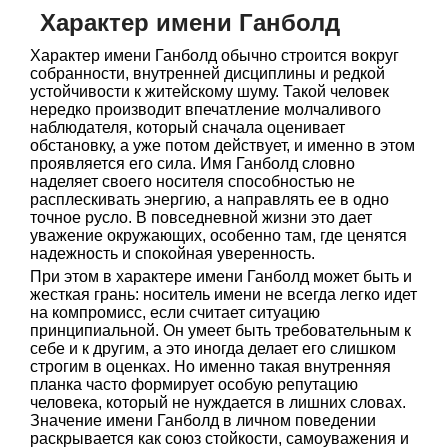
Характер имени Ганболд
Характер имени Ганболд обычно строится вокруг
собранности, внутренней дисциплины и редкой
устойчивости к житейскому шуму. Такой человек
нередко производит впечатление молчаливого
наблюдателя, который сначала оценивает
обстановку, а уже потом действует, и именно в этом
проявляется его сила. Имя Ганболд словно
наделяет своего носителя способностью не
расплескивать энергию, а направлять ее в одно
точное русло. В повседневной жизни это дает
уважение окружающих, особенно там, где ценятся
надежность и спокойная уверенность.
При этом в характере имени Ганболд может быть и
жесткая грань: носитель имени не всегда легко идет
на компромисс, если считает ситуацию
принципиальной. Он умеет быть требовательным к
себе и к другим, а это иногда делает его слишком
строгим в оценках. Но именно такая внутренняя
планка часто формирует особую репутацию
человека, который не нуждается в лишних словах.
Значение имени Ганболд в личном поведении
раскрывается как союз стойкости, самоуважения и