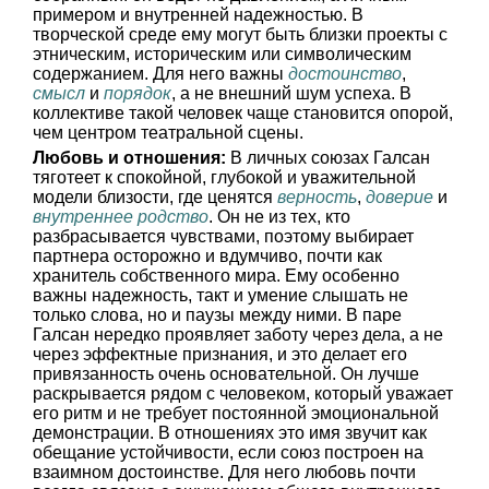
примером и внутренней надежностью. В
творческой среде ему могут быть близки проекты с
этническим, историческим или символическим
содержанием. Для него важны
достоинство
,
смысл
и
порядок
, а не внешний шум успеха. В
коллективе такой человек чаще становится опорой,
чем центром театральной сцены.
Любовь и отношения:
В личных союзах Галсан
тяготеет к спокойной, глубокой и уважительной
модели близости, где ценятся
верность
,
доверие
и
внутреннее родство
. Он не из тех, кто
разбрасывается чувствами, поэтому выбирает
партнера осторожно и вдумчиво, почти как
хранитель собственного мира. Ему особенно
важны надежность, такт и умение слышать не
только слова, но и паузы между ними. В паре
Галсан нередко проявляет заботу через дела, а не
через эффектные признания, и это делает его
привязанность очень основательной. Он лучше
раскрывается рядом с человеком, который уважает
его ритм и не требует постоянной эмоциональной
демонстрации. В отношениях это имя звучит как
обещание устойчивости, если союз построен на
взаимном достоинстве. Для него любовь почти