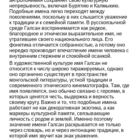
антропонимия сохраняет свою культурную
непрерывность, включая Бурятию и Калмыкию.
Подобные имена легко переходят между
поколениями, поскольку в них слышится уважение
к традиции и к семейной памяти. В русскоязычной
среде Галсан воспринимается как редкое,
благородное и этнически выразительное имя, не
утратившее своего национального лица. Его
фонетика отличается собранностью, а потому оно
нередко производит впечатление имени человека с
внутренним стержнем и спокойной осанкой.
В художественной культуре имя Галсан не
относится к числу широко тиражируемых, однако
оно органично существует в пространстве
монгольской литературы, устной традиции и
современного этнического кинематографа. Там, где
имя появляется, оно обычно связано с героями, в
которых ценятся честь, выдержка и верность
своему кругу. Важно и то, что подобные имена
работают не как декоративная экзотика, а как
маркеры культурной памяти, связывающие
личность с родом и землей. Именно поэтому
значение имени Галсан раскрывается не только
через словарь, но и через интонацию традиции, в
которой имя звучит как знак уважения.