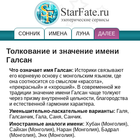
СОННИК
ИМЕНА
ЛУНА
ДАЛЕЕ
Толкование и значение имени
Галсан
Что означает имя Галсан:
Историки связывают
его корневую основу с монгольским языком, где
она соотносится со смыслом «красота»,
«прекрасный» и «хороший». В современной же
традиции значение имени Галсан чаще толкуют
через призму внутренней цельности, благородства
и естественной гармонии характера.
Уменьшительно-ласкательные варианты:
Галя,
Галсанчик, Гала, Саня, Санчик.
Иностранные аналоги имени:
Хубан (Монголия),
Сайхан (Монголия), Наран (Монголия), Бадрал
(Монголия), Энх (Монголия).