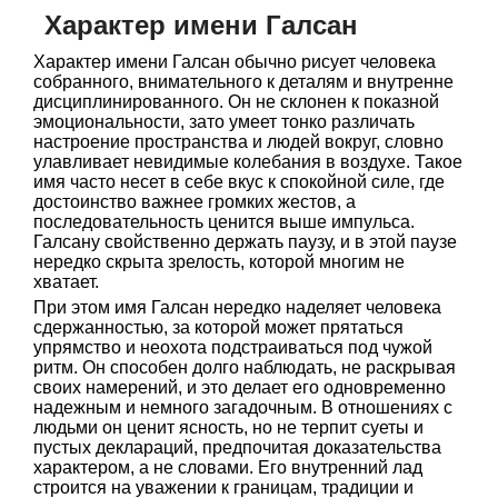
Характер имени Галсан
Характер имени Галсан обычно рисует человека
собранного, внимательного к деталям и внутренне
дисциплинированного. Он не склонен к показной
эмоциональности, зато умеет тонко различать
настроение пространства и людей вокруг, словно
улавливает невидимые колебания в воздухе. Такое
имя часто несет в себе вкус к спокойной силе, где
достоинство важнее громких жестов, а
последовательность ценится выше импульса.
Галсану свойственно держать паузу, и в этой паузе
нередко скрыта зрелость, которой многим не
хватает.
При этом имя Галсан нередко наделяет человека
сдержанностью, за которой может прятаться
упрямство и неохота подстраиваться под чужой
ритм. Он способен долго наблюдать, не раскрывая
своих намерений, и это делает его одновременно
надежным и немного загадочным. В отношениях с
людьми он ценит ясность, но не терпит суеты и
пустых деклараций, предпочитая доказательства
характером, а не словами. Его внутренний лад
строится на уважении к границам, традиции и