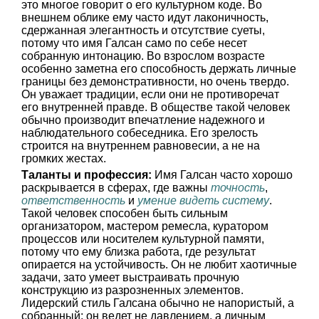
это многое говорит о его культурном коде. Во
внешнем облике ему часто идут лаконичность,
сдержанная элегантность и отсутствие суеты,
потому что имя Галсан само по себе несет
собранную интонацию. Во взрослом возрасте
особенно заметна его способность держать личные
границы без демонстративности, но очень твердо.
Он уважает традиции, если они не противоречат
его внутренней правде. В обществе такой человек
обычно производит впечатление надежного и
наблюдательного собеседника. Его зрелость
строится на внутреннем равновесии, а не на
громких жестах.
Таланты и профессия:
Имя Галсан часто хорошо
раскрывается в сферах, где важны
точность
,
ответственность
и
умение видеть систему
.
Такой человек способен быть сильным
организатором, мастером ремесла, куратором
процессов или носителем культурной памяти,
потому что ему близка работа, где результат
опирается на устойчивость. Он не любит хаотичные
задачи, зато умеет выстраивать прочную
конструкцию из разрозненных элементов.
Лидерский стиль Галсана обычно не напористый, а
собранный: он ведет не давлением, а личным