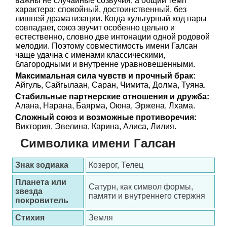
важны не случайные созвучия, а общий темп
характера: спокойный, достоинственный, без
лишней драматизации. Когда культурный код пары
совпадает, союз звучит особенно цельно и
естественно, словно две интонации одной родовой
мелодии. Поэтому совместимость имени Галсан
чаще удачна с именами классическими,
благородными и внутренне уравновешенными.
Максимальная сила чувств и прочный брак:
Айгуль, Сайгылаан, Саран, Чимита, Долма, Туяна.
Стабильные партнерские отношения и дружба:
Алана, Нарана, Баярма, Оюна, Эржена, Лхама.
Сложный союз и возможные противоречия:
Виктория, Эвелина, Карина, Алиса, Лилия.
Символика имени Галсан
Знак зодиака
Козерог, Телец
Планета или
Сатурн, как символ формы,
звезда
памяти и внутреннего стержня
покровитель
Стихия
Земля