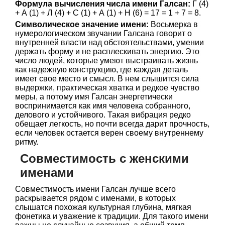
Формула вычисления числа имени Галсан:
Г (4)
+ А (1) + Л (4) + С (1) + А (1) + Н (6) = 17 = 1 + 7 = 8.
Символическое значение имени:
Восьмерка в
нумерологическом звучании Галсана говорит о
внутренней власти над обстоятельствами, умении
держать форму и не расплескивать энергию. Это
число людей, которые умеют выстраивать жизнь
как надежную конструкцию, где каждая деталь
имеет свое место и смысл. В нем слышится сила
выдержки, практическая хватка и редкое чувство
меры, а потому имя Галсан энергетически
воспринимается как имя человека собранного,
делового и устойчивого. Такая вибрация редко
обещает легкость, но почти всегда дарит прочность,
если человек остается верен своему внутреннему
ритму.
Совместимость с женскими
именами
Совместимость имени Галсан лучше всего
раскрывается рядом с именами, в которых
слышатся похожая культурная глубина, мягкая
фонетика и уважение к традиции. Для такого имени