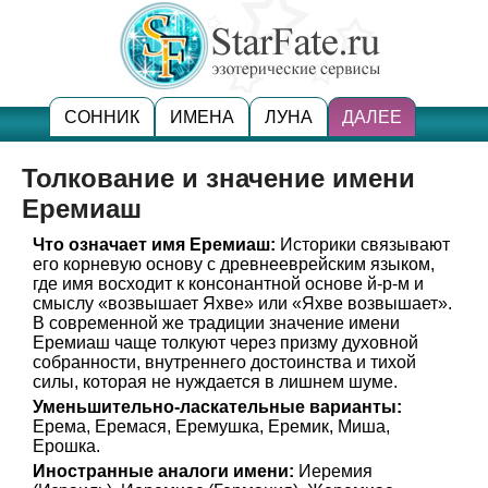
СОННИК
ИМЕНА
ЛУНА
ДАЛЕЕ
Толкование и значение имени
Еремиаш
Что означает имя Еремиаш:
Историки связывают
его корневую основу с древнееврейским языком,
где имя восходит к консонантной основе й-р-м и
смыслу «возвышает Яхве» или «Яхве возвышает».
В современной же традиции значение имени
Еремиаш чаще толкуют через призму духовной
собранности, внутреннего достоинства и тихой
силы, которая не нуждается в лишнем шуме.
Уменьшительно-ласкательные варианты:
Ерема, Еремася, Еремушка, Еремик, Миша,
Ерошка.
Иностранные аналоги имени:
Иеремия