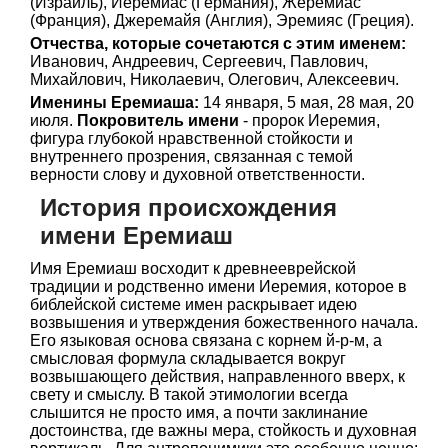
(Израиль), Иеремиас (Германия), Жеремиас
(Франция), Джеремайя (Англия), Эремияс (Греция).
Отчества, которые сочетаются с этим именем:
Иванович, Андреевич, Сергеевич, Павлович,
Михайлович, Николаевич, Олегович, Алексеевич.
Именины Еремиаша:
14 января, 5 мая, 28 мая, 20
июля.
Покровитель имени
- пророк Иеремия,
фигура глубокой нравственной стойкости и
внутреннего прозрения, связанная с темой
верности слову и духовной ответственности.
История происхождения
имени Еремиаш
Имя Еремиаш восходит к древнееврейской
традиции и родственно имени Иеремия, которое в
библейской системе имен раскрывает идею
возвышения и утверждения божественного начала.
Его языковая основа связана с корнем й-р-м, а
смысловая формула складывается вокруг
возвышающего действия, направленного вверх, к
свету и смыслу. В такой этимологии всегда
слышится не просто имя, а почти заклинание
достоинства, где важны мера, стойкость и духовная