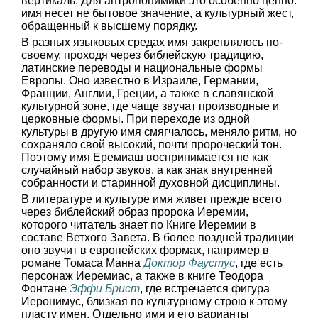
вертикаль. Для антропонимики это особенно ценно:
имя несет не бытовое значение, а культурный жест,
обращенный к высшему порядку.
В разных языковых средах имя закреплялось по-
своему, проходя через библейскую традицию,
латинские переводы и национальные формы
Европы. Оно известно в Израиле, Германии,
Франции, Англии, Греции, а также в славянской
культурной зоне, где чаще звучат производные и
церковные формы. При переходе из одной
культуры в другую имя смягчалось, меняло ритм, но
сохраняло свой высокий, почти пророческий тон.
Поэтому имя Еремиаш воспринимается не как
случайный набор звуков, а как знак внутренней
собранности и старинной духовной дисциплины.
В литературе и культуре имя живет прежде всего
через библейский образ пророка Иеремии,
которого читатель знает по Книге Иеремии в
составе Ветхого Завета. В более поздней традиции
оно звучит в европейских формах, например в
романе Томаса Манна
Доктор Фаустус
, где есть
персонаж Иеремиас, а также в книге Теодора
Фонтане
Эффи Брист
, где встречается фигура
Иеронимус, близкая по культурному строю к этому
пласту имен. Отдельно имя и его варианты