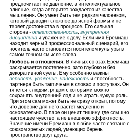
предпочитает не давление, а интеллектуальное
влияние, когда авторитет рождается из качества
мышления. Он умеет быть тем редким человеком,
который доводит сложное до ясной формы и не
теряет достоинства в процессе. Его сильная
сторона -
ответственность
,
внутренняя
дисциплина
и уважение к делу. Если имя Еремиаш
находит верный профессиональный сценарий, его
носитель часто становится носителем культуры в
самом точном смысле слова.
Любовь и отношения:
В личных союзах Еремиаш
раскрывается постепенно, зато глубоко и без
декоративной суеты. Ему особенно важны
верность
,
уважение
,
надежность
и способность
партнера быть тактичным в словах и поступках. Он
тянется к людям, рядом с которыми можно
сохранять внутренний лад и не играть чужую роль.
При этом сам может быть не сразу открыт, потому
что доверие для него растет медленно и
основательно. В паре он ценит тишину, где слышно
настоящее чувство, а не внешнюю эффектность.
Значение имени Еремиаш в любви часто связано с
союзом зрелых людей, умеющих беречь
пространство друг друга.