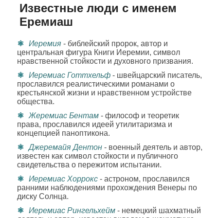
Известные люди с именем
Еремиаш
Иеремия
- библейский пророк, автор и
центральная фигура Книги Иеремии, символ
нравственной стойкости и духовного призвания.
Иеремиас Готтхельф
- швейцарский писатель,
прославился реалистическими романами о
крестьянской жизни и нравственном устройстве
общества.
Жеремиас Бентам
- философ и теоретик
права, прославился идеей утилитаризма и
концепцией паноптикона.
Джеремайя Дентон
- военный деятель и автор,
известен как символ стойкости и публичного
свидетельства о пережитом испытании.
Иеремиас Хоррокс
- астроном, прославился
ранними наблюдениями прохождения Венеры по
диску Солнца.
Иеремиас Рингельхейм
- немецкий шахматный