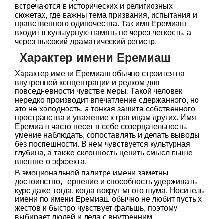
встречаются в исторических и религиозных
сюжетах, где важны тема призвания, испытания и
нравственного одиночества. Так имя Еремиаш
входит в культурную память не через легкость, а
через высокий драматический регистр.
Характер имени Еремиаш
Характер имени Еремиаш обычно строится на
внутренней концентрации и редком для
повседневности чувстве меры. Такой человек
нередко производит впечатление сдержанного, но
это не холодность, а тонкая защита собственного
пространства и уважение к границам других. Имя
Еремиаш часто несет в себе созерцательность,
умение наблюдать, сопоставлять и делать выводы
без поспешности. В нем чувствуется культурная
глубина, а также склонность ценить смысл выше
внешнего эффекта.
В эмоциональной палитре имени заметны
достоинство, терпение и способность удерживать
курс даже тогда, когда вокруг много шума. Носитель
имени по имени Еремиаш обычно не любит пустых
жестов и быстро чувствует фальшь, поэтому
выбирает людей и дела с внутренним