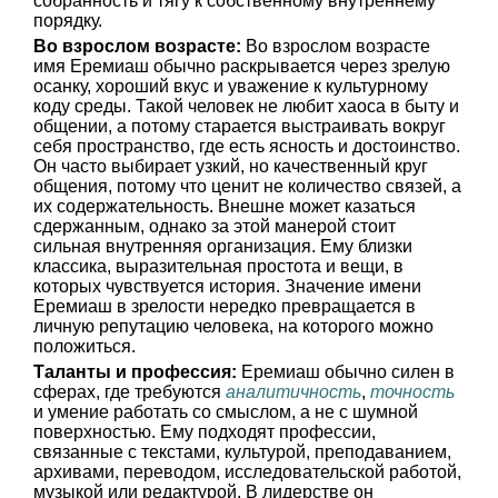
собранность и тягу к собственному внутреннему
порядку.
Во взрослом возрасте:
Во взрослом возрасте
имя Еремиаш обычно раскрывается через зрелую
осанку, хороший вкус и уважение к культурному
коду среды. Такой человек не любит хаоса в быту и
общении, а потому старается выстраивать вокруг
себя пространство, где есть ясность и достоинство.
Он часто выбирает узкий, но качественный круг
общения, потому что ценит не количество связей, а
их содержательность. Внешне может казаться
сдержанным, однако за этой манерой стоит
сильная внутренняя организация. Ему близки
классика, выразительная простота и вещи, в
которых чувствуется история. Значение имени
Еремиаш в зрелости нередко превращается в
личную репутацию человека, на которого можно
положиться.
Таланты и профессия:
Еремиаш обычно силен в
сферах, где требуются
аналитичность
,
точность
и умение работать со смыслом, а не с шумной
поверхностью. Ему подходят профессии,
связанные с текстами, культурой, преподаванием,
архивами, переводом, исследовательской работой,
музыкой или редактурой. В лидерстве он