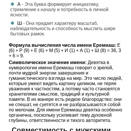
А
- Эта буква формирует инициативу,
стремление к началу и потребность в личной
ясности.
Ш
- Она придает характеру масштаб,
наблюдательность и способность мыслить шире
бытовых рамок.
Формула вычисления числа имени Еремиаш:
Е
(6) + Р (9) + Е (6) + М (5) + И (1) + А (1) + Ш (8) = 36, 3
+ 6 = 9.
Символическое значение имени:
Девятка в
нумерологии имени Еремиаш говорит о зрелой,
почти мудрой энергии завершения и
гуманистического взгляда на мир. Это число людей,
которые умеют видеть картину целиком, не теряя
уважения к частностям, а потому часто становятся
хранителями смыслов, традиций и культурной
памяти. В их манере есть редкое благородство: они
не спешат, не суетятся и не разбрасываются собой
по мелочам. Для имени Еремиаш девятка особенно
органична, поскольку усиливает тему духовной
глубины, ответственности и тихого авторитета.
Совместимость с мужскими