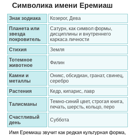
Символика имени Еремиаш
Знак зодиака
Козерог, Дева
Планета или
Сатурн, как символ формы,
звезда
дисциплины и внутреннего
покровитель
каркаса личности
Стихия
Земля
Тотемное
Филин
животное
Камни и
Оникс, обсидиан, гранат, свинец,
металлы
серебро
Растения
Кедр, кипарис, лавр
Темно-синий цвет, строгая книга,
Талисманы
печать, шерсть, кольцо, перо
Счастливый
Суббота
день
Имя Еремиаш звучит как редкая культурная форма,