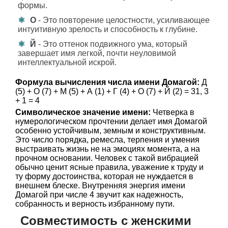
формы.
О
- Это повторение целостности, усиливающее
интуитивную зрелость и способность к глубине.
Й
- Это оттенок подвижного ума, который
завершает имя легкой, почти неуловимой
интеллектуальной искрой.
Формула вычисления числа имени Домагой:
Д
(5) + О (7) + М (5) + А (1) + Г (4) + О (7) + Й (2) = 31, 3
+ 1 = 4
Символическое значение имени:
Четверка в
нумерологическом прочтении делает имя Домагой
особенно устойчивым, земным и конструктивным.
Это число порядка, ремесла, терпения и умения
выстраивать жизнь не на эмоциях момента, а на
прочном основании. Человек с такой вибрацией
обычно ценит ясные правила, уважение к труду и
ту форму достоинства, которая не нуждается в
внешнем блеске. Внутренняя энергия имени
Домагой при числе 4 звучит как надежность,
собранность и верность избранному пути.
Совместимость с женскими