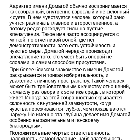
Характер имени Домагой обычно воспринимается
как собранный, внутренне взрослый и не склонный
к суете. В нем чувствуется человек, который рано
учится различать главное и второстепенное, а
потому редко расходует силы на пустые
впечатления. Такое имя часто ассоциируется с
мягкой, но отчетливой волей, где нет
демонстративности, зато есть устойчивость и
чувство меры. Домагой нередко производит
впечатление того, кто умеет быть опорой не
словами, а самим способом присутствия.
При более близком знакомстве в имени Домагой
раскрывается и тонкая избирательность, и
уважение к личному пространству. Такой человек
может быть требовательным к качеству отношений,
к смыслу разговора и к эстетике среды, в которой
живет. Иногда за этой собранностью скрывается
склонность к внутренней замкнутости, когда
чувства переживаются глубже, чем показываются
наружу. Но именно эта глубина делает имя Домагой
особенно выразительным и по-своему
благородным.
Положительные черты:
ответственность,
надежность, самообладание, наблюдательность,