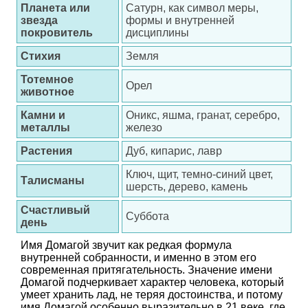
Планета или
Сатурн, как символ меры,
звезда
формы и внутренней
покровитель
дисциплины
Стихия
Земля
Тотемное
Орел
животное
Камни и
Оникс, яшма, гранат, серебро,
металлы
железо
Растения
Дуб, кипарис, лавр
Ключ, щит, темно-синий цвет,
Талисманы
шерсть, дерево, камень
Счастливый
Суббота
день
Имя Домагой звучит как редкая формула
внутренней собранности, и именно в этом его
современная притягательность. Значение имени
Домагой подчеркивает характер человека, который
умеет хранить лад, не теряя достоинства, и потому
имя Домагой особенно выразительно в 21 веке, где