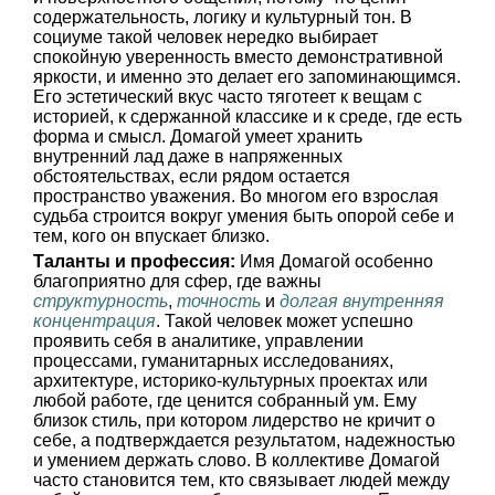
содержательность, логику и культурный тон. В
социуме такой человек нередко выбирает
спокойную уверенность вместо демонстративной
яркости, и именно это делает его запоминающимся.
Его эстетический вкус часто тяготеет к вещам с
историей, к сдержанной классике и к среде, где есть
форма и смысл. Домагой умеет хранить
внутренний лад даже в напряженных
обстоятельствах, если рядом остается
пространство уважения. Во многом его взрослая
судьба строится вокруг умения быть опорой себе и
тем, кого он впускает близко.
Таланты и профессия:
Имя Домагой особенно
благоприятно для сфер, где важны
структурность
,
точность
и
долгая внутренняя
концентрация
. Такой человек может успешно
проявить себя в аналитике, управлении
процессами, гуманитарных исследованиях,
архитектуре, историко-культурных проектах или
любой работе, где ценится собранный ум. Ему
близок стиль, при котором лидерство не кричит о
себе, а подтверждается результатом, надежностью
и умением держать слово. В коллективе Домагой
часто становится тем, кто связывает людей между