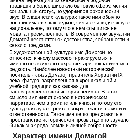
имена переходили из княжеской и родовой
традиции в более широкую бытовую сферу, меняя
социальный статус, но удерживая архаический
вкус. В славянских культурах такое имя обычно
воспринимается как редкое, сильное и подчеркнуто
национальное, потому что в нем слышится не
мода, а преемственность. В современном звучании
Домагой несет оттенок достоинства, собранности и
связи с предками.
В художественной культуре имя Домагой не
относится к числу массово тиражируемых, и
именно поэтому оно сохраняет аристократическую
редкость. Наиболее известный исторический
носитель - князь Домагоj, правитель Хорватии IX
века, фигура, закрепленная в хроникальной и
учебной традиции как важная для
раннесредневековой истории региона. В этом
смысле имя живет скорее в историческом
нарративе, чем в романе или кино, и потому его
культурная аура строится вокруг власти, памяти и
ответственности. Такое имя легко представить в
пространстве исторической прозы, где оно звучало
бы как знак рода, земли и личной собранности.
Характер имени Домагой