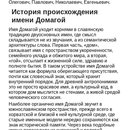
Олегович, Павлович, Николаевич, Евгеньевич.
История происхождения
имени Домагой
Имя Домагой уходит корнями в славянскую
традицию двуосновных имен, где смысл
складывается не из звучания, а из семантической
архитектуры слова. Первая часть, «дом»,
связывает имя с пространством укорененности,
семейного уклада и обжитого мира, а вторая,
«гой», отсылает к жизненной силе, здравию и
полноте бытия. В таком устройстве имя Домагой
читается как формула оберегающего присутствия,
почти как словесный знак, который хранит
внутренний порядок. Для древней антропонимики
это не просто красивое имя, а культурный код, в
котором дом мыслится не стенами, а живой средой
человеческого согласия.
Наиболее органично имя Домагой звучит в
южнославянском пространстве, прежде всего в
хорватской и близкой к ней культурной среде, где
старые именные модели нередко сохраняются как
знак исторической памяти. Через века подобные