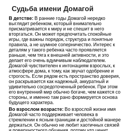
Судьба имени Домагой
В детстве:
В ранние годы Домагой нередко
выглядит ребенком, который внимательно
присматривается к миру и не спешит в него
вторгаться. Он может предпочитать спокойные
игры, где важны порядок, структура и понятные
правила, а не шумное соперничество. Интерес к
деталям у такого ребенка часто проявляется
раньше, чем тяга к внешней активности, и это
делает его очень вдумчивым наблюдателем.
Домагой чувствителен к интонациям взрослых, к
атмосфере дома, к тому, как звучат одобрение и
строгость. Если рядом есть пространство доверия,
он раскрывается как надежный, аккуратный и
удивительно сосредоточенный ребенок. При этом
его внутренний мир обычно богаче, чем кажется со
стороны, и именно там рано формируется основа
будущего характера.
Во взрослом возрасте:
Во взрослой жизни имя
Домагой часто поддерживает человека в
стремлении к ясным границам и достойной манере
держаться. Он обычно не любит хаотичных связей
и поверхностного общения, потому что ценит