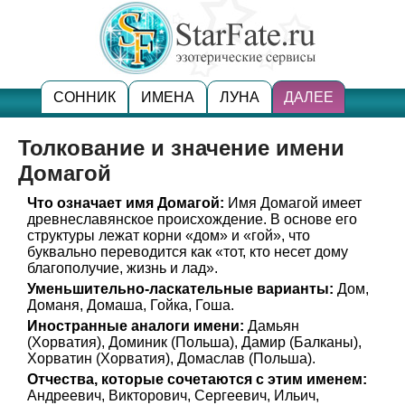
СОННИК
ИМЕНА
ЛУНА
ДАЛЕЕ
Толкование и значение имени
Домагой
Что означает имя Домагой:
Имя Домагой имеет
древнеславянское происхождение. В основе его
структуры лежат корни «дом» и «гой», что
буквально переводится как «тот, кто несет дому
благополучие, жизнь и лад».
Уменьшительно-ласкательные варианты:
Дом,
Доманя, Домаша, Гойка, Гоша.
Иностранные аналоги имени:
Дамьян
(Хорватия), Доминик (Польша), Дамир (Балканы),
Хорватин (Хорватия), Домаслав (Польша).
Отчества, которые сочетаются с этим именем:
Андреевич, Викторович, Сергеевич, Ильич,