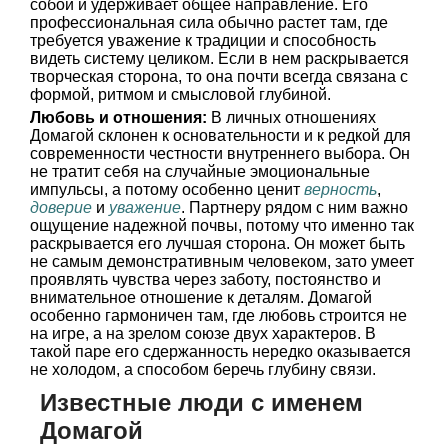
собой и удерживает общее направление. Его
профессиональная сила обычно растет там, где
требуется уважение к традиции и способность
видеть систему целиком. Если в нем раскрывается
творческая сторона, то она почти всегда связана с
формой, ритмом и смысловой глубиной.
Любовь и отношения:
В личных отношениях
Домагой склонен к основательности и к редкой для
современности честности внутреннего выбора. Он
не тратит себя на случайные эмоциональные
импульсы, а потому особенно ценит
верность
,
доверие
и
уважение
. Партнеру рядом с ним важно
ощущение надежной почвы, потому что именно так
раскрывается его лучшая сторона. Он может быть
не самым демонстративным человеком, зато умеет
проявлять чувства через заботу, постоянство и
внимательное отношение к деталям. Домагой
особенно гармоничен там, где любовь строится не
на игре, а на зрелом союзе двух характеров. В
такой паре его сдержанность нередко оказывается
не холодом, а способом беречь глубину связи.
Известные люди с именем
Домагой