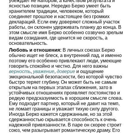
убеждает не напором, а качеством результата и
ясностью позиции. Нередко Берко умеет быть
хранителем традиции, человеком, который
соединяет прошлое и настоящее без громких
деклараций. Если ему доверяют сложный участок
работы, он склонен удерживать планку до конца. В
этом смысле имя Берко особенно созвучно зрелым
видам созидания, где ценится не скорость, а
основательность.
Любовь и отношения:
В личных союзах Берко
обычно ищет не блеск, а внутренний лад, и именно
поэтому его особенно привлекают люди, умеющие
говорить спокойно и честно. Для него важны
верность
,
уважение
,
доверие
и ощущение
эмоциональной безопасности, без которой чувство
быстро теряет глубину. Он может быть не самым
открытым на первых этапах сближения, зато в
устойчивых отношениях проявляет постоянство и
редкую предсказуемость в хорошем смысле слова.
Ему подходит партнер, который не давит на темп,
не ломает границы и уважает тихую силу другого.
Иногда Берко кажется сдержанным, но за этой
сдержанностью скрывается способность к очень
надежной привязанности. В паре он скорее строит
союз, чем разыгрывает романтическую драму. Его