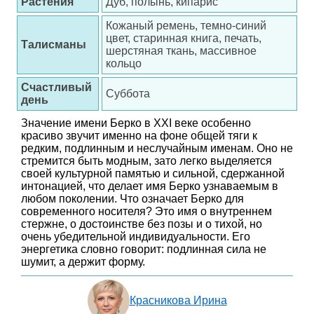
Растения
Дуб, полынь, кипарис
Кожаный ремень, темно-синий
цвет, старинная книга, печать,
Талисманы
шерстяная ткань, массивное
кольцо
Счастливый
Суббота
день
Значение имени Берко в XXI веке особенно
красиво звучит именно на фоне общей тяги к
редким, подлинным и неслучайным именам. Оно не
стремится быть модным, зато легко выделяется
своей культурной памятью и сильной, сдержанной
интонацией, что делает имя Берко узнаваемым в
любом поколении. Что означает Берко для
современного носителя? Это имя о внутреннем
стержне, о достоинстве без позы и о тихой, но
очень убедительной индивидуальности. Его
энергетика словно говорит: подлинная сила не
шумит, а держит форму.
Красникова Ирина