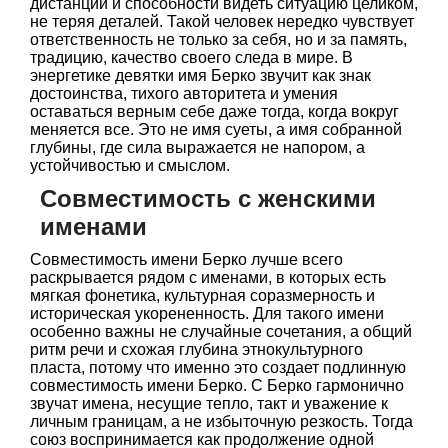
дистанции и способности видеть ситуацию целиком,
не теряя деталей. Такой человек нередко чувствует
ответственность не только за себя, но и за память,
традицию, качество своего следа в мире. В
энергетике девятки имя Берко звучит как знак
достоинства, тихого авторитета и умения
оставаться верным себе даже тогда, когда вокруг
меняется все. Это не имя суеты, а имя собранной
глубины, где сила выражается не напором, а
устойчивостью и смыслом.
Совместимость с женскими
именами
Совместимость имени Берко лучше всего
раскрывается рядом с именами, в которых есть
мягкая фонетика, культурная соразмерность и
историческая укорененность. Для такого имени
особенно важны не случайные сочетания, а общий
ритм речи и схожая глубина этнокультурного
пласта, потому что именно это создает подлинную
совместимость имени Берко. С Берко гармонично
звучат имена, несущие тепло, такт и уважение к
личным границам, а не избыточную резкость. Тогда
союз воспринимается как продолжение одной