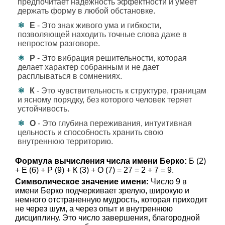
предпочитает надежность эффектности и умеет
держать форму в любой обстановке.
Е
- Это знак живого ума и гибкости,
позволяющей находить точные слова даже в
непростом разговоре.
Р
- Это вибрация решительности, которая
делает характер собранным и не дает
расплываться в сомнениях.
К
- Это чувствительность к структуре, границам
и ясному порядку, без которого человек теряет
устойчивость.
О
- Это глубина переживания, интуитивная
цельность и способность хранить свою
внутреннюю территорию.
Формула вычисления числа имени Берко:
Б (2)
+ Е (6) + Р (9) + К (3) + О (7) = 27 = 2 + 7 = 9.
Символическое значение имени:
Число 9 в
имени Берко подчеркивает зрелую, широкую и
немного отстраненную мудрость, которая приходит
не через шум, а через опыт и внутреннюю
дисциплину. Это число завершения, благородной