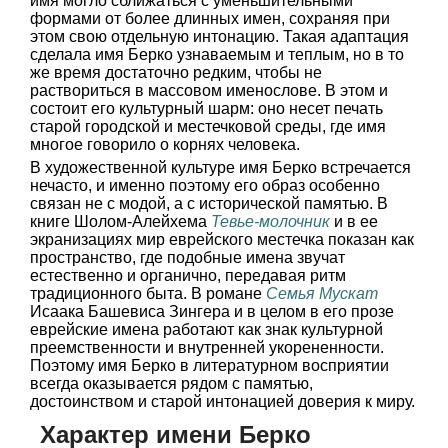
имя могло сближаться с уменьшительными
формами от более длинных имен, сохраняя при
этом свою отдельную интонацию. Такая адаптация
сделала имя Берко узнаваемым и теплым, но в то
же время достаточно редким, чтобы не
раствориться в массовом именослове. В этом и
состоит его культурный шарм: оно несет печать
старой городской и местечковой среды, где имя
многое говорило о корнях человека.
В художественной культуре имя Берко встречается
нечасто, и именно поэтому его образ особенно
связан не с модой, а с исторической памятью. В
книге Шолом-Алейхема
Тевье-молочник
и в ее
экранизациях мир еврейского местечка показан как
пространство, где подобные имена звучат
естественно и органично, передавая ритм
традиционного быта. В романе
Семья Мускат
Исаака Башевиса Зингера и в целом в его прозе
еврейские имена работают как знак культурной
преемственности и внутренней укорененности.
Поэтому имя Берко в литературном восприятии
всегда оказывается рядом с памятью,
достоинством и старой интонацией доверия к миру.
Характер имени Берко