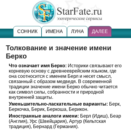
СОННИК
ИМЕНА
ЛУНА
ДАЛЕЕ
Толкование и значение имени
Берко
Что означает имя Берко:
Историки связывают его
корневую основу с древнееврейским языком, где
она соотносится с именем Берл и несет смысл,
связанный с образом медведя. В современной
традиции значение имени Берко обычно читается
как символ силы, собранности и природной
внутренней защиты.
Уменьшительно-ласкательные варианты:
Берк,
Беркочка, Берик, Беркоша, Берикон.
Иностранные аналоги имени:
Берл (Идиш), Беар
(Англия), Урс (Швейцария), Артур (Кельтская
традиция), Бернард (Германия).