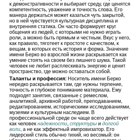
к демонстративности и выбирает среду, где ценятся
компетентность, уважение и точность слова. Его
манера держаться может казаться чуть закрытой,
но в ней чувствуется культурная дисциплина и
внутренняя статика. Он часто формирует круг
общения из людей, с которыми не нужно играть
роли, а можно быть прямым и честным. Вкус у него,
как правило, тяготеет к простоте с качеством, к
вещам, в которых есть история и форма. Значение
имени Берко во взрослой жизни раскрывается как
умение стоять на своем без лишнего шума. Такой
человек не любит расплескивать энергию и ценит
пространство, где можно оставаться собой.
Таланты и профессия:
Носитель имени Берко
нередко раскрывается там, где нужны терпение,
точность и глубокое понимание материала. Ему
подходят занятия, связанные с ремеслом,
аналитикой, архивной работой, преподаванием,
редактированием, историческими исследованиями,
музеями и культурным наследием. В
профессиональной среде он чаще всего действует
как человек
надежности
,
структуры
и
долгой
воли
, а не как эффектный импровизатор. Его
лидерский стиль обычно тихий, но весомый: он