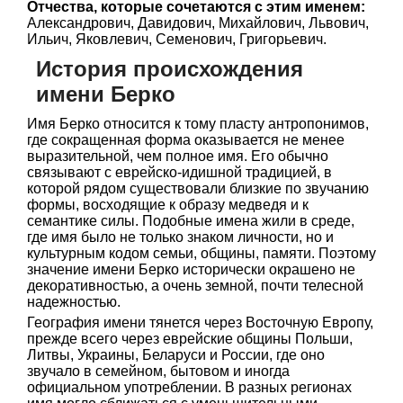
Отчества, которые сочетаются с этим именем:
Александрович, Давидович, Михайлович, Львович,
Ильич, Яковлевич, Семенович, Григорьевич.
История происхождения
имени Берко
Имя Берко относится к тому пласту антропонимов,
где сокращенная форма оказывается не менее
выразительной, чем полное имя. Его обычно
связывают с еврейско-идишной традицией, в
которой рядом существовали близкие по звучанию
формы, восходящие к образу медведя и к
семантике силы. Подобные имена жили в среде,
где имя было не только знаком личности, но и
культурным кодом семьи, общины, памяти. Поэтому
значение имени Берко исторически окрашено не
декоративностью, а очень земной, почти телесной
надежностью.
География имени тянется через Восточную Европу,
прежде всего через еврейские общины Польши,
Литвы, Украины, Беларуси и России, где оно
звучало в семейном, бытовом и иногда
официальном употреблении. В разных регионах