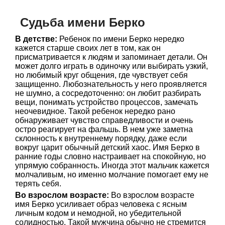
Судьба имени Берко
В детстве:
Ребенок по имени Берко нередко
кажется старше своих лет в том, как он
присматривается к людям и запоминает детали. Он
может долго играть в одиночку или выбирать узкий,
но любимый круг общения, где чувствует себя
защищенно. Любознательность у него проявляется
не шумно, а сосредоточенно: он любит разбирать
вещи, понимать устройство процессов, замечать
неочевидное. Такой ребенок нередко рано
обнаруживает чувство справедливости и очень
остро реагирует на фальшь. В нем уже заметна
склонность к внутреннему порядку, даже если
вокруг царит обычный детский хаос. Имя Берко в
ранние годы словно настраивает на спокойную, но
упрямую собранность. Иногда этот мальчик кажется
молчаливым, но именно молчание помогает ему не
терять себя.
Во взрослом возрасте:
Во взрослом возрасте
имя Берко усиливает образ человека с ясным
личным кодом и немодной, но убедительной
солидностью. Такой мужчина обычно не стремится