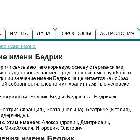
К
ИМЕНА
ЛУНА
ГОРОСКОПЫ
АСТРОЛОГИЯ
овенские имена
ие имени Бедрик
рики связывают его корневую основу с германскими
имен существовал элемент, родственный смыслу «бой» и
иции значение имени Бедрик чаще читается как образ
ей собранности, словно имя хранит память о человеке
 варианты:
Бедрик, Бедря, Бедрюшка, Бедричек,
Беатрис (Франция), Беата (Польша), Беатриче (Италия),
Нидерланды).
 с этим именем:
Александрович, Дмитриевич,
, Михайлович, Игоревич, Олегович.
дения имени Бедрик