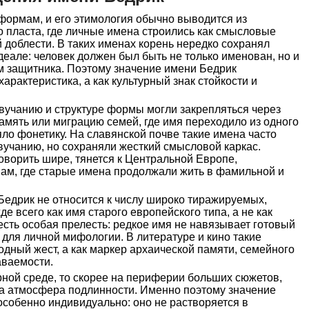
формам, и его этимология обычно выводится из
 пласта, где личные имена строились как смысловые
 доблести. В таких именах корень нередко сохранял
еале: человек должен был быть не только именован, но и
м защитника. Поэтому значение имени Бедрик
арактеристика, а как культурный знак стойкости и
вучанию и структуре формы могли закрепляться через
мять или миграцию семей, где имя переходило из одного
яло фонетику. На славянской почве такие имена часто
вучанию, но сохраняли жесткий смысловой каркас.
оворить шире, тянется к Центральной Европе,
нам, где старые имена продолжали жить в фамильной и
Бедрик не относится к числу широко тиражируемых,
де всего как имя старого европейского типа, а не как
есть особая прелесть: редкое имя не навязывает готовый
 для личной мифологии. В литературе и кино такие
дный жест, а как маркер архаической памяти, семейного
аваемости.
урной среде, то скорее на периферии больших сюжетов,
 а атмосфера подлинности. Именно поэтому значение
особенно индивидуально: оно не растворяется в