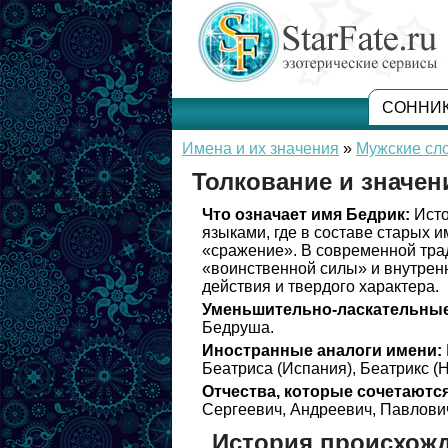
СОННИ
Имена и их значения
»
Мужские сл
Толкование и значен
Что означает имя Бедрик:
Исто
языками, где в составе старых 
«сражение». В современной трад
«воинственной силы» и внутренн
действия и твердого характера.
Уменьшительно-ласкательные
Бедруша.
Иностранные аналоги имени:
Беатриса (Испания), Беатрикс (
Отчества, которые сочетаются
Сергеевич, Андреевич, Павлович
История происхож