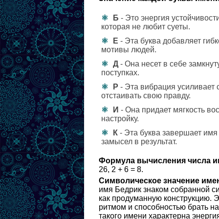
Б
- Это энергия устойчивости
которая не любит суеты.
Е
- Эта буква добавляет гиб
мотивы людей.
Д
- Она несет в себе замкнут
поступках.
Р
- Эта вибрация усиливает 
отстаивать свою правду.
И
- Она придает мягкость во
настройку.
К
- Эта буква завершает имя
замысел в результат.
Формула вычисления числа и
26, 2 + 6 = 8.
Символическое значение име
имя Бедрик знаком собранной си
как продуманную конструкцию. Э
ритмом и способностью брать н
такого имени характерна энерги