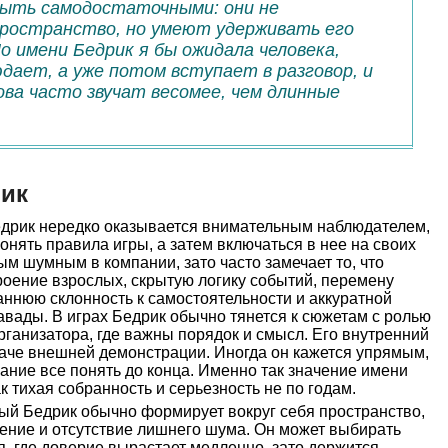
быть самодостаточными: они не
ространство, но умеют удерживать его
о имени Бедрик я бы ожидала человека,
дает, а уже потом вступает в разговор, и
ова часто звучат весомее, чем длинные
рик
дрик нередко оказывается внимательным наблюдателем,
онять правила игры, а затем включаться в нее на своих
ым шумным в компании, зато часто замечает то, что
троение взрослых, скрытую логику событий, перемену
раннюю склонность к самостоятельности и аккуратной
авады. В играх Бедрик обычно тянется к сюжетам с ролью
рганизатора, где важны порядок и смысл. Его внутренний
гаче внешней демонстрации. Иногда он кажется упрямым,
елание все понять до конца. Именно так значение имени
к тихая собранность и серьезность не по годам.
й Бедрик обычно формирует вокруг себя пространство,
жение и отсутствие лишнего шума. Он может выбирать
я, где доверие вырастает медленно, зато держится