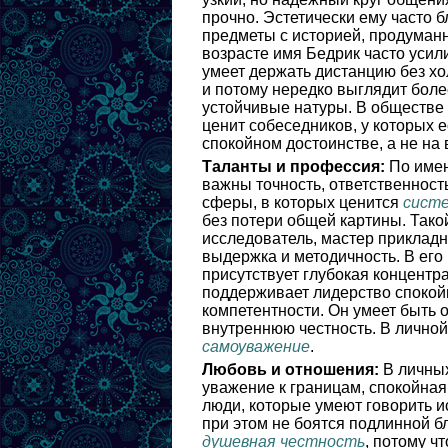
прочно. Эстетически ему часто б
предметы с историей, продуманн
возрасте имя Бедрик часто усил
умеет держать дистанцию без хо
и потому нередко выглядит боле
устойчивые натуры. В обществе 
ценит собеседников, у которых е
спокойном достоинстве, а не на
Таланты и профессия:
По имен
важны точность, ответственност
сферы, в которых ценится
сист
без потери общей картины. Такой
исследователь, мастер прикладн
выдержка и методичность. В его
присутствует глубокая концентр
поддерживает лидерство спокойно
компетентности. Он умеет быть 
внутреннюю честность. В лично
самоуважение
.
Любовь и отношения:
В личных
уважение к границам, спокойная
люди, которые умеют говорить и
при этом не боятся подлинной б
душевная честность
, потому ч