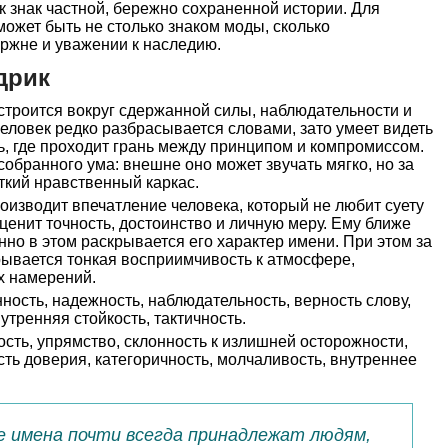
к знак частной, бережно сохраненной истории. Для
может быть не столько знаком моды, сколько
ржне и уважении к наследию.
дрик
строится вокруг сдержанной силы, наблюдательности и
еловек редко разбрасывается словами, зато умеет видеть
ть, где проходит грань между принципом и компромиссом.
обранного ума: внешне оно может звучать мягко, но за
ткий нравственный каркас.
оизводит впечатление человека, который не любит суету
ценит точность, достоинство и личную меру. Ему ближе
нно в этом раскрывается его характер имени. При этом за
рывается тонкая восприимчивость к атмосфере,
х намерений.
ность, надежность, наблюдательность, верность слову,
утренняя стойкость, тактичность.
сть, упрямство, склонность к излишней осторожности,
сть доверия, категоричность, молчаливость, внутреннее
е имена почти всегда принадлежат людям,