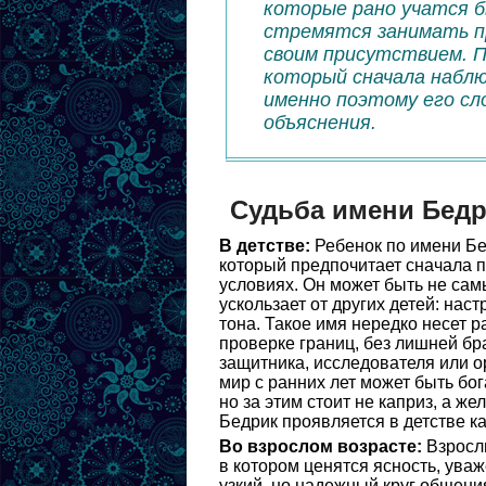
которые рано учатся 
стремятся занимать п
своим присутствием. П
который сначала наблю
именно поэтому его сл
объяснения.
Судьба имени Бед
В детстве:
Ребенок по имени Бе
который предпочитает сначала п
условиях. Он может быть не сам
ускользает от других детей: нас
тона. Такое имя нередко несет 
проверке границ, без лишней бр
защитника, исследователя или о
мир с ранних лет может быть бо
но за этим стоит не каприз, а ж
Бедрик проявляется в детстве ка
Во взрослом возрасте:
Взрослы
в котором ценятся ясность, ува
узкий, но надежный круг общени