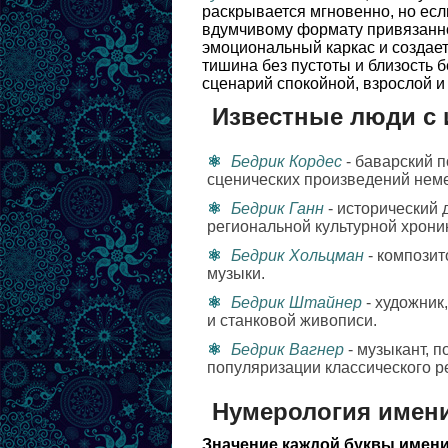
раскрывается мгновенно, но есл
вдумчивому формату привязаннос
эмоциональный каркас и создает
тишина без пустоты и близость 
сценарий спокойной, взрослой и
Известные люди с
Бедрик Кордес
- баварский п
сценических произведений неме
Бедрик Ганн
- исторический 
региональной культурной хрони
Бедрик Хольцман
- композит
музыки.
Бедрик Штайнер
- художник
и станковой живописи.
Бедрик Вагнер
- музыкант, 
популяризации классического р
Нумерология имен
Значение каждой буквы имени