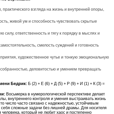
, практического взгляда на жизнь и внутренней опоры,
кость, живой ум и способность чувствовать скрытые
ую силу, ответственность и тягу к порядку в мыслях и
самостоятельность, смелость суждений и готовность
сприятия, художественное чутье и тонкую эмоциональную
 собранностью, деловитостью и умением превращать
мени Бедрик:
Б (2) + Е (6) + Д (5) + Р (9) + И (1) + К (3) =
ни:
Восьмерка в нумерологической перспективе делает
лы, внутреннего контроля и умения выстраивать жизнь
то число часто связано с надежностью, устойчивым
а себя сложные задачи без лишней драмы. Для носителя
я человека, который не любит хаос и постепенно