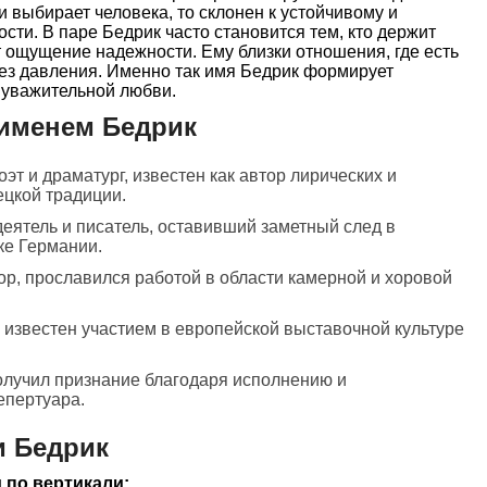
и выбирает человека, то склонен к устойчивому и
ти. В паре Бедрик часто становится тем, кто держит
 ощущение надежности. Ему близки отношения, где есть
без давления. Именно так имя Бедрик формирует
 уважительной любви.
 именем Бедрик
оэт и драматург, известен как автор лирических и
цкой традиции.
деятель и писатель, оставивший заметный след в
ке Германии.
ор, прославился работой в области камерной и хоровой
, известен участием в европейской выставочной культуре
получил признание благодаря исполнению и
епертуара.
и Бедрик
 по вертикали: