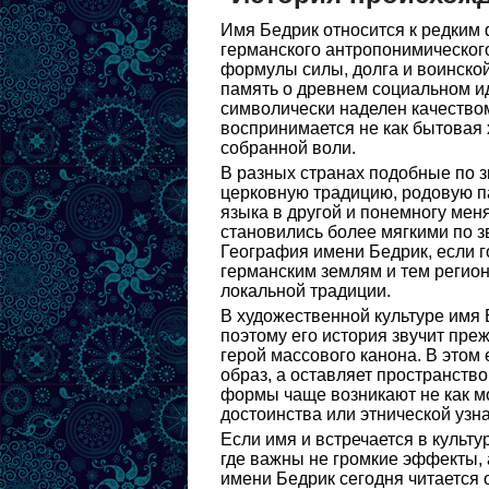
Имя Бедрик относится к редким 
германского антропонимического
формулы силы, долга и воинской
память о древнем социальном ид
символически наделен качество
воспринимается не как бытовая х
собранной воли.
В разных странах подобные по з
церковную традицию, родовую па
языка в другой и понемногу мен
становились более мягкими по з
География имени Бедрик, если г
германским землям и тем регио
локальной традиции.
В художественной культуре имя 
поэтому его история звучит преж
герой массового канона. В этом 
образ, а оставляет пространство
формы чаще возникают не как мо
достоинства или этнической узн
Если имя и встречается в культ
где важны не громкие эффекты,
имени Бедрик сегодня читается 