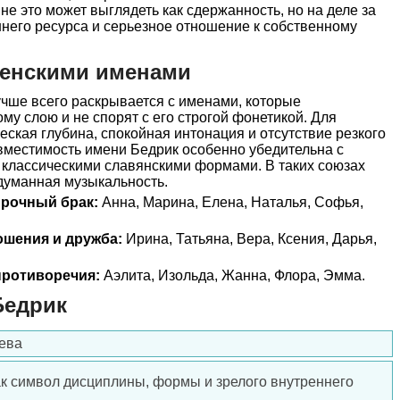
не это может выглядеть как сдержанность, но на деле за
ннего ресурса и серьезное отношение к собственному
женскими именами
чше всего раскрывается с именами, которые
му слою и не спорят с его строгой фонетикой. Для
ская глубина, спокойная интонация и отсутствие резкого
овместимость имени Бедрик особенно убедительна с
классическими славянскими формами. В таких союзах
думанная музыкальность.
прочный брак:
Анна, Марина, Елена, Наталья, Софья,
ошения и дружба:
Ирина, Татьяна, Вера, Ксения, Дарья,
ротиворечия:
Аэлита, Изольда, Жанна, Флора, Эмма.
Бедрик
Дева
ак символ дисциплины, формы и зрелого внутреннего