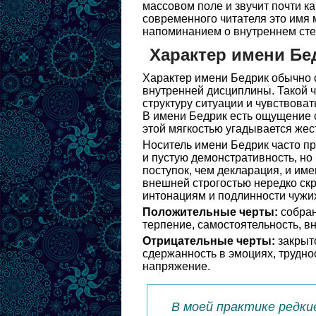
массовом поле и звучит почти ка
современного читателя это имя 
напоминанием о внутреннем сте
Характер имени Бе
Характер имени Бедрик обычно 
внутренней дисциплины. Такой ч
структуру ситуации и чувствова
В имени Бедрик есть ощущение с
этой мягкостью угадывается жес
Носитель имени Бедрик часто пр
и пустую демонстративность, но 
поступок, чем декларация, и име
внешней строгостью нередко ск
интонациям и подлинности чужи
Положительные черты:
собран
терпение, самостоятельность, вн
Отрицательные черты:
закрыто
сдержанность в эмоциях, трудно
напряжение.
В моей практике редки