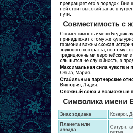
превращает его в порядок. Внеш
ней стоит высокий запас внутре
пути.
Совместимость с 
Совместимость имени Бедрик лу
принадлежат к тому же культурно
гармонии важны схожая историче
звукового контраста, поэтому с
традиционными европейскими и 
слышится не случайность, а про
Максимальная сила чувств и 
Ольга, Мария.
Стабильные партнерские отн
Виктория, Лидия.
Сложный союз и возможные п
Символика имени 
Знак зодиака
Козерог, 
Планета или
Сатурн, к
звезда
ритма