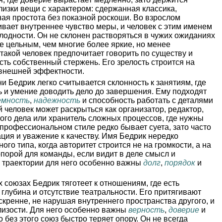
лизки вещи с характером: сдержанная классика,
ая простота без показной роскоши. Во взрослом
ивает внутреннее чувство меры, и человек с этим именем
лодности. Он не склонен растворяться в чужих ожиданиях
е цельным, чем многие более яркие, но менее
такой человек предпочитает говорить по существу и
сть собственный стержень. Его зрелость строится на
 внешней эффектности.
и Бедрик легко считывается склонность к занятиям, где
ь и умение доводить дело до завершения. Ему подходят
емность
,
надежность
и способность работать с деталями
 человек может раскрыться как организатор, редактор,
ого дела или хранитель сложных процессов, где нужны
 профессиональном стиле редко бывает суета, зато часто
ация и уважение к качеству. Имя Бедрик нередко
го типа, когда авторитет строится не на громкости, а на
опорой для команды, если видит в деле смысл и
й траектории для него особенно важны
долг
,
порядок
и
 союзах Бедрик тяготеет к отношениям, где есть
 глубина и отсутствие театральности. Его притягивают
скренне, не нарушая внутреннего пространства другого, и
лизости. Для него особенно важны
верность
,
доверие
и
то без этого союз быстро теряет опору. Он не всегда