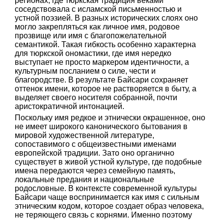
регионах, где тюркская традиция веками
соседствовала с исламской письменностью и
устной поэзией. В разных исторических слоях оно
могло закрепляться как личное имя, родовое
прозвище или имя с благопожелательной
семантикой. Такая гибкость особенно характерна
для тюркской ономастики, где имя нередко
выступает не просто маркером идентичности, а
культурным посланием о силе, чести и
благородстве. В результате Байсари сохраняет
оттенок имени, которое не растворяется в быту, а
выделяет своего носителя собранной, почти
аристократичной интонацией.
Поскольку имя редкое и этнически окрашенное, оно
не имеет широкого канонического бытования в
мировой художественной литературе,
сопоставимого с общеизвестными именами
европейской традиции. Зато оно органично
существует в живой устной культуре, где подобные
имена передаются через семейную память,
локальные предания и национальные
родословные. В контексте современной культуры
Байсари чаще воспринимается как имя с сильным
этническим кодом, которое создает образ человека,
не теряющего связь с корнями. Именно поэтому