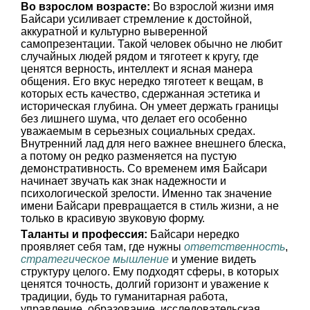
Во взрослом возрасте:
Во взрослой жизни имя
Байсари усиливает стремление к достойной,
аккуратной и культурно выверенной
самопрезентации. Такой человек обычно не любит
случайных людей рядом и тяготеет к кругу, где
ценятся верность, интеллект и ясная манера
общения. Его вкус нередко тяготеет к вещам, в
которых есть качество, сдержанная эстетика и
историческая глубина. Он умеет держать границы
без лишнего шума, что делает его особенно
уважаемым в серьезных социальных средах.
Внутренний лад для него важнее внешнего блеска,
а потому он редко разменяется на пустую
демонстративность. Со временем имя Байсари
начинает звучать как знак надежности и
психологической зрелости. Именно так значение
имени Байсари превращается в стиль жизни, а не
только в красивую звуковую форму.
Таланты и профессия:
Байсари нередко
проявляет себя там, где нужны
ответственность
,
стратегическое мышление
и умение видеть
структуру целого. Ему подходят сферы, в которых
ценятся точность, долгий горизонт и уважение к
традиции, будь то гуманитарная работа,
управление, образование, исследовательская