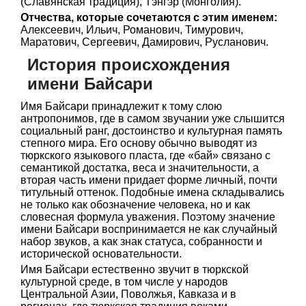
(Славянская традиция), Тэнгэр (Монголия).
Отчества, которые сочетаются с этим именем:
Алексеевич, Ильич, Романович, Тимурович,
Маратович, Сергеевич, Дамирович, Русланович.
История происхождения
имени Байсари
Имя Байсари принадлежит к тому слою
антропонимов, где в самом звучании уже слышится
социальный ранг, достоинство и культурная память
степного мира. Его основу обычно выводят из
тюркского языкового пласта, где «бай» связано с
семантикой достатка, веса и значительности, а
вторая часть имени придает форме личный, почти
титульный оттенок. Подобные имена складывались
не только как обозначение человека, но и как
словесная формула уважения. Поэтому значение
имени Байсари воспринимается не как случайный
набор звуков, а как знак статуса, собранности и
исторической основательности.
Имя Байсари естественно звучит в тюркской
культурной среде, в том числе у народов
Центральной Азии, Поволжья, Кавказа и в