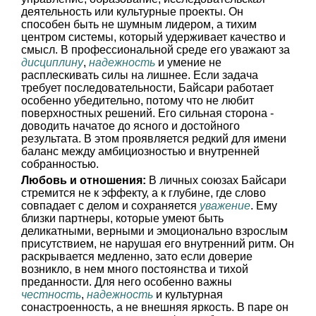
деятельность или культурные проекты. Он
способен быть не шумным лидером, а тихим
центром системы, который удерживает качество и
смысл. В профессиональной среде его уважают за
дисциплину
,
надежность
и умение не
расплескивать силы на лишнее. Если задача
требует последовательности, Байсари работает
особенно убедительно, потому что не любит
поверхностных решений. Его сильная сторона -
доводить начатое до ясного и достойного
результата. В этом проявляется редкий для имени
баланс между амбициозностью и внутренней
собранностью.
Любовь и отношения:
В личных союзах Байсари
стремится не к эффекту, а к глубине, где слово
совпадает с делом и сохраняется
уважение
. Ему
близки партнеры, которые умеют быть
деликатными, верными и эмоционально взрослым
присутствием, не нарушая его внутренний ритм. Он
раскрывается медленно, зато если доверие
возникло, в нем много постоянства и тихой
преданности. Для него особенно важны
честность
,
надежность
и культурная
сонастроенность, а не внешняя яркость. В паре он