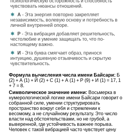
психологическую осторожность и способность
чувствовать нюансы отношений.
А
- Эта энергия повторно закрепляет
независимость, волевую основу и потребность в
личной внутренней опоре.
Р
- Эта вибрация добавляет решительность,
честолюбие и умение защищать то, что по-
настоящему важно.
И
- Эта буква смягчает образ, принося
интуицию, душевную отзывчивость и скрытую
чувствительность.
Формула вычисления числа имени Байсари:
Б
(2) + А (1) + Й (2) + С (1) + А (1) + Р (9) + И (1) = 17, 1
+ 7 = 8.
Символическое значение имени:
Восьмерка в
нумерологической логике имени Байсари говорит о
собранной силе, умении структурировать
пространство вокруг себя и стремлении к
весомому, а не случайному результату. Это число
власти над обстоятельствами, но не грубой, а
выверенной, где устойчивость важнее порыва.
Человек с такой вибрацией часто чувствует цену