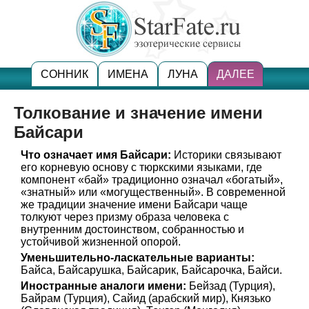
СОННИК
ИМЕНА
ЛУНА
ДАЛЕЕ
Толкование и значение имени
Байсари
Что означает имя Байсари:
Историки связывают
его корневую основу с тюркскими языками, где
компонент «бай» традиционно означал «богатый»,
«знатный» или «могущественный». В современной
же традиции значение имени Байсари чаще
толкуют через призму образа человека с
внутренним достоинством, собранностью и
устойчивой жизненной опорой.
Уменьшительно-ласкательные варианты:
Байса, Байсарушка, Байсарик, Байсарочка, Байси.
Иностранные аналоги имени:
Бейзад (Турция),
Байрам (Турция), Сайид (арабский мир), Князько