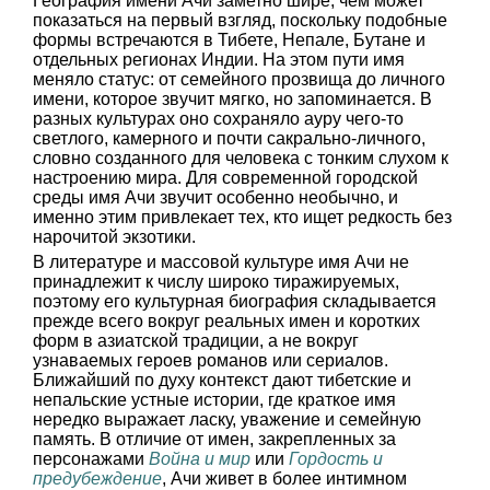
География имени Ачи заметно шире, чем может
показаться на первый взгляд, поскольку подобные
формы встречаются в Тибете, Непале, Бутане и
отдельных регионах Индии. На этом пути имя
меняло статус: от семейного прозвища до личного
имени, которое звучит мягко, но запоминается. В
разных культурах оно сохраняло ауру чего-то
светлого, камерного и почти сакрально-личного,
словно созданного для человека с тонким слухом к
настроению мира. Для современной городской
среды имя Ачи звучит особенно необычно, и
именно этим привлекает тех, кто ищет редкость без
нарочитой экзотики.
В литературе и массовой культуре имя Ачи не
принадлежит к числу широко тиражируемых,
поэтому его культурная биография складывается
прежде всего вокруг реальных имен и коротких
форм в азиатской традиции, а не вокруг
узнаваемых героев романов или сериалов.
Ближайший по духу контекст дают тибетские и
непальские устные истории, где краткое имя
нередко выражает ласку, уважение и семейную
память. В отличие от имен, закрепленных за
персонажами
Война и мир
или
Гордость и
предубеждение
, Ачи живет в более интимном