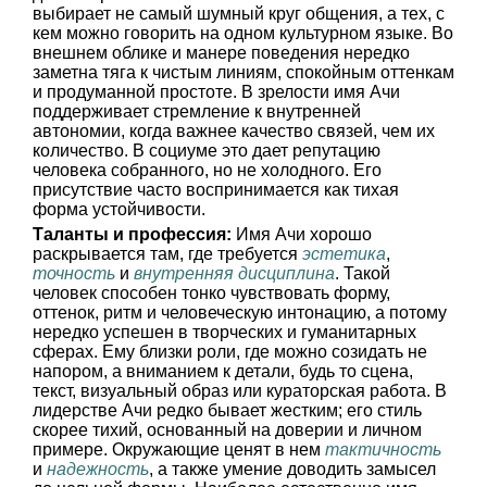
выбирает не самый шумный круг общения, а тех, с
кем можно говорить на одном культурном языке. Во
внешнем облике и манере поведения нередко
заметна тяга к чистым линиям, спокойным оттенкам
и продуманной простоте. В зрелости имя Ачи
поддерживает стремление к внутренней
автономии, когда важнее качество связей, чем их
количество. В социуме это дает репутацию
человека собранного, но не холодного. Его
присутствие часто воспринимается как тихая
форма устойчивости.
Таланты и профессия:
Имя Ачи хорошо
раскрывается там, где требуется
эстетика
,
точность
и
внутренняя дисциплина
. Такой
человек способен тонко чувствовать форму,
оттенок, ритм и человеческую интонацию, а потому
нередко успешен в творческих и гуманитарных
сферах. Ему близки роли, где можно созидать не
напором, а вниманием к детали, будь то сцена,
текст, визуальный образ или кураторская работа. В
лидерстве Ачи редко бывает жестким; его стиль
скорее тихий, основанный на доверии и личном
примере. Окружающие ценят в нем
тактичность
и
надежность
, а также умение доводить замысел