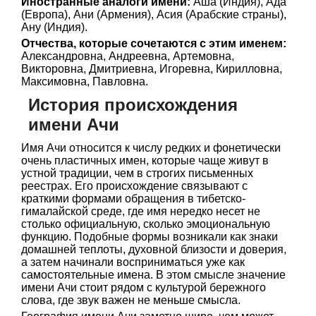
Иностранные аналоги имени:
Аша (Индия), Ада
(Европа), Ани (Армения), Асия (Арабские страны),
Ану (Индия).
Отчества, которые сочетаются с этим именем:
Александровна, Андреевна, Артемовна,
Викторовна, Дмитриевна, Игоревна, Кирилловна,
Максимовна, Павловна.
История происхождения
имени Ачи
Имя Ачи относится к числу редких и фонетически
очень пластичных имен, которые чаще живут в
устной традиции, чем в строгих письменных
реестрах. Его происхождение связывают с
краткими формами обращения в тибетско-
гималайской среде, где имя нередко несет не
столько официальную, сколько эмоциональную
функцию. Подобные формы возникали как знаки
домашней теплоты, духовной близости и доверия,
а затем начинали восприниматься уже как
самостоятельные имена. В этом смысле значение
имени Ачи стоит рядом с культурой бережного
слова, где звук важен не меньше смысла.