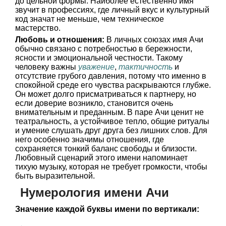
до цельной формы. Наиболее естественно имя
звучит в профессиях, где личный вкус и культурный
код значат не меньше, чем техническое
мастерство.
Любовь и отношения:
В личных союзах имя Ачи
обычно связано с потребностью в бережности,
ясности и эмоциональной честности. Такому
человеку важны
уважение
,
тактичность
и
отсутствие грубого давления, потому что именно в
спокойной среде его чувства раскрываются глубже.
Он может долго присматриваться к партнеру, но
если доверие возникло, становится очень
внимательным и преданным. В паре Ачи ценит не
театральность, а устойчивое тепло, общие ритуалы
и умение слушать друг друга без лишних слов. Для
него особенно значимы отношения, где
сохраняется тонкий баланс свободы и близости.
Любовный сценарий этого имени напоминает
тихую музыку, которая не требует громкости, чтобы
быть выразительной.
Нумерология имени Ачи
Значение каждой буквы имени по вертикали: