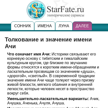
СОННИК
ИМЕНА
ЛУНА
ДАЛЕЕ
Толкование и значение имени
Ачи
Что означает имя Ачи:
Историки связывают его
корневую основу с тибетским и гималайским
культурным кругом, где близкие по звучанию
формы относятся к коротким имени-обращениям и
ласкательным прозвищам со значением «душа»,
«дорогой», «светлый». В современной традиции
значение имени Ачи чаще толкуют через призму
живой близости, мягкого обаяния и внутренней
легкости, которые человек несет в пространство
вокруг себя.
Уменьшительно-ласкательные варианты:
Ачик,
Ачушка, Аченька, Ачуля, Ачуша.