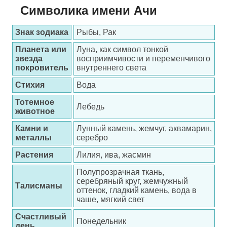
Символика имени Ачи
Знак зодиака
Рыбы, Рак
Планета или
Луна, как символ тонкой
звезда
восприимчивости и переменчивого
покровитель
внутреннего света
Стихия
Вода
Тотемное
Лебедь
животное
Камни и
Лунный камень, жемчуг, аквамарин,
металлы
серебро
Растения
Лилия, ива, жасмин
Полупрозрачная ткань,
серебряный круг, жемчужный
Талисманы
оттенок, гладкий камень, вода в
чаше, мягкий свет
Счастливый
Понедельник
день