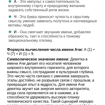
А
- Это импульс к самостоятельности,
внутреннему старту и природному желанию
задавать собственный ритм жизни.
Ч
- Эта буква приносит чуткость к скрытому
смыслу, умение замечать полутона и неочевидные
мотивы людей.
И
- Она смягчает звучание имени, добавляя
образность, такт и способность к тонкому
эмоциональному отклику.
Формула вычисления числа имени Ачи:
А (1) +
Ч (7) + И (1) = 9.
Символическое значение имени:
Девятка в
имени Ачи делает его носителя человеком
широкого внутреннего горизонта, для которого
важны смысл, сострадание и культурная глубина.
Это число часто связано с умением завершать
этапы достойно, не разрывая связи с прошлым, а
превращая опыт в мудрость. Для имени Ачи
девятка звучит как энергия мягкого авторитета,
когда сила проявляется не в нажиме, а в
способности удерживать высокую планку
человеческого качества. Такой сценарий нередко