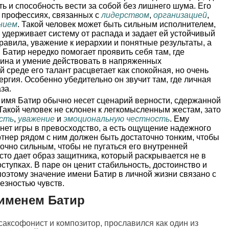
ь и способность вести за собой без лишнего шума. Его
в профессиях, связанных с
лидерством
,
организацией
,
нием
. Такой человек может быть сильным исполнителем,
о удерживает систему от распада и задает ей устойчивый
правила, уважение к иерархии и понятные результаты, а
Батир нередко помогает проявить себя там, где
лина и умение действовать в напряженных
 среде его талант расцветает как спокойная, но очень
гия. Особенно убедительно он звучит там, где личная
за.
имя Батир обычно несет сценарий верности, сдержанной
 Такой человек не склонен к легкомысленным жестам, зато
сть
,
уважение
и
эмоциональную честность
. Ему
 нет игры в превосходство, а есть ощущение надежного
тнер рядом с ним должен быть достаточно тонким, чтобы
точно сильным, чтобы не пугаться его внутренней
сто дает образ защитника, который раскрывается не в
ступках. В паре он ценит стабильность, достоинство и
оэтому значение имени Батир в личной жизни связано с
езностью чувств.
именем Батир
 саксофонист и композитор, прославился как один из