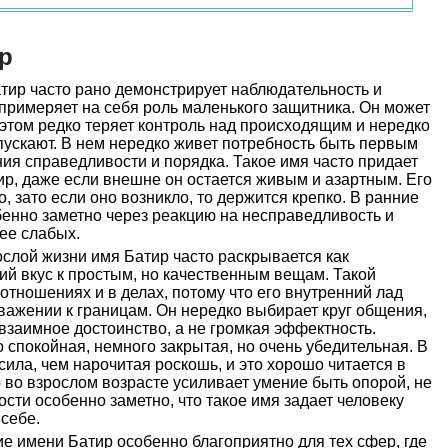
р
тир часто рано демонстрирует наблюдательность и
примеряет на себя роль маленького защитника. Он может
этом редко теряет контроль над происходящим и нередко
опускают. В нем нередко живет потребность быть первым
ия справедливости и порядка. Такое имя часто придает
ир, даже если внешне он остается живым и азартным. Его
 зато если оно возникло, то держится крепко. В ранние
бенно заметно через реакцию на несправедливость и
ее слабых.
слой жизни имя Батир часто раскрывается как
ий вкус к простым, но качественным вещам. Такой
отношениях и в делах, потому что его внутренний лад
важении к границам. Он нередко выбирает круг общения,
 взаимное достоинство, а не громкая эффектность.
 спокойная, немного закрытая, но очень убедительная. В
сила, чем нарочитая роскошь, и это хорошо читается в
р во взрослом возрасте усиливает умение быть опорой, не
ости особенно заметно, что такое имя задает человеку
себе.
е имени Батир особенно благоприятно для тех сфер, где