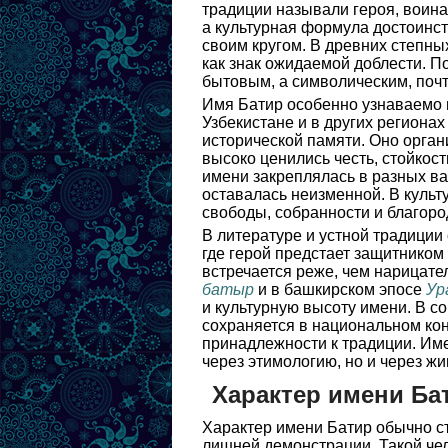
традиции называли героя, воина
а культурная формула достоинст
своим кругом. В древних степны
как знак ожидаемой доблести. П
бытовым, а символическим, почт
Имя Батир особенно узнаваемо в
Узбекистане и в других регионах
исторической памяти. Оно орган
высоко ценились честь, стойкос
имени закреплялась в разных в
оставалась неизменной. В культ
свободы, собранности и благоро
В литературе и устной традиции
где герой предстает защитником
встречается реже, чем нарицате
батыр
и в башкирском эпосе
Ур
и культурную высоту имени. В с
сохраняется в национальном конт
принадлежности к традиции. Име
через этимологию, но и через ж
Характер имени Ба
Характер имени Батир обычно ст
лишней демонстрации. Такой чел