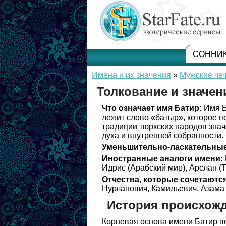
СОННИ
Имена и их значения
»
Мужские чеч
Толкование и значен
Что означает имя Батир:
Имя Б
лежит слово «батыр», которое п
традиции тюркских народов зна
духа и внутренней собранности.
Уменьшительно-ласкательные
Иностранные аналоги имени:
Идрис (Арабский мир), Арслан (
Отчества, которые сочетаются
Нурланович, Камильевич, Азама
История происхож
Корневая основа имени Батир во