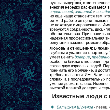
нужны выдержка, ответственност
энергия нередко раскрывается 
стратегией
,
защитой
и
созида
но еще чаще становится тем, кт
ритм. В работе он ценит ясные 
не показную импровизацию. Имя 
требуются собранность, дисцип
обстоятельствах. При правильной
надежная профессиональная энер
репутация важнее громкого обра
Любовь и отношения:
В любви 
глубины и уважения к партнеру.
умеет ценить
доверие
,
преданно
особенно близки отношения, где
союза двух взрослых людей. Пар
понимать его молчание, и доста
требовательности. Имя Батир ча
словах, а в последовательных по
умение держать слово. Именно п
высокой планкой доверия и серь
Известные люди с 
Батырхан Шукенов
- певец,