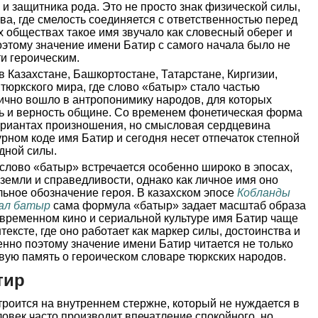
 и защитника рода. Это не просто знак физической силы,
ва, где смелость соединяется с ответственностью перед
х обществах такое имя звучало как словесный оберег и
оэтому значение имени Батир с самого начала было не
и героическим.
 Казахстане, Башкортостане, Татарстане, Киргизии,
 тюркского мира, где слово «батыр» стало частью
ично вошло в антропонимику народов, для которых
ть и верность общине. Со временем фонетическая форма
ариантах произношения, но смысловая сердцевина
урном коде имя Батир и сегодня несет отпечаток степной
дной силы.
 слово «батыр» встречается особенно широко в эпосах,
 земли и справедливости, однако как личное имя оно
льное обозначение героя. В казахском эпосе
Кобланды
ал батыр
сама формула «батыр» задает масштаб образа
овременном кино и сериальной культуре имя Батир чаще
ексте, где оно работает как маркер силы, достоинства и
нно поэтому значение имени Батир читается не только
ивую память о героическом словаре тюркских народов.
тир
роится на внутреннем стержне, который не нуждается в
овек часто производит впечатление спокойного, но