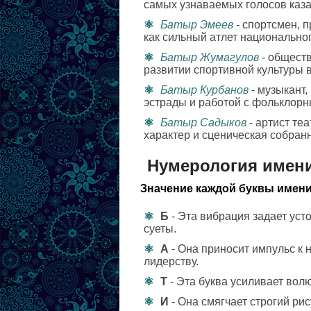
самых узнаваемых голосов каза
Батыр Эмеев
- спортсмен, 
как сильный атлет национальног
Батыр Жумагулов
- обществ
развитии спортивной культуры в
Батыр Курбанов
- музыкант
эстрады и работой с фольклор
Батыр Садыков
- артист те
характер и сценическая собранн
Нумерология имен
Значение каждой буквы имени
Б
- Эта вибрация задает уст
суеты.
А
- Она приносит импульс к 
лидерству.
Т
- Эта буква усиливает волю
И
- Она смягчает строгий рис