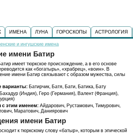
К
ИМЕНА
ЛУНА
ГОРОСКОПЫ
АСТРОЛОГИЯ
енские и ингушские имена
ие имени Батир
атир имеет тюркское происхождение, а в его основе
ереводится как «богатырь», «храбрец», «воин». В
чение имени Батир связывают с образом мужества, силы
 варианты:
Батирчик, Батя, Бати, Батика, Бату
Бахадур (Индия), Геро (Германия), Валент (Франция),
Турция)
 с этим именем:
Айдарович, Рустамович, Тимурович,
тович, Маратович, Даниярович
дения имени Батир
сходит к тюркскому слову «батыр», которым в эпической