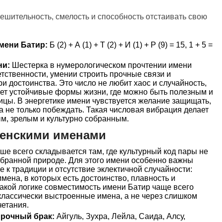
ешительность, смелость и способность отстаивать свою
мени Батир:
Б (2) + А (1) + Т (2) + И (1) + Р (9) = 15, 1 + 5 =
ни:
Шестерка в нумерологическом прочтении имени
етственности, умении строить прочные связи и
и достоинства. Это число не любит хаос и случайность,
щет устойчивые формы жизни, где можно быть полезным и
ицы. В энергетике имени чувствуется желание защищать,
а не только побеждать. Такая числовая вибрация делает
м, зрелым и культурно собранным.
женскими именами
е всего складывается там, где культурный код пары не
обранной природе. Для этого имени особенно важны
 к традиции и отсутствие эклектичной случайности:
мена, в которых есть достоинство, плавность и
такой логике совместимость имени Батир чаще всего
классически выстроенные имена, а не через слишком
четания.
прочный брак:
Айгуль, Зухра, Лейла, Саида, Алсу,