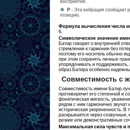
восприятия.
Р
- Эта вибрация сообщает р
позицию.
Формула вычисления числа и
6.
Символическое значение име
Батир говорит о внутренней отв
стремлении к гармонии без потер
поэтому его носитель обычно и
при этом сохранять личные гран
упорядочивать и поддерживать, 
образ Батира особенно надежны
Совместимость с 
Совместимость имени Батир лучш
противоречит его степенной и с
фонетическая мягкость, уважение
рядом с ним гармонично звучат и
историческая укорененность. В 
раскрывается через созвучные, 
резкие или демонстративные со
Максимальная сила чувств и 