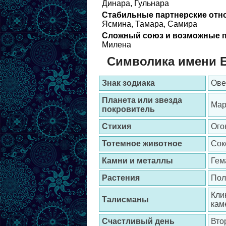
Динара, Гульнара
Стабильные партнерские отн
Ясмина, Тамара, Самира
Сложный союз и возможные п
Милена
Символика имени 
Знак зодиака
Ове
Планета или звезда
Мар
покровитель
Стихия
Ого
Тотемное животное
Сок
Камни и металлы
Гем
Растения
Пол
Кли
Талисманы
кам
Счастливый день
Вто