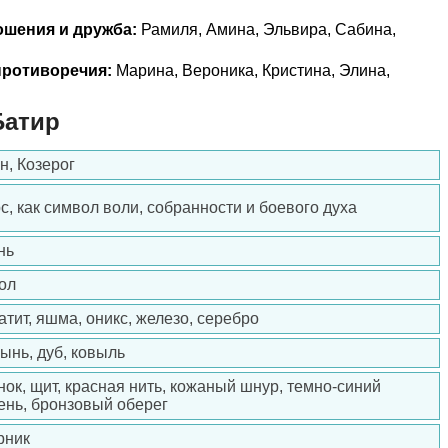
ошения и дружба:
Рамиля, Амина, Эльвира, Сабина,
ротиворечия:
Марина, Вероника, Кристина, Элина,
Батир
н, Козерог
с, как символ воли, собранности и боевого духа
нь
ол
атит, яшма, оникс, железо, серебро
ынь, дуб, ковыль
нок, щит, красная нить, кожаный шнур, темно-синий
ень, бронзовый оберег
рник