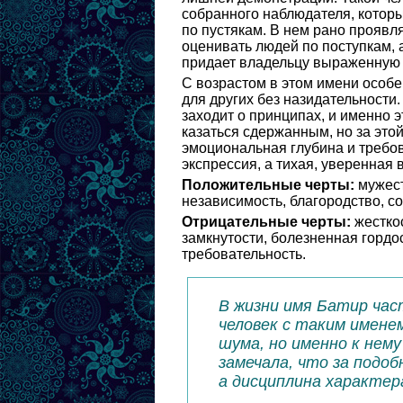
собранного наблюдателя, которы
по пустякам. В нем рано проявля
оценивать людей по поступкам, 
придает владельцу выраженную 
С возрастом в этом имени особ
для других без назидательности.
заходит о принципах, и именно 
казаться сдержанным, но за это
эмоциональная глубина и требов
экспрессия, а тихая, уверенная 
Положительные черты:
мужест
независимость, благородство, со
Отрицательные черты:
жесткос
замкнутости, болезненная гордос
требовательность.
В жизни имя Батир час
человек с таким имене
шума, но именно к нем
замечала, что за подо
а дисциплина характера