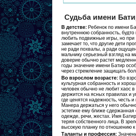
Судьба имени Бати
В детстве:
Ребенок по имени Ба
внутреннюю собранность, будто 
любить подвижные игры, но при 
замечает то, что другие дети пр
не ради похвалы, а ради ощущен
мальчику серьезный взгляд на м
доверие обычно растет медленно,
годы значение имени Батир осо
через стремление защищать бол
Во взрослом возрасте:
Во взро
культурная собранность и хорош
человек обычно не любит хаос в 
держится на ясных правилах и у
где ценятся надежность, честь и
Манера держаться у него обычно
эстетике ему ближе сдержанная 
одежде, речи, жестах. Имя Бати
теряя собственного лица. В зрел
высокую планку по отношению к 
Таланты и профессия:
Значени