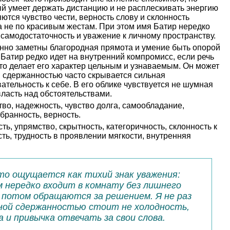
й умеет держать дистанцию и не расплескивать энергию
ются чувство чести, верность слову и склонность
а не по красивым жестам. При этом имя Батир нередко
самодостаточность и уважение к личному пространству.
енно заметны благородная прямота и умение быть опорой
 Батир редко идет на внутренний компромисс, если речь
это делает его характер цельным и узнаваемым. Он может
й сдержанностью часто скрывается сильная
ательность к себе. В его облике чувствуется не шумная
власть над обстоятельствами.
во, надежность, чувство долга, самообладание,
бранность, верность.
ть, упрямство, скрытность, категоричность, склонность к
ть, трудность в проявлении мягкости, внутренняя
то ощущается как тихий знак уважения:
м нередко входит в комнату без лишнего
у потом обращаются за решением. Я не раз
бной сдержанностью стоит не холодность,
 и привычка отвечать за свои слова.