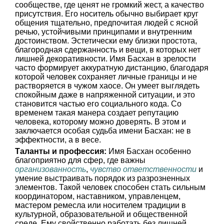
сообществе, где ценят не громкий жест, а качество
присутствия. Его носитель обычно выбирает круг
общения тщательно, предпочитая людей с ясной
речью, устойчивыми принципами и внутренним
достоинством. Эстетически ему близки простота,
благородная сдержанность и вещи, в которых нет
лишней декоративности. Имя Басхан в зрелости
часто формирует аккуратную дистанцию, благодаря
которой человек сохраняет личные границы и не
растворяется в чужом хаосе. Он умеет выглядеть
спокойным даже в напряженной ситуации, и это
становится частью его социального кода. Со
временем такая манера создает репутацию
человека, которому можно доверять. В этом и
заключается особая судьба имени Басхан: не в
эффектности, а в весе.
Таланты и профессия:
Имя Басхан особенно
благоприятно для сфер, где важны
организованность
,
чувство ответственности
и
умение выстраивать порядок из разрозненных
элементов. Такой человек способен стать сильным
координатором, наставником, управленцем,
мастером ремесла или носителем традиции в
культурной, образовательной и общественной
среде. Ему свойственно работать без лишней