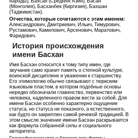
народы), Бахсан (Средняя Азия), Басан
(Монголия), Басханбек (Киргизия), Бахшан
(Таджикистан).
Отчества, которые сочетаются с этим именем:
Александрович, Дмитриевич, Ильич, Тимурович,
Рустамович, Камилович, Арсенович, Маратович,
Фаридович.
История происхождения
имени Басхан
Имя Басхан относится к тому типу имен, где
звучание само хранит память о степной культуре,
воинской дисциплине и уважении к старшинству.
Его этимологию обычно связывают с тюркским
языковым пластом, в котором подобные основы
нередко обозначали главенство, первенство или
человека, наделенного правом вести за собой. Для
имени Басхан особенно характерно ощущение
статуса, но статуса не показного, а естественного,
как будто он закреплен самой речевой традицией. В
этом смысле значение имени Басхан раскрывается
как формула собранной силы и социального
авторитета.