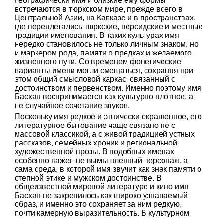
Географически имя и близкие ему формы
встречаются в тюркском мире, прежде всего в
Центральной Азии, на Кавказе и в пространствах,
где переплетались тюркские, персидские и местные
традиции именования. В таких культурах имя
нередко становилось не только личным знаком, но
и маркером рода, памяти о предках и желаемого
жизненного пути. Со временем фонетические
варианты имени могли смещаться, сохраняя при
этом общий смысловой каркас, связанный с
достоинством и первенством. Именно поэтому имя
Басхан воспринимается как культурно плотное, а
не случайное сочетание звуков.
Поскольку имя редкое и этнически окрашенное, его
литературное бытование чаще связано не с
массовой классикой, а с живой традицией устных
рассказов, семейных хроник и региональной
художественной прозы. В подобных именах
особенно важен не вымышленный персонаж, а
сама среда, в которой имя звучит как знак памяти о
степной этике и мужском достоинстве. В
общеизвестной мировой литературе и кино имя
Басхан не закрепилось как широко узнаваемый
образ, и именно это сохраняет за ним редкую,
почти камерную выразительность. В культурном