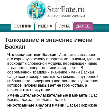
СОННИК
ИМЕНА
ЛУНА
ДАЛЕЕ
Толкование и значение имени
Басхан
Что означает имя Басхан:
Историки связывают
его корневую основу с тюркскими языками, где она
восходит к словесной модели, передающей идею
«главного», «первого» или «старшего». В
современной традиции значение имени Басхан
чаще всего воспринимают как символ внутренней
собранности, лидерского достоинства и уважения,
которое человек вызывает не громкостью, а
весомостью присутствия.
Уменьшительно-ласкательные варианты:
Бас,
Басша, Басханчик, Баша, Басик.
Иностранные аналоги имени:
Басан (Тюркские