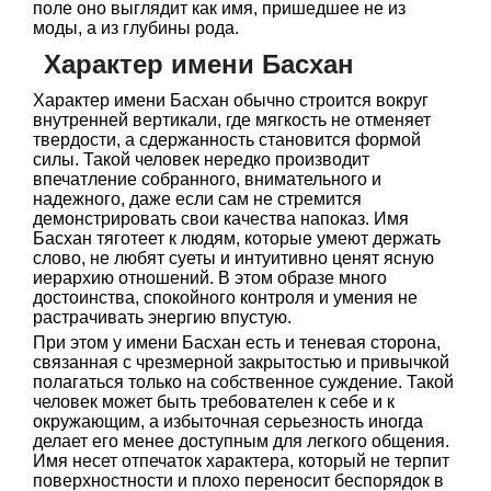
поле оно выглядит как имя, пришедшее не из
моды, а из глубины рода.
Характер имени Басхан
Характер имени Басхан обычно строится вокруг
внутренней вертикали, где мягкость не отменяет
твердости, а сдержанность становится формой
силы. Такой человек нередко производит
впечатление собранного, внимательного и
надежного, даже если сам не стремится
демонстрировать свои качества напоказ. Имя
Басхан тяготеет к людям, которые умеют держать
слово, не любят суеты и интуитивно ценят ясную
иерархию отношений. В этом образе много
достоинства, спокойного контроля и умения не
растрачивать энергию впустую.
При этом у имени Басхан есть и теневая сторона,
связанная с чрезмерной закрытостью и привычкой
полагаться только на собственное суждение. Такой
человек может быть требователен к себе и к
окружающим, а избыточная серьезность иногда
делает его менее доступным для легкого общения.
Имя несет отпечаток характера, который не терпит
поверхностности и плохо переносит беспорядок в