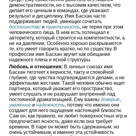
демонстративности, но с высоким качеством, что
делает его ценным в командах, где уважают
результат и дисциплину. Имя Басхан часто
поддерживает людей, умеющих сочетать
достоинство
и
практичность
, не теряя при этом
человеческого лица. В нем есть потенциал к
авторитету, который строится на компетентности, а
не на давлении. Особенно хорошо раскрываются
те, кто умеет говорить кратко, но по существу. В
профессии имя Басхан звучит как обещание
надежного плеча и ясной структуры.
Любовь и отношения:
В личных союзах имя
Басхан тяготеет к верности, такту и спокойной
глубине, где чувства подтверждаются делами, а не
эффектными жестами. Такой человек обычно ищет
партнера, который уважает его пространство,
умеет слушать и не разрушает внутренний лад
постоянной драматизацией. Ему важны
доверие
,
уважение
и
надежность
, потому что именно они
создают для него ощущение настоящей близости.
Сам он, как правило, не любит поверхностных игр и
предпочитает ясность, даже если она требует
времени. В паре он может быть сдержанным, но
очень устойчивым, и именно эта устойчивость