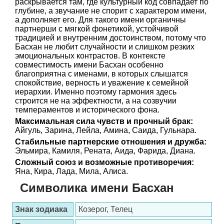
раскрывается там, где культурный код совпадает по
глубине, а звучание не спорит с характером имени,
а дополняет его. Для такого имени органичны
партнерши с мягкой фонетикой, устойчивой
традицией и внутренним достоинством, потому что
Басхан не любит случайности и слишком резких
эмоциональных контрастов. В контексте
совместимость имени Басхан особенно
благоприятна с именами, в которых слышатся
спокойствие, верность и уважение к семейной
иерархии. Именно поэтому гармония здесь
строится не на эффектности, а на созвучии
темпераментов и исторического фона.
Максимальная сила чувств и прочный брак:
Айгуль, Зарина, Лейла, Амина, Саида, Гульнара.
Стабильные партнерские отношения и дружба:
Эльмира, Камиля, Рената, Аида, Фарида, Диана.
Сложный союз и возможные противоречия:
Яна, Кира, Лада, Мила, Алиса.
Символика имени Басхан
Знак зодиака
Козерог, Телец