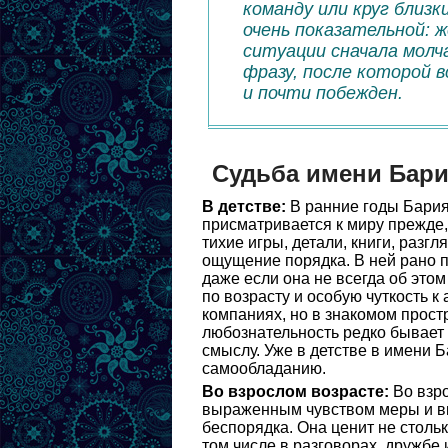
команду или круг близ
очень показательной: 
ситуации сначала молч
фразу, после которой в
и почти побежден.
Судьба имени Бар
В детстве:
В ранние годы Бария
присматривается к миру прежде,
тихие игры, детали, книги, разг
ощущение порядка. В ней рано п
даже если она не всегда об этом
по возрасту и особую чуткость 
компаниях, но в знакомом прост
любознательность редко бывает 
смыслу. Уже в детстве в имени 
самообладанию.
Во взрослом возрасте:
Во взро
выраженным чувством меры и вку
беспорядка. Она ценит не столь
том числе в разговорах, дружбе