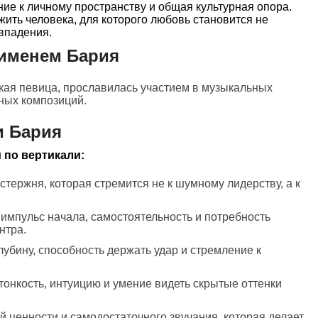
ние к личному пространству и общая культурная опора.
ить человека, для которого любовь становится не
овпадения.
 именем Бария
ская певица, прославилась участием в музыкальных
ных композиций.
и Бария
 по вертикали:
стержня, которая стремится не к шумному лидерству, а к
 импульс начала, самостоятельность и потребность
нтра.
лубину, способность держать удар и стремление к
тонкость, интуицию и умение видеть скрытые оттенки
й ценности и самодостаточного звучания, которая делает