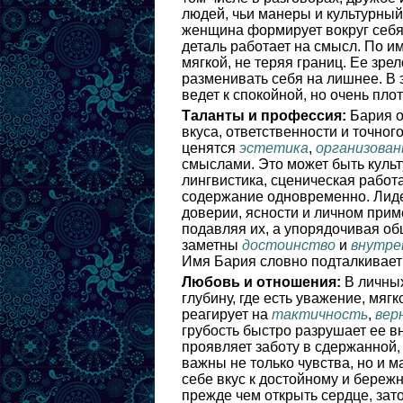
людей, чьи манеры и культурный
женщина формирует вокруг себя
деталь работает на смысл. По и
мягкой, не теряя границ. Ее зре
разменивать себя на лишнее. В 
ведет к спокойной, но очень пло
Таланты и профессия:
Бария о
вкуса, ответственности и точног
ценятся
эстетика
,
организова
смыслами. Это может быть культ
лингвистика, сценическая работ
содержание одновременно. Лиде
доверии, ясности и личном прим
подавляя их, а упорядочивая о
заметны
достоинство
и
внутре
Имя Бария словно подталкивает 
Любовь и отношения:
В личных
глубину, где есть уважение, мяг
реагирует на
тактичность
,
вер
грубость быстро разрушает ее в
проявляет заботу в сдержанной,
важны не только чувства, но и м
себе вкус к достойному и береж
прежде чем открыть сердце, зат