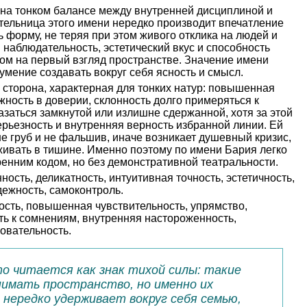
 на тонком балансе между внутренней дисциплиной и
тельница этого имени нередко производит впечатление
ь форму, не теряя при этом живого отклика на людей и
 наблюдательность, эстетический вкус и способность
ном на первый взгляд пространстве. Значение имени
умение создавать вокруг себя ясность и смысл.
я сторона, характерная для тонких натур: повышенная
жность в доверии, склонность долго примеряться к
заться замкнутой или излишне сдержанной, хотя за этой
рьезность и внутренняя верность избранной линии. Ей
не груб и не фальшив, иначе возникает душевный кризис,
живать в тишине. Именно поэтому по имени Бария легко
ренним кодом, но без демонстративной театральности.
ность, деликатность, интуитивная точность, эстетичность,
дежность, самоконтроль.
сть, повышенная чувствительность, упрямство,
ть к сомнениям, внутренняя настороженность,
овательность.
то читается как знак тихой силы: такие
имать пространство, но именно их
 нередко удерживает вокруг себя семью,