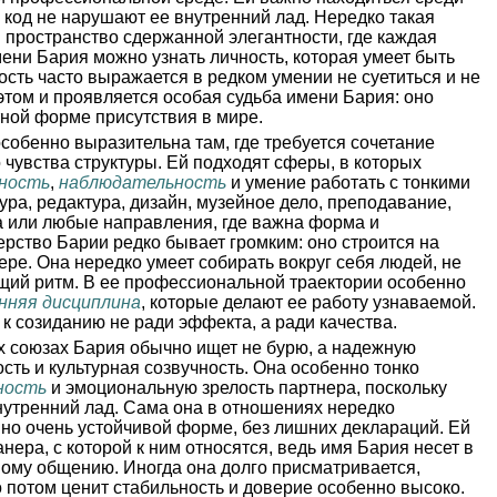
 код не нарушают ее внутренний лад. Нередко такая
 пространство сдержанной элегантности, где каждая
мени Бария можно узнать личность, которая умеет быть
лость часто выражается в редком умении не суетиться и не
этом и проявляется особая судьба имени Бария: оно
тной форме присутствия в мире.
собенно выразительна там, где требуется сочетание
о чувства структуры. Ей подходят сферы, в которых
нность
,
наблюдательность
и умение работать с тонкими
ура, редактура, дизайн, музейное дело, преподавание,
а или любые направления, где важна форма и
рство Барии редко бывает громким: оно строится на
ере. Она нередко умеет собирать вокруг себя людей, не
бщий ритм. В ее профессиональной траектории особенно
нняя дисциплина
, которые делают ее работу узнаваемой.
к созиданию не ради эффекта, а ради качества.
 союзах Бария обычно ищет не бурю, а надежную
кость и культурная созвучность. Она особенно тонко
ность
и эмоциональную зрелость партнера, поскольку
нутренний лад. Сама она в отношениях нередко
 но очень устойчивой форме, без лишних деклараций. Ей
анера, с которой к ним относятся, ведь имя Бария несет в
ному общению. Иногда она долго присматривается,
о потом ценит стабильность и доверие особенно высоко.