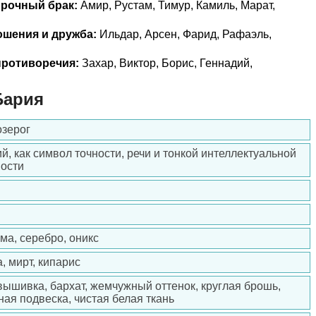
прочный брак:
Амир, Рустам, Тимур, Камиль, Марат,
ошения и дружба:
Ильдар, Арсен, Фарид, Рафаэль,
ротиворечия:
Захар, Виктор, Борис, Геннадий,
Бария
озерог
й, как символ точности, речи и тонкой интеллектуальной
ости
шма, серебро, оникс
, мирт, кипарис
вышивка, бархат, жемчужный оттенок, круглая брошь,
ная подвеска, чистая белая ткань