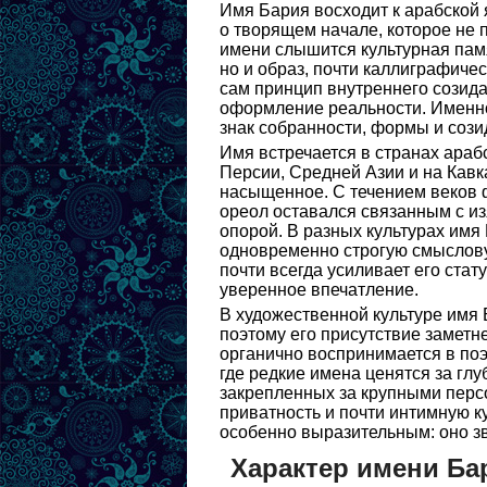
Имя Бария восходит к арабской
о творящем начале, которое не п
имени слышится культурная памят
но и образ, почти каллиграфиче
сам принцип внутреннего созида
оформление реальности. Именно
знак собранности, формы и сози
Имя встречается в странах араб
Персии, Средней Азии и на Кавка
насыщенное. С течением веков 
ореол оставался связанным с и
опорой. В разных культурах имя
одновременно строгую смысловую
почти всегда усиливает его стату
уверенное впечатление.
В художественной культуре имя 
поэтому его присутствие заметн
органично воспринимается в по
где редкие имена ценятся за глу
закрепленных за крупными перс
приватность и почти интимную к
особенно выразительным: оно зв
Характер имени Ба