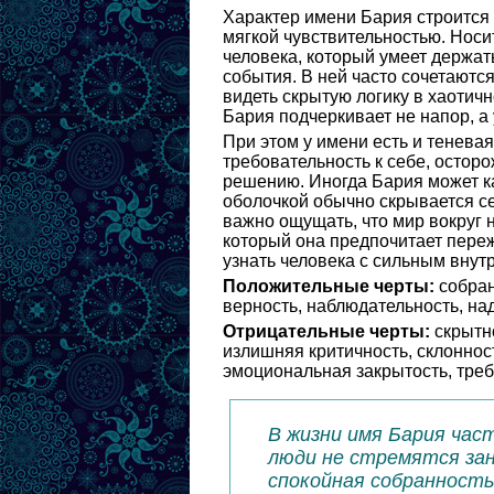
Характер имени Бария строится
мягкой чувствительностью. Носи
человека, который умеет держат
события. В ней часто сочетаются
видеть скрытую логику в хаотич
Бария подчеркивает не напор, а 
При этом у имени есть и тенева
требовательность к себе, осторо
решению. Иногда Бария может ка
оболочкой обычно скрывается се
важно ощущать, что мир вокруг 
который она предпочитает пере
узнать человека с сильным внут
Положительные черты:
собран
верность, наблюдательность, на
Отрицательные черты:
скрытно
излишняя критичность, склоннос
эмоциональная закрытость, треб
В жизни имя Бария час
люди не стремятся зан
спокойная собранность