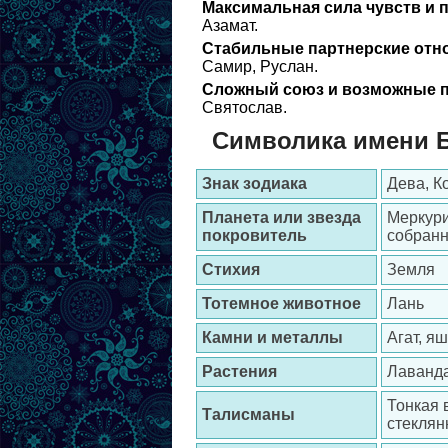
Максимальная сила чувств и 
Азамат.
Стабильные партнерские отн
Самир, Руслан.
Сложный союз и возможные п
Святослав.
Символика имени 
Знак зодиака
Дева, К
Планета или звезда
Меркури
покровитель
собранн
Стихия
Земля
Тотемное животное
Лань
Камни и металлы
Агат, я
Растения
Лаванда
Тонкая 
Талисманы
стеклян