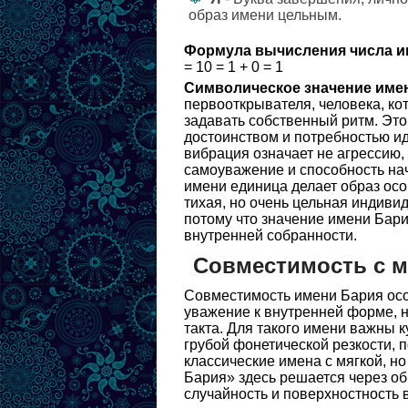
образ имени цельным.
Формула вычисления числа и
= 10 = 1 + 0 = 1
Символическое значение име
первооткрывателя, человека, ко
задавать собственный ритм. Это
достоинством и потребностью ид
вибрация означает не агрессию,
самоуважение и способность нач
имени единица делает образ осо
тихая, но очень цельная индивид
потому что значение имени Бари
внутренней собранности.
Совместимость с 
Совместимость имени Бария особ
уважение к внутренней форме, 
такта. Для такого имени важны к
грубой фонетической резкости, 
классические имена с мягкой, н
Бария» здесь решается через об
случайность и поверхностность 