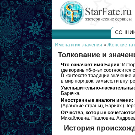
СОННИ
Имена и их значения
»
Женские та
Толкование и значен
Что означает имя Бария:
Истор
где корень «б-р-ъ» соотносится
В контексте традиции значение 
в мир порядок, замысел и внутр
Уменьшительно-ласкательные
Баречка.
Иностранные аналоги имени:
(Арабские страны), Бариях (Перс
Отчества, которые сочетаются
Михайловна, Павловна, Андреев
История происхож