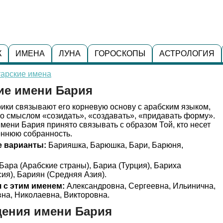
К
ИМЕНА
ЛУНА
ГОРОСКОПЫ
АСТРОЛОГИЯ
тарские имена
ие имени Бария
ики связывают его корневую основу с арабским языком,
 со смыслом «созидать», «создавать», «придавать форму».
имени Бария принято связывать с образом Той, кто несет
еннюю собранность.
 варианты:
Барияшка, Барюшка, Бари, Барюня,
Бара (Арабские страны), Бариа (Турция), Бариха
ия), Бариян (Средняя Азия).
 с этим именем:
Александровна, Сергеевна, Ильинична,
на, Николаевна, Викторовна.
дения имени Бария