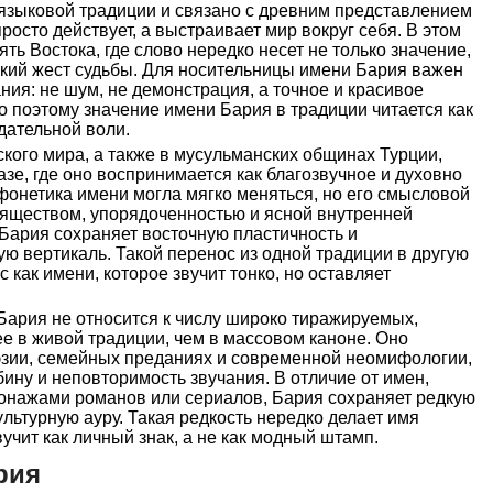
 языковой традиции и связано с древним представлением
росто действует, а выстраивает мир вокруг себя. В этом
ь Востока, где слово нередко несет не только значение,
ский жест судьбы. Для носительницы имени Бария важен
ния: не шум, не демонстрация, а точное и красивое
 поэтому значение имени Бария в традиции читается как
дательной воли.
ского мира, а также в мусульманских общинах Турции,
зе, где оно воспринимается как благозвучное и духовно
фонетика имени могла мягко меняться, но его смысловой
зяществом, упорядоченностью и ясной внутренней
 Бария сохраняет восточную пластичность и
 вертикаль. Такой перенос из одной традиции в другую
с как имени, которое звучит тонко, но оставляет
Бария не относится к числу широко тиражируемых,
ее в живой традиции, чем в массовом каноне. Оно
эзии, семейных преданиях и современной неомифологии,
бину и неповторимость звучания. В отличие от имен,
онажами романов или сериалов, Бария сохраняет редкую
ультурную ауру. Такая редкость нередко делает имя
учит как личный знак, а не как модный штамп.
рия