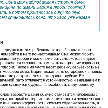
ких. Одна моя наблюдаемая история была
женщина по имени Бария в любой сложной
ала, а потом произносила одну точную
сем становилось ясно, что хаос уже назван
ия
 нередко кажется ребенком, который внимательно
 чем войти в него по-настоящему. Она может любить
лядывание узоров и маленькие ритуалы, которые дают
роявляется склонность замечать настроение взрослых,
 говорит. Такое имя часто несет ребенку серьезность не
к атмосфере дома. Бария может быть осторожной в новых
ранстве раскрывается неожиданно глубоко. Ее
шумной, зато отличается устойчивостью и вниманием к
Бария слышится будущая способность к внутреннему
слом возрасте Бария обычно становится человеком с
са, который не терпит стилистического и человеческого
ко внешнюю эффектность, сколько содержательность, в
 и профессиональной среде. Ей важно находиться среди