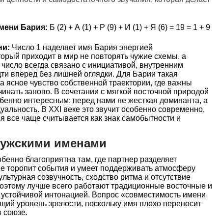
мени Бария:
Б (2) + А (1) + Р (9) + И (1) + Я (6) = 19 = 1 + 9
ни:
Число 1 наделяет имя Бария энергией
торый приходит в мир не повторять чужие схемы, а
 число всегда связано с инициативой, внутренним
ти вперед без лишней оглядки. Для Барии такая
 а ясное чувство собственной траектории, где важны
инать заново. В сочетании с мягкой восточной природой
бенно интересным: перед нами не жесткая доминанта, а
уальность. В XXI веке это звучит особенно современно,
я все чаще считывается как знак самобытности и
мужскими именами
енно благоприятна там, где партнер разделяет
не торопит события и умеет поддерживать атмосферу
ультурная созвучность, сходство ритма и отсутствие
поэтому лучше всего работают традиционные восточные и
о устойчивой интонацией. Вопрос «совместимость имени
щий уровень зрелости, поскольку имя плохо переносит
в союзе.