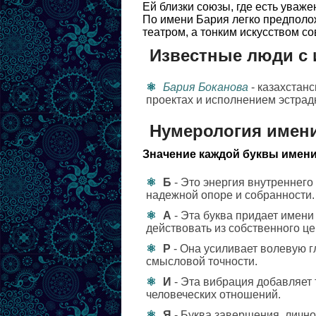
Ей близки союзы, где есть уваже
По имени Бария легко предполож
театром, а тонким искусством с
Известные люди с
Бария Боканова
- казахстан
проектах и исполнением эстрад
Нумерология имен
Значение каждой буквы имени
Б
- Это энергия внутреннего 
надежной опоре и собранности.
А
- Эта буква придает имени
действовать из собственного це
Р
- Она усиливает волевую г
смысловой точности.
И
- Эта вибрация добавляет 
человеческих отношений.
Я
- Буква завершения, лично