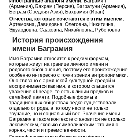
Иностранные аналоги имени:
Баграмян
(Армения), Бахрам (Персия), Багратуни (Армения),
Беграм (Средняя Азия), Бахрамия (Иран)
Отчества, которые сочетаются с этим именем:
Артемовна, Давидовна, Олеговна, Никитична,
Эдуардовна, Сааковна, Михайловна, Рубеновна
История происхождения
имени Баграмия
Имя Баграмия относится к редким формам,
которые живут на границе личного имени и
родового обозначения, поэтому его происхождение
особенно интересно с точки зрения антропонимики.
Оно связано с армянской культурной средой и
воспринимается как имя, в котором слышится
уважение к lineage, то есть к линии предков и
семейной памяти. Подобные формы в
традиционных обществах редко существовали
отдельно от рода, а потому несли не только
звучание, но и социальный вес. Значение имени
Баграмия в таком контексте становится не столько
лексическим, сколько символическим: это имя о
корнях, чести и преемственности.