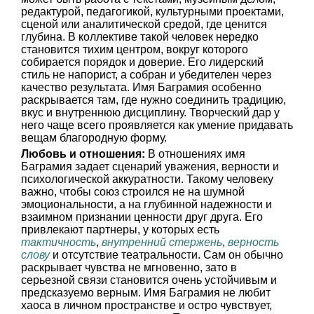
редактурой, педагогикой, культурными проектами,
сценой или аналитической средой, где ценится
глубина. В коллективе такой человек нередко
становится тихим центром, вокруг которого
собирается порядок и доверие. Его лидерский
стиль не напорист, а собран и убедителен через
качество результата. Имя Баграмия особенно
раскрывается там, где нужно соединить традицию,
вкус и внутреннюю дисциплину. Творческий дар у
него чаще всего проявляется как умение придавать
вещам благородную форму.
Любовь и отношения:
В отношениях имя
Баграмия задает сценарий уважения, верности и
психологической аккуратности. Такому человеку
важно, чтобы союз строился не на шумной
эмоциональности, а на глубинной надежности и
взаимном признании ценности друг друга. Его
привлекают партнеры, у которых есть
тактичность
,
внутренний стержень
,
верность
слову
и отсутствие театральности. Сам он обычно
раскрывает чувства не мгновенно, зато в
серьезной связи становится очень устойчивым и
предсказуемо верным. Имя Баграмия не любит
хаоса в личном пространстве и остро чувствует,