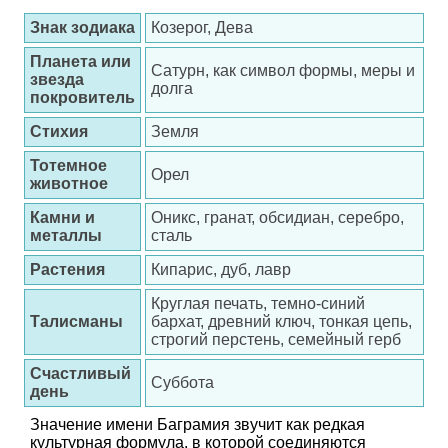
Знак зодиака
Козерог, Дева
Планета или
Сатурн, как символ формы, меры и
звезда
долга
покровитель
Стихия
Земля
Тотемное
Орел
животное
Камни и
Оникс, гранат, обсидиан, серебро,
металлы
сталь
Растения
Кипарис, дуб, лавр
Круглая печать, темно-синий
Талисманы
бархат, древний ключ, тонкая цепь,
строгий перстень, семейный герб
Счастливый
Суббота
день
Значение имени Баграмия звучит как редкая
культурная формула, в которой соединяются