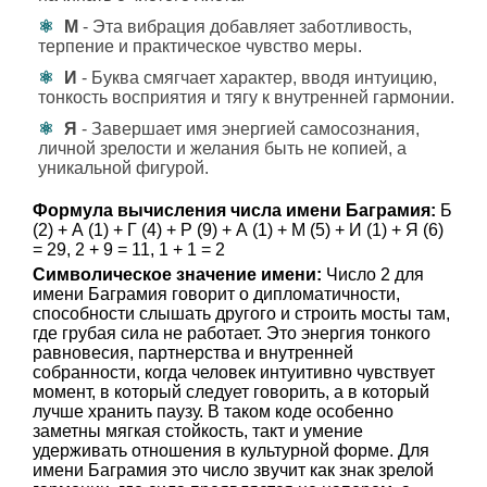
М
- Эта вибрация добавляет заботливость,
терпение и практическое чувство меры.
И
- Буква смягчает характер, вводя интуицию,
тонкость восприятия и тягу к внутренней гармонии.
Я
- Завершает имя энергией самосознания,
личной зрелости и желания быть не копией, а
уникальной фигурой.
Формула вычисления числа имени Баграмия:
Б
(2) + А (1) + Г (4) + Р (9) + А (1) + М (5) + И (1) + Я (6)
= 29, 2 + 9 = 11, 1 + 1 = 2
Символическое значение имени:
Число 2 для
имени Баграмия говорит о дипломатичности,
способности слышать другого и строить мосты там,
где грубая сила не работает. Это энергия тонкого
равновесия, партнерства и внутренней
собранности, когда человек интуитивно чувствует
момент, в который следует говорить, а в который
лучше хранить паузу. В таком коде особенно
заметны мягкая стойкость, такт и умение
удерживать отношения в культурной форме. Для
имени Баграмия это число звучит как знак зрелой