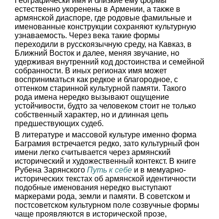
Географически имя и близкие ему формы
естественно укоренены в Армении, а также в
армянской диаспоре, где родовые фамильные и
именованные конструкции сохраняют культурную
узнаваемость. Через века такие формы
переходили в русскоязычную среду, на Кавказ, в
Ближний Восток и далее, меняя звучание, но
удерживая внутренний код достоинства и семейной
собранности. В иных регионах имя может
восприниматься как редкое и благородное, с
оттенком старинной культурной памяти. Такого
рода имена нередко вызывают ощущение
устойчивости, будто за человеком стоит не только
собственный характер, но и длинная цепь
предшествующих судеб.
В литературе и массовой культуре именно форма
Баграмия встречается редко, зато культурный фон
имени легко считывается через армянский
исторический и художественный контекст. В книге
Рубена Зарянского
Путь к себе
и в мемуарно-
исторических текстах об армянской идентичности
подобные именования нередко выступают
маркерами рода, земли и памяти. В советском и
постсоветском культурном поле созвучные формы
чаще проявляются в исторической прозе,