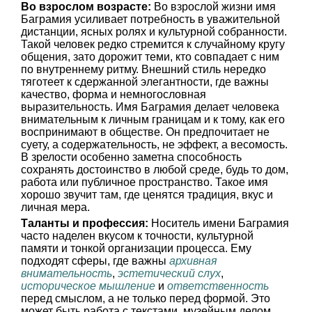
Во взрослом возрасте:
Во взрослой жизни имя
Баграмия усиливает потребность в уважительной
дистанции, ясных ролях и культурной собранности.
Такой человек редко стремится к случайному кругу
общения, зато дорожит теми, кто совпадает с ним
по внутреннему ритму. Внешний стиль нередко
тяготеет к сдержанной элегантности, где важны
качество, форма и немногословная
выразительность. Имя Баграмия делает человека
внимательным к личным границам и к тому, как его
воспринимают в обществе. Он предпочитает не
суету, а содержательность, не эффект, а весомость.
В зрелости особенно заметна способность
сохранять достоинство в любой среде, будь то дом,
работа или публичное пространство. Такое имя
хорошо звучит там, где ценятся традиция, вкус и
личная мера.
Таланты и профессия:
Носитель имени Баграмия
часто наделен вкусом к точности, культурной
памяти и тонкой организации процесса. Ему
подходят сферы, где важны
архивная
внимательность
,
эстетический слух
,
историческое мышление
и
ответственность
перед смыслом, а не только перед формой. Это
может быть работа с текстами, музейным делом,