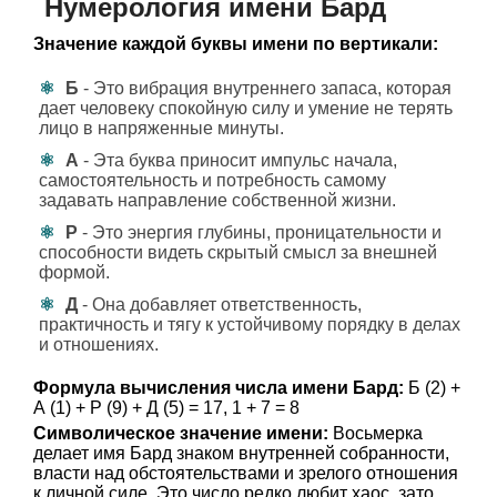
Нумерология имени Бард
Значение каждой буквы имени по вертикали:
Б
- Это вибрация внутреннего запаса, которая
дает человеку спокойную силу и умение не терять
лицо в напряженные минуты.
А
- Эта буква приносит импульс начала,
самостоятельность и потребность самому
задавать направление собственной жизни.
Р
- Это энергия глубины, проницательности и
способности видеть скрытый смысл за внешней
формой.
Д
- Она добавляет ответственность,
практичность и тягу к устойчивому порядку в делах
и отношениях.
Формула вычисления числа имени Бард:
Б (2) +
А (1) + Р (9) + Д (5) = 17, 1 + 7 = 8
Символическое значение имени:
Восьмерка
делает имя Бард знаком внутренней собранности,
власти над обстоятельствами и зрелого отношения
к личной силе. Это число редко любит хаос, зато