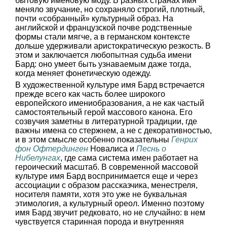
бытовую именовую моду. В разных странах имя
меняло звучание, но сохраняло строгий, плотный,
почти «собранный» культурный образ. На
английской и французской почве родственные
формы стали мягче, а в германском контексте
дольше удерживали аристократическую резкость. В
этом и заключается любопытная судьба имени
Бард: оно умеет быть узнаваемым даже тогда,
когда меняет фонетическую одежду.
В художественной культуре имя Бард встречается
прежде всего как часть более широкого
европейского имениобразования, а не как частый
самостоятельный герой массового канона. Его
созвучия заметны в литературной традиции, где
важны имена со стержнем, а не с декоративностью,
и в этом смысле особенно показательны
Генрих
фон Офтердинген
Новалиса и
Песнь о
Нибелунгах
, где сама система имен работает на
героический масштаб. В современной массовой
культуре имя Бард воспринимается еще и через
ассоциации с образом рассказчика, менестреля,
носителя памяти, хотя это уже не буквальная
этимология, а культурный ореол. Именно поэтому
имя Бард звучит редковато, но не случайно: в нем
чувствуется старинная порода и внутренняя