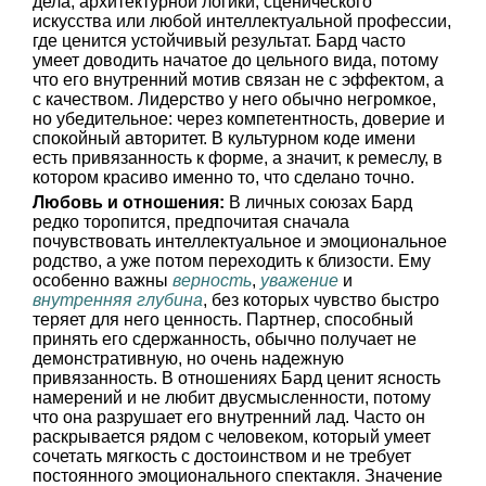
дела, архитектурной логики, сценического
искусства или любой интеллектуальной профессии,
где ценится устойчивый результат. Бард часто
умеет доводить начатое до цельного вида, потому
что его внутренний мотив связан не с эффектом, а
с качеством. Лидерство у него обычно негромкое,
но убедительное: через компетентность, доверие и
спокойный авторитет. В культурном коде имени
есть привязанность к форме, а значит, к ремеслу, в
котором красиво именно то, что сделано точно.
Любовь и отношения:
В личных союзах Бард
редко торопится, предпочитая сначала
почувствовать интеллектуальное и эмоциональное
родство, а уже потом переходить к близости. Ему
особенно важны
верность
,
уважение
и
внутренняя глубина
, без которых чувство быстро
теряет для него ценность. Партнер, способный
принять его сдержанность, обычно получает не
демонстративную, но очень надежную
привязанность. В отношениях Бард ценит ясность
намерений и не любит двусмысленности, потому
что она разрушает его внутренний лад. Часто он
раскрывается рядом с человеком, который умеет
сочетать мягкость с достоинством и не требует
постоянного эмоционального спектакля. Значение