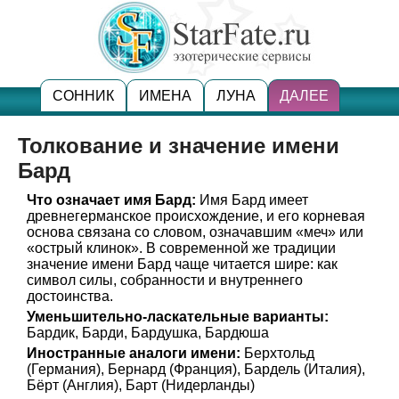
СОННИК
ИМЕНА
ЛУНА
ДАЛЕЕ
Толкование и значение имени
Бард
Что означает имя Бард:
Имя Бард имеет
древнегерманское происхождение, и его корневая
основа связана со словом, означавшим «меч» или
«острый клинок». В современной же традиции
значение имени Бард чаще читается шире: как
символ силы, собранности и внутреннего
достоинства.
Уменьшительно-ласкательные варианты:
Бардик, Барди, Бардушка, Бардюша
Иностранные аналоги имени:
Берхтольд
(Германия), Бернард (Франция), Бардель (Италия),
Бёрт (Англия), Барт (Нидерланды)