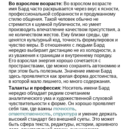
Во взрослом возрасте:
Во взрослом возрасте
имя Бард часто раскрывается через вкус к ясности,
профессиональной собранности и продуманному
стилю общения. Такой человек обычно не
стремится к шумной публичности, но умеет
производить впечатление качеством присутствия, а
не количеством жестов. Ему близки среды, где
ценятся культурный код, точность формулировок и
чувство меры. В отношениях с людьми Бард
нередко выбирает дистанцию не из холодности, а
из уважения к границам и внутреннему порядку.
Его взрослая энергия хорошо сочетается с
пространствами, где можно сохранять автономию и
при этом быть полезным. Значение имени Бард
здесь проявляется как зрелая форма достоинства,
в которой мало лишнего, но много содержания.
Таланты и профессия:
Носитель имени Бард
нередко обладает редким сочетанием
аналитического ума и художественной слуховой
чувствительности к форме. Он хорошо проявляет
себя там, где важны
точность
,
ответственность
,
структура
и умение держать
высокий стандарт без внешней суеты. Это может
быть сфера текста, редактуры, истории, архивного