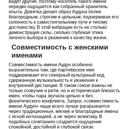
видят другие, поэтому носитель такого имени
нередко ощущается как собранный хранитель
опыта. Девятка делает образ Аудуна более
благородным, строгим и цельным, подчеркивая его
склонность к самостоятельному пути и тихому
достоинству. В этой вибрации есть не столько
демонстрация силы, сколько глубокая этика
личного выбора и уважение к качеству жизни.
Совместимость с женскими
именами
Совместимость имени Аудун особенно
выразительна там, где партнёрское имя
поддерживает его северный культурный код,
сдержанную музыкальность и уважение к
внутренней дистанции. В таком союзе важны не
только созвучие и ритм, но и историческая близость
имен, чтобы пара звучала цельно и без
фонетического конфликта. Запрос «совместимость
имени Аудун» чаще всего лучше раскрывается
через традиционные, мягкие и благородные имена
с ясной интонацией, а не через эклектику. В
подобных сочетаниях создается ощущение
спокойной, достойной и глубокой связи.