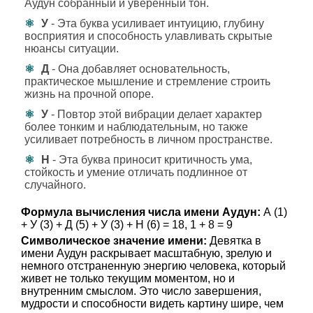
Аудун собранный и уверенный тон.
У
- Эта буква усиливает интуицию, глубину
восприятия и способность улавливать скрытые
нюансы ситуации.
Д
- Она добавляет основательность,
практическое мышление и стремление строить
жизнь на прочной опоре.
У
- Повтор этой вибрации делает характер
более тонким и наблюдательным, но также
усиливает потребность в личном пространстве.
Н
- Эта буква приносит критичность ума,
стойкость и умение отличать подлинное от
случайного.
Формула вычисления числа имени Аудун:
А (1)
+ У (3) + Д (5) + У (3) + Н (6) = 18, 1 + 8 = 9
Символическое значение имени:
Девятка в
имени Аудун раскрывает масштабную, зрелую и
немного отстраненную энергию человека, который
живет не только текущим моментом, но и
внутренним смыслом. Это число завершения,
мудрости и способности видеть картину шире, чем