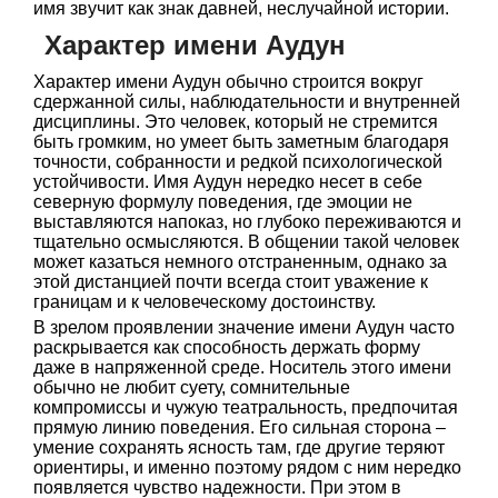
имя звучит как знак давней, неслучайной истории.
Характер имени Аудун
Характер имени Аудун обычно строится вокруг
сдержанной силы, наблюдательности и внутренней
дисциплины. Это человек, который не стремится
быть громким, но умеет быть заметным благодаря
точности, собранности и редкой психологической
устойчивости. Имя Аудун нередко несет в себе
северную формулу поведения, где эмоции не
выставляются напоказ, но глубоко переживаются и
тщательно осмысляются. В общении такой человек
может казаться немного отстраненным, однако за
этой дистанцией почти всегда стоит уважение к
границам и к человеческому достоинству.
В зрелом проявлении значение имени Аудун часто
раскрывается как способность держать форму
даже в напряженной среде. Носитель этого имени
обычно не любит суету, сомнительные
компромиссы и чужую театральность, предпочитая
прямую линию поведения. Его сильная сторона –
умение сохранять ясность там, где другие теряют
ориентиры, и именно поэтому рядом с ним нередко
появляется чувство надежности. При этом в