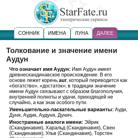
СОННИК
ИМЕНА
ЛУНА
ДАЛЕЕ
Толкование и значение имени
Аудун
Что означает имя Аудун:
Имя Аудун имеет
древнескандинавское происхождение. В его
основе лежит корень
aur
, который переводится как
«богатство», «достаток»; в традиции значение
имени Аудун связывают с образом благополучия,
внутренней полноты и удачи, приходящей не
случайно, а как знак особого пути.
Уменьшительно-ласкательные варианты:
Ауди,
Дуня, Аудик, Аудуня, Дунич.
Иностранные аналоги имени:
Эйрик
(Скандинавия), Харальд (Скандинавия), Свен
(Скандинавия), Ульв (Скандинавия), Торстен