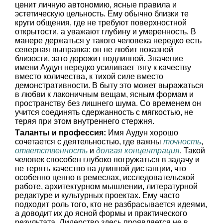
ценит личную автономию, ясные правила и
эстетическую цельность. Ему обычно близки те
круги общения, где не требуют поверхностной
открытости, а уважают глубину и умеренность. В
манере держаться у такого человека нередко есть
северная выправка: он не любит показной
близости, зато дорожит подлинной. Значение
имени Аудун нередко усиливает тягу к качеству
вместо количества, к тихой силе вместо
демонстративности. В быту это может выражаться
в любви к лаконичным вещам, ясным формам и
пространству без лишнего шума. Со временем он
учится соединять сдержанность с мягкостью, не
теряя при этом внутреннего стержня.
Таланты и профессия:
Имя Аудун хорошо
сочетается с деятельностью, где важны
точность
,
ответственность
и
долгая концентрация
. Такой
человек способен глубоко погружаться в задачу и
не терять качество на длинной дистанции, что
особенно ценно в ремеслах, исследовательской
работе, архитектурном мышлении, литературной
редактуре и культурных проектах. Ему часто
подходит роль того, кто не разбрасывается идеями,
а доводит их до ясной формы и практического
результата. Лидерство здесь проявляется не в