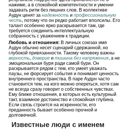
нажиме, а в спокойной компетентности и умении
задавать ритм без лишних слов. В коллективе
Аудун ценят за
надежность
и
профессиональную
честь
, потому что он редко работает вполсилы. Его
талант особенно ярко раскрывается там, где
требуется соединить интеллектуальную
собранность с уважением к традиции.
Любовь и отношения:
В личных союзах имя
Аудун обычно несет сценарий сдержанной, но
глубокой привязанности. Такому человеку важны
верность
,
доверие
и
тишина без напряжения
, а не
эмоциональная буря ради самой бури. Он
раскрывается рядом с тем, кто умеет уважать
паузы, не форсирует события и понимает ценность
внутреннего пространства. В паре Аудун часто
становится тем, на кого можно опереться, хотя сам
не всегда сразу говорит о собственных чувствах.
Ему ближе отношения, в которых есть культурный
такт, взаимное достоинство и спокойная глубина.
Если связь строится на искренности, его
преданность бывает особенно прочной и
долговечной.
Известные люди с именем