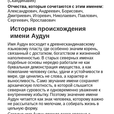
(Скандинавия)
Отчества, которые сочетаются с этим именем:
Александрович, Андреевич, Борисович,
Дмитриевич, Игоревич, Николаевич, Павлович,
Сергеевич, Ярославович
История происхождения
имени Аудун
Имя Аудун восходит к древнескандинавскому
языковому пласту, где особенно значим корень,
связанный с достатком, богатством и жизненной
наполненностью. В старых северных именах
подобные основы нередко работали не как
буквальная демонстрация имущества, а как
пожелание человеку силы, удачи и устойчивости в
мире, где ценились не слова, а характер и
выносливость. Само звучание имени сохраняет
архаическую плотность, в которой слышится
северная суровость и одновременно уважение к
внутреннему избытку. Поэтому значение имени
Аудун читается как знак человека, которому важно
не рассыпаться по мелочам, а собирать жизнь в
цельную форму.