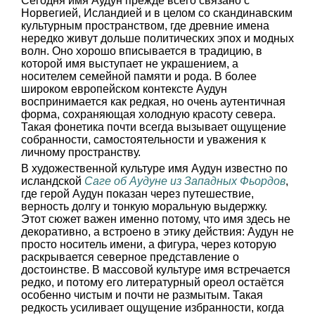
Сегодня имя Аудун прежде всего связано с
Норвегией, Исландией и в целом со скандинавским
культурным пространством, где древние имена
нередко живут дольше политических эпох и модных
волн. Оно хорошо вписывается в традицию, в
которой имя выступает не украшением, а
носителем семейной памяти и рода. В более
широком европейском контексте Аудун
воспринимается как редкая, но очень аутентичная
форма, сохраняющая холодную красоту севера.
Такая фонетика почти всегда вызывает ощущение
собранности, самостоятельности и уважения к
личному пространству.
В художественной культуре имя Аудун известно по
исландской
Саге об Аудуне из Западных Фьордов
,
где герой Аудун показан через путешествие,
верность долгу и тонкую моральную выдержку.
Этот сюжет важен именно потому, что имя здесь не
декоративно, а встроено в этику действия: Аудун не
просто носитель имени, а фигура, через которую
раскрывается северное представление о
достоинстве. В массовой культуре имя встречается
редко, и потому его литературный ореол остаётся
особенно чистым и почти не размытым. Такая
редкость усиливает ощущение избранности, когда