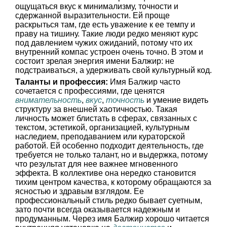
ощущаться вкус к минимализму, точности и
сдержанной выразительности. Ей проще
раскрыться там, где есть уважение к ее темпу и
праву на тишину. Такие люди редко меняют курс
под давлением чужих ожиданий, потому что их
внутренний компас устроен очень точно. В этом и
состоит зрелая энергия имени Балжир: не
подстраиваться, а удерживать свой культурный код.
Таланты и профессия:
Имя Балжир часто
сочетается с профессиями, где ценятся
внимательность
,
вкус
,
точность
и умение видеть
структуру за внешней хаотичностью. Такая
личность может блистать в сферах, связанных с
текстом, эстетикой, организацией, культурным
наследием, преподаванием или кураторской
работой. Ей особенно подходит деятельность, где
требуется не только талант, но и выдержка, потому
что результат для нее важнее мгновенного
эффекта. В коллективе она нередко становится
тихим центром качества, к которому обращаются за
ясностью и здравым взглядом. Ее
профессиональный стиль редко бывает суетным,
зато почти всегда оказывается надежным и
продуманным. Через имя Балжир хорошо читается