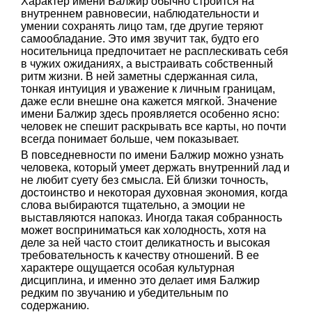
Характер имени Балжир обычно строится на
внутреннем равновесии, наблюдательности и
умении сохранять лицо там, где другие теряют
самообладание. Это имя звучит так, будто его
носительница предпочитает не расплескивать себя
в чужих ожиданиях, а выстраивать собственный
ритм жизни. В ней заметны сдержанная сила,
тонкая интуиция и уважение к личным границам,
даже если внешне она кажется мягкой. Значение
имени Балжир здесь проявляется особенно ясно:
человек не спешит раскрывать все карты, но почти
всегда понимает больше, чем показывает.
В повседневности по имени Балжир можно узнать
человека, который умеет держать внутренний лад и
не любит суету без смысла. Ей близки точность,
достоинство и некоторая духовная экономия, когда
слова выбираются тщательно, а эмоции не
выставляются напоказ. Иногда такая собранность
может восприниматься как холодность, хотя на
деле за ней часто стоит деликатность и высокая
требовательность к качеству отношений. В ее
характере ощущается особая культурная
дисциплина, и именно это делает имя Балжир
редким по звучанию и убедительным по
содержанию.