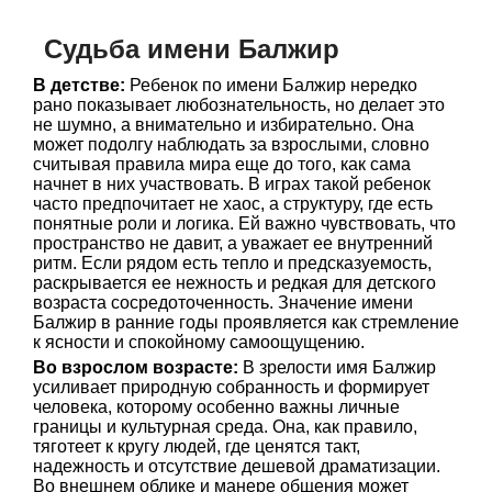
Судьба имени Балжир
В детстве:
Ребенок по имени Балжир нередко
рано показывает любознательность, но делает это
не шумно, а внимательно и избирательно. Она
может подолгу наблюдать за взрослыми, словно
считывая правила мира еще до того, как сама
начнет в них участвовать. В играх такой ребенок
часто предпочитает не хаос, а структуру, где есть
понятные роли и логика. Ей важно чувствовать, что
пространство не давит, а уважает ее внутренний
ритм. Если рядом есть тепло и предсказуемость,
раскрывается ее нежность и редкая для детского
возраста сосредоточенность. Значение имени
Балжир в ранние годы проявляется как стремление
к ясности и спокойному самоощущению.
Во взрослом возрасте:
В зрелости имя Балжир
усиливает природную собранность и формирует
человека, которому особенно важны личные
границы и культурная среда. Она, как правило,
тяготеет к кругу людей, где ценятся такт,
надежность и отсутствие дешевой драматизации.
Во внешнем облике и манере общения может