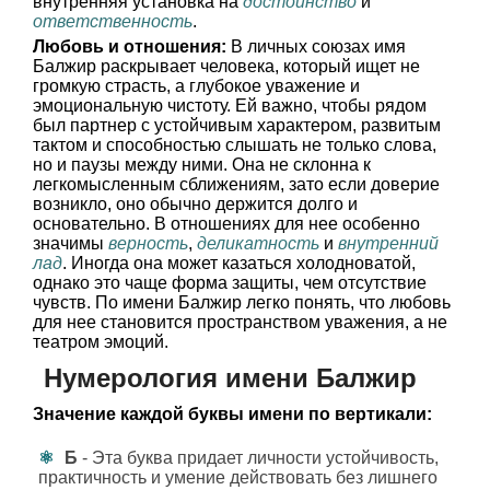
внутренняя установка на
достоинство
и
ответственность
.
Любовь и отношения:
В личных союзах имя
Балжир раскрывает человека, который ищет не
громкую страсть, а глубокое уважение и
эмоциональную чистоту. Ей важно, чтобы рядом
был партнер с устойчивым характером, развитым
тактом и способностью слышать не только слова,
но и паузы между ними. Она не склонна к
легкомысленным сближениям, зато если доверие
возникло, оно обычно держится долго и
основательно. В отношениях для нее особенно
значимы
верность
,
деликатность
и
внутренний
лад
. Иногда она может казаться холодноватой,
однако это чаще форма защиты, чем отсутствие
чувств. По имени Балжир легко понять, что любовь
для нее становится пространством уважения, а не
театром эмоций.
Нумерология имени Балжир
Значение каждой буквы имени по вертикали:
Б
- Эта буква придает личности устойчивость,
практичность и умение действовать без лишнего