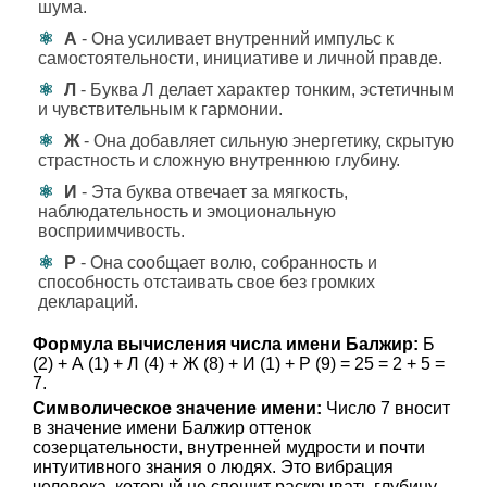
шума.
А
- Она усиливает внутренний импульс к
самостоятельности, инициативе и личной правде.
Л
- Буква Л делает характер тонким, эстетичным
и чувствительным к гармонии.
Ж
- Она добавляет сильную энергетику, скрытую
страстность и сложную внутреннюю глубину.
И
- Эта буква отвечает за мягкость,
наблюдательность и эмоциональную
восприимчивость.
Р
- Она сообщает волю, собранность и
способность отстаивать свое без громких
деклараций.
Формула вычисления числа имени Балжир:
Б
(2) + А (1) + Л (4) + Ж (8) + И (1) + Р (9) = 25 = 2 + 5 =
7.
Символическое значение имени:
Число 7 вносит
в значение имени Балжир оттенок
созерцательности, внутренней мудрости и почти
интуитивного знания о людях. Это вибрация
человека, который не спешит раскрывать глубину,