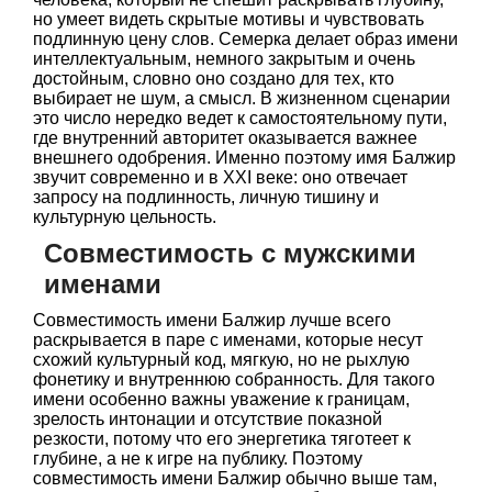
но умеет видеть скрытые мотивы и чувствовать
подлинную цену слов. Семерка делает образ имени
интеллектуальным, немного закрытым и очень
достойным, словно оно создано для тех, кто
выбирает не шум, а смысл. В жизненном сценарии
это число нередко ведет к самостоятельному пути,
где внутренний авторитет оказывается важнее
внешнего одобрения. Именно поэтому имя Балжир
звучит современно и в XXI веке: оно отвечает
запросу на подлинность, личную тишину и
культурную цельность.
Совместимость с мужскими
именами
Совместимость имени Балжир лучше всего
раскрывается в паре с именами, которые несут
схожий культурный код, мягкую, но не рыхлую
фонетику и внутреннюю собранность. Для такого
имени особенно важны уважение к границам,
зрелость интонации и отсутствие показной
резкости, потому что его энергетика тяготеет к
глубине, а не к игре на публику. Поэтому
совместимость имени Балжир обычно выше там,