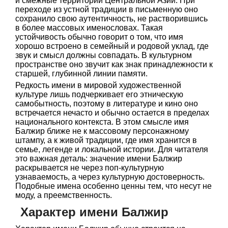
и смежные территории Центральной Азии. При
переходе из устной традиции в письменную оно
сохранило свою аутентичность, не растворившись
в более массовых именословах. Такая
устойчивость обычно говорит о том, что имя
хорошо встроено в семейный и родовой уклад, где
звук и смысл должны совпадать. В культурном
пространстве оно звучит как знак принадлежности к
старшей, глубинной линии памяти.
Редкость имени в мировой художественной
культуре лишь подчеркивает его этническую
самобытность, поэтому в литературе и кино оно
встречается нечасто и обычно остается в пределах
национального контекста. В этом смысле имя
Балжир ближе не к массовому персонажному
штампу, а к живой традиции, где имя хранится в
семье, легенде и локальной истории. Для читателя
это важная деталь: значение имени Балжир
раскрывается не через поп-культурную
узнаваемость, а через культурную достоверность.
Подобные имена особенно ценны тем, что несут не
моду, а преемственность.
Характер имени Балжир