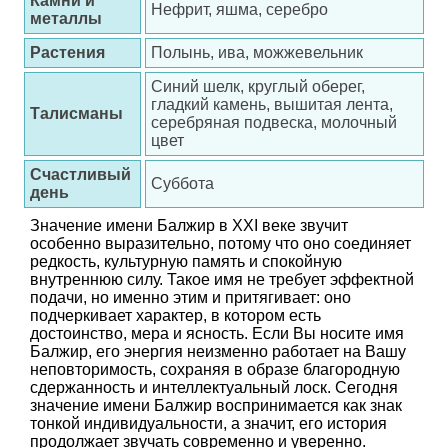
Камни и
Нефрит, яшма, серебро
металлы
Растения
Полынь, ива, можжевельник
Синий шелк, круглый оберег,
гладкий камень, вышитая лента,
Талисманы
серебряная подвеска, молочный
цвет
Счастливый
Суббота
день
Значение имени Балжир в XXI веке звучит
особенно выразительно, потому что оно соединяет
редкость, культурную память и спокойную
внутреннюю силу. Такое имя не требует эффектной
подачи, но именно этим и притягивает: оно
подчеркивает характер, в котором есть
достоинство, мера и ясность. Если Вы носите имя
Балжир, его энергия неизменно работает на Вашу
неповторимость, сохраняя в образе благородную
сдержанность и интеллектуальный лоск. Сегодня
значение имени Балжир воспринимается как знак
тонкой индивидуальности, а значит, его история
продолжает звучать современно и уверенно.