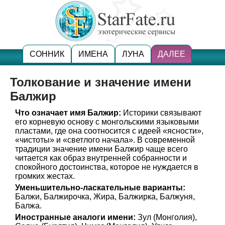
СОННИК
ИМЕНА
ЛУНА
ДАЛЕЕ
Толкование и значение имени
Балжир
Что означает имя Балжир:
Историки связывают
его корневую основу с монгольскими языковыми
пластами, где она соотносится с идеей «ясности»,
«чистоты» и «светлого начала». В современной
традиции значение имени Балжир чаще всего
читается как образ внутренней собранности и
спокойного достоинства, которое не нуждается в
громких жестах.
Уменьшительно-ласкательные варианты:
Балжи, Балжирочка, Жира, Балжирка, Балжуня,
Балжа.
Иностранные аналоги имени:
Зул (Монголия),