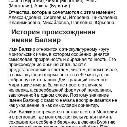
Саяна (Бурятия), Чимэг (Монголия), Уянга
(Монголия), Арюна (Бурятия).
Отчества, которые сочетаются с этим именем:
Александровна, Сергеевна, Игоревна, Николаевна,
Владимировна, Михайловна, Павловна, Юрьевна.
История происхождения
имени Балжир
Имя Балжир относится к этнокультурному кругу
монгольских имен, в котором особенно ценятся
смысловая прозрачность и образная точность. Его
происхождение обычно связывают с
представлениями о светлом, чистом, ясном начале,
а сама звуковая форма несет в себе мягкую, но
собранную интонацию. Для традиций кочевого
мира такие имена были не просто отличием
человека, а своеобразной формулой пожелания,
заключенной в одном слове. Поэтому значение
имени Балжир с самого начала воспринимается не
как украшение, а как смысловой ориентир.
Имя Балжир встречается прежде всего в Монголии
и в регионах, где монгольская культурная память
сохраняется особенно бережно, включая Бурятию