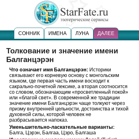
СОННИК
ИМЕНА
ЛУНА
ДАЛЕЕ
Толкование и значение имени
Балганцэрэн
Что означает имя Балганцэрэн:
Историки
связывают его корневую основу с монгольским
языком, где первая часть имени восходит к
сакрально-почетной лексике, а вторая соотносится
со словом, обозначающим «просветленный покой»
или «благой свет». В современной же традиции
значение имени Балганцэрэн чаще толкуют через
призму внутренней цельности, достоинства и тихой
духовной силы, которой человек не
разбрасывается напоказ.
Уменьшительно-ласкательные варианты:
Балга, Цэрэн, Балгаа, Цэро, Балгаша