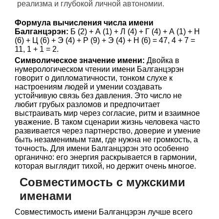
реализма и глубокой личной автономии.
Формула вычисления числа имени
Балганцэрэн:
Б (2) + А (1) + Л (4) + Г (4) + А (1) + Н
(6) + Ц (6) + Э (4) + Р (9) + Э (4) + Н (6) = 47, 4 + 7 =
11, 1 + 1 = 2.
Символическое значение имени:
Двойка в
нумерологическом чтении имени Балганцэрэн
говорит о дипломатичности, тонком слухе к
настроениям людей и умении создавать
устойчивую связь без давления. Это число не
любит грубых разломов и предпочитает
выстраивать мир через согласие, ритм и взаимное
уважение. В таком сценарии жизнь человека часто
развивается через партнерство, доверие и умение
быть незаменимым там, где нужна не громкость, а
точность. Для имени Балганцэрэн это особенно
органично: его энергия раскрывается в гармонии,
которая выглядит тихой, но держит очень многое.
Совместимость с мужскими
именами
Совместимость имени Балганцэрэн лучше всего