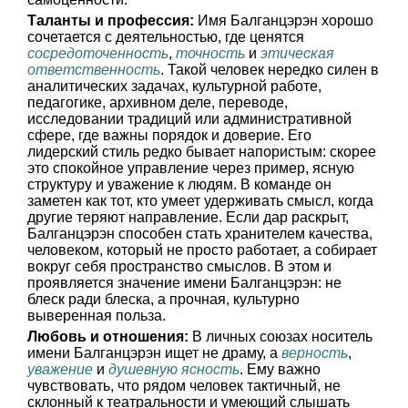
Таланты и профессия:
Имя Балганцэрэн хорошо
сочетается с деятельностью, где ценятся
сосредоточенность
,
точность
и
этическая
ответственность
. Такой человек нередко силен в
аналитических задачах, культурной работе,
педагогике, архивном деле, переводе,
исследовании традиций или административной
сфере, где важны порядок и доверие. Его
лидерский стиль редко бывает напористым: скорее
это спокойное управление через пример, ясную
структуру и уважение к людям. В команде он
заметен как тот, кто умеет удерживать смысл, когда
другие теряют направление. Если дар раскрыт,
Балганцэрэн способен стать хранителем качества,
человеком, который не просто работает, а собирает
вокруг себя пространство смыслов. В этом и
проявляется значение имени Балганцэрэн: не
блеск ради блеска, а прочная, культурно
выверенная польза.
Любовь и отношения:
В личных союзах носитель
имени Балганцэрэн ищет не драму, а
верность
,
уважение
и
душевную ясность
. Ему важно
чувствовать, что рядом человек тактичный, не
склонный к театральности и умеющий слышать