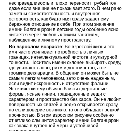
несправедливость и плохо переносит грубый тон,
даже если внешне не показывает этого. В нем рано
заметны самостоятельность и внутренняя
осторожность, как будто имя сразу задает ему
бережное отношение к себе. При этом значение
имени Балганцэрэн в детские годы особенно ясно
читается через любовь к тихим занятиям,
наблюдению и личному пространству.
Во взрослом возрасте:
Во взрослой жизни это
имя часто усиливает потребность в личных
границах, интеллектуальной чистоте и культурной
точности. Носитель имени склонен выбирать среду,
где уважают слово, ритм и достоинство, а не
громкие декларации. В общении он может быть не
самым легким человеком, зато очень надежным,
если видит искренность и отсутствие фальши.
Эстетически ему обычно близки сдержанные
формы, ясные линии, традиционные вещи с
характером и пространство без хаоса. Он не любит
поверхностных связей и редко открывается сразу,
но если доверие возникло, то оно обладает редкой
прочностью. В этом взрослом рисунке особенно
отчетливо слышится характер имени Балганцэрэн
как знака внутренней меры и устойчивой
самоценности.