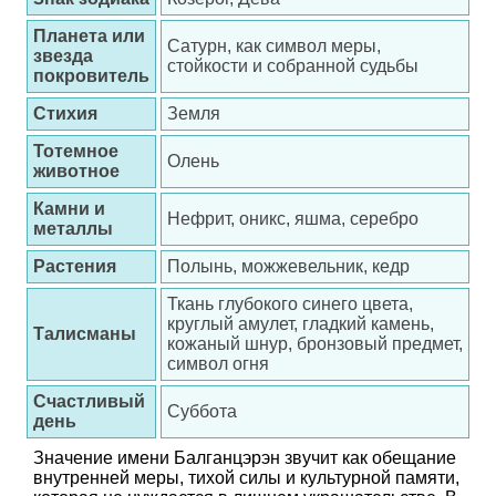
Планета или
Сатурн, как символ меры,
звезда
стойкости и собранной судьбы
покровитель
Стихия
Земля
Тотемное
Олень
животное
Камни и
Нефрит, оникс, яшма, серебро
металлы
Растения
Полынь, можжевельник, кедр
Ткань глубокого синего цвета,
круглый амулет, гладкий камень,
Талисманы
кожаный шнур, бронзовый предмет,
символ огня
Счастливый
Суббота
день
Значение имени Балганцэрэн звучит как обещание
внутренней меры, тихой силы и культурной памяти,