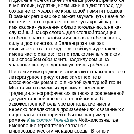
Подобные монгольские имена широко встречаются
в Монголии, Бурятии, Калмыкии и в диаспорах, где
сохраняется уважение к языковой памяти предков.
В разных регионах оно может звучать чуть иначе по
фонетике, но сохраняет тот же культурный каркас:
имя как знак уважения к благопожеланию, а не как
случайный набор слогов. Для степной традиции
особенно важно, чтобы имя несло в себе ясность,
силу и достоинство, и Балганцэрэн как раз
вписывается в этот код. В устной культуре такие
имена часто становятся не только личным знаком,
но и способом обозначить надежду семьи на
уравновешенную, достойную жизнь ребенка.
Поскольку имя редкое и этнически выраженное, его
литературное присутствие заметнее не в
классическом романе, а в живой культурной ткани
Монголии: в семейных хрониках, песенной
традиции, этнографических записях и современной
документальной прозе о степной жизни. В
художественной культуре монгольские имена
нередко появляются в произведениях, связанных с
национальной историей и бытом, например в
романе
К высотам Тянь-Шаня
Чойжилсрэна, где
именование героя тесно связано с
мировоззренческим укладом среды. В кино и