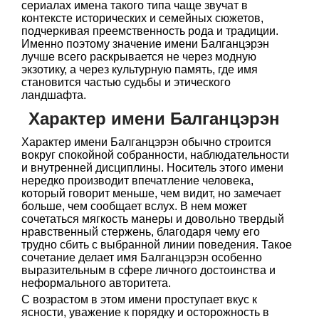
сериалах имена такого типа чаще звучат в
контексте исторических и семейных сюжетов,
подчеркивая преемственность рода и традиции.
Именно поэтому значение имени Балганцэрэн
лучше всего раскрывается не через модную
экзотику, а через культурную память, где имя
становится частью судьбы и этического
ландшафта.
Характер имени Балганцэрэн
Характер имени Балганцэрэн обычно строится
вокруг спокойной собранности, наблюдательности
и внутренней дисциплины. Носитель этого имени
нередко производит впечатление человека,
который говорит меньше, чем видит, но замечает
больше, чем сообщает вслух. В нем может
сочетаться мягкость манеры и довольно твердый
нравственный стержень, благодаря чему его
трудно сбить с выбранной линии поведения. Такое
сочетание делает имя Балганцэрэн особенно
выразительным в сфере личного достоинства и
неформального авторитета.
С возрастом в этом имени проступает вкус к
ясности, уважение к порядку и осторожность в