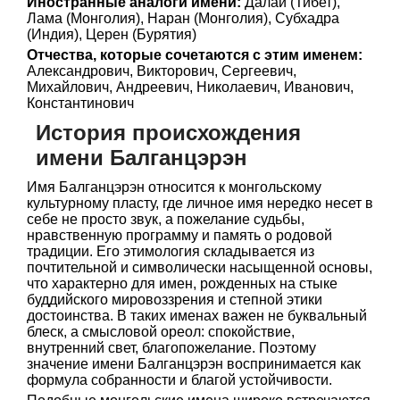
Иностранные аналоги имени:
Далай (Тибет),
Лама (Монголия), Наран (Монголия), Субхадра
(Индия), Церен (Бурятия)
Отчества, которые сочетаются с этим именем:
Александрович, Викторович, Сергеевич,
Михайлович, Андреевич, Николаевич, Иванович,
Константинович
История происхождения
имени Балганцэрэн
Имя Балганцэрэн относится к монгольскому
культурному пласту, где личное имя нередко несет в
себе не просто звук, а пожелание судьбы,
нравственную программу и память о родовой
традиции. Его этимология складывается из
почтительной и символически насыщенной основы,
что характерно для имен, рожденных на стыке
буддийского мировоззрения и степной этики
достоинства. В таких именах важен не буквальный
блеск, а смысловой ореол: спокойствие,
внутренний свет, благопожелание. Поэтому
значение имени Балганцэрэн воспринимается как
формула собранности и благой устойчивости.