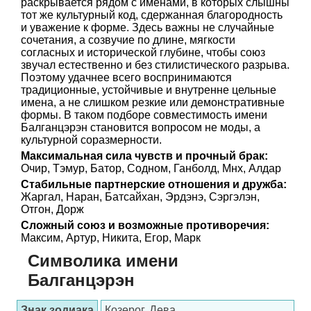
раскрывается рядом с именами, в которых слышны
тот же культурный код, сдержанная благородность
и уважение к форме. Здесь важны не случайные
сочетания, а созвучие по длине, мягкости
согласных и исторической глубине, чтобы союз
звучал естественно и без стилистического разрыва.
Поэтому удачнее всего воспринимаются
традиционные, устойчивые и внутренне цельные
имена, а не слишком резкие или демонстративные
формы. В таком подборе совместимость имени
Балганцэрэн становится вопросом не моды, а
культурной соразмерности.
Максимальная сила чувств и прочный брак:
Очир, Тэмур, Батор, Содном, Ганболд, Мнх, Алдар
Стабильные партнерские отношения и дружба:
Жаргал, Наран, Батсайхан, Эрдэнэ, Сэргэлэн,
Отгон, Дорж
Сложный союз и возможные противоречия:
Максим, Артур, Никита, Егор, Марк
Символика имени
Балганцэрэн
Знак зодиака
Козерог, Дева