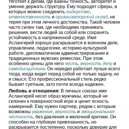
тяготеет к делам, где важны точность, авторитет и
умение держать структуру. Ему подходят сферы, в
которых можно соединить
лидерство
,
ответственность
и
организаторский склад
, не
теряя при этом личного достоинства. Такой человек
часто силен там, где необходимо принимать
решения, вести людей за собой или сохранять
устойчивость в напряженной среде. Имя
Аслангирей хорошо раскрывается в военном деле,
управлении, педагогике, историко-культурной
работе, дипломатичном администрировании и
традиционных мужских ремеслах. При этом
особенно ценны для него
честь
,
верность делу
и
самодисциплина
. Он нередко работает лучше всего
тогда, когда видит перед собой не только задачу, но
и смысл. Его профессиональный стиль редко
бывает суетным, зато почти всегда надежен.
Любовь и отношения:
В личных союзах имя
Аслангирей несет образ мужчины, который не
склонен к поверхностной игре и ценит ясность
намерений. Ему нужен партнер, рядом с которым
возможны
уважение
,
верность
и
эмоциональная
честность
, без давления и мелочной критики. Он
способен на глубокую привязанность, но
раскрывается постепенно, поскольку доверие для