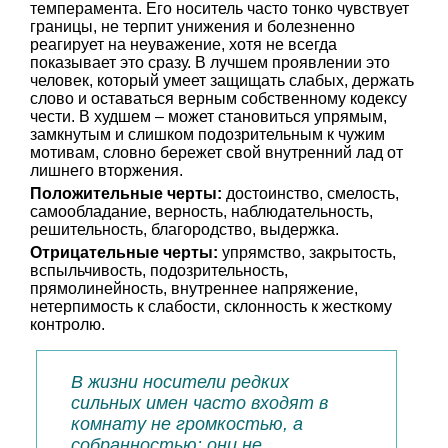
темперамента. Его носитель часто тонко чувствует
границы, не терпит унижения и болезненно
реагирует на неуважение, хотя не всегда
показывает это сразу. В лучшем проявлении это
человек, который умеет защищать слабых, держать
слово и оставаться верным собственному кодексу
чести. В худшем – может становиться упрямым,
замкнутым и слишком подозрительным к чужим
мотивам, словно бережет свой внутренний лад от
лишнего вторжения.
Положительные черты:
достоинство, смелость,
самообладание, верность, наблюдательность,
решительность, благородство, выдержка.
Отрицательные черты:
упрямство, закрытость,
вспыльчивость, подозрительность,
прямолинейность, внутреннее напряжение,
нетерпимость к слабости, склонность к жесткому
контролю.
В жизни носители редких
сильных имен часто входят в
комнату не громкостью, а
собранностью: они не