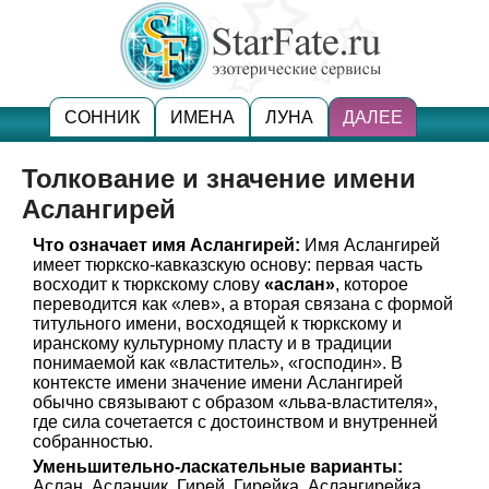
СОННИК
ИМЕНА
ЛУНА
ДАЛЕЕ
Толкование и значение имени
Аслангирей
Что означает имя Аслангирей:
Имя Аслангирей
имеет тюркско-кавказскую основу: первая часть
восходит к тюркскому слову
«аслан»
, которое
переводится как «лев», а вторая связана с формой
титульного имени, восходящей к тюркскому и
иранскому культурному пласту и в традиции
понимаемой как «властитель», «господин». В
контексте имени значение имени Аслангирей
обычно связывают с образом «льва-властителя»,
где сила сочетается с достоинством и внутренней
собранностью.
Уменьшительно-ласкательные варианты:
Аслан, Асланчик, Гирей, Гирейка, Аслангирейка.