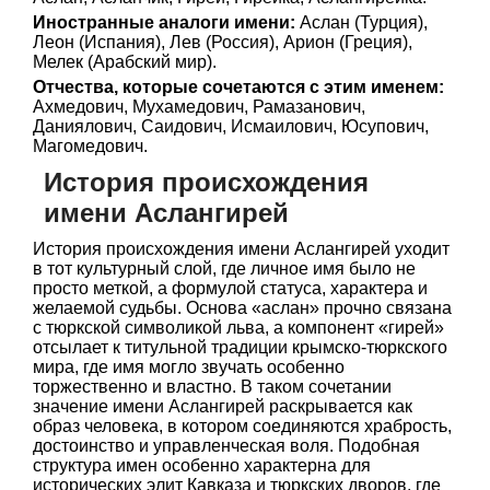
Иностранные аналоги имени:
Аслан (Турция),
Леон (Испания), Лев (Россия), Арион (Греция),
Мелек (Арабский мир).
Отчества, которые сочетаются с этим именем:
Ахмедович, Мухамедович, Рамазанович,
Даниялович, Саидович, Исмаилович, Юсупович,
Магомедович.
История происхождения
имени Аслангирей
История происхождения имени Аслангирей уходит
в тот культурный слой, где личное имя было не
просто меткой, а формулой статуса, характера и
желаемой судьбы. Основа «аслан» прочно связана
с тюркской символикой льва, а компонент «гирей»
отсылает к титульной традиции крымско-тюркского
мира, где имя могло звучать особенно
торжественно и властно. В таком сочетании
значение имени Аслангирей раскрывается как
образ человека, в котором соединяются храбрость,
достоинство и управленческая воля. Подобная
структура имен особенно характерна для
исторических элит Кавказа и тюркских дворов, где