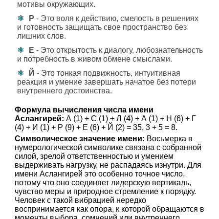
мотивы окружающих.
Р
- Это воля к действию, смелость в решениях
и готовность защищать свое пространство без
лишних слов.
Е
- Это открытость к диалогу, любознательность
и потребность в живом обмене смыслами.
Й
- Это тонкая подвижность, интуитивная
реакция и умение завершать начатое без потери
внутреннего достоинства.
Формула вычисления числа имени
Аслангирей:
А (1) + С (1) + Л (4) + А (1) + Н (6) + Г
(4) + И (1) + Р (9) + Е (6) + Й (2) = 35, 3 + 5 = 8.
Символическое значение имени:
Восьмерка в
нумерологической символике связана с собранной
силой, зрелой ответственностью и умением
выдерживать нагрузку, не распадаясь изнутри. Для
имени Аслангирей это особенно точное число,
потому что оно соединяет лидерскую вертикаль,
чувство меры и природное стремление к порядку.
Человек с такой вибрацией нередко
воспринимается как опора, к которой обращаются в
моменты выбора, сомнений или внутреннего