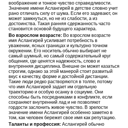
воображение и тонкое чувство справедливости.
Значение имени Аслангирей в детстве словно учит
рано отличать силу от шума. Если его задевают, он
может замкнуться, но не из слабости, а из
достоинства. Такая ранняя сдержанность часто
становится основой будущего характера.
Во взрослом возрасте:
Во взрослом возрасте
имя Аслангирей усиливает потребность в
уважении, ясных границах и культурно точном
окружении. Его носитель обычно выбирает не
самый шумный, но самый содержательный круг
общения, где ценятся надежность, слово и
внутренняя дисциплина. Внешне он может казаться
строгим, однако за этой манерой стоит развитый
вкус к качеству, форме и достойной дистанции.
Такие люди редко растворяются в толпе, потому
что имя Аслангирей задает им отдельную
траекторию и особую осанку в социуме. Они
способны быть посредниками в конфликте, если
сохраняют внутренний лад и не позволяют
гордости заслонить живое чувство. В зрелости
значение имени Аслангирей особенно заметно в
том, как человек бережет свое имя как репутацию.
Таланты и профессия:
Аслангирей обычно