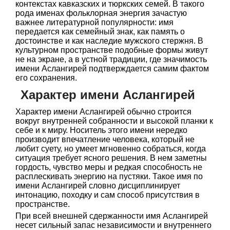
контекстах кавказских и тюркских семей. В такого
рода именах фольклорная энергия зачастую
важнее литературной популярности: имя
передается как семейный знак, как память о
достоинстве и как наследие мужского стержня. В
культурном пространстве подобные формы живут
не на экране, а в устной традиции, где значимость
имени Аслангирей подтверждается самим фактом
его сохранения.
Характер имени Аслангирей
Характер имени Аслангирей обычно строится
вокруг внутренней собранности и высокой планки к
себе и к миру. Носитель этого имени нередко
производит впечатление человека, который не
любит суету, но умеет мгновенно собраться, когда
ситуация требует ясного решения. В нем заметны
гордость, чувство меры и редкая способность не
расплескивать энергию на пустяки. Такое имя по
имени Аслангирей словно дисциплинирует
интонацию, походку и сам способ присутствия в
пространстве.
При всей внешней сдержанности имя Аслангирей
несет сильный запас независимости и внутреннего