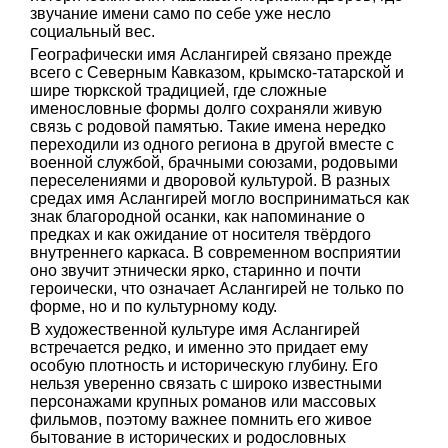
звучание имени само по себе уже несло
социальный вес.
Географически имя Аслангирей связано прежде
всего с Северным Кавказом, крымско-татарской и
шире тюркской традицией, где сложные
именословные формы долго сохраняли живую
связь с родовой памятью. Такие имена нередко
переходили из одного региона в другой вместе с
военной службой, брачными союзами, родовыми
переселениями и дворовой культурой. В разных
средах имя Аслангирей могло восприниматься как
знак благородной осанки, как напоминание о
предках и как ожидание от носителя твёрдого
внутреннего каркаса. В современном восприятии
оно звучит этнически ярко, старинно и почти
героически, что означает Аслангирей не только по
форме, но и по культурному коду.
В художественной культуре имя Аслангирей
встречается редко, и именно это придает ему
особую плотность и историческую глубину. Его
нельзя уверенно связать с широко известными
персонажами крупных романов или массовых
фильмов, поэтому важнее помнить его живое
бытование в исторических и родословных