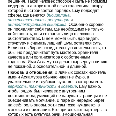
решения. Такой человек способен быть не громким
лидером, а авторитетной осью коллектива, вокруг
которой выстраивается порядок. Ему подходят
сферы, где ценятся
дисциплина
,
ответственность
,
репутация
и
интеллектуальная выдержка
. Особенно хорошо
он проявляет себя там, где необходимо не только
действовать, но и сохранять лицо в сложных
обстоятельствах. В нем может быть дар видеть
структуру и снимать лишний шум, оставляя суть.
Если он выбирает созидательную деятельность, то
обычно предпочитает путь мастера, хранителя
качества или организатора с собственным
кодексом. Имя Асламурза делает карьерную линию
не показной, а основательной и длинной.
Любовь и отношения:
В личных союзах носитель
имени Асламурза обычно ищет не бурю, а
уважительное и глубокое чувство, в котором есть
верность
,
тактичность
и
доверие
. Ему важно,
чтобы рядом был человек с внутренним
достоинством, умеющий не нарушать границы и не
обесценивать молчание. В паре он нередко берет
на себя роль опоры, хотя сам тоже нуждается в
мягкости и признании. Его привлекают партнеры, в
которых есть культура речи, эмоциональная