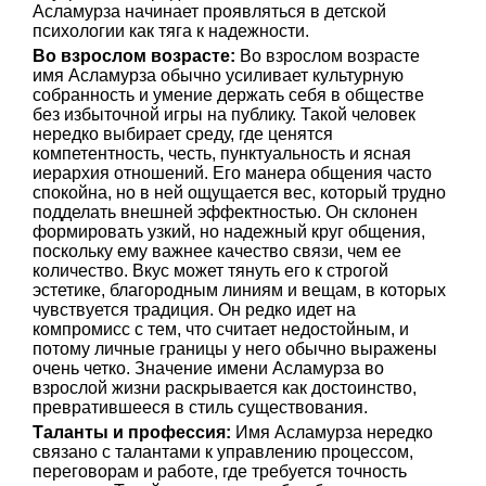
Асламурза начинает проявляться в детской
психологии как тяга к надежности.
Во взрослом возрасте:
Во взрослом возрасте
имя Асламурза обычно усиливает культурную
собранность и умение держать себя в обществе
без избыточной игры на публику. Такой человек
нередко выбирает среду, где ценятся
компетентность, честь, пунктуальность и ясная
иерархия отношений. Его манера общения часто
спокойна, но в ней ощущается вес, который трудно
подделать внешней эффектностью. Он склонен
формировать узкий, но надежный круг общения,
поскольку ему важнее качество связи, чем ее
количество. Вкус может тянуть его к строгой
эстетике, благородным линиям и вещам, в которых
чувствуется традиция. Он редко идет на
компромисс с тем, что считает недостойным, и
потому личные границы у него обычно выражены
очень четко. Значение имени Асламурза во
взрослой жизни раскрывается как достоинство,
превратившееся в стиль существования.
Таланты и профессия:
Имя Асламурза нередко
связано с талантами к управлению процессом,
переговорам и работе, где требуется точность