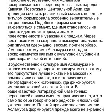
Наиболее естественно имя Асламурза
воспринимается в среде тюркоязычных народов
Кавказа, Поволжья и Центральной Азии, где
традиция сочетать религиозный смысл с почетным
титулом формировала особенно выразительные
антропонимы. Подобные формы могли
закрепляться в семьях, где имя становилось не
просто идентификатором, а знаком
преемственности и уважения к предкам. Через
века такие имена сохраняли высокую тональность:
они звучали сдержанно, весомо, почти гербово.
Именно поэтому имя Асламурза и сегодня
воспринимается как имя с культурной глубиной и
аристократической интонацией.
В художественной культуре имя Асламурза не
относится к числу широко тиражируемых, поэтому
его присутствие лучше искать не в массовых
романах или сериалах, а в исторических и
этнографических источниках, где фиксируются
имена кавказской и тюркской знати. В
общеизвестной литературной базе точных
персонажей с таким именем практически нет, и это
само по себе говорит о его редкости и локальной
укорененности. По этой причине значение имени
Асламурза формируется прежде всего не экранной