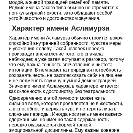
модой, а живой традицией семейной памяти.
Редкие имена такого типа обычно не стремятся к
поп-культурной яркости, зато обладают особой
устойчивостью и достоинством звучания.
Характер имени Асламурза
Характер имени Асламурза обычно строится вокруг
спокойной внутренней собранности, чувства меры
и уважения к слову. Такой человек нередко
производит впечатление того, кто сначала
наблюдает, а уже затем вступает в разговор, потому
что ему важна точность впечатления и чистота
интонации. В нем заметна природная потребность
сохранять честь, не расплескивать себя на лишнее
и не подменять глубину шумной демонстрацией.
Значение имени Асламурза в характере читается
как склонность к достоинству без театральности.
Одновременно в этой личности может жить
сильная воля, которая проявляется не в жесткости,
а в способности держать курс и не терять лица в
сложные периоды. Иногда носитель имени кажется
сдержанным, но именно такая сдержанность
нередко оказывается формой тонкой
эмоциональной дисциплины. Ему важны доверие,