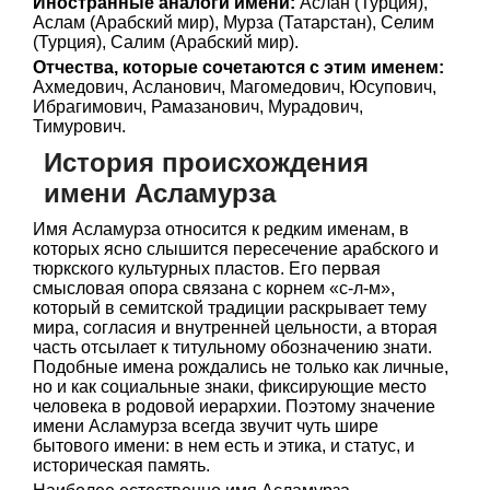
Иностранные аналоги имени:
Аслан (Турция),
Аслам (Арабский мир), Мурза (Татарстан), Селим
(Турция), Салим (Арабский мир).
Отчества, которые сочетаются с этим именем:
Ахмедович, Асланович, Магомедович, Юсупович,
Ибрагимович, Рамазанович, Мурадович,
Тимурович.
История происхождения
имени Асламурза
Имя Асламурза относится к редким именам, в
которых ясно слышится пересечение арабского и
тюркского культурных пластов. Его первая
смысловая опора связана с корнем «с-л-м»,
который в семитской традиции раскрывает тему
мира, согласия и внутренней цельности, а вторая
часть отсылает к титульному обозначению знати.
Подобные имена рождались не только как личные,
но и как социальные знаки, фиксирующие место
человека в родовой иерархии. Поэтому значение
имени Асламурза всегда звучит чуть шире
бытового имени: в нем есть и этика, и статус, и
историческая память.