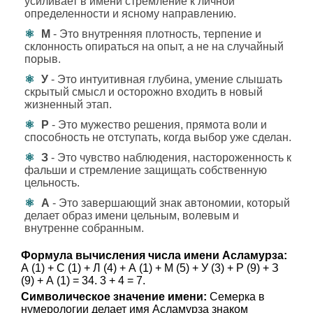
усиливает в имени стремление к личной
определенности и ясному направлению.
М
- Это внутренняя плотность, терпение и
склонность опираться на опыт, а не на случайный
порыв.
У
- Это интуитивная глубина, умение слышать
скрытый смысл и осторожно входить в новый
жизненный этап.
Р
- Это мужество решения, прямота воли и
способность не отступать, когда выбор уже сделан.
З
- Это чувство наблюдения, настороженность к
фальши и стремление защищать собственную
цельность.
А
- Это завершающий знак автономии, который
делает образ имени цельным, волевым и
внутренне собранным.
Формула вычисления числа имени Асламурза:
А (1) + С (1) + Л (4) + А (1) + М (5) + У (3) + Р (9) + З
(9) + А (1) = 34. 3 + 4 = 7.
Символическое значение имени:
Семерка в
нумерологии делает имя Асламурза знаком