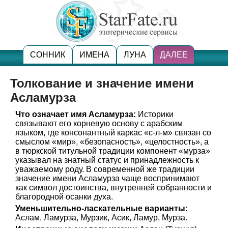
СОННИК
ИМЕНА
ЛУНА
ДАЛЕЕ
Толкование и значение имени
Асламурза
Что означает имя Асламурза:
Историки
связывают его корневую основу с арабским
языком, где консонантный каркас «с-л-м» связан со
смыслом «мир», «безопасность», «целостность», а
в тюркской титульной традиции компонент «мурза»
указывал на знатный статус и принадлежность к
уважаемому роду. В современной же традиции
значение имени Асламурза чаще воспринимают
как символ достоинства, внутренней собранности и
благородной осанки духа.
Уменьшительно-ласкательные варианты:
Аслам, Ламурза, Мурзик, Асик, Ламур, Мурза.