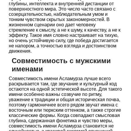
глубины, интеллекта и внутренней дистанции от
поверхностного мира. Это число часто связано с
созерцательностью, наблюдательным умом и
тонким чувством скрытых закономерностей. В
жизненном сценарии оно дает человеку
стремление к смыслу, а не к шуму, к качеству, а не к
эффекту. Такое имя словно настраивает на тихую,
но очень устойчивую силу, где победа достигается
не напором, а точностью взгляда и достоинством
движения.
Совместимость с мужскими
именами
Совместимость имени Асламурза лучше всего
раскрывается там, где звучание и культурный код
остаются на одной эстетической высоте. Для такого
имени особенно важны созвучие по ритму,
уважение к традиции и общая историческая почва,
поэтому гармоничнее всего рядом звучат имена с
восточным или тюркским оттенком, а также строгие
классические формы. Когда совпадают смысловая
глубина, сдержанная фонетика и чувство меры,
совместимость имени Асламурза становится не