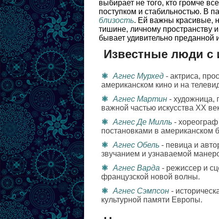
выбирает не того, кто громче все
поступком и стабильностью. В п
близость
. Ей важны красивые, 
тишине, личному пространству и
бывает удивительно преданной 
Известные люди с 
Агнес Мурхед
- актриса, пр
американском кино и на телеви
Агнес Мартин
- художница,
важной частью искусства XX век
Агнес Де Милль
- хореограф
постановками в американском б
Агнес Обель
- певица и авт
звучанием и узнаваемой манер
Агнес Варда
- режиссер и сц
французской новой волны.
Агнес Сэмпсон
- историческ
культурной памяти Европы.