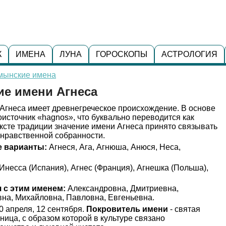
К
ИМЕНА
ЛУНА
ГОРОСКОПЫ
АСТРОЛОГИЯ
мынские имена
ие имени Агнеса
Агнеса имеет древнегреческое происхождение. В основе
оисточник «hagnos», что буквально переводится как
ексте традиции значение имени Агнеса принято связывать
 нравственной собранности.
 варианты:
Агнеся, Ага, Агнюша, Анюся, Неса,
Инесса (Испания), Агнес (Франция), Агнешка (Польша),
 с этим именем:
Александровна, Дмитриевна,
вна, Михайловна, Павловна, Евгеньевна.
0 апреля, 12 сентября.
Покровитель имени
- святая
ница, с образом которой в культуре связано