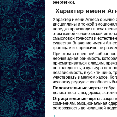
энергетики.
Характер имени Аг
Характер имени Агнеса обычно с
дисциплины и тонкой эмоционал
нередко производит впечатление
этом живой человеческой интона
смысловой точности и естественн
существу. Значение имени Агнес
границам и к привычке не размен
При этом за внешней собраннос
неочевидная ранимость, которая
присматриваться к людям, прежде
не холодность, а культура осто
независимость, вкус к тишине, 
участвовать в мелком хаосе. Ко
человеку редкую способность бы
Положительные черты:
собран
деликатность, выдержка, эстетич
Отрицательные черты:
закрыто
сомнениям, эмоциональная сдерж
осторожность до излишней подо