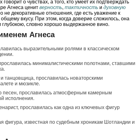
х говорит о чувствах, а того, кто умеет их подтверждать
аре Агнеса ценит
верность
,
тактичность
и
духовную
но не декоративные отношения, где есть уважение к
 общему вкусу. При этом, когда доверие сложилось, она
и глубокою, словно хорошо выдержанное вино.
именем Агнеса
ославилась выразительными ролями в классическом
дении.
 прославилась минималистическими полотнами, ставшими
а.
 и танцовщица, прославилась новаторскими
алете и мюзикле.
ор песен, прославилась атмосферным камерным
ой исполнения.
енарист, прославилась как одна из ключевых фигур
ая фигура, известная по судебным хроникам Шотландии и