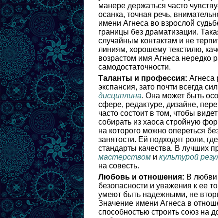
манере держаться часто чувству
осанка, точная речь, внимательн
имени Агнеса во взрослой судьб
границы без драматизации. Так
случайным контактам и не терпит
линиям, хорошему текстилю, ка
возрастом имя Агнеса нередко р
самодостаточности.
Таланты и профессия:
Агнеса 
экспансия, зато почти всегда си
дисциплина
. Она может быть ос
сфере, редактуре, дизайне, пер
часто состоит в том, чтобы виде
собирать из хаоса стройную фор
на которого можно опереться бе
занятости. Ей подходят роли, гд
стандарты качества. В лучших п
мастерством
и
культурой рез
на совесть.
Любовь и отношения:
В любви 
безопасности и уважения к ее т
умеют быть надежными, не вторг
Значение имени Агнеса в отноше
способностью строить союз на д