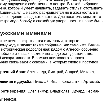
ному ощущению собственного центра. В такой вибрации
века, который умеет начинать, задавать стиль и отстаивать
 Единица лучше всего раскрывается не в жесткости, а в
оля соединяется с достоинством. Для носительницы этого
не громкую борьбу, а спокойную уверенность в праве быть
мужскими именами
чше всего раскрывается с именами, которые
ому коду и звучат так же собранно, как само имя. Важны
 и историческая родословная: рядом с Агнесой особенно
йские и классические имена, где есть достоинство,
й декоративности. В рамках поискового запроса
чно связывают с союзами, в которых слово и поступок
прочный брак:
Александр, Дмитрий, Андрей, Михаил,
ошения и дружба:
Николай, Иван, Константин, Артемий,
ротиворечия:
Олег, Тимур, Владислав, Эдуард, Герман.
гнеса