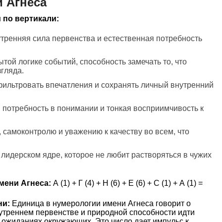
 Агнеса
 по вертикали:
нутренняя сила первенства и естественная потребность
ытой логике событий, способность замечать то, что
згляда.
фильтровать впечатления и сохранять личный внутренний
 потребность в понимании и тонкая восприимчивость к
, самоконтролю и уважению к качеству во всем, что
 лидерском ядре, которое не любит растворяться в чужих
мени Агнеса:
А (1) + Г (4) + Н (6) + Е (6) + С (1) + А (1) =
ни:
Единица в нумерологии имени Агнеса говорит о
утреннем первенстве и природной способности идти
в ожиданиях окружающих. Это число дает импульс к