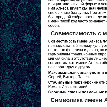
инициативе, личной форме и яс
имя Агнеса звучит как знак чело
свою линию без суеты. При этом
благородной собранности, где в
имени такой код часто означает 
собой.
Совместимость с 
Совместимость имени Агнеса лу
принадлежат к близкому культурн
не только фонетика и длина, но
гармоничны традиционные европе
мягкая сила и отсутствие лишне
совместимость имени Агнеса обы
не спорят друг с другом.
Максимальная сила чувств и 
Сергей, Виктор, Павел.
Стабильные партнерские отн
Роман, Илья, Евгений.
Сложный союз и возможные п
Символика имени А