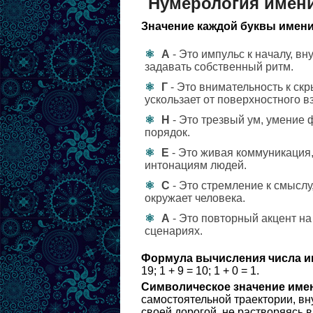
Нумерология имени
Значение каждой буквы имени
А
- Это импульс к началу, в
задавать собственный ритм.
Г
- Это внимательность к скр
ускользает от поверхностного в
Н
- Это трезвый ум, умение 
порядок.
Е
- Это живая коммуникация,
интонациям людей.
С
- Это стремление к смыслу
окружает человека.
А
- Это повторный акцент на
сценариях.
Формула вычисления числа и
19; 1 + 9 = 10; 1 + 0 = 1.
Символическое значение име
самостоятельной траектории, вн
своей дорогой, не растворяясь 