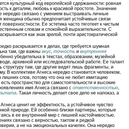
ется культурный код европейской сдержанности: ровная
ость к деталям, любовь к красивой простоте. Значение
е нередко связано с умением выстраивать личные
ая женщина обычно предпочитает устойчивые связи
 поверхностности. Ее эстетика часто тяготеет к чистым
чественным словам и спокойной выразительности. С
аскрывается как знак зрелой, почти аристократической
редко раскрывается в делах, где требуется шумная
льна там, где важны
вкус
,
точность
и
внутренняя
обенно убедительна в текстах, образовании, музейной
еводе, архивной или исследовательской работе. Ее талант
ть структуру там, где другие видят лишь фрагменты, и
му. В коллективе Агнеса нередко становится человеком,
з лишних слов, потому что она не любит имитацию
е есть пространство для самостоятельности и высокие
роявлениях имя Агнеса связано с
ответственностью
,
ультата
. Такая личность делает свое дело не напоказ, а
Агнеса ценит не эффектность, а устойчивое чувство
онкой природе. Ей особенно близки партнеры, которые
аясь в ее внутренний мир с лишней настойчивостью.
ниях связано с верностью, тактом и редкой
оверии, а не на эмоциональных качелях. Она нередко