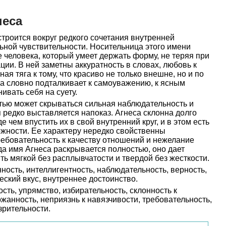
неса
троится вокруг редкого сочетания внутренней
ьной чувствительности. Носительница этого имени
 человека, который умеет держать форму, не теряя при
ции. В ней заметны аккуратность в словах, любовь к
ая тяга к тому, что красиво не только внешне, но и по
а словно подталкивает к самоуважению, к ясным
ивать себя на суету.
тью может скрываться сильная наблюдательность и
 редко выставляется напоказ. Агнеса склонна долго
 чем впустить их в свой внутренний круг, и в этом есть
рожности. Ее характеру нередко свойственны
требовательность к качеству отношений и нежелание
гда имя Агнеса раскрывается полностью, оно дает
ть мягкой без расплывчатости и твердой без жесткости.
ность, интеллигентность, наблюдательность, верность,
еский вкус, внутреннее достоинство.
сть, упрямство, избирательность, склонность к
анность, неприязнь к навязчивости, требовательность,
зрительности.