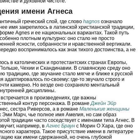
оинстве и духовной чистоте.
ения имени Агнеса
античный греческий слой, где слово
hagnos
означало
ее имя закрепилось в латинской христианской традиции,
форме Agnes и ее национальных вариантах. Такой путь
собенно плотным культурно: оно стало не просто
енней ясности, собранности и нравственной вертикали.
ередко воспринималось как знак тихого достоинства, а не
ось в католических и протестантских странах Европы,
Польше, Чехии и Скандинавии. В славянскую среду оно
ю традицию, где звучание стало мягче и ближе к русской
я адаптировалось по-своему: где-то звучало строго и
 почти камерно. Но везде оно сохраняло ментальный
внутренней дисциплины.
 встречается в произведениях, где важны
вственный контур персонажа. В романе
Джейн Эйр
ес, сестра Риверсов, а в романе
Маленькие женщины
 Эми Марч, чье полное имя Амелия, но сам образ
этой традиции часто соседствует с именами типа Агнес. В
звучит, например, в
Агнес Браун
с Морин О Хара, где оно
ясного характера. Такое присутствие имени в литературе
тацию как имени сдержанной, но очень глубокой