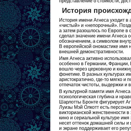
представление о стойкости, дост
История происхожд
История имени Агнеса уходит в 
«чистый» и «непорочный». Поздн
а затем разошлось по Европе в 
сделал значение имени Агнеса о
обозначением, а символом внутр
В европейской ономастике имя н
внешней демонстративности.
Имя Агнеса активно использовал
особенно в Германии, Франции, 
вошло через церковную и книжну
фонетике. В разных культурах им
аристократично, где-то мягко и
отпечаток чистоты, выдержки и 
В культурной памяти имя Агнеса
психологическая глубина и нра
Шарлотты Бронте фигурирует Агн
Луизы Мэй Олкотт есть персонаж
викторианской женственности в 
кино и сериальной культуре имя 
несет оттенок домашней силы и 
и экране поддерживает его репу