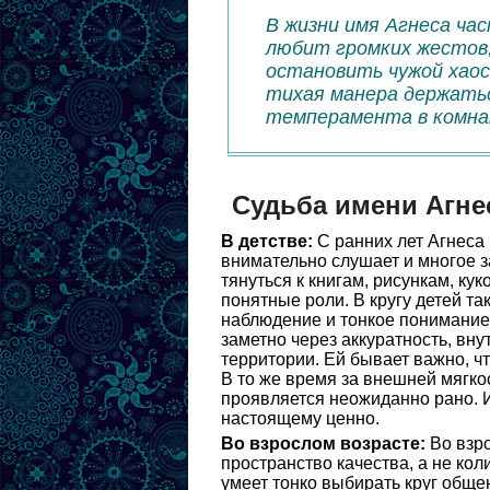
В жизни имя Агнеса час
любит громких жестов
остановить чужой хаос.
тихая манера держатьс
темперамента в комна
Судьба имени Агне
В детстве:
С ранних лет Агнеса 
внимательно слушает и многое з
тянуться к книгам, рисункам, ку
понятные роли. В кругу детей та
наблюдение и тонкое понимание 
заметно через аккуратность, вн
территории. Ей бывает важно, ч
В то же время за внешней мягко
проявляется неожиданно рано. И
настоящему ценно.
Во взрослом возрасте:
Во взро
пространство качества, а не кол
умеет тонко выбирать круг общен