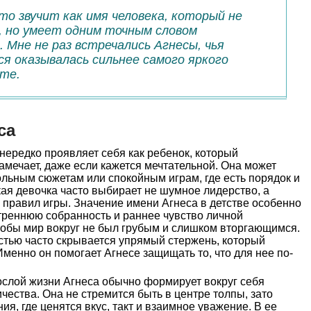
то звучит как имя человека, который не
, но умеет одним точным словом
 Мне не раз встречались Агнесы, чья
я оказывалась сильнее самого яркого
те.
са
нередко проявляет себя как ребенок, который
амечает, даже если кажется мечтательной. Она может
кольным сюжетам или спокойным играм, где есть порядок и
кая девочка часто выбирает не шумное лидерство, а
правил игры. Значение имени Агнеса в детстве особенно
утреннюю собранность и раннее чувство личной
тобы мир вокруг не был грубым и слишком вторгающимся.
стью часто скрывается упрямый стержень, который
менно он помогает Агнесе защищать то, что для нее по-
слой жизни Агнеса обычно формирует вокруг себя
ичества. Она не стремится быть в центре толпы, зато
ия, где ценятся вкус, такт и взаимное уважение. В ее