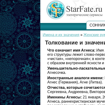
СОННИ
Имена и их значения
»
Женские ру
Толкование и значен
Что означает имя Агнеса:
Имя 
его структуры лежит слово-перв
«чистая», «непорочная»; в конт
с образом внутренней ясности и
Уменьшительно-ласкательные
Агнесочка.
Иностранные аналоги имени:
Агнес (Германия), Агне (Литва).
Отчества, которые сочетаются
Сергеевна, Андреевна, Викторо
Именины Агнесы:
21 января, 2
Агнеса, раннехристианская муче