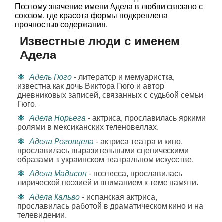
Поэтому значение имени Адела в любви связано с
союзом, где красота формы подкреплена
прочностью содержания.
Известные люди с именем
Адела
Адель Гюго
- литератор и мемуаристка,
известна как дочь Виктора Гюго и автор
дневниковых записей, связанных с судьбой семьи
Гюго.
Адела Норьега
- актриса, прославилась яркими
ролями в мексиканских теленовеллах.
Адела Роговцева
- актриса театра и кино,
прославилась выразительными сценическими
образами в украинском театральном искусстве.
Адела Мадисон
- поэтесса, прославилась
лирической поэзией и вниманием к теме памяти.
Адела Кальво
- испанская актриса,
прославилась работой в драматическом кино и на
телевидении.