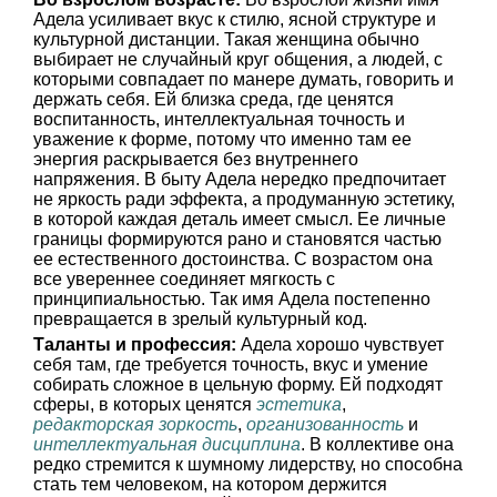
Адела усиливает вкус к стилю, ясной структуре и
культурной дистанции. Такая женщина обычно
выбирает не случайный круг общения, а людей, с
которыми совпадает по манере думать, говорить и
держать себя. Ей близка среда, где ценятся
воспитанность, интеллектуальная точность и
уважение к форме, потому что именно там ее
энергия раскрывается без внутреннего
напряжения. В быту Адела нередко предпочитает
не яркость ради эффекта, а продуманную эстетику,
в которой каждая деталь имеет смысл. Ее личные
границы формируются рано и становятся частью
ее естественного достоинства. С возрастом она
все увереннее соединяет мягкость с
принципиальностью. Так имя Адела постепенно
превращается в зрелый культурный код.
Таланты и профессия:
Адела хорошо чувствует
себя там, где требуется точность, вкус и умение
собирать сложное в цельную форму. Ей подходят
сферы, в которых ценятся
эстетика
,
редакторская зоркость
,
организованность
и
интеллектуальная дисциплина
. В коллективе она
редко стремится к шумному лидерству, но способна
стать тем человеком, на котором держится