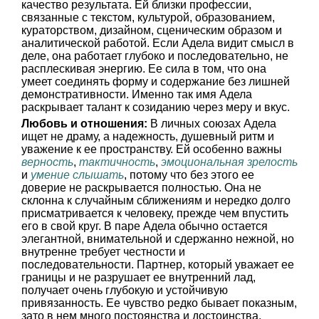
качество результата. Ей близки профессии,
связанные с текстом, культурой, образованием,
кураторством, дизайном, сценическим образом и
аналитической работой. Если Адела видит смысл в
деле, она работает глубоко и последовательно, не
расплескивая энергию. Ее сила в том, что она
умеет соединять форму и содержание без лишней
демонстративности. Именно так имя Адела
раскрывает талант к созиданию через меру и вкус.
Любовь и отношения:
В личных союзах Адела
ищет не драму, а надежность, душевный ритм и
уважение к ее пространству. Ей особенно важны
верность
,
тактичность
,
эмоциональная зрелость
и
умение слышать
, потому что без этого ее
доверие не раскрывается полностью. Она не
склонна к случайным сближениям и нередко долго
присматривается к человеку, прежде чем впустить
его в свой круг. В паре Адела обычно остается
элегантной, внимательной и сдержанно нежной, но
внутренне требует честности и
последовательности. Партнер, который уважает ее
границы и не разрушает ее внутренний лад,
получает очень глубокую и устойчивую
привязанность. Ее чувство редко бывает показным,
зато в нем много постоянства и достоинства.