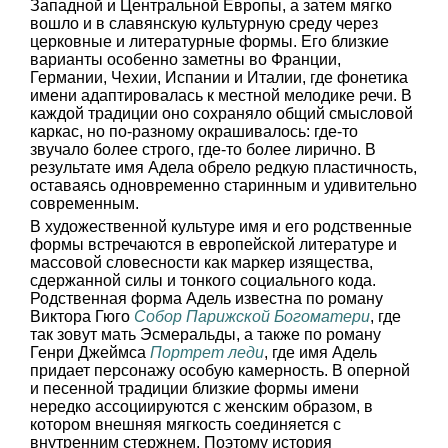
Западной и Центральной Европы, а затем мягко
вошло и в славянскую культурную среду через
церковные и литературные формы. Его близкие
варианты особенно заметны во Франции,
Германии, Чехии, Испании и Италии, где фонетика
имени адаптировалась к местной мелодике речи. В
каждой традиции оно сохраняло общий смысловой
каркас, но по-разному окрашивалось: где-то
звучало более строго, где-то более лирично. В
результате имя Адела обрело редкую пластичность,
оставаясь одновременно старинным и удивительно
современным.
В художественной культуре имя и его родственные
формы встречаются в европейской литературе и
массовой словесности как маркер изящества,
сдержанной силы и тонкого социального кода.
Родственная форма Адель известна по роману
Виктора Гюго
Собор Парижской Богоматери
, где
так зовут мать Эсмеральды, а также по роману
Генри Джеймса
Портрет леди
, где имя Адель
придает персонажу особую камерность. В оперной
и песенной традиции близкие формы имени
нередко ассоциируются с женским образом, в
котором внешняя мягкость соединяется с
внутренним стержнем. Поэтому история