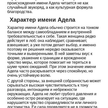
происхождения имени Адела читается не как
случайный звукоряд, а как культурная формула
благородства.
Характер имени Адела
Характер имени Адела обычно строится на тонком
балансе между самообладанием и внутренней
требовательностью к себе. Такая женщина редко
действует в лоб: она наблюдает, сравнивает,
взвешивает, а уже потом делает выбор, и именно
поэтому ее решения нередко оказываются
точными и выверенными. В ней заметны вкус к
форме, уважение к границам и врожденное
чувство меры, которое помогает не теряться в
шуме чужих ожиданий. При этом значение имени
Адела часто раскрывается через спокойную, но
очень устойчивую волю.
С другой стороны, за внешней собранностью может
скрываться высокая чувствительность к тону
разговора, интонациям и небрежности
окружающих. Адела не любит грубого давления и
особенно остро реагирует на ситуацию, где
нарушается чувство справедливости или личного
достоинства. Ее сила проявляется не в громкости,