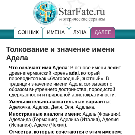
СОННИК
ИМЕНА
ЛУНА
ДАЛЕЕ
Толкование и значение имени
Адела
Что означает имя Адела:
В основе имени лежит
древнегерманский корень
adal
, который
переводится как «благородный, знатный». В
традиции значение имени Адела связывают с
образом внутреннего достоинства, породистой
сдержанности и природной аристократичности.
Уменьшительно-ласкательные варианты:
Аделочка, Аделка, Деля, Эля, Аделька.
Иностранные аналоги имени:
Адель (Франция),
Аделаида (Германия), Аделина (Италия), Аделия
(Испания), Аделе (Чехия).
Отчества, которые сочетаются с этим именем: