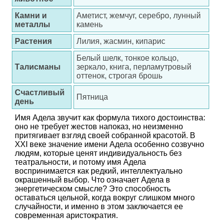
Камни и
Аметист, жемчуг, серебро, лунный
металлы
камень
Растения
Лилия, жасмин, кипарис
Белый шелк, тонкое кольцо,
Талисманы
зеркало, книга, перламутровый
оттенок, строгая брошь
Счастливый
Пятница
день
Имя Адела звучит как формула тихого достоинства:
оно не требует жестов напоказ, но неизменно
притягивает взгляд своей собранной красотой. В
XXI веке значение имени Адела особенно созвучно
людям, которые ценят индивидуальность без
театральности, и потому имя Адела
воспринимается как редкий, интеллектуально
окрашенный выбор. Что означает Адела в
энергетическом смысле? Это способность
оставаться цельной, когда вокруг слишком много
случайности, и именно в этом заключается ее
современная аристократия.