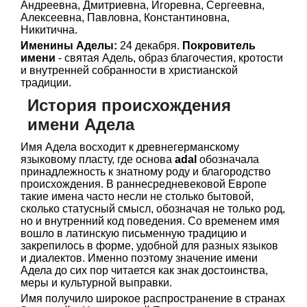
Андреевна, Дмитриевна, Игоревна, Сергеевна,
Алексеевна, Павловна, Константиновна,
Никитична.
Именины Аделы:
24 декабря.
Покровитель
имени
- святая Адель, образ благочестия, кротости
и внутренней собранности в христианской
традиции.
История происхождения
имени Адела
Имя Адела восходит к древнегерманскому
языковому пласту, где основа
adal
обозначала
принадлежность к знатному роду и благородство
происхождения. В раннесредневековой Европе
такие имена часто несли не столько бытовой,
сколько статусный смысл, обозначая не только род,
но и внутренний код поведения. Со временем имя
вошло в латинскую письменную традицию и
закрепилось в форме, удобной для разных языков
и диалектов. Именно поэтому значение имени
Адела до сих пор читается как знак достоинства,
меры и культурной выправки.
Имя получило широкое распространение в странах