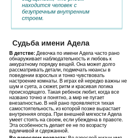
находится человек с
безупречным внутренним
строем.
Судьба имени Адела
В детстве:
Девочка по имени Адела часто рано
обнаруживает наблюдательность и любовь к
аккуратному порядку вещей. Она может долго
рассматривать детали, подмечать нюансы в
поведении взрослых и тонко чувствовать
настроение комнаты. В играх ей нередко важны не
шум и суета, а сюжет, ритм и красивая логика
происходящего. Такая ребенок любит, когда все
названо точно и понятно, а мир не пугает
внезапностью. В ней рано проявляется тихая
самостоятельность, из которой позже вырастает
внутренняя опора. При внешней мягкости Адела
умеет стоять на своем, если убеждена в правоте.
Эта особенность делает ее не по возрасту
вдумчивой и сдержанной.
Во взрослом возрасте:
Во взрослой жизни имя