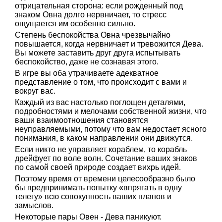
отрицательная сторона: если рожденный под
знаком Овна долго нервничает, то стресс
ощущается им особенно сильно.
Степень беспокойства Овна чрезвычайно
повышается, когда нервничает и тревожится Дева.
Вы можете заставить друг друга испытывать
беспокойство, даже не сознавая этого.
В игре вы оба утрачиваете адекватное
представление о том, что происходит с вами и
вокруг вас.
Каждый из вас настолько поглощен деталями,
подробностями и мелочами собственной жизни, что
ваши взаимоотношения становятся
неуправляемыми, потому что вам недостает ясного
понимания, в каком направлении они движутся.
Если никто не управляет кораблем, то корабль
дрейфует по воле волн. Сочетание ваших знаков
по самой своей природе создает вихрь идей.
Поэтому время от времени целесообразно было
бы предпринимать попытку «впрягать в одну
телегу» всю совокупность ваших планов и
замыслов.
Некоторые пары Овен - Дева паникуют.