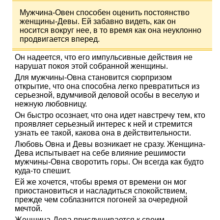
Мужчина-Овен способен оценить постоянство
женщины-Девы. Ей забавно видеть, как он
носится вокруг нее, в то время как она неуклонно
продвигается вперед.
Он надеется, что его импульсивные действия не
нарушат покоя этой собранной женщины.
Для мужчины-Овна становится сюрпризом
открытие, что она способна легко превратиться из
серьезной, вдумчивой деловой особы в веселую и
нежную любовницу.
Он быстро осознает, что она идет навстречу тем, кто
проявляет серьезный интерес к ней и стремится
узнать ее такой, какова она в действительности.
Любовь Овна и Девы возникает не сразу. Женщина-
Дева испытывает на себе влияние решимости
мужчины-Овна своротить горы. Он всегда как будто
куда-то спешит.
Ей же хочется, чтобы время от времени он мог
приостановиться и насладиться спокойствием,
прежде чем соблазнится погоней за очередной
мечтой.
Женщина-Дева прислушивается к своим