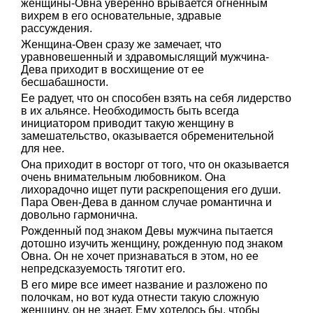
женщины-Овна уверенно врывается огненным
вихрем в его основательные, здравые
рассуждения.
Женщина-Овен сразу же замечает, что
уравновешенный и здравомыслящий мужчина-
Дева приходит в восхищение от ее
бесшабашности.
Ее радует, что он способен взять на себя лидерство
в их альянсе. Необходимость быть всегда
инициатором приводит такую женщину в
замешательство, оказывается обременительной
для нее.
Она приходит в восторг от того, что он оказывается
очень внимательным любовником. Она
лихорадочно ищет пути раскрепощения его души.
Пара Овен-Дева в данном случае романтична и
довольно гармонична.
Рожденный под знаком Девы мужчина пытается
дотошно изучить женщину, рожденную под знаком
Овна. Он не хочет признаваться в этом, но ее
непредсказуемость тяготит его.
В его мире все имеет название и разложено по
полочкам, но вот куда отнести такую сложную
женщину, он не знает. Ему хотелось бы, чтобы