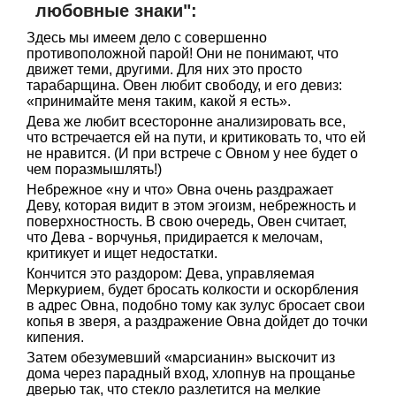
любовные знаки":
Здесь мы имеем дело с совершенно
противоположной парой! Они не понимают, что
движет теми, другими. Для них это просто
тарабарщина. Овен любит свободу, и его девиз:
«принимайте меня таким, какой я есть».
Дева же любит всесторонне анализировать все,
что встречается ей на пути, и критиковать то, что ей
не нравится. (И при встрече с Овном у нее будет о
чем поразмышлять!)
Небрежное «ну и что» Овна очень раздражает
Деву, которая видит в этом эгоизм, небрежность и
поверхностность. В свою очередь, Овен считает,
что Дева - ворчунья, придирается к мелочам,
критикует и ищет недостатки.
Кончится это раздором: Дева, управляемая
Меркурием, будет бросать колкости и оскорбления
в адрес Овна, подобно тому как зулус бросает свои
копья в зверя, а раздражение Овна дойдет до точки
кипения.
Затем обезумевший «марсианин» выскочит из
дома через парадный вход, хлопнув на прощанье
дверью так, что стекло разлетится на мелкие