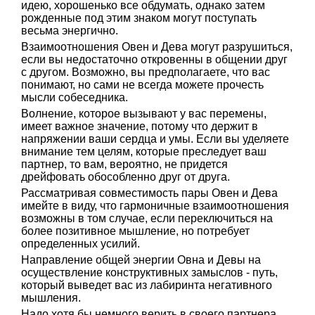
идею, хорошенько все обдумать, однако затем
рожденные под этим знаком могут поступать
весьма энергично.
Взаимоотношения Овен и Дева могут разрушиться,
если вы недостаточно откровенны в общении друг
с другом. Возможно, вы предполагаете, что вас
понимают, но сами не всегда можете прочесть
мысли собеседника.
Волнение, которое вызывают у вас перемены,
имеет важное значение, потому что держит в
напряжении ваши сердца и умы. Если вы уделяете
внимание тем целям, которые преследует ваш
партнер, то вам, вероятно, не придется
дрейфовать обособленно друг от друга.
Рассматривая совместимость пары Овен и Дева
имейте в виду, что гармоничные взаимоотношения
возможны в том случае, если переключиться на
более позитивное мышление, но потребует
определенных усилий.
Направление общей энергии Овна и Девы на
осуществление конструктивных замыслов - путь,
который выведет вас из лабиринта негативного
мышления.
Надо хотя бы немного верить в своего партнера,