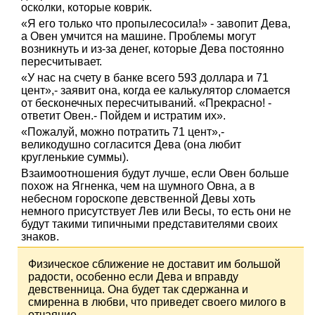
осколки, которые коврик.
«Я его только что пропылесосила!» - завопит Дева,
а Овен умчится на машине. Проблемы могут
возникнуть и из-за денег, которые Дева постоянно
пересчитывает.
«У нас на счету в банке всего 593 доллара и 71
цент»,- заявит она, когда ее калькулятор сломается
от бесконечных пересчитываний. «Прекрасно! -
ответит Овен.- Пойдем и истратим их».
«Пожалуй, можно потратить 71 цент»,-
великодушно согласится Дева (она любит
кругленькие суммы).
Взаимоотношения будут лучше, если Овен больше
похож на Ягненка, чем на шумного Овна, а в
небесном гороскопе девственной Девы хоть
немного присутствует Лев или Весы, то есть они не
будут такими типичными представителями своих
знаков.
Физическое сближение не доставит им большой
радости, особенно если Дева и вправду
девственница. Она будет так сдержанна и
смиренна в любви, что приведет своего милого в
отчаяние.