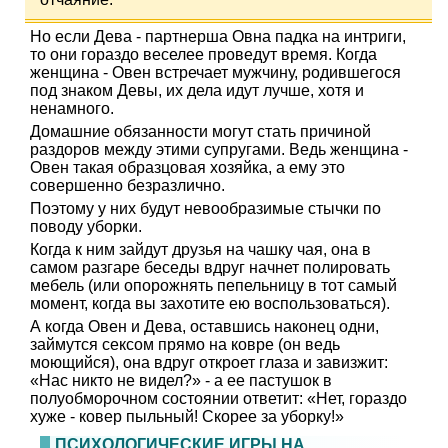
Но если Дева - партнерша Овна падка на интриги,
то они гораздо веселее проведут время. Когда
женщина - Овен встречает мужчину, родившегося
под знаком Девы, их дела идут лучше, хотя и
ненамного.
Домашние обязанности могут стать причиной
раздоров между этими супругами. Ведь женщина -
Овен такая образцовая хозяйка, а ему это
совершенно безразлично.
Поэтому у них будут невообразимые стычки по
поводу уборки.
Когда к ним зайдут друзья на чашку чая, она в
самом разгаре беседы вдруг начнет полировать
мебель (или опорожнять пепельницу в тот самый
момент, когда вы захотите ею воспользоваться).
А когда Овен и Дева, оставшись наконец одни,
займутся сексом прямо на ковре (он ведь
моющийся), она вдруг откроет глаза и завизжит:
«Нас никто не видел?» - а ее пастушок в
полуобморочном состоянии ответит: «Нет, гораздо
хуже - ковер пыльный! Скорее за уборку!»
ПСИХОЛОГИЧЕСКИЕ ИГРЫ НА