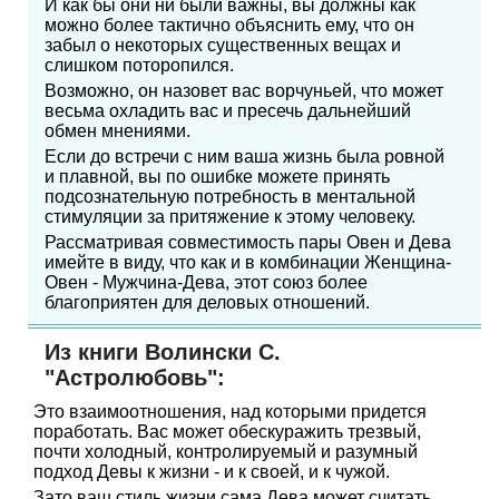
И как бы они ни были важны, вы должны как
можно более тактично объяснить ему, что он
забыл о некоторых существенных вещах и
слишком поторопился.
Возможно, он назовет вас ворчуньей, что может
весьма охладить вас и пресечь дальнейший
обмен мнениями.
Если до встречи с ним ваша жизнь была ровной
и плавной, вы по ошибке можете принять
подсознательную потребность в ментальной
стимуляции за притяжение к этому человеку.
Рассматривая совместимость пары Овен и Дева
имейте в виду, что как и в комбинации Женщина-
Овен - Мужчина-Дева, этот союз более
благоприятен для деловых отношений.
Из книги Волински С.
"Астролюбовь":
Это взаимоотношения, над которыми придется
поработать. Вас может обескуражить трезвый,
почти холодный, контролируемый и разумный
подход Девы к жизни - и к своей, и к чужой.
Зато ваш стиль жизни сама Дева может считать